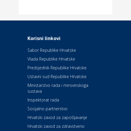
Dom i dizajn
Elektroinstalacijske usluge
Frankec
Odmor
Daruvarske toplice – ljekovita
Korisni linkovi
oaza na izvorima zdravlja
Sabor Republike Hrvatske
Vlada Republike Hrvatske
Kultura i edukacija
Kazalište Kerempuh
Predsjednik Republike Hrvatske
Ustavni sud Republike Hrvatske
Kultura i edukacija
Ministarstvo rada i mirovinskoga
Kazalište ZKM
sustava
Inspektorat rada
Socijalno partnerstvo
Auto-moto i tehnika
Carwiz rent a car
Hrvatski zavod za zapošljavanje
Hrvatski zavod za zdravstveno