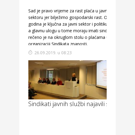
Sad je pravo vrijeme za rast plaća u javnom
sektoru jer bilježimo gospodarski rast. Ova
godina je ključna za javni sektor i politiku plaća,
a glavnu ulogu u tome moraju imati sindikati,
rečeno je na okruglom stolu o plaćama u
organizaciji Sindikata znanosti.
26.09.2019. u 08:23
Sindikati javnih službi najavili štrajk