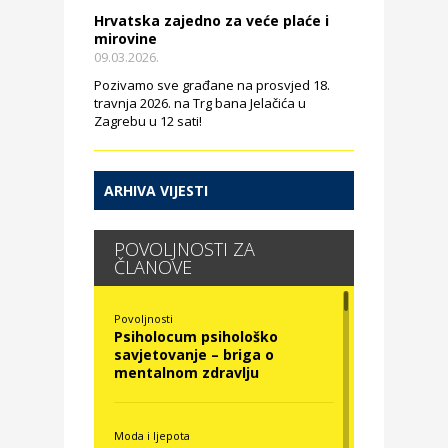
Hrvatska zajedno za veće plaće i
mirovine
09.03.2026.
Pozivamo sve građane na prosvjed 18.
travnja 2026. na Trg bana Jelačića u
Zagrebu u 12 sati!
ARHIVA VIJESTI
POVOLJNOSTI ZA
ČLANOVE
Povoljnosti
Psiholocum psihološko
savjetovanje – briga o
mentalnom zdravlju
Moda i ljepota