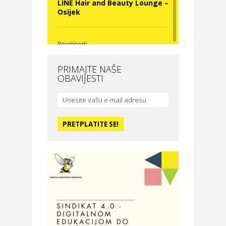
LINE Hair and Beauty Lounge –
Osijek
Povoljnosti
Nova Optika
PRIMAJTE NAŠE
OBAVIJESTI
Moda i ljepota
La Medusa SPA & beauty
studio – Osijek
Odmor
Hotel Vila Ružica Crikvenica
Zdravlje i osiguranje
Certitudo osiguranja
Odmor
Villa Baranja – popust na