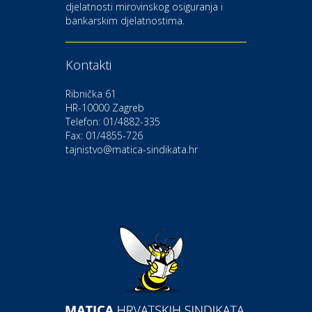
djelatnosti mirovinskog osiguranja i
Kultura i edukacija
bankarskim djelatnostima.
Kazalište Gavella
Kontakti
Moda i ljepota
Salon vjenčanica Ljubav
Ribnička 61
HR-10000 Zagreb
Telefon: 01/4882-335
Gastro
Hotel Bunčić Vrbovec
Fax: 01/4855-726
tajnistvo@matica-sindikata.hr
Povoljnosti
Poliklinika Terme Selce
Odmor
Izletište i vinotočje VINIA
Povoljnosti
Popusti na naočale u Optici