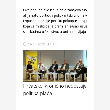
Ova ponuda nije ispunjenje zahtjeva sindikata,
ali je zato politički i politikantski vrlo nekorektna
i opasna jer šalje poruku poluupućenoj javnosti
koja će misliti da je premijer izašao ususret
sindikatima u školstvu, a oni nastavljaju štrajk.
16.10.2019. u 13:08
Hrvatskoj kronično nedostaje
politika plaća