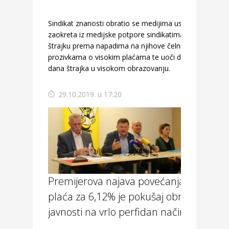
Sindikat znanosti obratio se medijima uslijed
zaokreta iz medijske potpore sindikatima u
štrajku prema napadima na njihove čelnike
prozivkama o visokim plaćama te uoči drugog
dana štrajka u visokom obrazovanju.
29.10.2019. u 17:20
Premijerova najava povećanja
plaća za 6,12% je pokušaj obmane
javnosti na vrlo perfidan način