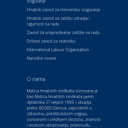
osiguranje
Zdravlje i osiguranje
UNIQA osiguranje
Hrvatski zavod za mirovinsko osiguranje
Hrvatski zavod za zaštitu zdravlja i
sigurnost na radu
Povoljnosti
Ordinacija dentalne medicine
Zavod za unapređivanje zaštite na radu
Dental Sudar
Državni zavod za statistiku
International Labour Organization
Dom i dizajn
Euro-vrt – kosilice, motorne
Narodne novine
pile, strojevi i vrtni alat
O nama
Odmor
Bluesun hotel Kaj Marija
Matica hrvatskih sindikata osnovana je
Bistrica
kao Matica hrvatskih sindikata javnih
djelatnika 27.veljače 1993. i okuplja
preko 60,000 članova, zaposlenih u
Auto-moto i tehnika
zdravstvu, predškolskom odgoju,
CIAK Auto d.o.o.
osnovnom i srednjem školstvu, znanosti
i visokom obrazovanju, pravosuđu,