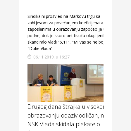
Sindikalni prosvjed na Markovu trgu sa
zahtjevom za povećanjem koeficijenata
zaposlenima u obrazovanju započeo je u
podne, dok je skoro pet tisuća okupljenih
skandiralo Vladi "6,11", "Mi vas se ne bojimo" i
"Dolje Vlada".
06.11.2019. u 16:27
Drugog dana štrajka u visokom
obrazovanju odaziv odličan, na
NSK Vlada skidala plakate o