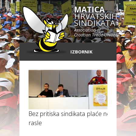
MATICA
HRVATSKIH
SINDIKATA
Association of
Croatian Trade Unions
IZBORNIK
Bez pritiska sindikata plaće ne bi
rasle