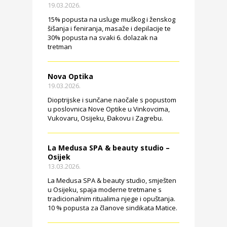
19.03.2026.
15% popusta na usluge muškog i ženskog
šišanja i feniranja, masaže i depilacije te
30% popusta na svaki 6. dolazak na
tretman
Nova Optika
19.03.2026.
Dioptrijske i sunčane naočale s popustom
u poslovnica Nove Optike u Vinkovcima,
Vukovaru, Osijeku, Đakovu i Zagrebu.
La Medusa SPA & beauty studio –
Osijek
13.03.2026.
La Medusa SPA & beauty studio, smješten
u Osijeku, spaja moderne tretmane s
tradicionalnim ritualima njege i opuštanja.
10 % popusta za članove sindikata Matice.