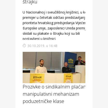
štrajku
U Nacionalnoj i sveučilišnoj knjižnici, u kojoj je
premijer u četvrtak održao predstavljanje
prioriteta hrvatskog predsjedanja Vijećem
Europske unije, zaposlenici Ureda premijera
skidali su plakate o štrajku koji su bili
postavljeni u knjižnici.
30.10.2019. u 16:48
Prozivke o sindikalnim plaćama su
manipulativni mehanizam
poduzetničke klase