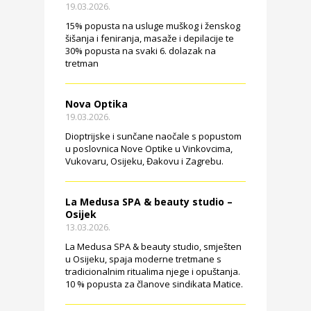
19.03.2026.
15% popusta na usluge muškog i ženskog
šišanja i feniranja, masaže i depilacije te
30% popusta na svaki 6. dolazak na
tretman
Nova Optika
19.03.2026.
Dioptrijske i sunčane naočale s popustom
u poslovnica Nove Optike u Vinkovcima,
Vukovaru, Osijeku, Đakovu i Zagrebu.
La Medusa SPA & beauty studio –
Osijek
13.03.2026.
La Medusa SPA & beauty studio, smješten
u Osijeku, spaja moderne tretmane s
tradicionalnim ritualima njege i opuštanja.
10 % popusta za članove sindikata Matice.