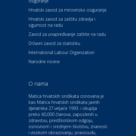
osiguranje
Zdravlje i osiguranje
UNIQA osiguranje
Hrvatski zavod za mirovinsko osiguranje
Hrvatski zavod za zaštitu zdravlja i
sigurnost na radu
Povoljnosti
Ordinacija dentalne medicine
Zavod za unapređivanje zaštite na radu
Dental Sudar
Državni zavod za statistiku
International Labour Organization
Dom i dizajn
Euro-vrt – kosilice, motorne
Narodne novine
pile, strojevi i vrtni alat
O nama
Odmor
Bluesun hotel Kaj Marija
Matica hrvatskih sindikata osnovana je
Bistrica
kao Matica hrvatskih sindikata javnih
djelatnika 27.veljače 1993. i okuplja
preko 60,000 članova, zaposlenih u
Auto-moto i tehnika
zdravstvu, predškolskom odgoju,
CIAK Auto d.o.o.
osnovnom i srednjem školstvu, znanosti
i visokom obrazovanju, pravosuđu,