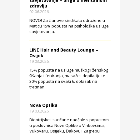
savjetovanje – briga o mentalnom
zdravlju
02.06.2026.
NOVO! Za članove sindikata udružene u
Maticu 15% popusta na psihološke usluge i
savjetovanja.
LINE Hair and Beauty Lounge –
Osijek
19.03.2026.
15% popusta na usluge muškog i ženskog
šišanja i feniranja, masaže i depilacije te
30% popusta na svaki 6. dolazak na
tretman
Nova Optika
19.03.2026.
Dioptrijske i sunčane naočale s popustom
u poslovnica Nove Optike u Vinkovcima,
Vukovaru, Osijeku, Đakovu i Zagrebu.