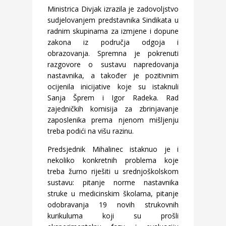
Ministrica Divjak izrazila je zadovoljstvo
sudjelovanjem predstavnika Sindikata u
radnim skupinama za izmjene i dopune
zakona iz područja odgoja i
obrazovanja. Spremna je pokrenuti
razgovore o sustavu napredovanja
nastavnika, a također je pozitivnim
ocijenila inicijative koje su istaknuli
Sanja Šprem i Igor Radeka. Rad
zajedničkih komisija za zbrinjavanje
zaposlenika prema njenom mišljenju
treba podići na višu razinu.
Predsjednik Mihalinec istaknuo je i
nekoliko konkretnih problema koje
treba žurno riješiti u srednjoškolskom
sustavu: pitanje norme nastavnika
struke u medicinskim školama, pitanje
odobravanja 19 novih strukovnih
kurikuluma koji su prošli