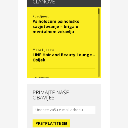
ČLANOVE
Povoljnosti
Psiholocum psihološko
savjetovanje – briga o
mentalnom zdravlju
Moda i ljepota
LINE Hair and Beauty Lounge –
Osijek
Povoljnosti
Nova Optika
PRIMAJTE NAŠE
OBAVIJESTI
Moda i ljepota
La Medusa SPA & beauty
studio – Osijek