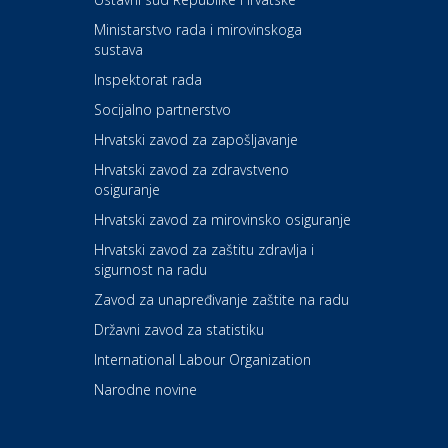
Kultura i edukacija
Ministarstvo rada i mirovinskoga
Kazalište ZKM
sustava
Inspektorat rada
Socijalno partnerstvo
Auto-moto i tehnika
Carwiz rent a car
Hrvatski zavod za zapošljavanje
Hrvatski zavod za zdravstveno
osiguranje
Zdravlje i osiguranje
UNIQA osiguranje
Hrvatski zavod za mirovinsko osiguranje
Hrvatski zavod za zaštitu zdravlja i
sigurnost na radu
Povoljnosti
Ordinacija dentalne medicine
Zavod za unapređivanje zaštite na radu
Dental Sudar
Državni zavod za statistiku
International Labour Organization
Dom i dizajn
Euro-vrt – kosilice, motorne
Narodne novine
pile, strojevi i vrtni alat