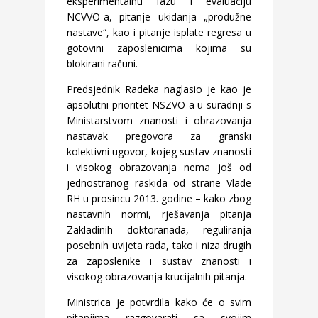
eksperimentalnu fazu i evaluaciju
NCVVO-a, pitanje ukidanja „produžne
nastave“, kao i pitanje isplate regresa u
gotovini zaposlenicima kojima su
blokirani računi.
Predsjednik Radeka naglasio je kao je
apsolutni prioritet NSZVO-a u suradnji s
Ministarstvom znanosti i obrazovanja
nastavak pregovora za granski
kolektivni ugovor, kojeg sustav znanosti
i visokog obrazovanja nema još od
jednostranog raskida od strane Vlade
RH u prosincu 2013. godine – kako zbog
nastavnih normi, rješavanja pitanja
Zakladinih doktoranada, reguliranja
posebnih uvijeta rada, tako i niza drugih
za zaposlenike i sustav znanosti i
visokog obrazovanja krucijalnih pitanja.
Ministrica je potvrdila kako će o svim
pitanjima razgovarati sa svojim