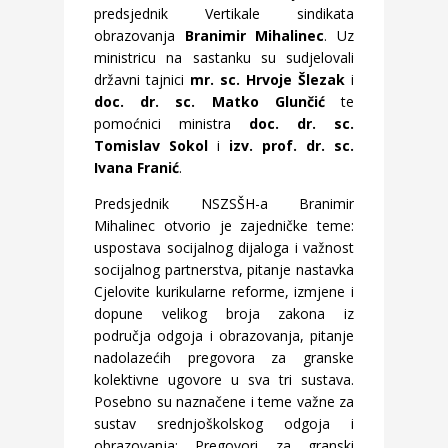
predsjednik Vertikale sindikata
obrazovanja
Branimir Mihalinec
. Uz
ministricu na sastanku su sudjelovali
državni tajnici
mr. sc. Hrvoje Šlezak
i
doc. dr. sc. Matko Glunčić
te
pomoćnici ministra
doc. dr. sc.
Tomislav Sokol
i
izv. prof. dr. sc.
Ivana Franić
.
Predsjednik NSZSŠH-a Branimir
Mihalinec otvorio je zajedničke teme:
uspostava socijalnog dijaloga i važnost
socijalnog partnerstva, pitanje nastavka
Cjelovite kurikularne reforme, izmjene i
dopune velikog broja zakona iz
područja odgoja i obrazovanja, pitanje
nadolazećih pregovora za granske
kolektivne ugovore u sva tri sustava.
Posebno su naznačene i teme važne za
sustav srednjoškolskog odgoja i
obrazovanja: Pregovori za granski