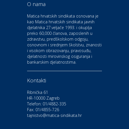
O nama
Odmor
Bluesun hotel Kaj Marija
Matica hrvatskih sindikata osnovana je
Bistrica
kao Matica hrvatskih sindikata javnih
djelatnika 27.veljače 1993. i okuplja
preko 60,000 članova, zaposlenih u
Auto-moto i tehnika
zdravstvu, predškolskom odgoju,
CIAK Auto d.o.o.
osnovnom i srednjem školstvu, znanosti
i visokom obrazovanju, pravosuđu,
djelatnosti mirovinskog osiguranja i
Kultura i edukacija
bankarskim djelatnostima.
Kazalište Gavella
Kontakti
Moda i ljepota
Salon vjenčanica Ljubav
Ribnička 61
HR-10000 Zagreb
Telefon: 01/4882-335
Gastro
Hotel Bunčić Vrbovec
Fax: 01/4855-726
tajnistvo@matica-sindikata.hr
Povoljnosti