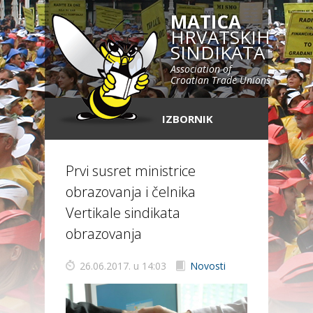
MATICA
HRVATSKIH
SINDIKATA
Association of
Croatian Trade Unions
IZBORNIK
Prvi susret ministrice
obrazovanja i čelnika
Vertikale sindikata
obrazovanja
26.06.2017. u 14:03
Novosti