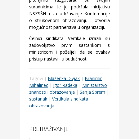
suradnicima te je podržala inicijativu
NSZSŠH-a za održavanje Konferencije
o strukovnom obrazovanju i otvorila
mogućnost partnerstva u organizaciji.
Čelnici sindikata Vertikale izrazili su
zadovoljstvo prvim sastankom s
ministricom i poželjeli da se ovakav
pristup nastavi i u budućnosti.
Tagovi |
Blaženka Divjak
|
Branimir
Mihalinec
|
Igor Radeka
|
Ministarstvo
znanosti i obrazovanja
|
Sanja Šprem
|
sastanak
|
Vertikala sindikata
obrazovanja
PRETRAŽIVANJE