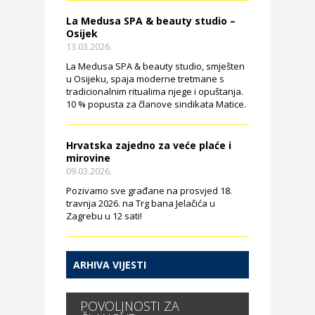
La Medusa SPA & beauty studio –
Osijek
13.03.2026.
La Medusa SPA & beauty studio, smješten
u Osijeku, spaja moderne tretmane s
tradicionalnim ritualima njege i opuštanja.
10 % popusta za članove sindikata Matice.
Hrvatska zajedno za veće plaće i
mirovine
09.03.2026.
Pozivamo sve građane na prosvjed 18.
travnja 2026. na Trg bana Jelačića u
Zagrebu u 12 sati!
ARHIVA VIJESTI
POVOLJNOSTI ZA