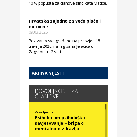
10 % popusta za članove sindikata Matice.
Hrvatska zajedno za veće plaće i
mirovine
09.03.2026.
Pozivamo sve građane na prosvjed 18.
travnja 2026. na Trg bana Jelačića u
Zagrebu u 12 sati!
ARHIVA VIJESTI
POVOLJNOSTI ZA
ČLANOVE
Povoljnosti
Psiholocum psihološko
savjetovanje – briga o
mentalnom zdravlju