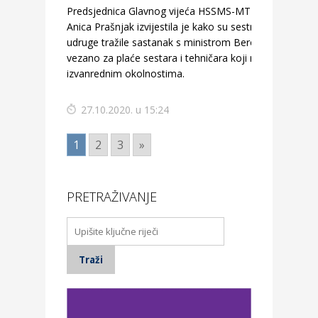
Predsjednica Glavnog vijeća HSSMS-MT-a
Anica Prašnjak izvijestila je kako su sestrinske
udruge tražile sastanak s ministrom Berošem
vezano za plaće sestara i tehničara koji rade u
izvanrednim okolnostima.
27.10.2020. u 15:24
1
2
3
»
PRETRAŽIVANJE