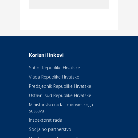
Dom i dizajn
Elektroinstalacijske usluge
Frankec
Odmor
Daruvarske toplice – ljekovita
Korisni linkovi
oaza na izvorima zdravlja
Sabor Republike Hrvatske
Vlada Republike Hrvatske
Kultura i edukacija
Kazalište Kerempuh
Predsjednik Republike Hrvatske
Ustavni sud Republike Hrvatske
Kultura i edukacija
Ministarstvo rada i mirovinskoga
Kazalište ZKM
sustava
Inspektorat rada
Socijalno partnerstvo
Auto-moto i tehnika
Carwiz rent a car