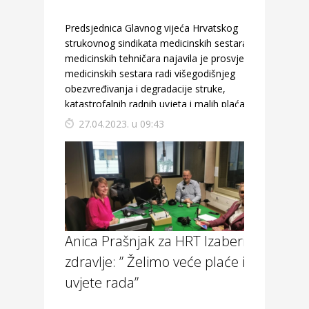
Predsjednica Glavnog vijeća Hrvatskog
strukovnog sindikata medicinskih sestara -
medicinskih tehničara najavila je prosvjede
medicinskih sestara radi višegodišnjeg
obezvređivanja i degradacije struke,
katastrofalnih radnih uvjeta i malih plaća.
27.04.2023. u 09:43
Anica Prašnjak za HRT Izaberi
zdravlje: ” Želimo veće plaće i bolje
uvjete rada”