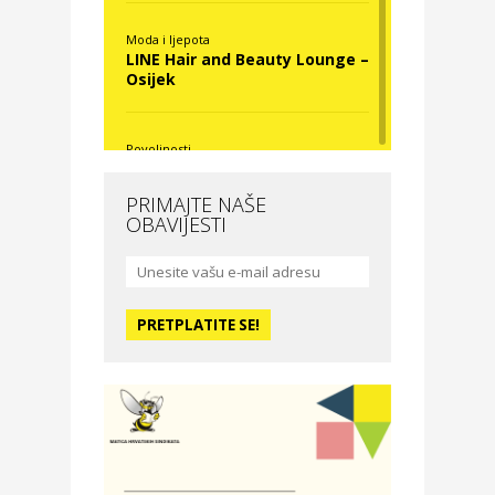
Moda i ljepota
LINE Hair and Beauty Lounge –
Osijek
Povoljnosti
Nova Optika
PRIMAJTE NAŠE
OBAVIJESTI
Moda i ljepota
La Medusa SPA & beauty
studio – Osijek
Odmor
Hotel Vila Ružica Crikvenica
Zdravlje i osiguranje
Certitudo osiguranja