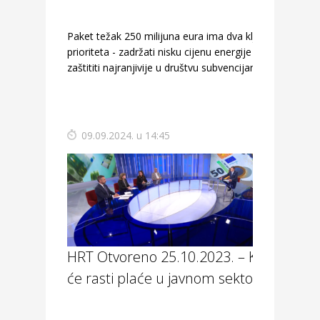
Paket težak 250 milijuna eura ima dva ključna
prioriteta - zadržati nisku cijenu energije i
zaštititi najranjivije u društvu subvencijama.
09.09.2024. u 14:45
HRT Otvoreno 25.10.2023. – Koliko
će rasti plaće u javnom sektoru?