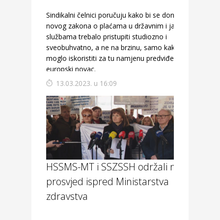
Sindikalni čelnici poručuju kako bi se donošenju
novog zakona o plaćama u državnim i javnim
službama trebalo pristupiti studiozno i
sveobuhvatno, a ne na brzinu, samo kako bi se
moglo iskoristiti za tu namjenu predviđen
europski novac.
13.03.2023. u 16:09
HSSMS-MT i SSZSSH održali mirni
prosvjed ispred Ministarstva
zdravstva