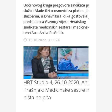
Uoči novog kruga pregovora sindikata javnih
službi i Vlade RH o osnovici za plaće u javnim
službama, u Dnevniku HRT-a gostovala je
predsjednica Glavnog vijeća Hrvatskog
sindikata medicinskih sestara i medicinskih
tehničara Anica Prašnjak.
18.10.2022. u 11:24
HRT Studio 4, 26.10.2020. Anica
Prašnjak: Medicinske sestre nitko
ništa ne pita