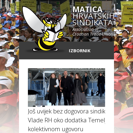
MATICA
HRVATSKIH
SINDIKATA
Association of
Croatian Trade Unions
IZBORNIK
Još uvijek bez dogovora sindikata i
Vlade RH oko dodatka Temeljnom
kolektivnom ugovoru