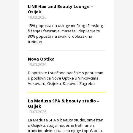
LINE Hair and Beauty Lounge –
Osijek
19.03.2026.
15% popusta na usluge muškog i ženskog
šišanja i feniranja, masaže i depilacije te
30% popusta na svaki 6. dolazak na
tretman
Nova Optika
19.03.2026.
Dioptrijske i sunčane naočale s popustom
u poslovnica Nove Optike u Vinkovcima,
Vukovaru, Osijeku, Đakovu i Zagrebu.
La Medusa SPA & beauty studio –
Osijek
13.03.2026.
La Medusa SPA & beauty studio, smješten
u Osijeku, spaja moderne tretmane s
tradicionalnim ritualima njege i opuštanja.