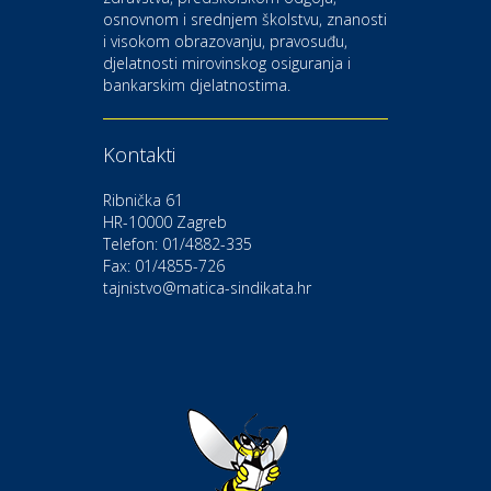
osnovnom i srednjem školstvu, znanosti
i visokom obrazovanju, pravosuđu,
djelatnosti mirovinskog osiguranja i
Kultura i edukacija
bankarskim djelatnostima.
Kazalište Gavella
Kontakti
Moda i ljepota
Salon vjenčanica Ljubav
Ribnička 61
HR-10000 Zagreb
Telefon: 01/4882-335
Gastro
Hotel Bunčić Vrbovec
Fax: 01/4855-726
tajnistvo@matica-sindikata.hr
Povoljnosti
Poliklinika Terme Selce
Odmor
Izletište i vinotočje VINIA