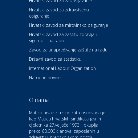
Hrvatski zavod za zapošljavanje
Hrvatski zavod za zdravstveno
osiguranje
Zdravlje i osiguranje
UNIQA osiguranje
Hrvatski zavod za mirovinsko osiguranje
Hrvatski zavod za zaštitu zdravlja i
sigurnost na radu
Povoljnosti
Ordinacija dentalne medicine
Zavod za unapređivanje zaštite na radu
Dental Sudar
Državni zavod za statistiku
International Labour Organization
Dom i dizajn
Euro-vrt – kosilice, motorne
Narodne novine
pile, strojevi i vrtni alat
O nama
Odmor
Bluesun hotel Kaj Marija
Matica hrvatskih sindikata osnovana je
Bistrica
kao Matica hrvatskih sindikata javnih
djelatnika 27.veljače 1993. i okuplja
preko 60,000 članova, zaposlenih u
Auto-moto i tehnika
zdravstvu, predškolskom odgoju,
CIAK Auto d.o.o.