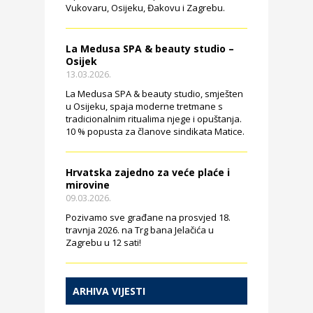
Vukovaru, Osijeku, Đakovu i Zagrebu.
La Medusa SPA & beauty studio –
Osijek
13.03.2026.
La Medusa SPA & beauty studio, smješten
u Osijeku, spaja moderne tretmane s
tradicionalnim ritualima njege i opuštanja.
10 % popusta za članove sindikata Matice.
Hrvatska zajedno za veće plaće i
mirovine
09.03.2026.
Pozivamo sve građane na prosvjed 18.
travnja 2026. na Trg bana Jelačića u
Zagrebu u 12 sati!
ARHIVA VIJESTI