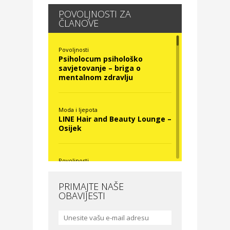
POVOLJNOSTI ZA
ČLANOVE
Povoljnosti
Psiholocum psihološko
savjetovanje – briga o
mentalnom zdravlju
Moda i ljepota
LINE Hair and Beauty Lounge –
Osijek
Povoljnosti
Nova Optika
PRIMAJTE NAŠE
OBAVIJESTI
Moda i ljepota
La Medusa SPA & beauty
studio – Osijek