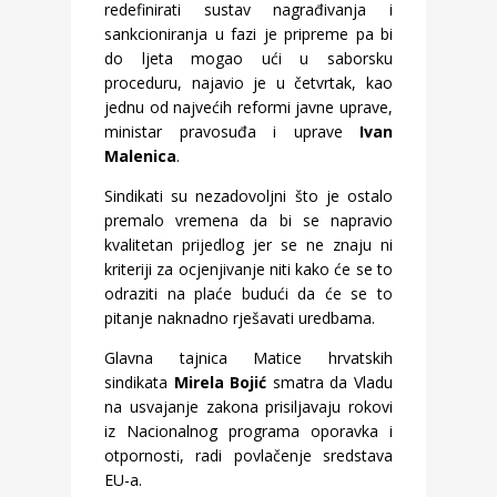
redefinirati sustav nagrađivanja i
sankcioniranja u fazi je pripreme pa bi
do ljeta mogao ući u saborsku
proceduru, najavio je u četvrtak, kao
jednu od najvećih reformi javne uprave,
ministar pravosuđa i uprave
Ivan
Malenica
.
Sindikati su nezadovoljni što je ostalo
premalo vremena da bi se napravio
kvalitetan prijedlog jer se ne znaju ni
kriteriji za ocjenjivanje niti kako će se to
odraziti na plaće budući da će se to
pitanje naknadno rješavati uredbama.
Glavna tajnica Matice hrvatskih
sindikata
Mirela Bojić
smatra da Vladu
na usvajanje zakona prisiljavaju rokovi
iz Nacionalnog programa oporavka i
otpornosti, radi povlačenje sredstava
EU-a.