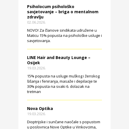
Psiholocum psihološko
savjetovanje – briga o mentalnom
zdravlju
02.06.2026.
NOVO! Za članove sindikata udružene u
Maticu 15% popusta na psihološke usluge i
savjetovanja.
LINE Hair and Beauty Lounge –
Osijek
19.03.2026.
15% popusta na usluge muškog i ženskog
šišanja i feniranja, masaže i depilacije te
30% popusta na svaki 6. dolazak na
tretman
Nova Optika
19.03.2026.
Dioptrijske i sunčane naočale s popustom
u poslovnica Nove Optike u Vinkovcima,