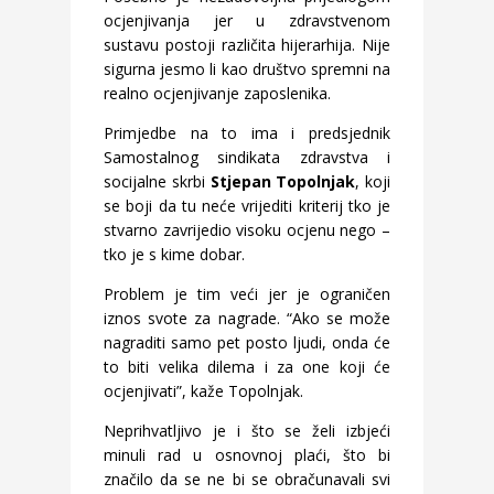
ocjenjivanja jer u zdravstvenom
sustavu postoji različita hijerarhija. Nije
sigurna jesmo li kao društvo spremni na
realno ocjenjivanje zaposlenika.
Primjedbe na to ima i predsjednik
Samostalnog sindikata zdravstva i
socijalne skrbi
Stjepan Topolnjak
, koji
se boji da tu neće vrijediti kriterij tko je
stvarno zavrijedio visoku ocjenu nego –
tko je s kime dobar.
Problem je tim veći jer je ograničen
iznos svote za nagrade. “Ako se može
nagraditi samo pet posto ljudi, onda će
to biti velika dilema i za one koji će
ocjenjivati”, kaže Topolnjak.
Neprihvatljivo je i što se želi izbjeći
minuli rad u osnovnoj plaći, što bi
značilo da se ne bi se obračunavali svi