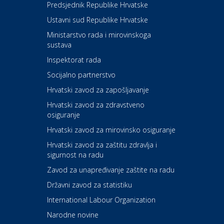
Kazalište Kerempuh
Predsjednik Republike Hrvatske
Ustavni sud Republike Hrvatske
Kultura i edukacija
Ministarstvo rada i mirovinskoga
Kazalište ZKM
sustava
Inspektorat rada
Socijalno partnerstvo
Auto-moto i tehnika
Carwiz rent a car
Hrvatski zavod za zapošljavanje
Hrvatski zavod za zdravstveno
osiguranje
Zdravlje i osiguranje
UNIQA osiguranje
Hrvatski zavod za mirovinsko osiguranje
Hrvatski zavod za zaštitu zdravlja i
sigurnost na radu
Povoljnosti
Ordinacija dentalne medicine
Zavod za unapređivanje zaštite na radu
Dental Sudar
Državni zavod za statistiku
International Labour Organization
Dom i dizajn
Euro-vrt – kosilice, motorne
Narodne novine
pile, strojevi i vrtni alat