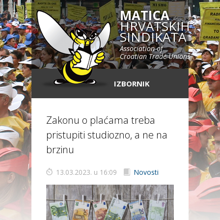
MATICA
HRVATSKIH
SINDIKATA
Association of
Croatian Trade Unions
IZBORNIK
Zakonu o plaćama treba
pristupiti studiozno, a ne na
brzinu
13.03.2023. u 16:09
Novosti