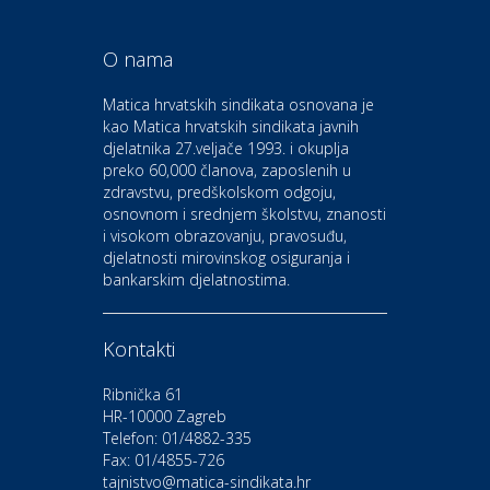
O nama
Odmor
Bluesun hotel Kaj Marija
Matica hrvatskih sindikata osnovana je
Bistrica
kao Matica hrvatskih sindikata javnih
djelatnika 27.veljače 1993. i okuplja
preko 60,000 članova, zaposlenih u
Auto-moto i tehnika
zdravstvu, predškolskom odgoju,
CIAK Auto d.o.o.
osnovnom i srednjem školstvu, znanosti
i visokom obrazovanju, pravosuđu,
djelatnosti mirovinskog osiguranja i
Kultura i edukacija
bankarskim djelatnostima.
Kazalište Gavella
Kontakti
Moda i ljepota
Salon vjenčanica Ljubav
Ribnička 61
HR-10000 Zagreb
Telefon: 01/4882-335
Gastro
Hotel Bunčić Vrbovec
Fax: 01/4855-726
tajnistvo@matica-sindikata.hr