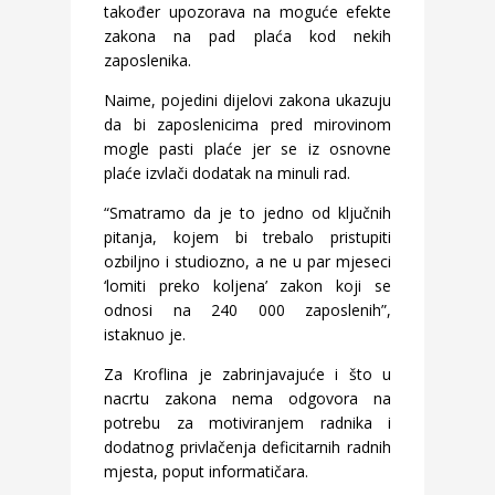
također upozorava na moguće efekte
zakona na pad plaća kod nekih
zaposlenika.
Naime, pojedini dijelovi zakona ukazuju
da bi zaposlenicima pred mirovinom
mogle pasti plaće jer se iz osnovne
plaće izvlači dodatak na minuli rad.
“Smatramo da je to jedno od ključnih
pitanja, kojem bi trebalo pristupiti
ozbiljno i studiozno, a ne u par mjeseci
‘lomiti preko koljena’ zakon koji se
odnosi na 240 000 zaposlenih”,
istaknuo je.
Za Kroflina je zabrinjavajuće i što u
nacrtu zakona nema odgovora na
potrebu za motiviranjem radnika i
dodatnog privlačenja deficitarnih radnih
mjesta, poput informatičara.