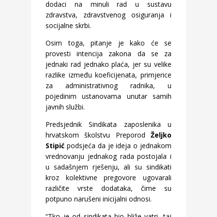
dodaci na minuli rad u sustavu
zdravstva, zdravstvenog osiguranja i
socijalne skrbi.
Osim toga, pitanje je kako će se
provesti intencija zakona da se za
jednaki rad jednako plaća, jer su velike
razlike između koeficijenata, primjerice
za administrativnog radnika, u
pojedinim ustanovama unutar samih
javnih službi.
Predsjednik Sindikata zaposlenika u
hrvatskom školstvu Preporod
Željko
Stipić
podsjeća da je ideja o jednakom
vrednovanju jednakog rada postojala i
u sadašnjem rješenju, ali su sindikati
kroz kolektivne pregovore ugovarali
različite vrste dodataka, čime su
potpuno narušeni inicijalni odnosi.
“Tko je od sindikata bio bliže vatri, taj