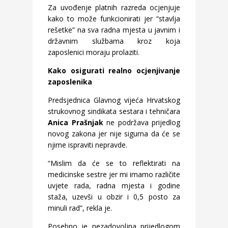
Za uvođenje platnih razreda ocjenjuje
kako to može funkcionirati jer “stavlja
rešetke” na sva radna mjesta u javnim i
državnim službama kroz koja
zaposlenici moraju prolaziti.
Kako osigurati realno ocjenjivanje
zaposlenika
Predsjednica Glavnog vijeća Hrvatskog
strukovnog sindikata sestara i tehničara
Anica Prašnjak
ne podržava prijedlog
novog zakona jer nije sigurna da će se
njime ispraviti nepravde.
“Mislim da će se to reflektirati na
medicinske sestre jer mi imamo različite
uvjete rada, radna mjesta i godine
staža, uzevši u obzir i 0,5 posto za
minuli rad”, rekla je.
Posebno je nezadovoljna prijedlogom