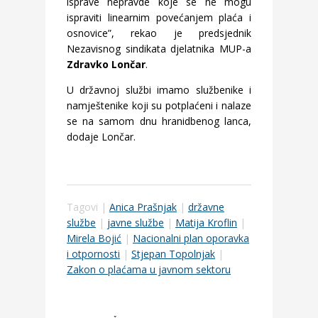
isprave nepravde koje se ne mogu
ispraviti linearnim povećanjem plaća i
osnovice”, rekao je predsjednik
Nezavisnog sindikata djelatnika MUP-a
Zdravko Lončar
.
U državnoj službi imamo službenike i
namještenike koji su potplaćeni i nalaze
se na samom dnu hranidbenog lanca,
dodaje Lončar.
Tagovi |
Anica Prašnjak
|
državne
službe
|
javne službe
|
Matija Kroflin
|
Mirela Bojić
|
Nacionalni plan oporavka
i otpornosti
|
Stjepan Topolnjak
|
Zakon o plaćama u javnom sektoru