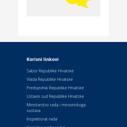
Povoljnosti
Merkur osiguranje
Dom i dizajn
Elektroinstalacijske usluge
Frankec
Odmor
Daruvarske toplice – ljekovita
Korisni linkovi
oaza na izvorima zdravlja
Sabor Republike Hrvatske
Vlada Republike Hrvatske
Kultura i edukacija
Kazalište Kerempuh
Predsjednik Republike Hrvatske
Ustavni sud Republike Hrvatske
Kultura i edukacija
Ministarstvo rada i mirovinskoga
Kazalište ZKM
sustava
Inspektorat rada
Auto-moto i tehnika