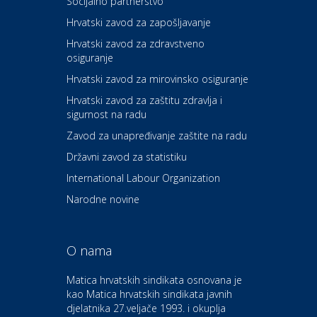
Socijalno partnerstvo
Carwiz rent a car
Hrvatski zavod za zapošljavanje
Hrvatski zavod za zdravstveno
osiguranje
Zdravlje i osiguranje
UNIQA osiguranje
Hrvatski zavod za mirovinsko osiguranje
Hrvatski zavod za zaštitu zdravlja i
sigurnost na radu
Povoljnosti
Ordinacija dentalne medicine
Zavod za unapređivanje zaštite na radu
Dental Sudar
Državni zavod za statistiku
International Labour Organization
Dom i dizajn
Euro-vrt – kosilice, motorne
Narodne novine
pile, strojevi i vrtni alat
O nama
Odmor
Bluesun hotel Kaj Marija
Matica hrvatskih sindikata osnovana je
Bistrica
kao Matica hrvatskih sindikata javnih
djelatnika 27.veljače 1993. i okuplja