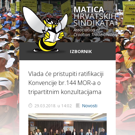
MATICA
HRVATSKIH
SINDIKATA
Association of
Croatian Trade Unions
IZBORNIK
Vlada će pristupiti ratifikaciji
Konvencije br.144 MOR-a o
tripartitnim konzultacijama
29.03.2018. u 14:02
Novosti