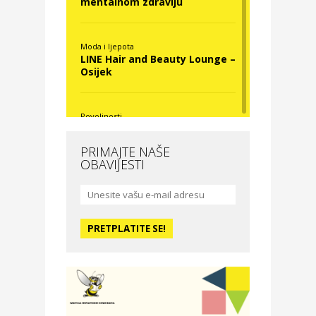
mentalnom zdravlju
Moda i ljepota
LINE Hair and Beauty Lounge –
Osijek
Povoljnosti
Nova Optika
PRIMAJTE NAŠE
OBAVIJESTI
Moda i ljepota
La Medusa SPA & beauty
studio – Osijek
Odmor
Hotel Vila Ružica Crikvenica
Zdravlje i osiguranje
Certitudo osiguranja