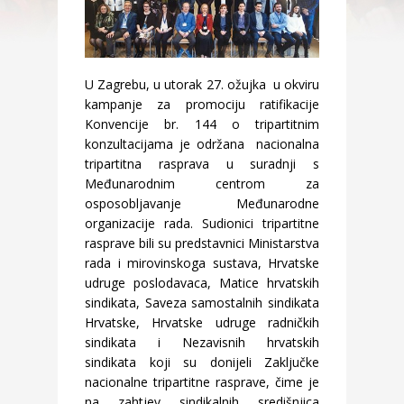
U Zagrebu, u utorak 27. ožujka u okviru
kampanje za promociju ratifikacije
Konvencije br. 144 o tripartitnim
konzultacijama je održana nacionalna
tripartitna rasprava u suradnji s
Međunarodnim centrom za
osposobljavanje Međunarodne
organizacije rada. Sudionici tripartitne
rasprave bili su predstavnici Ministarstva
rada i mirovinskoga sustava, Hrvatske
udruge poslodavaca, Matice hrvatskih
sindikata, Saveza samostalnih sindikata
Hrvatske, Hrvatske udruge radničkih
sindikata i Nezavisnih hrvatskih
sindikata koji su donijeli Zaključke
nacionalne tripartitne rasprave, čime je
na zahtjev sindikalnih središnjica