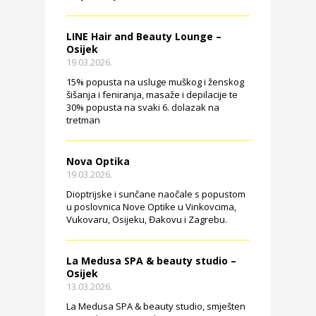
LINE Hair and Beauty Lounge –
Osijek
19.03.2026.
15% popusta na usluge muškog i ženskog
šišanja i feniranja, masaže i depilacije te
30% popusta na svaki 6. dolazak na
tretman
Nova Optika
19.03.2026.
Dioptrijske i sunčane naočale s popustom
u poslovnica Nove Optike u Vinkovcima,
Vukovaru, Osijeku, Đakovu i Zagrebu.
La Medusa SPA & beauty studio –
Osijek
13.03.2026.
La Medusa SPA & beauty studio, smješten