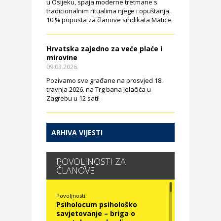
u Osijeku, spaja moderne tretmane s
tradicionalnim ritualima njege i opuštanja.
10 % popusta za članove sindikata Matice.
Hrvatska zajedno za veće plaće i
mirovine
09.03.2026.
Pozivamo sve građane na prosvjed 18.
travnja 2026. na Trg bana Jelačića u
Zagrebu u 12 sati!
ARHIVA VIJESTI
POVOLJNOSTI ZA
ČLANOVE
Povoljnosti
Psiholocum psihološko
savjetovanje – briga o