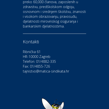
preko 60,000 članova, zaposlenih u
Auto-moto i tehnika
zdravstvu, predškolskom odgoju,
CIAK Auto d.o.o.
osnovnom i srednjem školstvu, znanosti
i visokom obrazovanju, pravosuđu,
djelatnosti mirovinskog osiguranja i
Kultura i edukacija
bankarskim djelatnostima.
Kazalište Gavella
Kontakti
Moda i ljepota
Salon vjenčanica Ljubav
Ribnička 61
HR-10000 Zagreb
Telefon: 01/4882-335
Gastro
Hotel Bunčić Vrbovec
Fax: 01/4855-726
tajnistvo@matica-sindikata.hr
Povoljnosti
Poliklinika Terme Selce
Odmor
Izletište i vinotočje VINIA