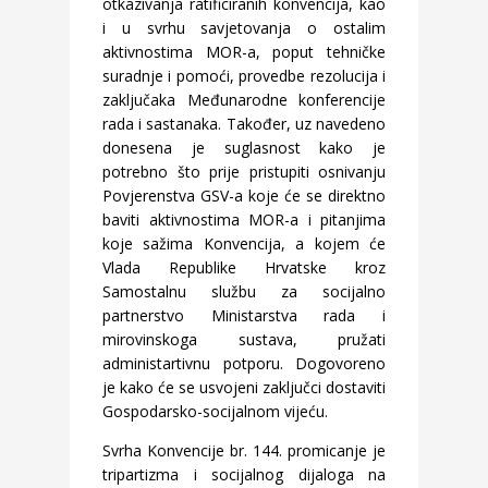
otkazivanja ratificiranih konvencija, kao
i u svrhu savjetovanja o ostalim
aktivnostima MOR-a, poput tehničke
suradnje i pomoći, provedbe rezolucija i
zaključaka Međunarodne konferencije
rada i sastanaka. Također, uz navedeno
donesena je suglasnost kako je
potrebno što prije pristupiti osnivanju
Povjerenstva GSV-a koje će se direktno
baviti aktivnostima MOR-a i pitanjima
koje sažima Konvencija, a kojem će
Vlada Republike Hrvatske kroz
Samostalnu službu za socijalno
partnerstvo Ministarstva rada i
mirovinskoga sustava, pružati
administartivnu potporu. Dogovoreno
je kako će se usvojeni zaključci dostaviti
Gospodarsko-socijalnom vijeću.
Svrha Konvencije br. 144. promicanje je
tripartizma i socijalnog dijaloga na