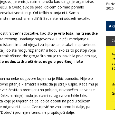
jegovoj je emisiji, naime, prošlo kao da ga je organizirao
Poziv
nošću, a Cvetojević se pred Ribićem doimao pomalo
2026.
ovokativnosti ni p. Od teških pitanja ni t. Samo
ste me sad iznenadili’ ili ‘Sada ste mi oduzeli nekoliko
ARH
ostiti ‘sitne’ nedostatke, kao što je
vrlo loša, na trenutke
 za
tajming
, upadanje sugovorniku u riječ i mrmljanje u
P
iskusnijima od njega i za ispravljanje takvih nepravilnosti
lji doista mogu ‘izglancati’ u hodu ako za to postoji volja.
Po
tatak oštrine zbog toga što mu je to ipak bila prva emisija,
P
ječ o nedostatku oštrine, nego o površnoj i loše
s
z
man na neke odgovore koje mu je Ribić ponudio. Nije bio
no pitanje – smatra li Ribić da je štrajk uspio. Kada mu je
Mo
L
 je već čestitao premijeru na pobjedi, novopečeni se voditelj
O
četku emisije) nadalje, stvari su uglavnom tekle tako.
e za koje je uvjeren da će Ribića oboriti na pod u teškom
je odgovoriti i sada Cvetojević ne zna kamo bi dalje, pa
Po
Dobro’ i promijeni temu, ne propitujući dalje.
N