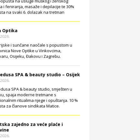
opusta na usluge muškog i ženskog
ja i feniranja, masaže i depilacije te 30%
ta na svaki 6. dolazak na tretman
 Optika
.2026.
rijske i sunčane naočale s popustom u
vnica Nove Optike u Vinkovcima,
aru, Osijeku, Đakovu i Zagrebu.
edusa SPA & beauty studio – Osijek
.2026.
dusa SPA & beauty studio, smješten u
ku, spaja moderne tretmane s
cionalnim ritualima njege i opuštanja. 10 %
ta za članove sindikata Matice.
tska zajedno za veće plaće i
vine
.2026.