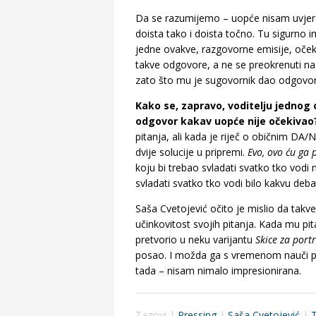
Da se razumijemo – uopće nisam uvjerena
doista tako i doista točno. Tu sigurno 
jedne ovakve, razgovorne emisije, očekuj
takve odgovore, a ne se preokrenuti na
zato što mu je sugovornik dao odgovor k
Kako se, zapravo, voditelju jednog
odgovor kakav uopće nije očekivao
pitanja, ali kada je riječ o običnim DA/N
dvije solucije u pripremi.
Evo, ovo ću ga 
koju bi trebao svladati svatko tko vodi
svladati svatko tko vodi bilo kakvu deba
Saša Cvetojević očito je mislio da takv
učinkovitost svojih pitanja. Kada mu pit
pretvorio u neku varijantu
Skice za port
posao. I možda ga s vremenom nauči pr
tada – nisam nimalo impresionirana.
Tagovi |
Pressing
|
Saša Cvetojević
|
T