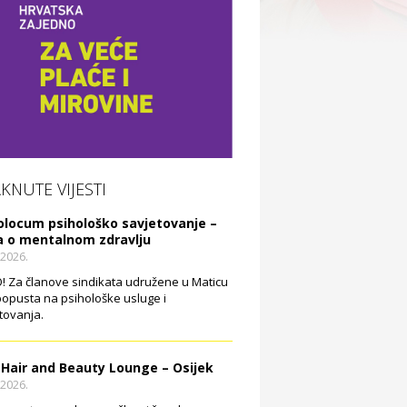
AKNUTE VIJESTI
olocum psihološko savjetovanje –
a o mentalnom zdravlju
.2026.
 Za članove sindikata udružene u Maticu
opusta na psihološke usluge i
tovanja.
 Hair and Beauty Lounge – Osijek
.2026.