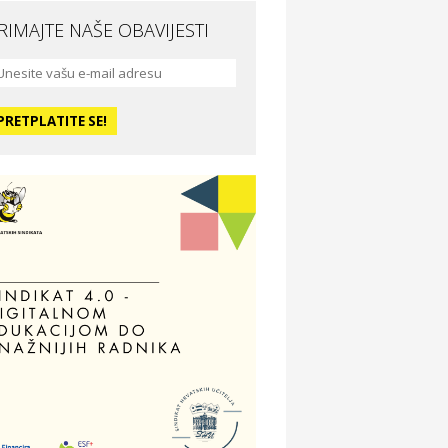
RIMAJTE NAŠE OBAVIJESTI
da i ljepota
a Medusa SPA & beauty studio –
sijek
dmor
otel Vila Ružica Crikvenica
ravlje i osiguranje
ertitudo osiguranja
dmor
illa Baranja – popust na smještaj
voljnosti
tika Adrialeće – online i fizičke
ptike