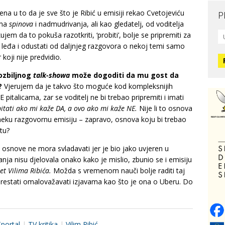
 u to da je sve što je Ribić u emisiji rekao Cvetojeviću
P
ima
spinova
i nadmudrivanja, ali kao gledatelj, od voditelja
Mo
em da to pokuša razotkriti, ‘probiti’, bolje se pripremiti za
L
 leđa i odustati od daljnjeg razgovora o nekoj temi samo
O
oji nije predvidio.
 ozbiljnog
talk-showa
može dogoditi da mu gost da
O
?
Vjerujem da je takvo što moguće kod kompleksnijih
H
E pitalicama, zar se voditelj ne bi trebao pripremiti i imati
pitati ako mi kaže DA, a ovo ako mi kaže NE.
Nije li to osnova
 neku razgovornu emisiju – zapravo, osnova koju bi trebao
Zd
C
tu?
e osnove ne mora svladavati jer je bio jako uvjeren u
anja nisu djelovala onako kako je mislio, zbunio se i emisiju
O
V
ret Vilima Ribića.
Možda s vremenom nauči bolje raditi taj
estati omalovažavati izjavama kao što je ona o Uberu. Do
Po
Op
o
portal
|
TV kritika
|
Vilim Ribić