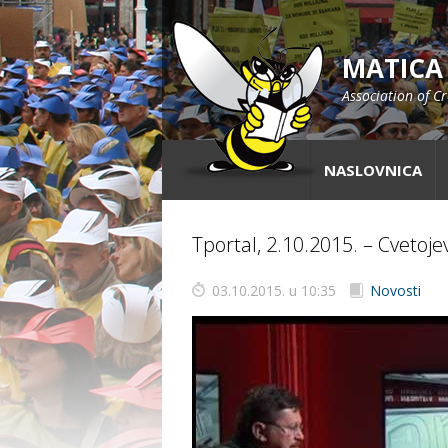
MATICA
Association of C
NASLOVNICA
Tportal, 2.10.2015. – Cvetoje
03.10.2015. u 10:35
Novosti