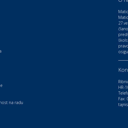
D
o
Matic
Matic
27.ve
Ku
K
člano
pred
škols
pravo
Ku
a
osigu
K
Kont
Au
C
Ribni
je
HR-1
Telef
Zd
e
U
Fax:
rnost na radu
tajni
Po
O
D