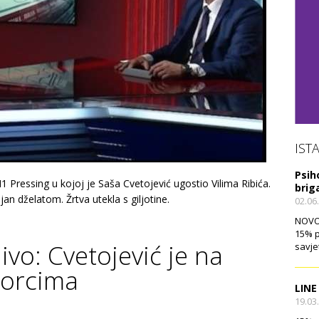
IST
Psih
1 Pressing u kojoj je Saša Cvetojević ugostio Vilima Ribića.
brig
 dželatom. Žrtva utekla s giljotine.
02.06
NOVO!
15% p
ivo: Cvetojević je na
savje
ćorcima
LINE
19.03