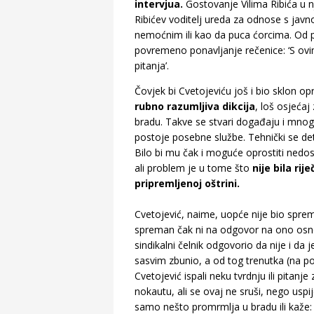
intervjua.
Gostovanje Vilima Ribića u n
Ribićev voditelj ureda za odnose s jav
nemoćnim ili kao da puca ćorcima. Od pr
povremeno ponavljanje rečenice: ‘S ovim 
pitanja’.
Čovjek bi Cvetojeviću još i bio sklon opr
rubno razumljiva dikcija
, loš osjećaj
bradu. Takve se stvari događaju i mnogo 
postoje posebne službe. Tehnički se deta
Bilo bi mu čak i moguće oprostiti nedos
ali problem je u tome što
nije bila ri
pripremljenoj oštrini.
Cvetojević, naime, uopće nije bio spre
spreman čak ni na odgovor na ono osnov
sindikalni čelnik odgovorio da nije i da
sasvim zbunio, a od tog trenutka (na po
Cvetojević ispali neku tvrdnju ili pitanj
nokautu, ali se ovaj ne sruši, nego uspi
samo nešto promrmlja u bradu ili kaže: ‘