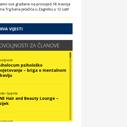
amo sve građane na prosvjed 18. travnja
 na Trg bana Jelačića u Zagrebu u 12 sati!
IVA VIJESTI
OVOLJNOSTI ZA ČLANOVE
voljnosti
siholocum psihološko
avjetovanje – briga o mentalnom
dravlju
da i ljepota
INE Hair and Beauty Lounge –
sijek
voljnosti
ova Optika