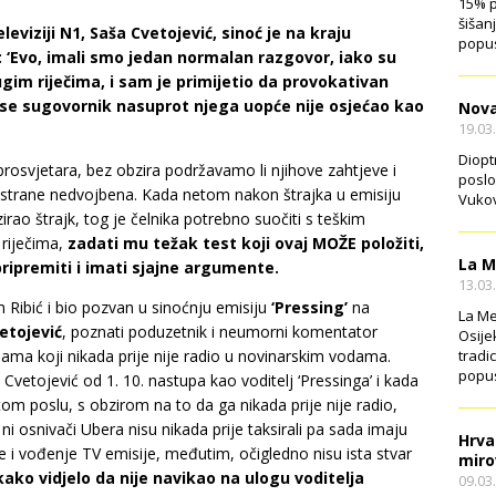
15% p
šišan
eleviziji N1, Saša Cvetojević, sinoć je na kraju
popus
 ‘Evo, imali smo jedan normalan razgovor, iako su
ugim riječima, i sam je primijetio da provokativan
a se sugovornik nasuprot njega uopće nije osjećao kao
Nova
19.03
Diopt
 prosvjetara, bez obzira podržavamo li njihove zahtjeve i
poslo
 strane nedvojbena. Kada netom nakon štrajka u emisiju
Vukov
irao štrajk, tog je čelnika potrebno suočiti s teškim
 riječima,
zadati mu težak test koji ovaj MOŽE položiti,
La M
pripremiti i imati sjajne argumente.
13.03
 Ribić i bio pozvan u sinoćnju emisiju
‘Pressing’
na
La Me
etojević
, poznati poduzetnik i neumorni komentator
Osije
tradi
ama koji nikada prije nije radio u novinarskim vodama.
popus
 Cvetojević od 1. 10. nastupa kao voditelj ‘Pressinga’ i kada
u tom poslu, s obzirom na to da ga nikada prije nije radio,
i osnivači Ubera nisu nikada prije taksirali pa sada imaju
Hrva
 i vođenje TV emisije, međutim, očigledno nisu ista stvar
miro
ekako vidjelo da nije navikao na ulogu voditelja
09.03