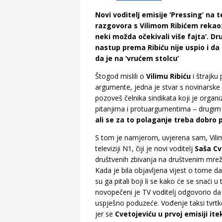
Novi voditelj emisije ‘Pressing’ na t
razgovora s Vilimom Ribićem rekao:
neki možda očekivali više fajta’. Dr
nastup prema Ribiću nije uspio i d
da je na ‘vrućem stolcu’
Štogod mislili o
Vilimu Ribiću
i štrajku
argumente, jedna je stvar s novinarske
pozoveš čelnika sindikata koji je organiz
pitanjima i protuargumentima – drugim
ali se za to polaganje treba dobro 
S tom je namjerom, uvjerena sam, Vilim
televiziji N1, čiji je novi voditelj
Saša Cv
društvenih zbivanja na društvenim mrež
Kada je bila objavljena vijest o tome da
su ga pitali boji li se kako će se snaći 
novopečeni je TV voditelj odgovorio da n
uspješno poduzeće. Vođenje taksi tvrtke
jer se
Cvetojeviću u prvoj emisiji it