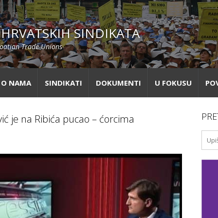
HRVATSKIH SINDIKATA
roatian Trade Unions
O NAMA
SINDIKATI
DOKUMENTI
U FOKUSU
PO
PRE
vić je na Ribića pucao – ćorcima