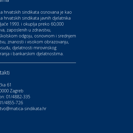
aruvarske toplice – ljekovita
aza na izvorima zdravlja
a hrvatskih sindikata osnovana je kao
a hrvatskih sindikata javnih djelatnika
ljače 1993. i okuplja preko 60,000
ltura i edukacija
azalište Kerempuh
va, zaposlenih u zdravstvu,
školskom odgoju, osnovnom i srednjem
tvu, znanosti i visokom obrazovanju,
suđu, djelatnosti mirovinskog
ltura i edukacija
ranja i bankarskim djelatnostima.
azalište ZKM
akti
to-moto i tehnika
arwiz rent a car
čka 61
0000 Zagreb
on: 01/4882-335
ravlje i osiguranje
NIQA osiguranje
 01/4855-726
stvo@matica-sindikata.hr
voljnosti
rdinacija dentalne medicine
ental Sudar