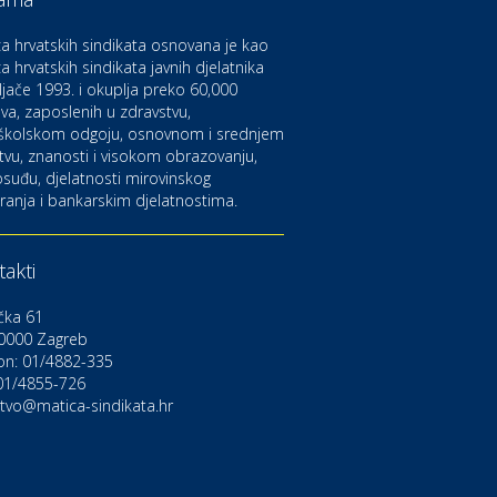
aruvarske toplice – ljekovita
aza na izvorima zdravlja
a hrvatskih sindikata osnovana je kao
a hrvatskih sindikata javnih djelatnika
ljače 1993. i okuplja preko 60,000
ltura i edukacija
azalište Kerempuh
va, zaposlenih u zdravstvu,
školskom odgoju, osnovnom i srednjem
tvu, znanosti i visokom obrazovanju,
suđu, djelatnosti mirovinskog
ltura i edukacija
ranja i bankarskim djelatnostima.
azalište ZKM
akti
to-moto i tehnika
arwiz rent a car
čka 61
0000 Zagreb
on: 01/4882-335
ravlje i osiguranje
NIQA osiguranje
 01/4855-726
stvo@matica-sindikata.hr
voljnosti
rdinacija dentalne medicine
ental Sudar