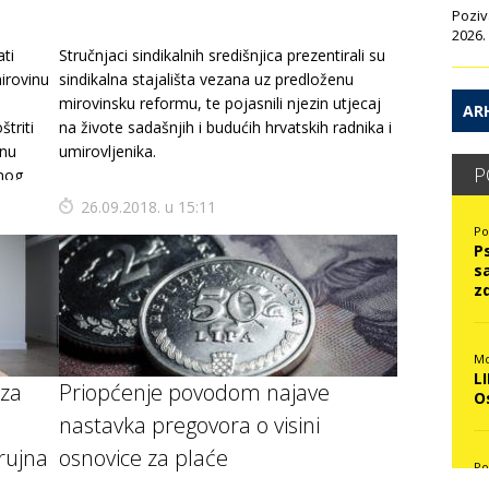
Poziv
2026.
ti
Stručnjaci sindikalnih središnjica prezentirali su
irovinu
sindikalna stajališta vezana uz predloženu
mirovinsku reformu, te pojasnili njezin utjecaj
ARH
triti
na živote sadašnjih i budućih hrvatskih radnika i
snu
umirovljenika.
P
dnog
26.09.2018. u 15:11
Po
P
s
z
Mo
L
 za
Priopćenje povodom najave
O
nastavka pregovora o visini
 rujna
osnovice za plaće
Po
N