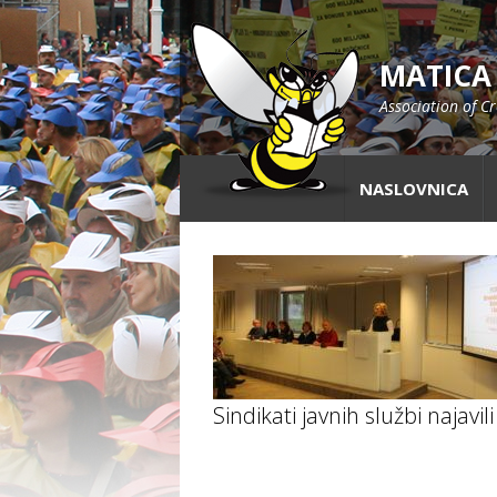
MATICA
Association of C
NASLOVNICA
Sindikati javnih službi najavili