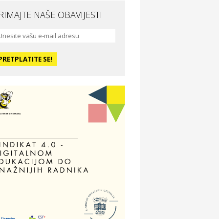
RIMAJTE NAŠE OBAVIJESTI
da i ljepota
a Medusa SPA & beauty studio –
sijek
dmor
otel Vila Ružica Crikvenica
ravlje i osiguranje
ertitudo osiguranja
dmor
illa Baranja – popust na smještaj
voljnosti
tika Adrialeće – online i fizičke
ptike