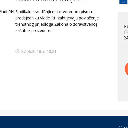
 Vladi RH
Sindikalne središnjice u otvorenom pismu
Au
predsjedniku Vlade RH zahtijevaju povlačenje
B
trenutnog prijedloga Zakona o zdravstvenoj
v
E
zaštiti iz procedure.
v
D
S
Mo
27.06.2018. u 10:21
R
Po
M
Do
E
F
O
O n