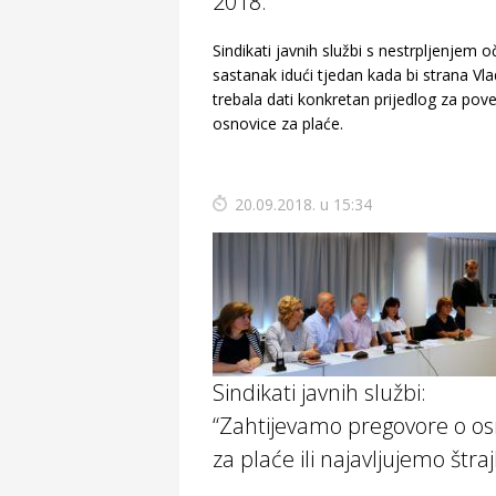
2018.
Sindikati javnih službi s nestrpljenjem 
sastanak idući tjedan kada bi strana Vl
trebala dati konkretan prijedlog za pov
osnovice za plaće.
20.09.2018. u 15:34
Sindikati javnih službi:
“Zahtijevamo pregovore o os
za plaće ili najavljujemo štraj