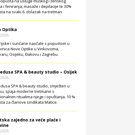
opusta na usluge muškog i ženskog
ja i feniranja, masaže i depilacije te 30%
ta na svaki 6. dolazak na tretman
 Optika
.2026.
rijske i sunčane naočale s popustom u
vnica Nove Optike u Vinkovcima,
aru, Osijeku, Đakovu i Zagrebu.
edusa SPA & beauty studio – Osijek
.2026.
dusa SPA & beauty studio, smješten u
ku, spaja moderne tretmane s
cionalnim ritualima njege i opuštanja. 10 %
ta za članove sindikata Matice.
tska zajedno za veće plaće i
vine
.2026.