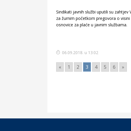
Sindikati javnih službi uputili su zahtjev
za žurnim početkom pregovora o visini
osnovice za plaće u javnim službama.
06.09.2018. u 13:02
«
1
2
3
4
5
6
»