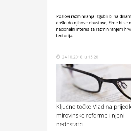
Poslovi razminiranja izgubili bi na dinamic
došlo do njihove obustave, čime bi se 
nacionalni interes za razminiranjem hr
teritorija.
24.10.2018. u 15:20
Ključne točke Vladina prijed
mirovinske reforme i njeni
nedostatci