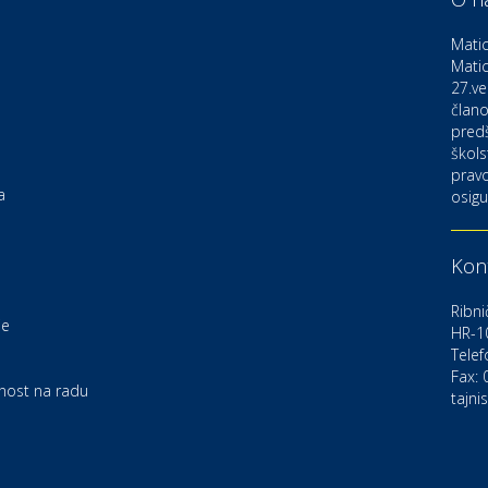
D
o
Matic
Matic
27.ve
Ku
K
člano
pred
škols
pravo
Ku
a
osigu
K
Kont
Au
C
Ribni
je
HR-1
Telef
Zd
e
U
Fax:
rnost na radu
tajni
Po
O
D