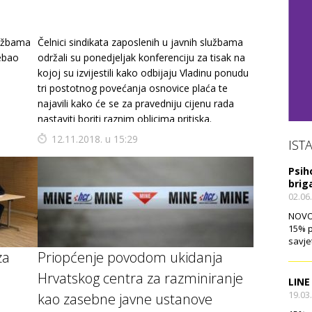
lužbama
Čelnici sindikata zaposlenih u javnih službama
rebao
održali su ponedjeljak konferenciju za tisak na
kojoj su izvijestili kako odbijaju Vladinu ponudu
tri postotnog povećanja osnovice plaća te
najavili kako će se za pravedniju cijenu rada
nastaviti boriti raznim oblicima pritiska.
12.11.2018. u 15:29
IST
Psih
brig
02.06
NOVO!
15% p
savje
za
Priopćenje povodom ukidanja
Hrvatskog centra za razminiranje
LINE
19.03
kao zasebne javne ustanove