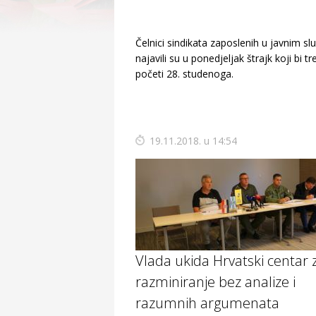
Čelnici sindikata zaposlenih u javnim s
najavili su u ponedjeljak štrajk koji bi t
početi 28. studenoga.
19.11.2018. u 14:54
Vlada ukida Hrvatski centar 
razminiranje bez analize i
razumnih argumenata