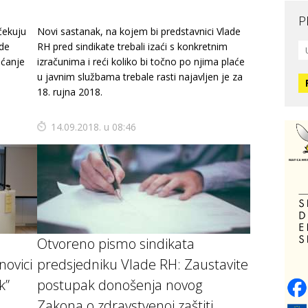
P
očekuju
Novi sastanak, na kojem bi predstavnici Vlade
Mo
ade
RH pred sindikate trebali izaći s konkretnim
L
ećanje
izračunima i reći koliko bi točno po njima plaće
O
u javnim službama trebale rasti najavljen je za
18. rujna 2018.
O
H
14.09.2018. u 08:46
Zd
C
O
V
Otvoreno pismo sindikata
novici
predsjedniku Vlade RH: Zaustavite
Po
k”
postupak donošenja novog
Op
o
Zakona o zdravstvenoj zaštiti