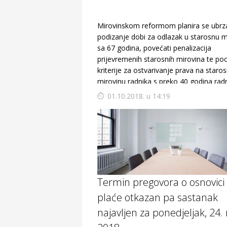
Mirovinskom reformom planira se ubrza
podizanje dobi za odlazak u starosnu m
sa 67 godina, povećati penalizacija
prijevremenih starosnih mirovina te pooš
kriterije za ostvarivanje prava na staro
mirovinu radnika s preko 40 godina ra
staža.
01.10.2018. u 14:19
Termin pregovora o osnovici
plaće otkazan pa sastanak
najavljen za ponedjeljak, 24.