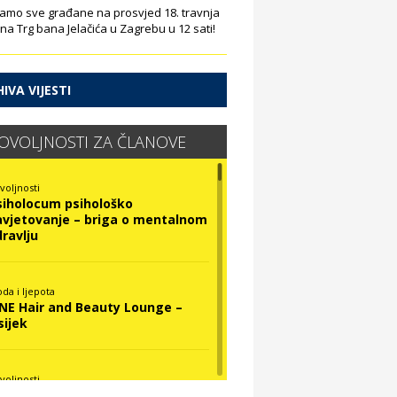
amo sve građane na prosvjed 18. travnja
 na Trg bana Jelačića u Zagrebu u 12 sati!
IVA VIJESTI
OVOLJNOSTI ZA ČLANOVE
voljnosti
siholocum psihološko
avjetovanje – briga o mentalnom
dravlju
da i ljepota
INE Hair and Beauty Lounge –
sijek
voljnosti
ova Optika