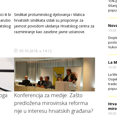
15% p
šišan
popus
i ili bi
Sindikat protuminskog djelovanja i Matica
narušio
hrvatskih sindikata izdali su priopćenje za
Nova
vatskog
javnost povodom ukidanja Hrvatskog centra za
19.03
razminiranje kao zasebne javne ustanove.
Diopt
poslo
Vukov
05.10.2018. u 14:12
La M
13.03
La Me
Osije
tradi
popus
loga
Konferencija za medije: Zašto
predložena mirovinska reforma
Hrva
miro
nije u interesu hrvatskih građana?
09.03