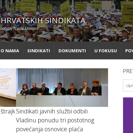
HRVATSKIH SINDIKATA
roatian Trade Unions
O NAMA
SINDIKATI
DOKUMENTI
U FOKUSU
PO
PRE
 štrajk
Sindikati javnih službi odbili
Vladinu ponudu tri postotnog
povećanja osnovice plaća