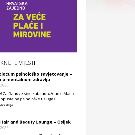
AKNUTE VIJESTI
olocum psihološko savjetovanje –
a o mentalnom zdravlju
.2026.
 Za članove sindikata udružene u Maticu
opusta na psihološke usluge i
tovanja.
 Hair and Beauty Lounge – Osijek
.2026.