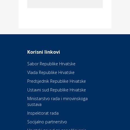
Dom i dizajn
Elektroinstalacijske usluge
Frankec
Odmor
Daruvarske toplice – ljekovita
Korisni linkovi
oaza na izvorima zdravlja
Sabor Republike Hrvatske
Vlada Republike Hrvatske
Kultura i edukacija
Kazalište Kerempuh
Predsjednik Republike Hrvatske
Ustavni sud Republike Hrvatske
Kultura i edukacija
Ministarstvo rada i mirovinskoga
Kazalište ZKM
sustava
Inspektorat rada
Socijalno partnerstvo
Auto-moto i tehnika
Carwiz rent a car