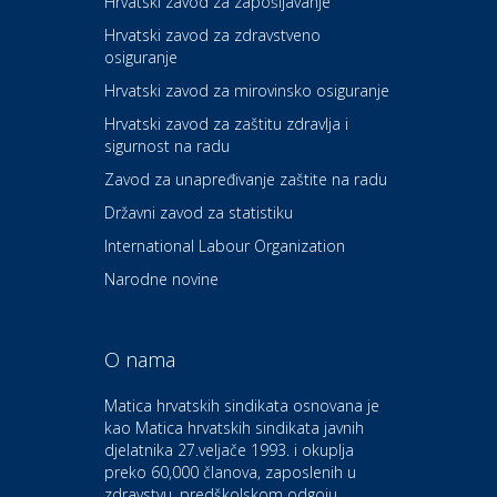
Hrvatski zavod za zapošljavanje
Hrvatski zavod za zdravstveno
osiguranje
Zdravlje i osiguranje
UNIQA osiguranje
Hrvatski zavod za mirovinsko osiguranje
Hrvatski zavod za zaštitu zdravlja i
sigurnost na radu
Povoljnosti
Ordinacija dentalne medicine
Zavod za unapređivanje zaštite na radu
Dental Sudar
Državni zavod za statistiku
International Labour Organization
Dom i dizajn
Euro-vrt – kosilice, motorne
Narodne novine
pile, strojevi i vrtni alat
O nama
Odmor
Bluesun hotel Kaj Marija
Matica hrvatskih sindikata osnovana je
Bistrica
kao Matica hrvatskih sindikata javnih
djelatnika 27.veljače 1993. i okuplja
preko 60,000 članova, zaposlenih u
Auto-moto i tehnika
zdravstvu, predškolskom odgoju,
CIAK Auto d.o.o.