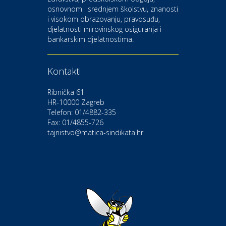
osnovnom i srednjem školstvu, znanosti
i visokom obrazovanju, pravosuđu,
djelatnosti mirovinskog osiguranja i
Kultura i edukacija
bankarskim djelatnostima.
Kazalište Gavella
Kontakti
Moda i ljepota
Salon vjenčanica Ljubav
Ribnička 61
HR-10000 Zagreb
Telefon: 01/4882-335
Gastro
Hotel Bunčić Vrbovec
Fax: 01/4855-726
tajnistvo@matica-sindikata.hr
Povoljnosti
Poliklinika Terme Selce
Odmor
Izletište i vinotočje VINIA