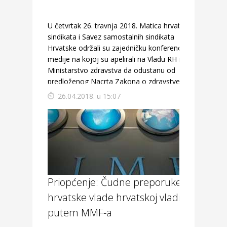
U četvrtak 26. travnja 2018. Matica hrvatskih
sindikata i Savez samostalnih sindikata
Hrvatske održali su zajedničku konferenciju za
medije na kojoj su apelirali na Vladu RH i
Ministarstvo zdravstva da odustanu od
predloženog Nacrta Zakona o zdravstvenoj
zaštiti. Javno zdravstvo mora ostati javno
26.04.2018. u 15:07
glavna je poruka održane konferencije.
Predsjednik SSSH […]
Priopćenje: Čudne preporuke
hrvatske vlade hrvatskoj vladi
putem MMF-a