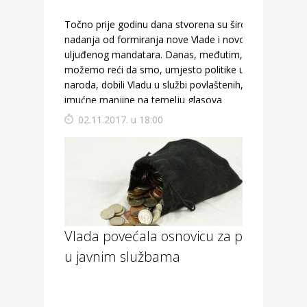
Točno prije godinu dana stvorena su široka
nadanja od formiranja nove Vlade i novog
uljuđenog mandatara. Danas, međutim,
možemo reći da smo, umjesto politike u službi
naroda, dobili Vladu u službi povlaštenih, Vladu
imućne manjine na temelju glasova
osiromašene većine.
02.11.2017. u 18:00
Vlada povećala osnovicu za plaće
u javnim službama