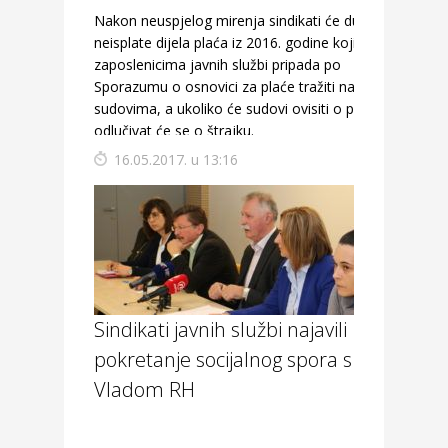
Nakon neuspjelog mirenja sindikati će dug radi
neisplate dijela plaća iz 2016. godine koji
zaposlenicima javnih službi pripada po
Sporazumu o osnovici za plaće tražiti na
sudovima, a ukoliko će sudovi ovisiti o politici,
odlučivat će se o štrajku.
16.05.2017. u 13:16
Sindikati javnih službi najavili
pokretanje socijalnog spora s
Vladom RH