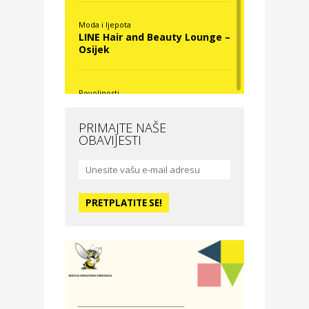
Moda i ljepota
LINE Hair and Beauty Lounge –
Osijek
Povoljnosti
Nova Optika
PRIMAJTE NAŠE
OBAVIJESTI
Moda i ljepota
La Medusa SPA & beauty
studio – Osijek
Odmor
Hotel Vila Ružica Crikvenica
Zdravlje i osiguranje
Certitudo osiguranja