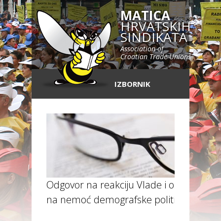
MATICA
HRVATSKIH
SINDIKATA
Association of
Croatian Trade Unions
IZBORNIK
Odgovor na reakciju Vlade i osvrt
na nemoć demografske politike