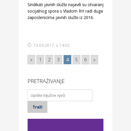
Sindikati javnih službi najavili su otvaranje
socijalnog spora s Vladom RH radi duga prema
zaposlenicima javnih službi iz 2016.
13.04.2017. u 14:02
«
1
2
3
4
5
6
»
PRETRAŽIVANJE