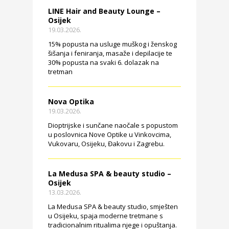
LINE Hair and Beauty Lounge –
Osijek
19.03.2026.
15% popusta na usluge muškog i ženskog
šišanja i feniranja, masaže i depilacije te
30% popusta na svaki 6. dolazak na
tretman
Nova Optika
19.03.2026.
Dioptrijske i sunčane naočale s popustom
u poslovnica Nove Optike u Vinkovcima,
Vukovaru, Osijeku, Đakovu i Zagrebu.
La Medusa SPA & beauty studio –
Osijek
13.03.2026.
La Medusa SPA & beauty studio, smješten
u Osijeku, spaja moderne tretmane s
tradicionalnim ritualima njege i opuštanja.