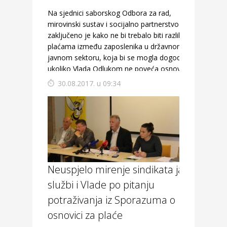
Na sjednici saborskog Odbora za rad,
mirovinski sustav i socijalno partnerstvo
zaključeno je kako ne bi trebalo biti razlike u
plaćama između zaposlenika u državnom i
javnom sektoru, koja bi se mogla dogoditi
ukoliko Vlada Odlukom ne poveća osnovicu za
plaće javnim službenicima.
30.08.2017. u 09:34
Neuspjelo mirenje sindikata javnih
službi i Vlade po pitanju
potraživanja iz Sporazuma o
osnovici za plaće