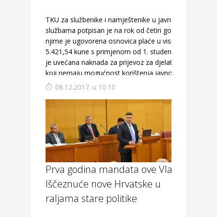
TKU za službenike i namještenike u javnim
službama potpisan je na rok od četiri godine,
njime je ugovorena osnovica plaće u visini od
5.421,54 kune s primjenom od 1. studenoga te
je uvećana naknada za prijevoz za djelatnike
koji nemaju mogućnost korištenja javnog
prijevoza.
08.12.2017. u 10:10
Prva godina mandata ove Vlade!
Iščeznuće nove Hrvatske u
raljama stare politike