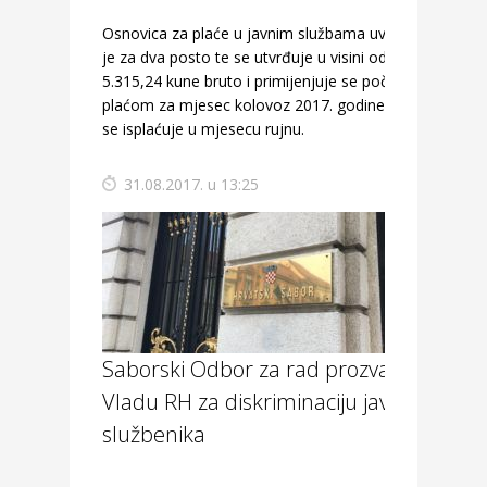
Osnovica za plaće u javnim službama uvećana
je za dva posto te se utvrđuje u visini od
5.315,24 kune bruto i primijenjuje se počevši s
plaćom za mjesec kolovoz 2017. godine, koja
se isplaćuje u mjesecu rujnu.
31.08.2017. u 13:25
Saborski Odbor za rad prozvao
Vladu RH za diskriminaciju javnih
službenika