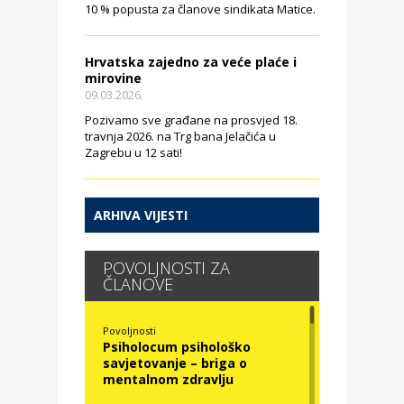
10 % popusta za članove sindikata Matice.
Hrvatska zajedno za veće plaće i
mirovine
09.03.2026.
Pozivamo sve građane na prosvjed 18.
travnja 2026. na Trg bana Jelačića u
Zagrebu u 12 sati!
ARHIVA VIJESTI
POVOLJNOSTI ZA
ČLANOVE
Povoljnosti
Psiholocum psihološko
savjetovanje – briga o
mentalnom zdravlju