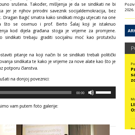
puno srušena. Također, mišljenja je da se sindikati ne bi
Poziv
2026.
nka jer je njihov prirodni saveznik socijaldemokracija, bez
oc. Dragan Bagić smatra kako sindikati mogu utjecati na one
, na što se osvrnuo i prof. Berto Šalaj koji je istaknuo
ARH
renja kod dijela građana stoga je vrijeme za promjene.
o sindikati trebaju graditi socijalnu moć kao protutežu
P
viti pitanje na koji način bi se sindikati trebali politički
jelovanja sindikata te kako je vrijeme za nove alate kao što je
Po
uz potporu članstva.
P
s
šati na donjoj poveznici:
z
Use
00:00
Up/Down
Mo
Arrow
L
keys
simo vam putem foto galerije:
O
to
increase
or
decrease
Po
volume.
N