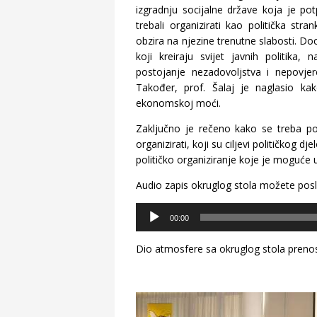
izgradnju socijalne države koja je pot
trebali organizirati kao politička stra
obzira na njezine trenutne slabosti. D
koji kreiraju svijet javnih politika
postojanje nezadovoljstva i nepovje
Također, prof. Šalaj je naglasio kak
ekonomskoj moći.
Zaključno je rečeno kako se treba posta
organizirati, koji su ciljevi političkog d
političko organiziranje koje je moguće 
Audio zapis okruglog stola možete poslu
Audio
00:00
Player
Dio atmosfere sa okruglog stola preno