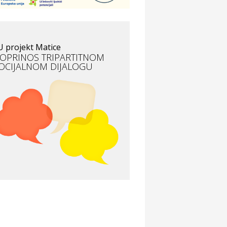
to-moto i tehnika
OONT – osiguranje osobnih
ozila koje nagrađuje dobre
U projekt Matice
ozače
OPRINOS TRIPARTITNOM
OCIJALNOM DIJALOGU
da i ljepota
einvigora studio za masažu
voljnosti
erkur osiguranje
m i dizajn
lektroinstalacijske usluge
rankec
dmor