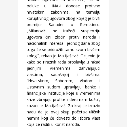
odluke u INA-i donose protivno
hrvatskim zakonima, na temelju
koruptivnog ugovora zbog kojeg je bivši
premijer Sanader u Remetincu.
„Milanović, ne tražeći suspenziju
ugovora čini zločin protiv naroda i
nacionalnih interesa i jednog dana zbog
toga će se pridružiti tamo svom bivšem
kolegi”, rekao je Matijašević. Ocijenio je
kako se Praznik rada proslavlja u nikad
jadnijim vremenima zahvaljujući
vlastima, sadašnjoj i bivšima.
“Hrvatskom, Saborom, Vladom i
Ustavnim sudom upravljaju banke i
financijske institucije koje u vremenima
krize zbrajaju profite i deru nam kožu”,
kazao je Matijašević. Za kraj je izrazio
nadu da je ovaj skup početak uličnih
nemira koji će dovesti do izbora vlast
koja će raditi u korist naroda.