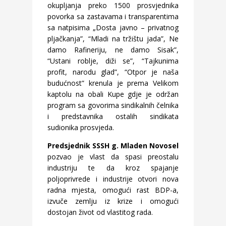
okupljanja preko 1500 prosvjednika
povorka sa zastavama i transparentima
sa natpisima „Dosta javno – privatnog
pljačkanja”, “Mladi na tržištu jada”, Ne
damo Rafineriju, ne damo Sisak”,
“Ustani roblje, diži se”, “Tajkunima
profit, narodu glad”, “Otpor je naša
budućnost” krenula je prema Velikom
kaptolu na obali Kupe gdje je održan
program sa govorima sindikalnih čelnika
i predstavnika ostalih sindikata
sudionika prosvjeda.
Predsjednik SSSH g. Mladen Novosel
pozvao je vlast da spasi preostalu
industriju te da kroz spajanje
poljoprivrede i industrije otvori nova
radna mjesta, omogući rast BDP-a,
izvuče zemlju iz krize i omogući
dostojan život od vlastitog rada.