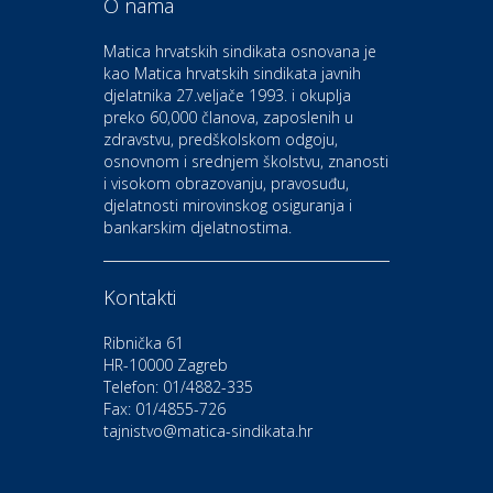
O nama
Odmor
Bluesun hotel Kaj Marija
Matica hrvatskih sindikata osnovana je
Bistrica
kao Matica hrvatskih sindikata javnih
djelatnika 27.veljače 1993. i okuplja
preko 60,000 članova, zaposlenih u
Auto-moto i tehnika
zdravstvu, predškolskom odgoju,
CIAK Auto d.o.o.
osnovnom i srednjem školstvu, znanosti
i visokom obrazovanju, pravosuđu,
djelatnosti mirovinskog osiguranja i
Kultura i edukacija
bankarskim djelatnostima.
Kazalište Gavella
Kontakti
Moda i ljepota
Salon vjenčanica Ljubav
Ribnička 61
HR-10000 Zagreb
Telefon: 01/4882-335
Gastro
Hotel Bunčić Vrbovec
Fax: 01/4855-726
tajnistvo@matica-sindikata.hr
Povoljnosti