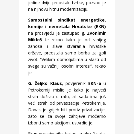
jedine dvije preostale tvrtke, pozvao je
na njihovu hitnu modernizaciju.
Samostalni sindikat energetike,
kemije i nemetala Hrvatske (EKN)
na prosvjedu je zastupao g.
Zvonimir
Mikloš
te rekao kako je od ranijeg
zanosa i slave stvaranja hrvatske
države, preostala samo borba za goli
život. “Velikim domoljubima u vlasti od
svega su važniji osobni interesi”, rekao
je.
G. Željko Klaus
, povjerenik
EKN-a
u
Petrokemiji mislio je kako je najveći
strah doživio u ratu, ali sada ima još
veći strah od privatizacije Petrokemije.
Danas je grijeh biti protiv privatizacije,
zato se za svoje zahtjeve možemo
izboriti samo akcijom, ustvrdio je.
Skup prosvjednika trajao je oko 2 sata,