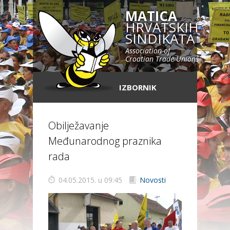
MATICA
HRVATSKIH
SINDIKATA
Association of
Croatian Trade Unions
IZBORNIK
Obilježavanje
Međunarodnog praznika
rada
04.05.2015. u 09:45
Novosti