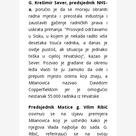
G. Krešimir Sever, predsjednik NHS-
a
, poručio je da se moraju obraniti
radna mjesta i preostala industrija i
zaustaviti gaženje radničkih prava i
uskrata primanja. “Prosvjed održavamo
u Sisku, u kojem je nekada radilo više
desetaka tisuća radnika, a danas je
ovdje pustoš, ali situacija je jednako
teška u cijeloj Hrvatskoj”, kazao je
Sever. Pozvao je građane da okrenu
leđa vlasti te ju zamolio da ode i
prepusti mjesto onima koji znaju, a
Milanovića nazvao Davidom
Copperfieldom jer je omogućio
nestanak 55.000 radnika iz Hrvatske.
Predsjednik Matice g. Vilim Ribić
osvrnuo se na izjavu premijera
Milanovića koji je ustvrdio kako je
njegova Vlada najbolja do sada. G.
Ribić, referirajući se na svoju