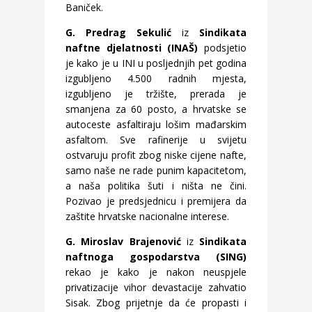
Baniček.
G. Predrag Sekulić
iz
Sindikata
naftne djelatnosti (INAŠ)
podsjetio
je kako je u INI u posljednjih pet godina
izgubljeno 4.500 radnih mjesta,
izgubljeno je tržište, prerada je
smanjena za 60 posto, a hrvatske se
autoceste asfaltiraju lošim mađarskim
asfaltom. Sve rafinerije u svijetu
ostvaruju profit zbog niske cijene nafte,
samo naše ne rade punim kapacitetom,
a naša politika šuti i ništa ne čini.
Pozivao je predsjednicu i premijera da
zaštite hrvatske nacionalne interese.
G. Miroslav Brajenović
iz
Sindikata
naftnoga gospodarstva (SING)
rekao je kako je nakon neuspjele
privatizacije vihor devastacije zahvatio
Sisak. Zbog prijetnje da će propasti i