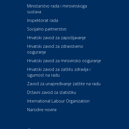
Kultura i edukacija
Ministarstvo rada i mirovinskoga
Kazalište ZKM
sustava
Inspektorat rada
Socijalno partnerstvo
Auto-moto i tehnika
Carwiz rent a car
Hrvatski zavod za zapošljavanje
Hrvatski zavod za zdravstveno
osiguranje
Zdravlje i osiguranje
UNIQA osiguranje
Hrvatski zavod za mirovinsko osiguranje
Hrvatski zavod za zaštitu zdravlja i
sigurnost na radu
Povoljnosti
Ordinacija dentalne medicine
Zavod za unapređivanje zaštite na radu
Dental Sudar
Državni zavod za statistiku
International Labour Organization
Dom i dizajn
Euro-vrt – kosilice, motorne
Narodne novine
pile, strojevi i vrtni alat