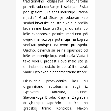
tradicionalno obilježava Međunarodni
praznik rada održan je 1. svibnja u Sisku
pod geslom: „Za spas industrije i radna
mjesta“. Grad Sisak je odabran kao
simbol hrvatske industrije koja je prošla
kroz razne faze uništenja; od rata do
loše ekonomske politike, međutim još
uvijek ima razvojni potencijal na koji su
sindikati podsjetili na ovom prosvjedu.
Ujedno, osvrnuli su se na opasnost od
loše ekonomije koju vodi naša Vlada i
tako vodi u propast i ovo malo što je
od industrije ostalo te zatražili odlazak
Vlade i što skorije parlamentarne izbore.
Okupljanje prosvjednika koji su
organizirano autobusima stigli iz
Bjelovara, Daruvara, Kutine,
Slavonskoga Broda, Krapine, Zagreba i
drugih mjesta započelo je oko 9 sati na
gradskoj tržnici Kontroba. Nakon