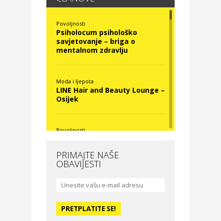
Povoljnosti
Psiholocum psihološko
savjetovanje – briga o
mentalnom zdravlju
Moda i ljepota
LINE Hair and Beauty Lounge –
Osijek
Povoljnosti
Nova Optika
PRIMAJTE NAŠE
OBAVIJESTI
Moda i ljepota
La Medusa SPA & beauty
studio – Osijek
Odmor