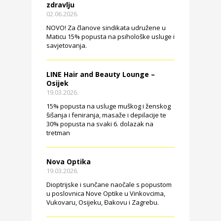
zdravlju
02.06.2026.
NOVO! Za članove sindikata udružene u
Maticu 15% popusta na psihološke usluge i
savjetovanja.
LINE Hair and Beauty Lounge –
Osijek
19.03.2026.
15% popusta na usluge muškog i ženskog
šišanja i feniranja, masaže i depilacije te
30% popusta na svaki 6. dolazak na
tretman
Nova Optika
19.03.2026.
Dioptrijske i sunčane naočale s popustom
u poslovnica Nove Optike u Vinkovcima,
Vukovaru, Osijeku, Đakovu i Zagrebu.