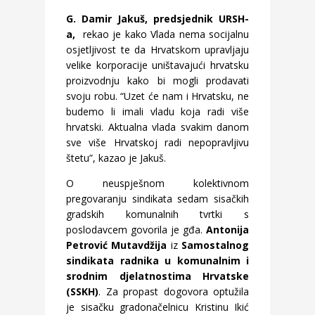
G. Damir Jakuš, predsjednik URSH-
a,
rekao je kako Vlada nema socijalnu
osjetljivost te da Hrvatskom upravljaju
velike korporacije uništavajući hrvatsku
proizvodnju kako bi mogli prodavati
svoju robu. “Uzet će nam i Hrvatsku, ne
budemo li imali vladu koja radi više
hrvatski. Aktualna vlada svakim danom
sve više Hrvatskoj radi nepopravljivu
štetu”, kazao je Jakuš.
O neuspješnom kolektivnom
pregovaranju sindikata sedam sisačkih
gradskih komunalnih tvrtki s
poslodavcem govorila je gđa.
Antonija
Petrović Mutavdžija
iz
Samostalnog
sindikata radnika u komunalnim i
srodnim djelatnostima Hrvatske
(SSKH)
. Za propast dogovora optužila
je sisačku gradonačelnicu Kristinu Ikić