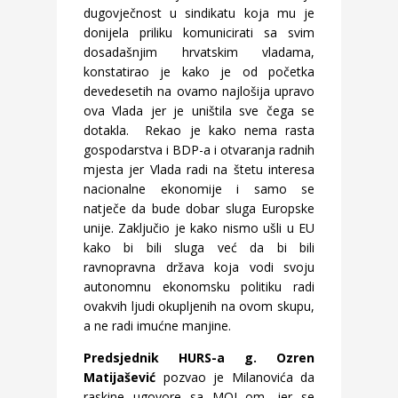
dugovječnost u sindikatu koja mu je
donijela priliku komunicirati sa svim
dosadašnjim hrvatskim vladama,
konstatirao je kako je od početka
devedesetih na ovamo najlošija upravo
ova Vlada jer je uništila sve čega se
dotakla. Rekao je kako nema rasta
gospodarstva i BDP-a i otvaranja radnih
mjesta jer Vlada radi na štetu interesa
nacionalne ekonomije i samo se
natječe da bude dobar sluga Europske
unije. Zaključio je kako nismo ušli u EU
kako bi bili sluga već da bi bili
ravnopravna država koja vodi svoju
autonomnu ekonomsku politiku radi
ovakvih ljudi okupljenih na ovom skupu,
a ne radi imućne manjine.
Predsjednik HURS-a g. Ozren
Matijašević
pozvao je Milanovića da
raskine ugovore sa MOL-om, jer se