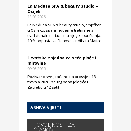
La Medusa SPA & beauty studio –
Osijek
13.03.2026.
La Medusa SPA & beauty studio, smješten
u Osijeku, spaja moderne tretmane s
tradicionalnim ritualima njege i opuštanja.
10 % popusta za članove sindikata Matice.
Hrvatska zajedno za veće plaće i
mirovine
09.03.2026.
Pozivamo sve građane na prosvjed 18.
travnja 2026. na Trg bana Jelačića u
Zagrebu u 12 sati!
ARHIVA VIJESTI
POVOLJNOSTI ZA
ČLANOVE