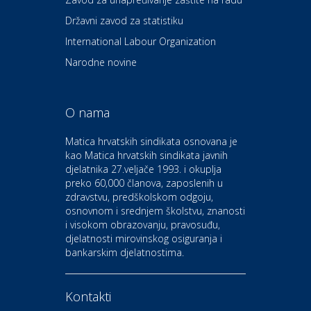
Dental Sudar
Državni zavod za statistiku
International Labour Organization
Dom i dizajn
Euro-vrt – kosilice, motorne
Narodne novine
pile, strojevi i vrtni alat
O nama
Odmor
Bluesun hotel Kaj Marija
Matica hrvatskih sindikata osnovana je
Bistrica
kao Matica hrvatskih sindikata javnih
djelatnika 27.veljače 1993. i okuplja
preko 60,000 članova, zaposlenih u
Auto-moto i tehnika
zdravstvu, predškolskom odgoju,
CIAK Auto d.o.o.
osnovnom i srednjem školstvu, znanosti
i visokom obrazovanju, pravosuđu,
djelatnosti mirovinskog osiguranja i
Kultura i edukacija
bankarskim djelatnostima.
Kazalište Gavella
Kontakti
Moda i ljepota
Salon vjenčanica Ljubav