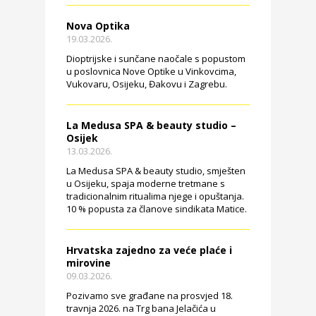
Nova Optika
19.03.2026.
Dioptrijske i sunčane naočale s popustom
u poslovnica Nove Optike u Vinkovcima,
Vukovaru, Osijeku, Đakovu i Zagrebu.
La Medusa SPA & beauty studio –
Osijek
13.03.2026.
La Medusa SPA & beauty studio, smješten
u Osijeku, spaja moderne tretmane s
tradicionalnim ritualima njege i opuštanja.
10 % popusta za članove sindikata Matice.
Hrvatska zajedno za veće plaće i
mirovine
09.03.2026.
Pozivamo sve građane na prosvjed 18.
travnja 2026. na Trg bana Jelačića u