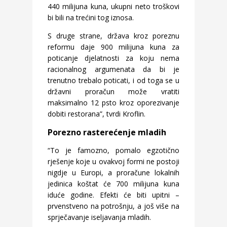
440 milijuna kuna, ukupni neto troškovi
bi bili na trećini tog iznosa.
S druge strane, država kroz poreznu
reformu daje 900 milijuna kuna za
poticanje djelatnosti za koju nema
racionalnog argumenata da bi je
trenutno trebalo poticati, i od toga se u
državni proračun može vratiti
maksimalno 12 psto kroz oporezivanje
dobiti restorana”, tvrdi Kroflin.
Porezno rasterećenje mladih
“To je famozno, pomalo egzotično
rješenje koje u ovakvoj formi ne postoji
nigdje u Europi, a proračune lokalnih
jedinica koštat će 700 milijuna kuna
iduće godine. Efekti će biti upitni –
prvenstveno na potrošnju, a još više na
sprječavanje iseljavanja mladih.