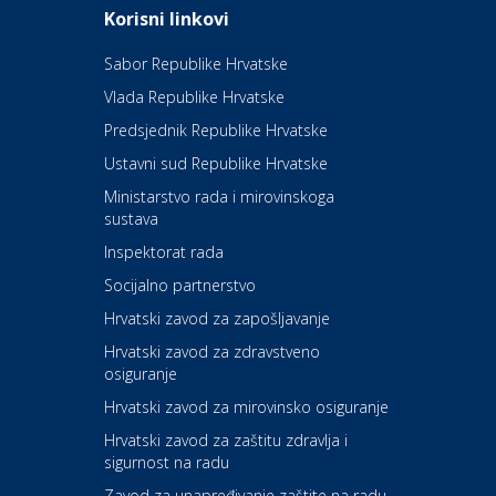
Daruvarske toplice – ljekovita
Korisni linkovi
oaza na izvorima zdravlja
Sabor Republike Hrvatske
Vlada Republike Hrvatske
Kultura i edukacija
Kazalište Kerempuh
Predsjednik Republike Hrvatske
Ustavni sud Republike Hrvatske
Kultura i edukacija
Ministarstvo rada i mirovinskoga
Kazalište ZKM
sustava
Inspektorat rada
Socijalno partnerstvo
Auto-moto i tehnika
Carwiz rent a car
Hrvatski zavod za zapošljavanje
Hrvatski zavod za zdravstveno
osiguranje
Zdravlje i osiguranje
UNIQA osiguranje
Hrvatski zavod za mirovinsko osiguranje
Hrvatski zavod za zaštitu zdravlja i
sigurnost na radu
Povoljnosti
Ordinacija dentalne medicine
Zavod za unapređivanje zaštite na radu