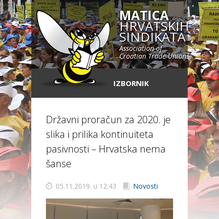
MATICA
HRVATSKIH
SINDIKATA
Association of
Croatian Trade Unions
IZBORNIK
Državni proračun za 2020. je
slika i prilika kontinuiteta
pasivnosti – Hrvatska nema
šanse
05.11.2019. u 12:43
Novosti