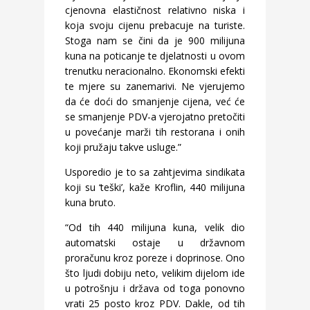
cjenovna elastičnost relativno niska i
koja svoju cijenu prebacuje na turiste.
Stoga nam se čini da je 900 milijuna
kuna na poticanje te djelatnosti u ovom
trenutku neracionalno. Ekonomski efekti
te mjere su zanemarivi. Ne vjerujemo
da će doći do smanjenje cijena, već će
se smanjenje PDV-a vjerojatno pretočiti
u povećanje marži tih restorana i onih
koji pružaju takve usluge.”
Usporedio je to sa zahtjevima sindikata
koji su ‘teški’, kaže Kroflin, 440 milijuna
kuna bruto.
“Od tih 440 milijuna kuna, velik dio
automatski ostaje u državnom
proračunu kroz poreze i doprinose. Ono
što ljudi dobiju neto, velikim dijelom ide
u potrošnju i država od toga ponovno
vrati 25 posto kroz PDV. Dakle, od tih