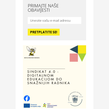
PRIMAJTE NAŠE
OBAVIJESTI
Moda i ljepota
La Medusa SPA & beauty
studio – Osijek
Odmor
Hotel Vila Ružica Crikvenica
Zdravlje i osiguranje
Certitudo osiguranja
Odmor
Villa Baranja – popust na
smještaj
Povoljnosti
Optika Adrialeće – online i