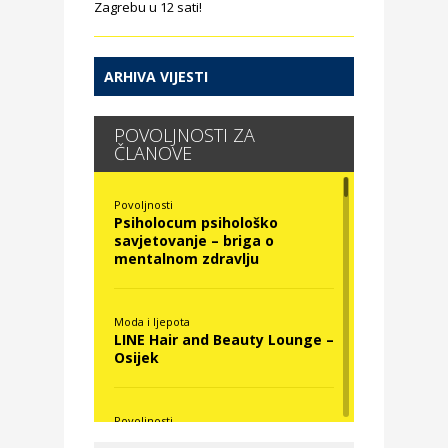
Zagrebu u 12 sati!
ARHIVA VIJESTI
POVOLJNOSTI ZA
ČLANOVE
Povoljnosti
Psiholocum psihološko
savjetovanje – briga o
mentalnom zdravlju
Moda i ljepota
LINE Hair and Beauty Lounge –
Osijek
Povoljnosti
Nova Optika