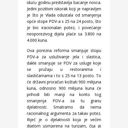
iduću godinu predstavlja bacanje novca.
Jedini pozitivni iskorak koji je napravljen
je što je Vlada odustala od smanjenja
opće stope PDV-a s 25 na 24 posto, što
je bio iracionalan potez, i povećanje
neoporezivog dijela plaće sa 3.800 na
4.000 kuna.
Ova porezna reforma smanjuje stopu
PDV-a za usluživanje jela i slastica,
dakle smanjuje se PDV za usluge koje
se pružaju u restoranima i
slastičarnama i to s 25 na 13 posto. To
će državni proračun koštati 900 milijuna
kuna, odnosno 900 milijuna kuna će
prihodi biti manji na konto tog
smanjenja PDV-a za tu granu
djelatnosti. Smatramo da nema
racionalnog argumenta za takav potez.
Riječ je o djelatnosti koja je većim
dijelom usmjerena na turizam, čija je