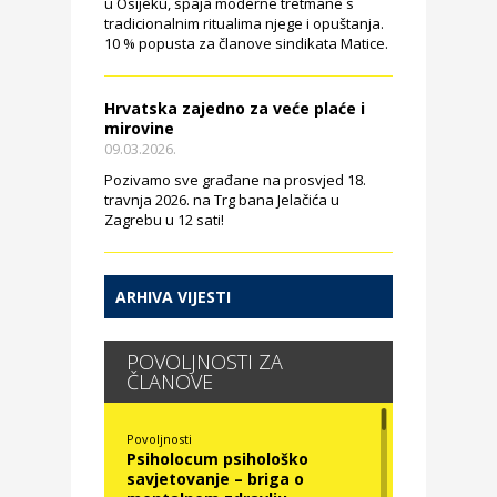
u Osijeku, spaja moderne tretmane s
tradicionalnim ritualima njege i opuštanja.
10 % popusta za članove sindikata Matice.
Hrvatska zajedno za veće plaće i
mirovine
09.03.2026.
Pozivamo sve građane na prosvjed 18.
travnja 2026. na Trg bana Jelačića u
Zagrebu u 12 sati!
ARHIVA VIJESTI
POVOLJNOSTI ZA
ČLANOVE
Povoljnosti
Psiholocum psihološko
savjetovanje – briga o