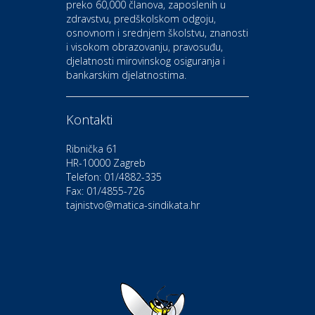
preko 60,000 članova, zaposlenih u
Auto-moto i tehnika
zdravstvu, predškolskom odgoju,
CIAK Auto d.o.o.
osnovnom i srednjem školstvu, znanosti
i visokom obrazovanju, pravosuđu,
djelatnosti mirovinskog osiguranja i
Kultura i edukacija
bankarskim djelatnostima.
Kazalište Gavella
Kontakti
Moda i ljepota
Salon vjenčanica Ljubav
Ribnička 61
HR-10000 Zagreb
Telefon: 01/4882-335
Gastro
Hotel Bunčić Vrbovec
Fax: 01/4855-726
tajnistvo@matica-sindikata.hr
Povoljnosti
Poliklinika Terme Selce
Odmor
Izletište i vinotočje VINIA