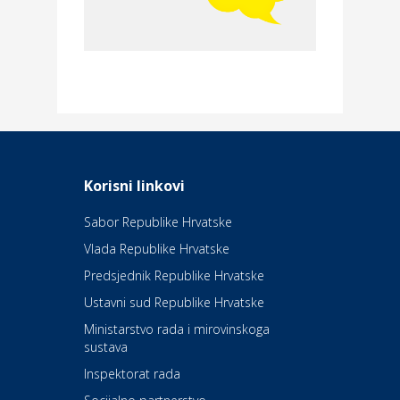
Povoljnosti
Merkur osiguranje
Dom i dizajn
Elektroinstalacijske usluge
Frankec
Odmor
Daruvarske toplice – ljekovita
Korisni linkovi
oaza na izvorima zdravlja
Sabor Republike Hrvatske
Vlada Republike Hrvatske
Kultura i edukacija
Kazalište Kerempuh
Predsjednik Republike Hrvatske
Ustavni sud Republike Hrvatske
Kultura i edukacija
Ministarstvo rada i mirovinskoga
Kazalište ZKM
sustava
Inspektorat rada
Auto-moto i tehnika