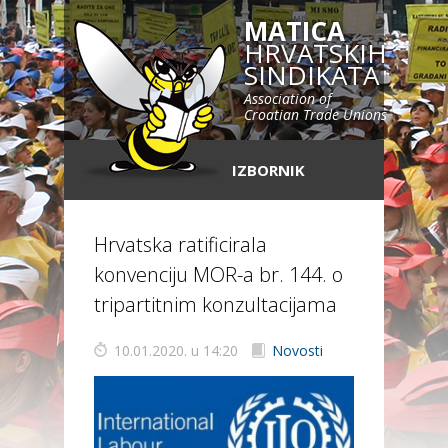
MATICA
HRVATSKIH
SINDIKATA
Association of
Croatian Trade Unions
IZBORNIK
Hrvatska ratificirala
konvenciju MOR-a br. 144. o
tripartitnim konzultacijama
10.01.2020. u 14:20
Novosti