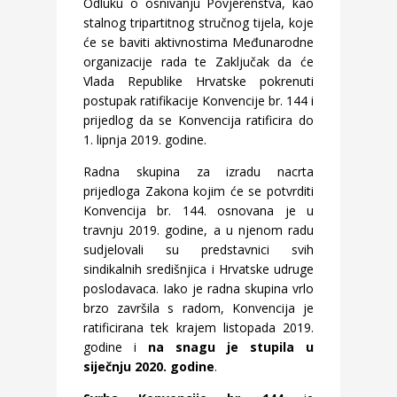
Odluku o osnivanju Povjerenstva, kao
stalnog tripartitnog stručnog tijela, koje
će se baviti aktivnostima Međunarodne
organizacije rada te Zaključak da će
Vlada Republike Hrvatske pokrenuti
postupak ratifikacije Konvencije br. 144 i
prijedlog da se Konvencija ratificira do
1. lipnja 2019. godine.
Radna skupina za izradu nacrta
prijedloga Zakona kojim će se potvrditi
Konvencija br. 144. osnovana je u
travnju 2019. godine, a u njenom radu
sudjelovali su predstavnici svih
sindikalnih središnjica i Hrvatske udruge
poslodavaca. Iako je radna skupina vrlo
brzo završila s radom, Konvencija je
ratificirana tek krajem listopada 2019.
godine i
na snagu je stupila u
siječnju 2020. godine
.