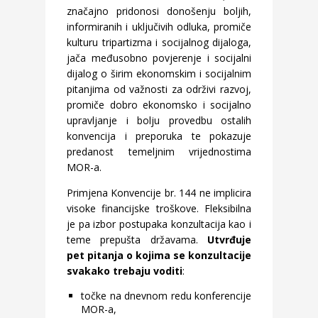
značajno pridonosi donošenju boljih,
informiranih i uključivih odluka, promiče
kulturu tripartizma i socijalnog dijaloga,
jača međusobno povjerenje i socijalni
dijalog o širim ekonomskim i socijalnim
pitanjima od važnosti za održivi razvoj,
promiče dobro ekonomsko i socijalno
upravljanje i bolju provedbu ostalih
konvencija i preporuka te pokazuje
predanost temeljnim vrijednostima
MOR-a.
Primjena Konvencije br. 144 ne implicira
visoke financijske troškove. Fleksibilna
je pa izbor postupaka konzultacija kao i
teme prepušta državama.
Utvrđuje
pet pitanja o kojima se konzultacije
svakako trebaju voditi
:
točke na dnevnom redu konferencije
MOR-a,