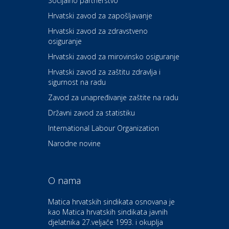
Socijalno partnerstvo
Carwiz rent a car
Hrvatski zavod za zapošljavanje
Hrvatski zavod za zdravstveno
osiguranje
Zdravlje i osiguranje
UNIQA osiguranje
Hrvatski zavod za mirovinsko osiguranje
Hrvatski zavod za zaštitu zdravlja i
sigurnost na radu
Povoljnosti
Ordinacija dentalne medicine
Zavod za unapređivanje zaštite na radu
Dental Sudar
Državni zavod za statistiku
International Labour Organization
Dom i dizajn
Euro-vrt – kosilice, motorne
Narodne novine
pile, strojevi i vrtni alat
O nama
Odmor
Bluesun hotel Kaj Marija
Matica hrvatskih sindikata osnovana je
Bistrica
kao Matica hrvatskih sindikata javnih
djelatnika 27.veljače 1993. i okuplja