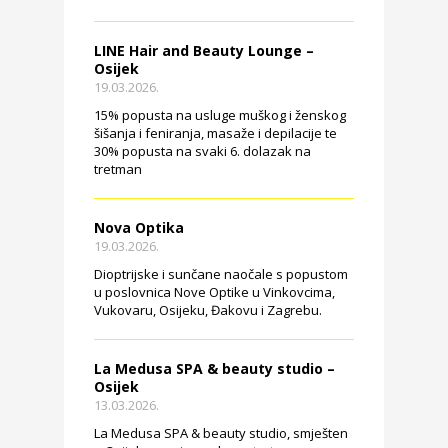
LINE Hair and Beauty Lounge –
Osijek
19.03.2026.
15% popusta na usluge muškog i ženskog
šišanja i feniranja, masaže i depilacije te
30% popusta na svaki 6. dolazak na
tretman
Nova Optika
19.03.2026.
Dioptrijske i sunčane naočale s popustom
u poslovnica Nove Optike u Vinkovcima,
Vukovaru, Osijeku, Đakovu i Zagrebu.
La Medusa SPA & beauty studio –
Osijek
13.03.2026.
La Medusa SPA & beauty studio, smješten