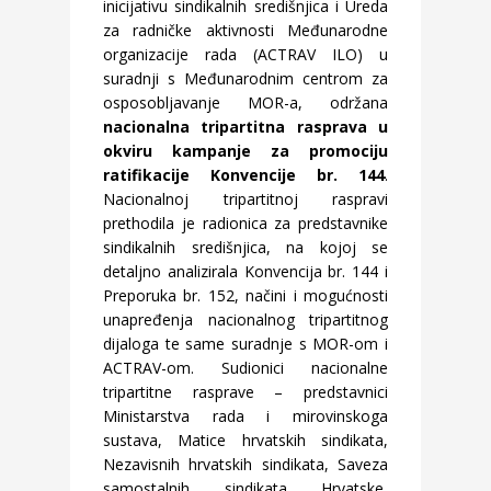
inicijativu sindikalnih središnjica i Ureda
za radničke aktivnosti Međunarodne
organizacije rada (ACTRAV ILO) u
suradnji s Međunarodnim centrom za
osposobljavanje MOR-a, održana
nacionalna tripartitna rasprava u
okviru kampanje za promociju
ratifikacije Konvencije br. 144
.
Nacionalnoj tripartitnoj raspravi
prethodila je radionica za predstavnike
sindikalnih središnjica, na kojoj se
detaljno analizirala Konvencija br. 144 i
Preporuka br. 152, načini i mogućnosti
unapređenja nacionalnog tripartitnog
dijaloga te same suradnje s MOR-om i
ACTRAV-om. Sudionici nacionalne
tripartitne rasprave – predstavnici
Ministarstva rada i mirovinskoga
sustava, Matice hrvatskih sindikata,
Nezavisnih hrvatskih sindikata, Saveza
samostalnih sindikata Hrvatske,