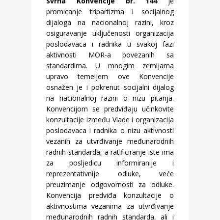
Svrha Konvencije br. 144
je
promicanje tripartizma i socijalnog
dijaloga na nacionalnoj razini, kroz
osiguravanje uključenosti organizacija
poslodavaca i radnika u svakoj fazi
aktivnosti MOR-a povezanih sa
standardima. U mnogim zemljama
upravo temeljem ove Konvencije
osnažen je i pokrenut socijalni dijalog
na nacionalnoj razini o nizu pitanja.
Konvencijom se predviđaju učinkovite
konzultacije između Vlade i organizacija
poslodavaca i radnika o nizu aktivnosti
vezanih za utvrđivanje međunarodnih
radnih standarda, a ratificiranje iste ima
za posljedicu informiranije i
reprezentativnije odluke, veće
preuzimanje odgovornosti za odluke.
Konvencija predviđa konzultacije o
aktivnostima vezanima za utvrđivanje
međunarodnih radnih standarda, ali i