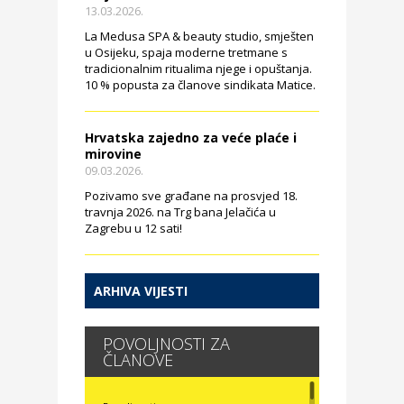
13.03.2026.
La Medusa SPA & beauty studio, smješten
u Osijeku, spaja moderne tretmane s
tradicionalnim ritualima njege i opuštanja.
10 % popusta za članove sindikata Matice.
Hrvatska zajedno za veće plaće i
mirovine
09.03.2026.
Pozivamo sve građane na prosvjed 18.
travnja 2026. na Trg bana Jelačića u
Zagrebu u 12 sati!
ARHIVA VIJESTI
POVOLJNOSTI ZA
ČLANOVE