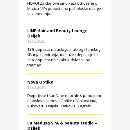
NOVO! Za članove sindikata udružene u
Maticu 15% popusta na psihološke usluge i
savjetovanja.
LINE Hair and Beauty Lounge –
Osijek
19.03.2026.
15% popusta na usluge muškog i ženskog
šišanja i feniranja, masaže i depilacije te
30% popusta na svaki 6. dolazak na
tretman
Nova Optika
19.03.2026.
Dioptrijske i sunčane naočale s popustom
u poslovnica Nove Optike u Vinkovcima,
Vukovaru, Osijeku, Đakovu i Zagrebu.
La Medusa SPA & beauty studio –
Osijek