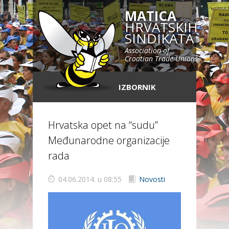
MATICA
HRVATSKIH
SINDIKATA
Association of
Croatian Trade Unions
IZBORNIK
Hrvatska opet na “sudu”
Međunarodne organizacije
rada
04.06.2014. u 08:55
Novosti