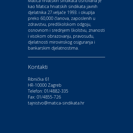
Matica hrvatskih sindikata osnovana je
Bistrica
kao Matica hrvatskih sindikata javnih
djelatnika 27.veljače 1993. i okuplja
preko 60,000 članova, zaposlenih u
Auto-moto i tehnika
zdravstvu, predškolskom odgoju,
CIAK Auto d.o.o.
osnovnom i srednjem školstvu, znanosti
i visokom obrazovanju, pravosuđu,
djelatnosti mirovinskog osiguranja i
Kultura i edukacija
bankarskim djelatnostima.
Kazalište Gavella
Kontakti
Moda i ljepota
Salon vjenčanica Ljubav
Ribnička 61
HR-10000 Zagreb
Telefon: 01/4882-335
Gastro
Hotel Bunčić Vrbovec
Fax: 01/4855-726
tajnistvo@matica-sindikata.hr
Povoljnosti
Poliklinika Terme Selce