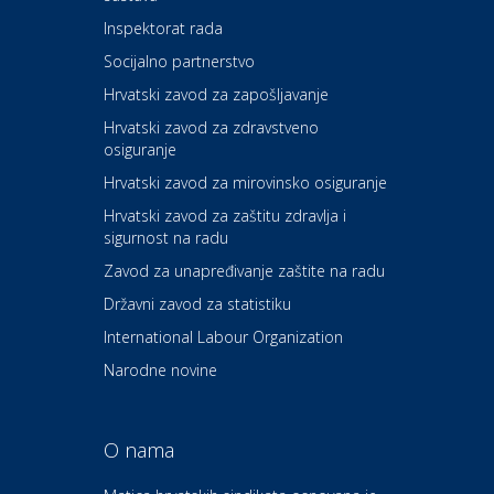
Inspektorat rada
Socijalno partnerstvo
Auto-moto i tehnika
Carwiz rent a car
Hrvatski zavod za zapošljavanje
Hrvatski zavod za zdravstveno
osiguranje
Zdravlje i osiguranje
UNIQA osiguranje
Hrvatski zavod za mirovinsko osiguranje
Hrvatski zavod za zaštitu zdravlja i
sigurnost na radu
Povoljnosti
Ordinacija dentalne medicine
Zavod za unapređivanje zaštite na radu
Dental Sudar
Državni zavod za statistiku
International Labour Organization
Dom i dizajn
Euro-vrt – kosilice, motorne
Narodne novine
pile, strojevi i vrtni alat
O nama
Odmor
Bluesun hotel Kaj Marija