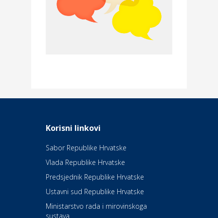
Povoljnosti
Merkur osiguranje
Dom i dizajn
Elektroinstalacijske usluge
Frankec
Odmor
Daruvarske toplice – ljekovita
Korisni linkovi
oaza na izvorima zdravlja
Sabor Republike Hrvatske
Vlada Republike Hrvatske
Kultura i edukacija
Kazalište Kerempuh
Predsjednik Republike Hrvatske
Ustavni sud Republike Hrvatske
Kultura i edukacija
Ministarstvo rada i mirovinskoga
Kazalište ZKM
sustava