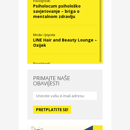
Povoljnosti
Psiholocum psihološko
savjetovanje – briga o
mentalnom zdravlju
Moda i ljepota
LINE Hair and Beauty Lounge –
Osijek
Povoljnosti
Nova Optika
PRIMAJTE NAŠE
OBAVIJESTI
Moda i ljepota
La Medusa SPA & beauty
studio – Osijek
Odmor
Hotel Vila Ružica Crikvenica