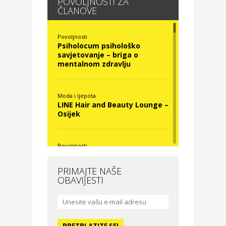
POVOLJNOSTI ZA
ČLANOVE
Povoljnosti
Psiholocum psihološko
savjetovanje – briga o
mentalnom zdravlju
Moda i ljepota
LINE Hair and Beauty Lounge –
Osijek
Povoljnosti
Nova Optika
PRIMAJTE NAŠE
OBAVIJESTI
Moda i ljepota
La Medusa SPA & beauty
studio – Osijek