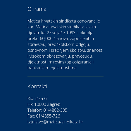
O nama
Odmor
Bluesun hotel Kaj Marija
Matica hrvatskih sindikata osnovana je
Bistrica
kao Matica hrvatskih sindikata javnih
djelatnika 27.veljače 1993. i okuplja
preko 60,000 članova, zaposlenih u
Auto-moto i tehnika
zdravstvu, predškolskom odgoju,
CIAK Auto d.o.o.
osnovnom i srednjem školstvu, znanosti
i visokom obrazovanju, pravosuđu,
djelatnosti mirovinskog osiguranja i
Kultura i edukacija
bankarskim djelatnostima.
Kazalište Gavella
Kontakti
Moda i ljepota
Salon vjenčanica Ljubav
Ribnička 61
HR-10000 Zagreb
Telefon: 01/4882-335
Gastro
Hotel Bunčić Vrbovec
Fax: 01/4855-726
tajnistvo@matica-sindikata.hr