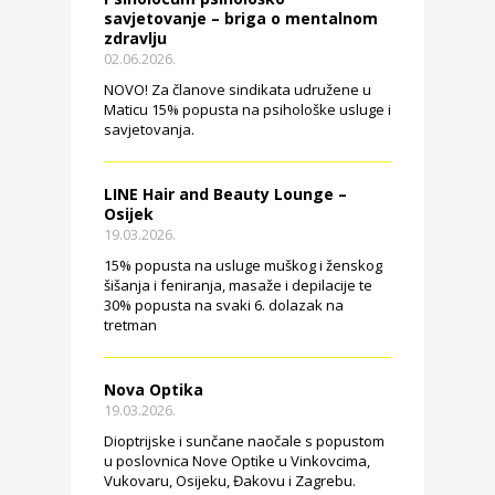
savjetovanje – briga o mentalnom
zdravlju
02.06.2026.
NOVO! Za članove sindikata udružene u
Maticu 15% popusta na psihološke usluge i
savjetovanja.
LINE Hair and Beauty Lounge –
Osijek
19.03.2026.
15% popusta na usluge muškog i ženskog
šišanja i feniranja, masaže i depilacije te
30% popusta na svaki 6. dolazak na
tretman
Nova Optika
19.03.2026.
Dioptrijske i sunčane naočale s popustom
u poslovnica Nove Optike u Vinkovcima,
Vukovaru, Osijeku, Đakovu i Zagrebu.