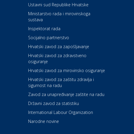
Ustavni sud Republike Hrvatske
Kultura i edukacija
Ministarstvo rada i mirovinskoga
Kazalište ZKM
sustava
Inspektorat rada
Socijalno partnerstvo
Auto-moto i tehnika
Carwiz rent a car
Hrvatski zavod za zapošljavanje
Hrvatski zavod za zdravstveno
osiguranje
Zdravlje i osiguranje
UNIQA osiguranje
Hrvatski zavod za mirovinsko osiguranje
Hrvatski zavod za zaštitu zdravlja i
sigurnost na radu
Povoljnosti
Ordinacija dentalne medicine
Zavod za unapređivanje zaštite na radu
Dental Sudar
Državni zavod za statistiku
International Labour Organization
Dom i dizajn
Euro-vrt – kosilice, motorne
Narodne novine
pile, strojevi i vrtni alat