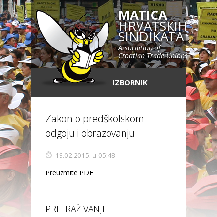
MATICA
HRVATSKIH
SINDIKATA
Association of
Croatian Trade Unions
IZBORNIK
Zakon o predškolskom
odgoju i obrazovanju
19.02.2015. u 05:48
Preuzmite PDF
PRETRAŽIVANJE