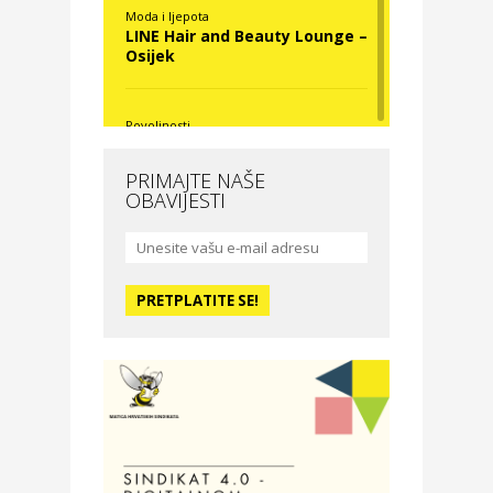
Moda i ljepota
LINE Hair and Beauty Lounge –
Osijek
Povoljnosti
Nova Optika
PRIMAJTE NAŠE
OBAVIJESTI
Moda i ljepota
La Medusa SPA & beauty
studio – Osijek
Odmor
Hotel Vila Ružica Crikvenica
Zdravlje i osiguranje
Certitudo osiguranja