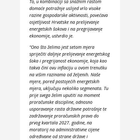
To, u kombinaciji sa snažnim rastom
domaće potražnje uslijed vrlo visoke
razine gospodarske aktivnosti, povećava
osjetljivost Hrvatske na prelijevanje
energetskih šokova i na pregrijavanje
ekonomije, ustvrdio je.
“Ono što želimo jest setom mjera
spriječiti daljnje prelijevanje energetskog
šoka i pregrijanost ekonomije, koja kao
takva čini ovu inflaciju u ovom trenutku
na višim razinama od željenih. Naše
mjere, pored postojećih energetskih
mjera, uključuju nekoliko segmenata. Tu
prije svega želim uputiti na moment
proračunske discipline, odnosno
usporavanje rasta državne potrošnje te
zadržavanje proračunskih prava do
prvog kvartala 2027. godine, na
moratorij na administrativne cijene
određivane od strane države i