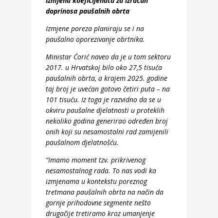
Izmjena koeficijenata za izračun
doprinosa paušalnih obrta
Izmjene poreza planiraju se i na
paušalno oporezivanje obrtnika.
Ministar Ćorić naveo da je u tom sektoru
2017. u Hrvatskoj bilo oko 27,5 tisuća
paušalnih obrta, a krajem 2025. godine
taj broj je uvećan gotovo četiri puta – na
101 tisuću. Iz toga je razvidno da se u
okviru paušalne djelatnosti u proteklih
nekoliko godina generirao određen broj
onih koji su nesamostalni rad zamijenili
paušalnom djelatnošću.
“Imamo moment tzv. prikrivenog
nesamostalnog rada. To nas vodi ka
izmjenama u kontekstu poreznog
tretmana paušalnih obrta na način da
gornje prihodovne segmente nešto
drugačije tretiramo kroz umanjenje