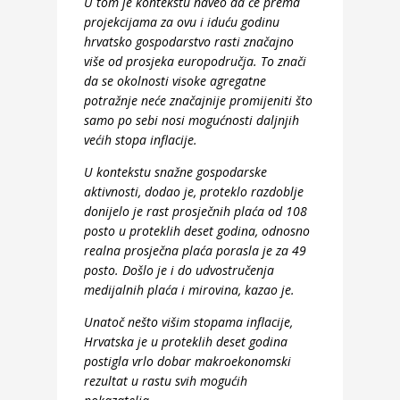
U tom je kontekstu naveo da će prema
projekcijama za ovu i iduću godinu
hrvatsko gospodarstvo rasti značajno
više od prosjeka europodručja. To znači
da se okolnosti visoke agregatne
potražnje neće značajnije promijeniti što
samo po sebi nosi mogućnosti daljnjih
većih stopa inflacije.
U kontekstu snažne gospodarske
aktivnosti, dodao je, proteklo razdoblje
donijelo je rast prosječnih plaća od 108
posto u proteklih deset godina, odnosno
realna prosječna plaća porasla je za 49
posto. Došlo je i do udvostručenja
medijalnih plaća i mirovina, kazao je.
Unatoč nešto višim stopama inflacije,
Hrvatska je u proteklih deset godina
postigla vrlo dobar makroekonomski
rezultat u rastu svih mogućih