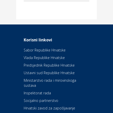
Dom i dizajn
Elektroinstalacijske usluge
Frankec
Odmor
Daruvarske toplice – ljekovita
Korisni linkovi
oaza na izvorima zdravlja
Sabor Republike Hrvatske
Vlada Republike Hrvatske
Kultura i edukacija
Kazalište Kerempuh
Predsjednik Republike Hrvatske
Ustavni sud Republike Hrvatske
Kultura i edukacija
Ministarstvo rada i mirovinskoga
Kazalište ZKM
sustava
Inspektorat rada
Socijalno partnerstvo
Auto-moto i tehnika
Carwiz rent a car
Hrvatski zavod za zapošljavanje