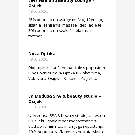
LINE Hair and Beauty Lounge –
Osijek
19.03.2026.
15% popusta na usluge muškog i ženskog
šišanja i feniranja, masaže i depilacije te
30% popusta na svaki 6. dolazak na
tretman
Nova Optika
19.03.2026.
Dioptrijske i sunčane naočale s popustom
u poslovnica Nove Optike u Vinkovcima,
Vukovaru, Osijeku, Đakovu i Zagrebu.
La Medusa SPA & beauty studio –
Osijek
13.03.2026.
La Medusa SPA & beauty studio, smješten
u Osijeku, spaja moderne tretmane s
tradicionalnim ritualima njege i opuštanja.
10 % popusta za članove sindikata Matice.