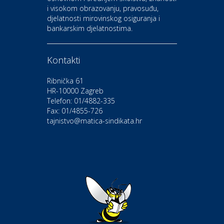
i visokom obrazovanju, pravosuđu,
djelatnosti mirovinskog osiguranja i
Kultura i edukacija
bankarskim djelatnostima.
Kazalište Gavella
Kontakti
Moda i ljepota
Salon vjenčanica Ljubav
Ribnička 61
HR-10000 Zagreb
Telefon: 01/4882-335
Gastro
Hotel Bunčić Vrbovec
Fax: 01/4855-726
tajnistvo@matica-sindikata.hr
Povoljnosti
Poliklinika Terme Selce
Odmor
Izletište i vinotočje VINIA
Povoljnosti