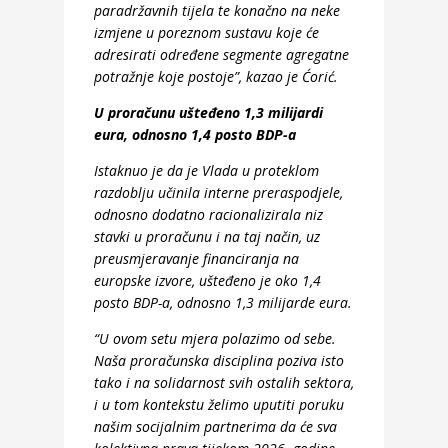
paradržavnih tijela te konačno na neke
izmjene u poreznom sustavu koje će
adresirati određene segmente agregatne
potražnje koje postoje”, kazao je Ćorić.
U proračunu ušteđeno 1,3 milijardi
eura, odnosno 1,4 posto BDP-a
Istaknuo je da je Vlada u proteklom
razdoblju učinila interne preraspodjele,
odnosno dodatno racionalizirala niz
stavki u proračunu i na taj način, uz
preusmjeravanje financiranja na
europske izvore, ušteđeno je oko 1,4
posto BDP-a, odnosno 1,3 milijarde eura.
“U ovom setu mjera polazimo od sebe.
Naša proračunska disciplina poziva isto
tako i na solidarnost svih ostalih sektora,
i u tom kontekstu želimo uputiti poruku
našim socijalnim partnerima da će sva