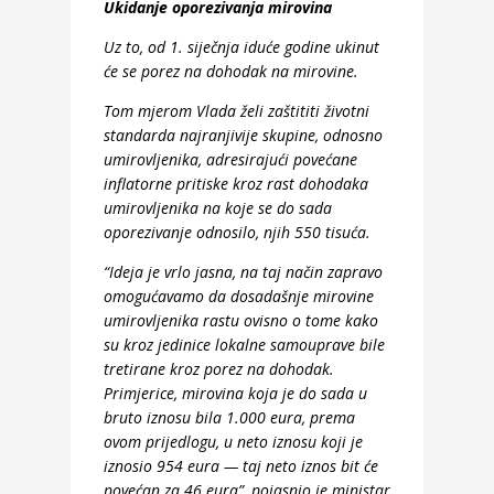
Ukidanje oporezivanja mirovina
Uz to, od 1. siječnja iduće godine ukinut
će se porez na dohodak na mirovine.
Tom mjerom Vlada želi zaštititi životni
standarda najranjivije skupine, odnosno
umirovljenika, adresirajući povećane
inflatorne pritiske kroz rast dohodaka
umirovljenika na koje se do sada
oporezivanje odnosilo, njih 550 tisuća.
“Ideja je vrlo jasna, na taj način zapravo
omogućavamo da dosadašnje mirovine
umirovljenika rastu ovisno o tome kako
su kroz jedinice lokalne samouprave bile
tretirane kroz porez na dohodak.
Primjerice, mirovina koja je do sada u
bruto iznosu bila 1.000 eura, prema
ovom prijedlogu, u neto iznosu koji je
iznosio 954 eura — taj neto iznos bit će
povećan za 46 eura”, pojasnio je ministar