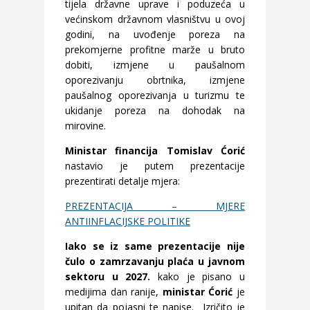
tijela državne uprave i poduzeća u
većinskom državnom vlasništvu u ovoj
godini, na uvođenje poreza na
prekomjerne profitne marže u bruto
dobiti, izmjene u paušalnom
oporezivanju obrtnika, izmjene
paušalnog oporezivanja u turizmu te
ukidanje poreza na dohodak na
mirovine.
Ministar financija Tomislav Ćorić
nastavio je putem prezentacije
prezentirati detalje mjera:
PREZENTACIJA – MJERE
ANTIINFLACIJSKE POLITIKE
Iako se iz same prezentacije nije
čulo o zamrzavanju plaća u javnom
sektoru u 2027.
kako je pisano u
medijima dan ranije,
ministar Ćorić
je
upitan da pojasni te napise. Izričito je