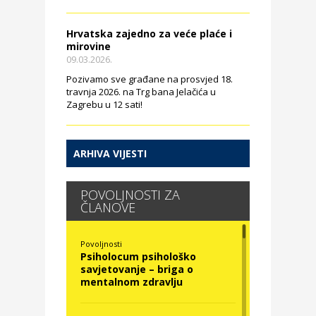
Hrvatska zajedno za veće plaće i
mirovine
09.03.2026.
Pozivamo sve građane na prosvjed 18.
travnja 2026. na Trg bana Jelačića u
Zagrebu u 12 sati!
ARHIVA VIJESTI
POVOLJNOSTI ZA
ČLANOVE
Povoljnosti
Psiholocum psihološko
savjetovanje – briga o
mentalnom zdravlju