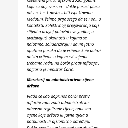
kolektivna prava tijekom 2026. godine
koja su dogovorena – dakle porast plaća
od 1 + 1 + 1 posto – biti ispoštovana.
Međutim, želimo prije svega da se i oni, u
kontekstu kolektivnog pregovaranja koje
slijedi u drugoj polovini ove godine, a
uvažavajući okolnosti u kojima se
nalazimo, solidariziraju i da im jasno
uputimo poruku da je vrijeme koje dolazi
doista vrijeme u kojem svi zajedno
trebamo raditi na borbi protiv inflacije”,
naglasio je ministar Ćorić.
Moratorij na administrativne cijene
države
Vlada će kao doprinos borbi protiv
inflacije zamrznuti administrativne
odnosno regulirane cijene, odnosno
cijene koje država ili javna tijela u
potpunosti ili djelomično određuju.
Dakle, uvodi se privremeni moratorij na