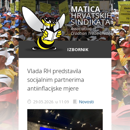
MATICA
HRVATSKIH
SINDIKATA
Association of
Croatian Trade Unions
IZBORNIK
Vlada RH predstavila
socijalnim partnerima
antiinflacijske mjere
29.05.2026. u 11:09
Novosti