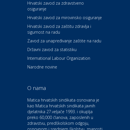
Hrvatski zavod za zdravstveno
osiguranje
Zdravlje i osiguranje
UNIQA osiguranje
Hrvatski zavod za mirovinsko osiguranje
Hrvatski zavod za zaštitu zdravlja i
sigurnost na radu
Povoljnosti
Ordinacija dentalne medicine
Zavod za unapređivanje zaštite na radu
Dental Sudar
Državni zavod za statistiku
International Labour Organization
Dom i dizajn
Euro-vrt – kosilice, motorne
Narodne novine
pile, strojevi i vrtni alat
O nama
Odmor
Bluesun hotel Kaj Marija
Matica hrvatskih sindikata osnovana je
Bistrica
kao Matica hrvatskih sindikata javnih
djelatnika 27.veljače 1993. i okuplja
preko 60,000 članova, zaposlenih u
Auto-moto i tehnika
zdravstvu, predškolskom odgoju,
CIAK Auto d.o.o.
osnovnom i srednjem školstvu, znanosti