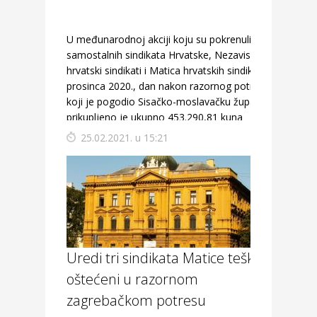
U međunarodnoj akciji koju su pokrenuli Savez
samostalnih sindikata Hrvatske, Nezavisni
hrvatski sindikati i Matica hrvatskih sindikata 30.
prosinca 2020., dan nakon razornog potresa
koji je pogodio Sisačko-moslavačku županiju,
prikupljeno je ukupno 453.290,81 kuna
namijenjenih za pomoć stradalima u potresu.
25.02.2021. u 15:21
Ovoj akciji odazvali su se brojni sindikati iz
Europe, s […]
Uredi tri sindikata Matice teško
oštećeni u razornom
zagrebačkom potresu