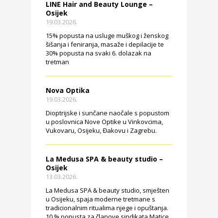
LINE Hair and Beauty Lounge –
Osijek
19.03.2026.
15% popusta na usluge muškog i ženskog
šišanja i feniranja, masaže i depilacije te
30% popusta na svaki 6. dolazak na
tretman
Nova Optika
19.03.2026.
Dioptrijske i sunčane naočale s popustom
u poslovnica Nove Optike u Vinkovcima,
Vukovaru, Osijeku, Đakovu i Zagrebu.
La Medusa SPA & beauty studio –
Osijek
13.03.2026.
La Medusa SPA & beauty studio, smješten
u Osijeku, spaja moderne tretmane s
tradicionalnim ritualima njege i opuštanja.
10 % popusta za članove sindikata Matice.