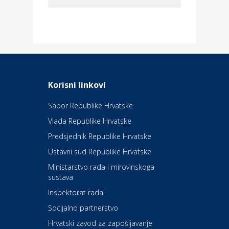
Dom i dizajn
Elektroinstalacijske usluge
Frankec
Odmor
Daruvarske toplice – ljekovita
Korisni linkovi
oaza na izvorima zdravlja
Sabor Republike Hrvatske
Vlada Republike Hrvatske
Kultura i edukacija
Kazalište Kerempuh
Predsjednik Republike Hrvatske
Ustavni sud Republike Hrvatske
Kultura i edukacija
Ministarstvo rada i mirovinskoga
Kazalište ZKM
sustava
Inspektorat rada
Socijalno partnerstvo
Auto-moto i tehnika
Carwiz rent a car
Hrvatski zavod za zapošljavanje