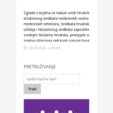
Zgrade u kojima se nalaze uredi Hrvatskog
strukovnog sindikata medicinskih sestra –
medicinskih tehničara, Sindikata hrvatskih
učitelja i Nezavisnog sindikata zaposlenih u
srednjim školama Hrvatske, pretrpjele su
znatna oštećenja radi kojih siguran boravak u
njima nije moguć.
28.03.2020. u 00:49
PRETRAŽIVANJE