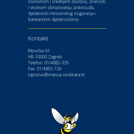
osnovnom i srednjem školstvu, znanosti
i visokom obrazovanju, pravosuđu,
djelatnosti mirovinskog osiguranja i
Kultura i edukacija
bankarskim djelatnostima.
Kazalište Gavella
Kontakti
Moda i ljepota
Salon vjenčanica Ljubav
Ribnička 61
HR-10000 Zagreb
Telefon: 01/4882-335
Gastro
Hotel Bunčić Vrbovec
Fax: 01/4855-726
tajnistvo@matica-sindikata.hr
Povoljnosti
Poliklinika Terme Selce
Odmor
Izletište i vinotočje VINIA