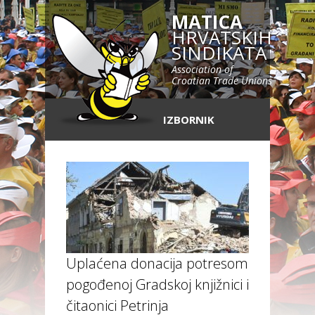
MATICA
HRVATSKIH
SINDIKATA
Association of
Croatian Trade Unions
IZBORNIK
Uplaćena donacija potresom
pogođenoj Gradskoj knjižnici i
čitaonici Petrinja