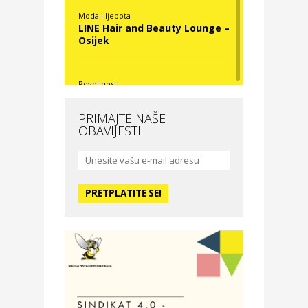
Moda i ljepota
LINE Hair and Beauty Lounge –
Osijek
Povoljnosti
Nova Optika
PRIMAJTE NAŠE
OBAVIJESTI
Moda i ljepota
La Medusa SPA & beauty
studio – Osijek
Odmor
Hotel Vila Ružica Crikvenica
Zdravlje i osiguranje
Certitudo osiguranja