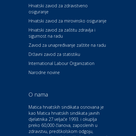
Hrvatski zavod za zdravstveno
osiguranje
Zdravlje i osiguranje
UNIQA osiguranje
Hrvatski zavod za mirovinsko osiguranje
Hrvatski zavod za zaštitu zdravlja i
sigurnost na radu
Povoljnosti
Ordinacija dentalne medicine
Zavod za unapređivanje zaštite na radu
Dental Sudar
Državni zavod za statistiku
International Labour Organization
Dom i dizajn
Euro-vrt – kosilice, motorne
Narodne novine
pile, strojevi i vrtni alat
O nama
Odmor
Bluesun hotel Kaj Marija
Matica hrvatskih sindikata osnovana je
Bistrica
kao Matica hrvatskih sindikata javnih
djelatnika 27.veljače 1993. i okuplja
preko 60,000 članova, zaposlenih u
Auto-moto i tehnika
zdravstvu, predškolskom odgoju,
CIAK Auto d.o.o.