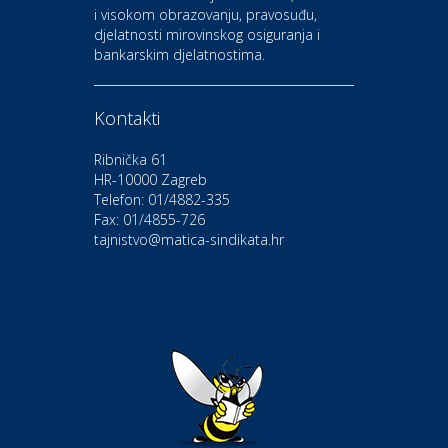
i visokom obrazovanju, pravosuđu,
djelatnosti mirovinskog osiguranja i
Kultura i edukacija
bankarskim djelatnostima.
Kazalište Gavella
Kontakti
Moda i ljepota
Salon vjenčanica Ljubav
Ribnička 61
HR-10000 Zagreb
Telefon: 01/4882-335
Gastro
Hotel Bunčić Vrbovec
Fax: 01/4855-726
tajnistvo@matica-sindikata.hr
Povoljnosti
Poliklinika Terme Selce
Odmor
Izletište i vinotočje VINIA
Povoljnosti