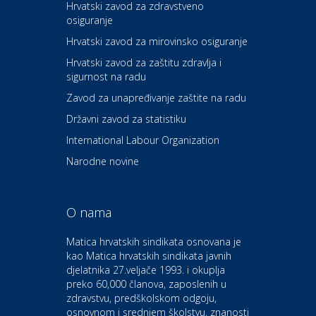
Hrvatski zavod za zdravstveno
osiguranje
Zdravlje i osiguranje
UNIQA osiguranje
Hrvatski zavod za mirovinsko osiguranje
Hrvatski zavod za zaštitu zdravlja i
sigurnost na radu
Povoljnosti
Ordinacija dentalne medicine
Zavod za unapređivanje zaštite na radu
Dental Sudar
Državni zavod za statistiku
International Labour Organization
Dom i dizajn
Euro-vrt – kosilice, motorne
Narodne novine
pile, strojevi i vrtni alat
O nama
Odmor
Bluesun hotel Kaj Marija
Matica hrvatskih sindikata osnovana je
Bistrica
kao Matica hrvatskih sindikata javnih
djelatnika 27.veljače 1993. i okuplja
preko 60,000 članova, zaposlenih u
Auto-moto i tehnika
zdravstvu, predškolskom odgoju,
CIAK Auto d.o.o.
osnovnom i srednjem školstvu, znanosti