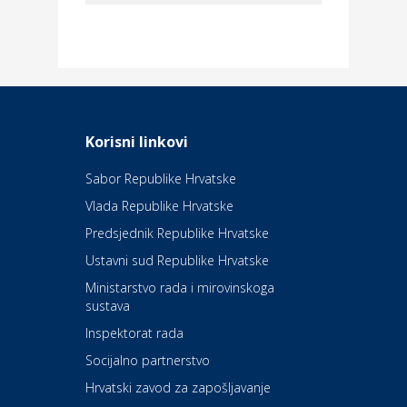
Dom i dizajn
Elektroinstalacijske usluge
Frankec
Odmor
Daruvarske toplice – ljekovita
Korisni linkovi
oaza na izvorima zdravlja
Sabor Republike Hrvatske
Vlada Republike Hrvatske
Kultura i edukacija
Kazalište Kerempuh
Predsjednik Republike Hrvatske
Ustavni sud Republike Hrvatske
Kultura i edukacija
Ministarstvo rada i mirovinskoga
Kazalište ZKM
sustava
Inspektorat rada
Socijalno partnerstvo
Auto-moto i tehnika
Carwiz rent a car
Hrvatski zavod za zapošljavanje