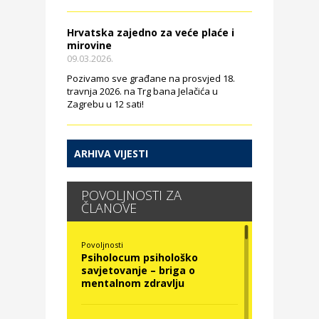
Hrvatska zajedno za veće plaće i
mirovine
09.03.2026.
Pozivamo sve građane na prosvjed 18.
travnja 2026. na Trg bana Jelačića u
Zagrebu u 12 sati!
ARHIVA VIJESTI
POVOLJNOSTI ZA
ČLANOVE
Povoljnosti
Psiholocum psihološko
savjetovanje – briga o
mentalnom zdravlju