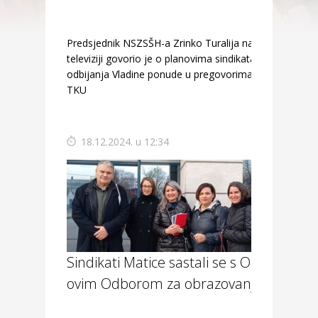
Predsjednik NSZSŠH-a Zrinko Turalija na N1
televiziji govorio je o planovima sindikata nakon
odbijanja Vladine ponude u pregovorima za
TKU
18.12.2024. u 12:34
Sindikati Matice sastali se s OECD-
ovim Odborom za obrazovanje