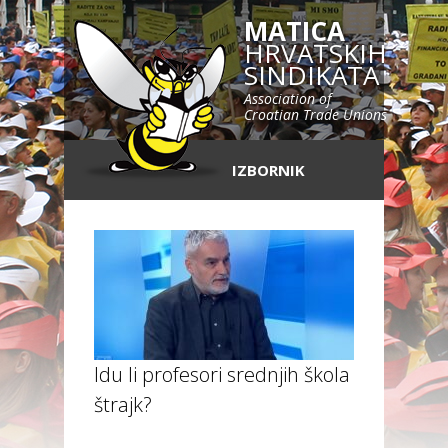
MATICA
HRVATSKIH
SINDIKATA
Association of
Croatian Trade Unions
IZBORNIK
Idu li profesori srednjih škola u
štrajk?