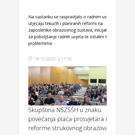
Na sastanku se raspravljalo o radnim uvjetima,
utjecaju tekućih i planiranih reformi na
zaposlenike obrazovnog sustava, inicijativama
za poboljšanje radnih uvjeta te ostalim ključnim
problemima
18.12.2023. u 11:32
Skupština NSZSŠH u znaku
povećanja plaća prosvjetara i
reforme strukovnog obrazovanja