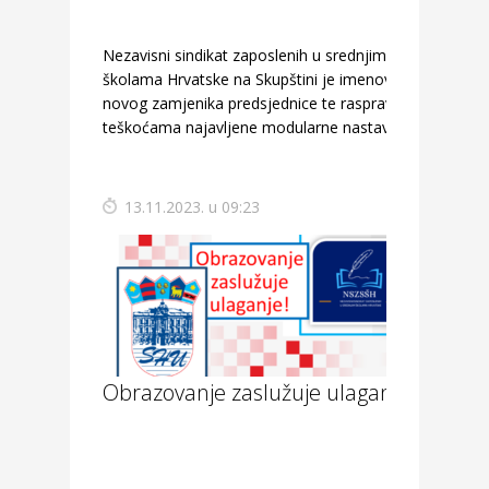
Nezavisni sindikat zaposlenih u srednjim
školama Hrvatske na Skupštini je imenovao
novog zamjenika predsjednice te raspravljao i o
teškoćama najavljene modularne nastave.
13.11.2023. u 09:23
Obrazovanje zaslužuje ulaganje!