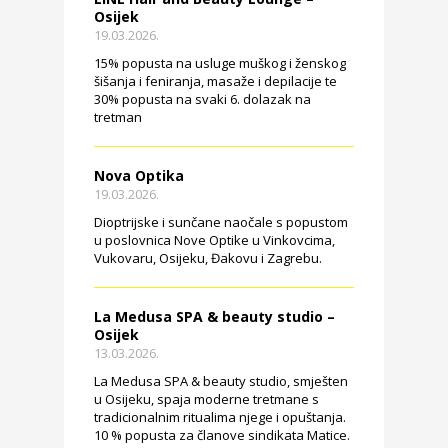
Osijek
19.03.2026.
15% popusta na usluge muškog i ženskog
šišanja i feniranja, masaže i depilacije te
30% popusta na svaki 6. dolazak na
tretman
Nova Optika
19.03.2026.
Dioptrijske i sunčane naočale s popustom
u poslovnica Nove Optike u Vinkovcima,
Vukovaru, Osijeku, Đakovu i Zagrebu.
La Medusa SPA & beauty studio –
Osijek
13.03.2026.
La Medusa SPA & beauty studio, smješten
u Osijeku, spaja moderne tretmane s
tradicionalnim ritualima njege i opuštanja.
10 % popusta za članove sindikata Matice.