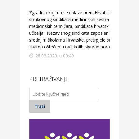
Zgrade u kojima se nalaze uredi Hrvatskog
strukovnog sindikata medicinskih sestra –
medicinskih tehničara, Sindikata hrvatskih
učitelja i Nezavisnog sindikata zaposlenih u
srednjim školama Hrvatske, pretrpjele su
znatna oštećenja radi kojih siguran boravak u
njima nije moguć.
28.03.2020. u 00:49
PRETRAŽIVANJE