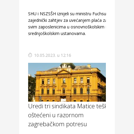
SHU i NSZSŠH iznijeli su ministru Fuchsu
zajednički zahtjev za uvećanjem plaća za 10%
svim zaposlenicima u osnovnoškolskim i
srednjoškolskim ustanovama.
10.05.2023. u 12:16
Uredi tri sindikata Matice teško
oštećeni u razornom
zagrebačkom potresu