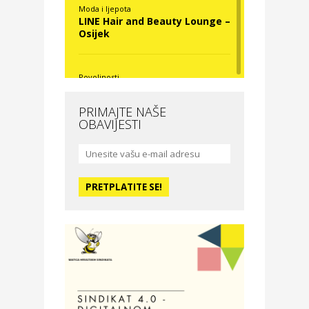
Moda i ljepota
LINE Hair and Beauty Lounge –
Osijek
Povoljnosti
Nova Optika
PRIMAJTE NAŠE
OBAVIJESTI
Moda i ljepota
La Medusa SPA & beauty
studio – Osijek
Odmor
Hotel Vila Ružica Crikvenica
Zdravlje i osiguranje
Certitudo osiguranja