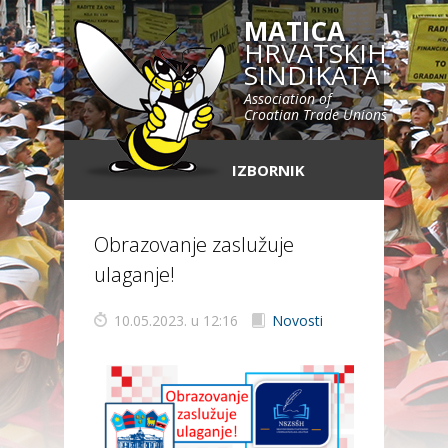
MATICA
HRVATSKIH
SINDIKATA
Association of
Croatian Trade Unions
IZBORNIK
Obrazovanje zaslužuje
ulaganje!
10.05.2023. u 12:16
Novosti