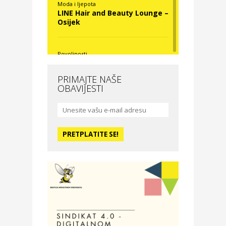
Moda i ljepota
LINE Hair and Beauty Lounge –
Osijek
Povoljnosti
Nova Optika
PRIMAJTE NAŠE
OBAVIJESTI
Moda i ljepota
La Medusa SPA & beauty
studio – Osijek
Odmor
Hotel Vila Ružica Crikvenica
Zdravlje i osiguranje
Certitudo osiguranja