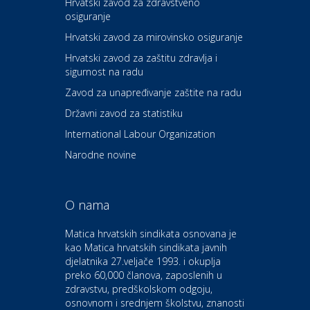
Hrvatski zavod za zdravstveno
osiguranje
Zdravlje i osiguranje
UNIQA osiguranje
Hrvatski zavod za mirovinsko osiguranje
Hrvatski zavod za zaštitu zdravlja i
sigurnost na radu
Povoljnosti
Ordinacija dentalne medicine
Zavod za unapređivanje zaštite na radu
Dental Sudar
Državni zavod za statistiku
International Labour Organization
Dom i dizajn
Euro-vrt – kosilice, motorne
Narodne novine
pile, strojevi i vrtni alat
O nama
Odmor
Bluesun hotel Kaj Marija
Matica hrvatskih sindikata osnovana je
Bistrica
kao Matica hrvatskih sindikata javnih
djelatnika 27.veljače 1993. i okuplja
preko 60,000 članova, zaposlenih u
Auto-moto i tehnika
zdravstvu, predškolskom odgoju,
CIAK Auto d.o.o.
osnovnom i srednjem školstvu, znanosti