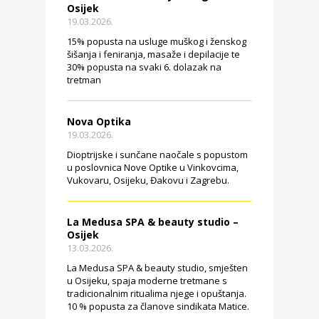
Osijek
19.03.2026.
15% popusta na usluge muškog i ženskog
šišanja i feniranja, masaže i depilacije te
30% popusta na svaki 6. dolazak na
tretman
Nova Optika
19.03.2026.
Dioptrijske i sunčane naočale s popustom
u poslovnica Nove Optike u Vinkovcima,
Vukovaru, Osijeku, Đakovu i Zagrebu.
La Medusa SPA & beauty studio –
Osijek
13.03.2026.
La Medusa SPA & beauty studio, smješten
u Osijeku, spaja moderne tretmane s
tradicionalnim ritualima njege i opuštanja.
10 % popusta za članove sindikata Matice.