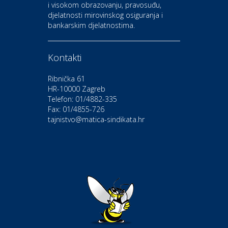
i visokom obrazovanju, pravosuđu,
djelatnosti mirovinskog osiguranja i
Kultura i edukacija
bankarskim djelatnostima.
Kazalište Gavella
Kontakti
Moda i ljepota
Salon vjenčanica Ljubav
Ribnička 61
HR-10000 Zagreb
Telefon: 01/4882-335
Gastro
Hotel Bunčić Vrbovec
Fax: 01/4855-726
tajnistvo@matica-sindikata.hr
Povoljnosti
Poliklinika Terme Selce
Odmor
Izletište i vinotočje VINIA
Povoljnosti