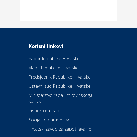
Dom i dizajn
Elektroinstalacijske usluge
Frankec
Odmor
Daruvarske toplice – ljekovita
Korisni linkovi
oaza na izvorima zdravlja
Sabor Republike Hrvatske
Vlada Republike Hrvatske
Kultura i edukacija
Kazalište Kerempuh
Predsjednik Republike Hrvatske
Ustavni sud Republike Hrvatske
Kultura i edukacija
Ministarstvo rada i mirovinskoga
Kazalište ZKM
sustava
Inspektorat rada
Socijalno partnerstvo
Auto-moto i tehnika
Carwiz rent a car
Hrvatski zavod za zapošljavanje