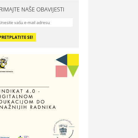
RIMAJTE NAŠE OBAVIJESTI
da i ljepota
a Medusa SPA & beauty studio –
sijek
dmor
otel Vila Ružica Crikvenica
ravlje i osiguranje
ertitudo osiguranja
dmor
illa Baranja – popust na smještaj
voljnosti
tika Adrialeće – online i fizičke
ptike