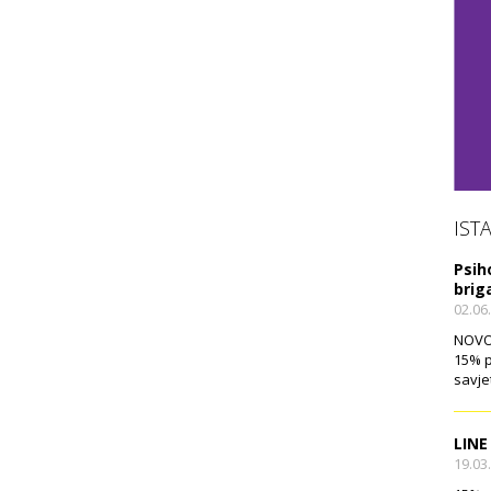
IST
Psih
brig
02.06
NOVO!
15% p
savje
LINE
19.03