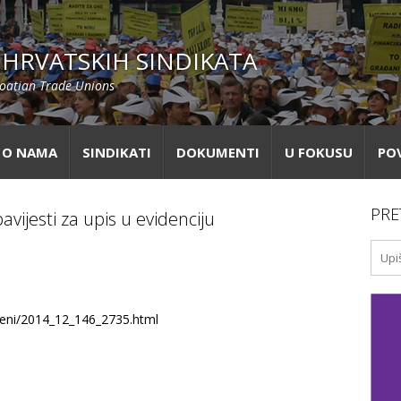
HRVATSKIH SINDIKATA
roatian Trade Unions
O NAMA
SINDIKATI
DOKUMENTI
U FOKUSU
PO
PRE
avijesti za upis u evidenciju
zbeni/2014_12_146_2735.html