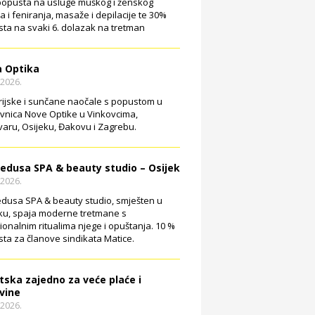
opusta na usluge muškog i ženskog
ja i feniranja, masaže i depilacije te 30%
ta na svaki 6. dolazak na tretman
 Optika
.2026.
rijske i sunčane naočale s popustom u
vnica Nove Optike u Vinkovcima,
aru, Osijeku, Đakovu i Zagrebu.
edusa SPA & beauty studio – Osijek
.2026.
dusa SPA & beauty studio, smješten u
ku, spaja moderne tretmane s
cionalnim ritualima njege i opuštanja. 10 %
ta za članove sindikata Matice.
tska zajedno za veće plaće i
vine
.2026.