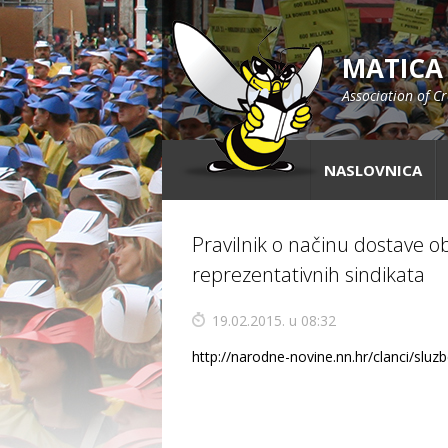
MATICA
Association of C
NASLOVNICA
Pravilnik o načinu dostave ob
reprezentativnih sindikata
19.02.2015. u 08:32
http://narodne-novine.nn.hr/clanci/slu