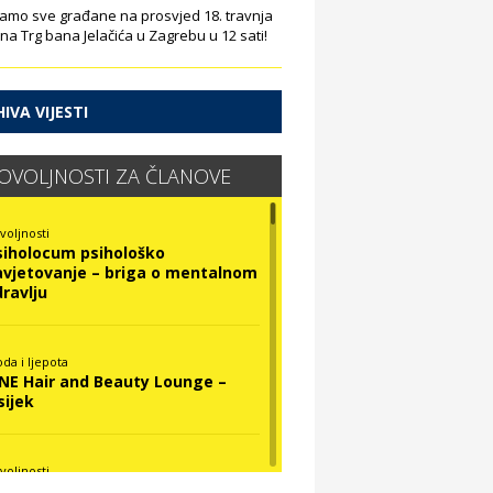
amo sve građane na prosvjed 18. travnja
 na Trg bana Jelačića u Zagrebu u 12 sati!
IVA VIJESTI
OVOLJNOSTI ZA ČLANOVE
voljnosti
siholocum psihološko
avjetovanje – briga o mentalnom
dravlju
da i ljepota
INE Hair and Beauty Lounge –
sijek
voljnosti
ova Optika