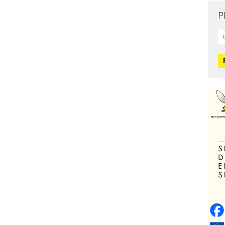
P
Mo
L
O
O
H
Zd
C
O
V
Po
Op
o