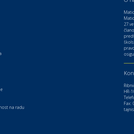
D
o
Matic
Matic
27.ve
Ku
K
člano
pred
škols
pravo
Ku
a
osigu
K
Kont
Au
C
Ribni
je
HR-1
Telef
Zd
e
U
Fax:
rnost na radu
tajni
Po
O
D