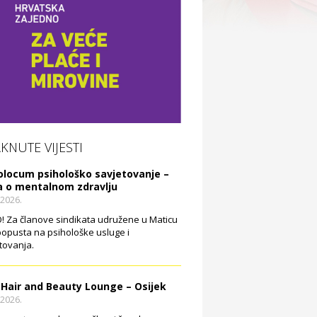
AKNUTE VIJESTI
olocum psihološko savjetovanje –
a o mentalnom zdravlju
.2026.
 Za članove sindikata udružene u Maticu
opusta na psihološke usluge i
tovanja.
 Hair and Beauty Lounge – Osijek
.2026.