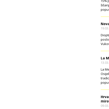
15% p
šišan
popus
Nova
19.03
Diopt
poslo
Vukov
La M
13.03
La Me
Osije
tradi
popus
Hrva
miro
09.03