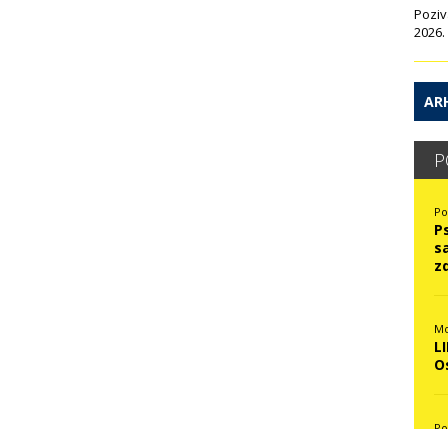
Poziv
2026.
ARH
P
Po
P
s
z
Mo
L
O
Po
N