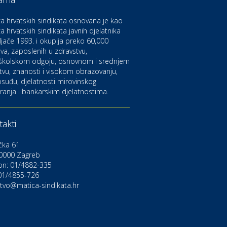
aruvarske toplice – ljekovita
aza na izvorima zdravlja
a hrvatskih sindikata osnovana je kao
a hrvatskih sindikata javnih djelatnika
ljače 1993. i okuplja preko 60,000
ltura i edukacija
azalište Kerempuh
va, zaposlenih u zdravstvu,
školskom odgoju, osnovnom i srednjem
tvu, znanosti i visokom obrazovanju,
suđu, djelatnosti mirovinskog
ltura i edukacija
ranja i bankarskim djelatnostima.
azalište ZKM
akti
to-moto i tehnika
arwiz rent a car
čka 61
0000 Zagreb
on: 01/4882-335
ravlje i osiguranje
NIQA osiguranje
 01/4855-726
stvo@matica-sindikata.hr
voljnosti
rdinacija dentalne medicine
ental Sudar