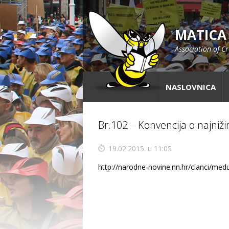
MATICA
Association of C
NASLOVNICA
Br.102 – Konvencija o najniž
19.02.2015. u 11:05
http://narodne-novine.nn.hr/clanci/me