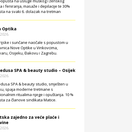
opusta na usluge muškog i ženskog
ja i feniranja, masaže i depilacije te 30%
ta na svaki 6. dolazak na tretman
 Optika
.2026.
rijske i sunčane naočale s popustom u
vnica Nove Optike u Vinkovcima,
aru, Osijeku, Đakovu i Zagrebu.
edusa SPA & beauty studio – Osijek
.2026.
dusa SPA & beauty studio, smješten u
ku, spaja moderne tretmane s
cionalnim ritualima njege i opuštanja. 10 %
ta za članove sindikata Matice.
tska zajedno za veće plaće i
vine
.2026.