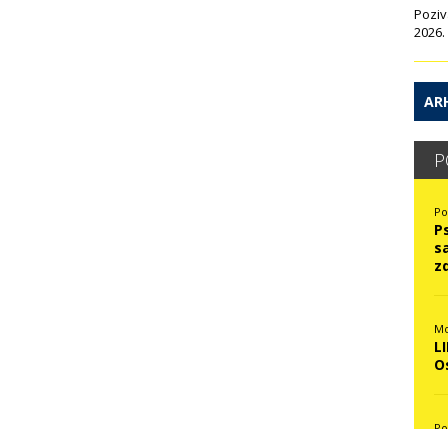
Poziv
2026.
ARH
P
Po
P
s
z
Mo
L
O
Po
N