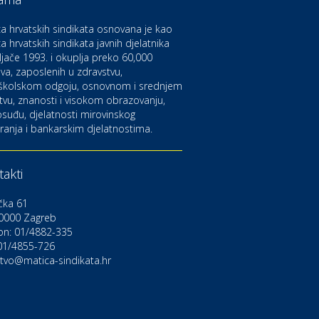
aruvarske toplice – ljekovita
aza na izvorima zdravlja
a hrvatskih sindikata osnovana je kao
a hrvatskih sindikata javnih djelatnika
ljače 1993. i okuplja preko 60,000
ltura i edukacija
azalište Kerempuh
va, zaposlenih u zdravstvu,
školskom odgoju, osnovnom i srednjem
tvu, znanosti i visokom obrazovanju,
suđu, djelatnosti mirovinskog
ltura i edukacija
ranja i bankarskim djelatnostima.
azalište ZKM
akti
to-moto i tehnika
arwiz rent a car
čka 61
0000 Zagreb
on: 01/4882-335
ravlje i osiguranje
NIQA osiguranje
 01/4855-726
stvo@matica-sindikata.hr
voljnosti
rdinacija dentalne medicine
ental Sudar