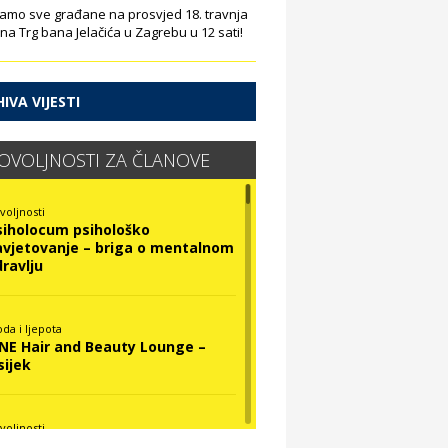
amo sve građane na prosvjed 18. travnja
 na Trg bana Jelačića u Zagrebu u 12 sati!
IVA VIJESTI
OVOLJNOSTI ZA ČLANOVE
voljnosti
siholocum psihološko
avjetovanje – briga o mentalnom
dravlju
da i ljepota
INE Hair and Beauty Lounge –
sijek
voljnosti
ova Optika