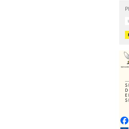
P
Mo
L
O
O
H
Zd
C
O
V
Po
Op
o