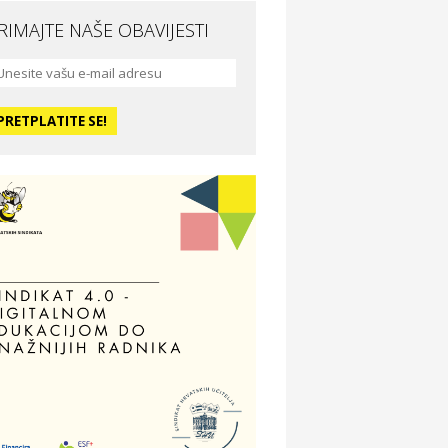
RIMAJTE NAŠE OBAVIJESTI
da i ljepota
a Medusa SPA & beauty studio –
sijek
dmor
otel Vila Ružica Crikvenica
ravlje i osiguranje
ertitudo osiguranja
dmor
illa Baranja – popust na smještaj
voljnosti
tika Adrialeće – online i fizičke
ptike