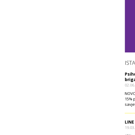
IST
Psih
brig
02.06
NOVO!
15% p
savje
LINE
19.03