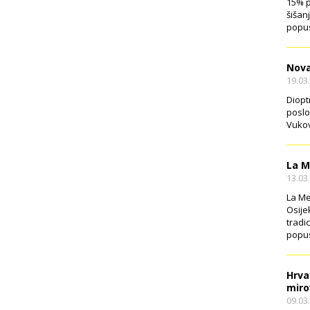
15% p
šišan
popus
Nova
19.03
Diopt
poslo
Vukov
La M
13.03
La Me
Osije
tradi
popus
Hrva
miro
09.03