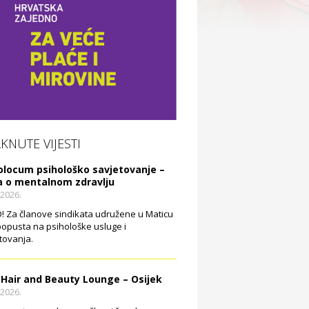
AKNUTE VIJESTI
olocum psihološko savjetovanje –
a o mentalnom zdravlju
.2026.
 Za članove sindikata udružene u Maticu
opusta na psihološke usluge i
tovanja.
 Hair and Beauty Lounge – Osijek
.2026.