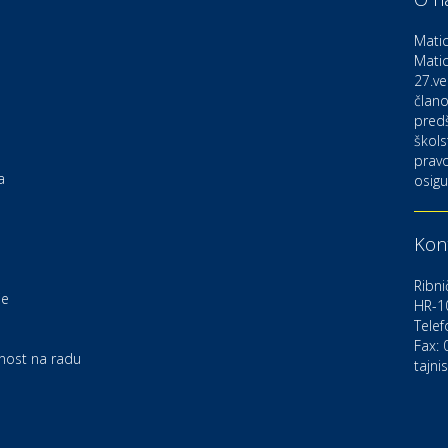
D
o
Matic
Matic
27.ve
Ku
K
člano
pred
škols
pravo
Ku
a
osigu
K
Kont
Au
C
Ribni
je
HR-1
Telef
Zd
e
U
Fax:
rnost na radu
tajni
Po
O
D