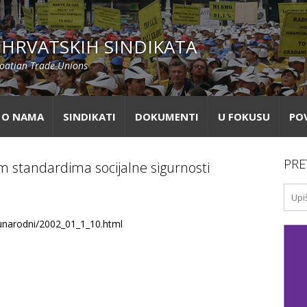
HRVATSKIH SINDIKATA
roatian Trade Unions
O NAMA
SINDIKATI
DOKUMENTI
U FOKUSU
PO
PRE
im standardima socijalne sigurnosti
dunarodni/2002_01_1_10.html