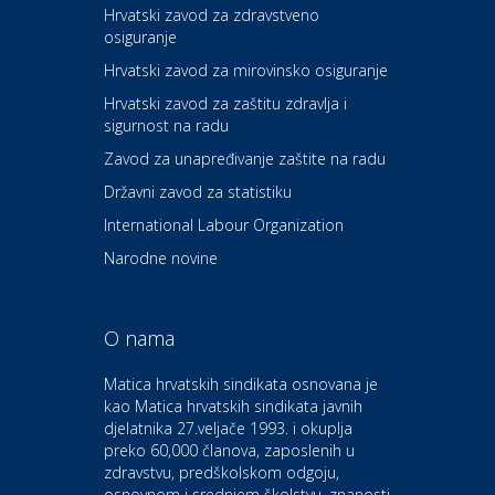
Hrvatski zavod za zdravstveno
osiguranje
Zdravlje i osiguranje
UNIQA osiguranje
Hrvatski zavod za mirovinsko osiguranje
Hrvatski zavod za zaštitu zdravlja i
sigurnost na radu
Povoljnosti
Ordinacija dentalne medicine
Zavod za unapređivanje zaštite na radu
Dental Sudar
Državni zavod za statistiku
International Labour Organization
Dom i dizajn
Euro-vrt – kosilice, motorne
Narodne novine
pile, strojevi i vrtni alat
O nama
Odmor
Bluesun hotel Kaj Marija
Matica hrvatskih sindikata osnovana je
Bistrica
kao Matica hrvatskih sindikata javnih
djelatnika 27.veljače 1993. i okuplja
preko 60,000 članova, zaposlenih u
Auto-moto i tehnika
zdravstvu, predškolskom odgoju,
CIAK Auto d.o.o.
osnovnom i srednjem školstvu, znanosti