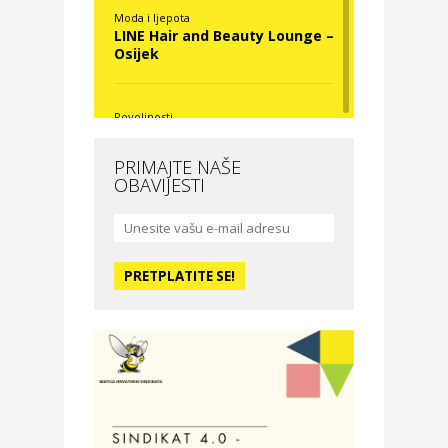
Moda i ljepota
LINE Hair and Beauty Lounge –
Osijek
Povoljnosti
Nova Optika
PRIMAJTE NAŠE
OBAVIJESTI
Moda i ljepota
La Medusa SPA & beauty
studio – Osijek
Odmor
Hotel Vila Ružica Crikvenica
Zdravlje i osiguranje
Certitudo osiguranja