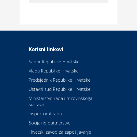
Dom i dizajn
Elektroinstalacijske usluge
Frankec
Odmor
Daruvarske toplice – ljekovita
Korisni linkovi
oaza na izvorima zdravlja
Sabor Republike Hrvatske
Vlada Republike Hrvatske
Kultura i edukacija
Kazalište Kerempuh
Predsjednik Republike Hrvatske
Ustavni sud Republike Hrvatske
Kultura i edukacija
Ministarstvo rada i mirovinskoga
Kazalište ZKM
sustava
Inspektorat rada
Socijalno partnerstvo
Auto-moto i tehnika
Carwiz rent a car
Hrvatski zavod za zapošljavanje