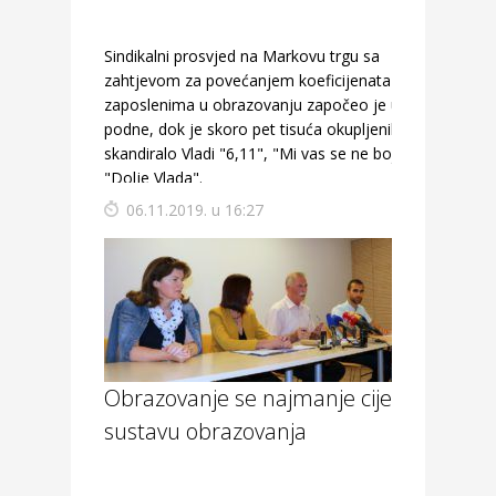
Sindikalni prosvjed na Markovu trgu sa
zahtjevom za povećanjem koeficijenata
zaposlenima u obrazovanju započeo je u
podne, dok je skoro pet tisuća okupljenih
skandiralo Vladi "6,11", "Mi vas se ne bojimo" i
"Dolje Vlada".
06.11.2019. u 16:27
Obrazovanje se najmanje cijeni u
sustavu obrazovanja