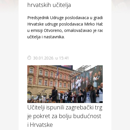
hrvatskih učitelja
Predsjednik Udruge poslodavaca u graditeljstvu
Hrvatske udruge poslodavaca Mirko Habijanec,
u emisiji Otvoreno, omalovažavao je rad
učitelja i nastavnika.
30.01.2026. u 15:41
Učitelji ispunili zagrebački trg: Ovo
je pokret za bolju budućnost djece
i Hrvatske