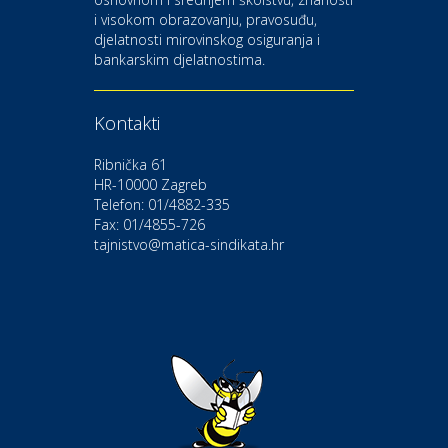
i visokom obrazovanju, pravosuđu,
djelatnosti mirovinskog osiguranja i
Kultura i edukacija
bankarskim djelatnostima.
Kazalište Gavella
Kontakti
Moda i ljepota
Salon vjenčanica Ljubav
Ribnička 61
HR-10000 Zagreb
Telefon: 01/4882-335
Gastro
Hotel Bunčić Vrbovec
Fax: 01/4855-726
tajnistvo@matica-sindikata.hr
Povoljnosti
Poliklinika Terme Selce
Odmor
Izletište i vinotočje VINIA