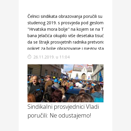
Čelnici sindikata obrazovanja poručili su 25.
studenog 2019. s prosvjeda pod geslom
"Hrvatska mora bolje" na kojem se na Trgu
bana Jelačića okupilo više desetaka tisuća ljudi,
da se štrajk prosvjetnih radnika pretvorio u
pokret za bolje obrazovanje i njegov status.
26.11.2019. u 11:04
Sindikalni prosvjednici Vladi
poručili: Ne odustajemo!