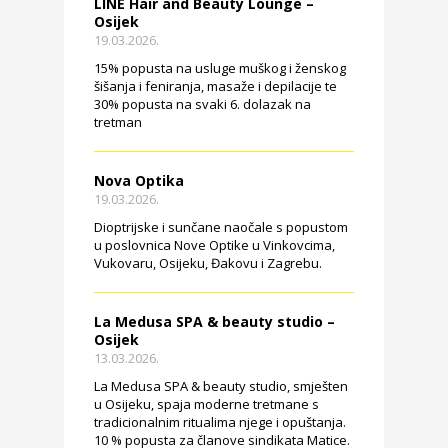
LINE Hair and Beauty Lounge –
Osijek
19.03.2026.
15% popusta na usluge muškog i ženskog
šišanja i feniranja, masaže i depilacije te
30% popusta na svaki 6. dolazak na
tretman
Nova Optika
19.03.2026.
Dioptrijske i sunčane naočale s popustom
u poslovnica Nove Optike u Vinkovcima,
Vukovaru, Osijeku, Đakovu i Zagrebu.
La Medusa SPA & beauty studio –
Osijek
13.03.2026.
La Medusa SPA & beauty studio, smješten
u Osijeku, spaja moderne tretmane s
tradicionalnim ritualima njege i opuštanja.
10 % popusta za članove sindikata Matice.