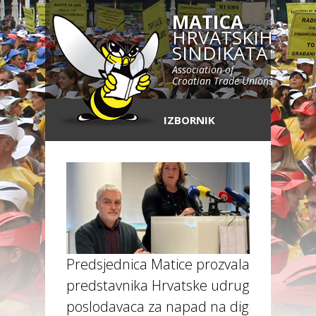
MATICA
HRVATSKIH
SINDIKATA
Association of
Croatian Trade Unions
IZBORNIK
Predsjednica Matice prozvala
predstavnika Hrvatske udruge
poslodavaca za napad na dignitet