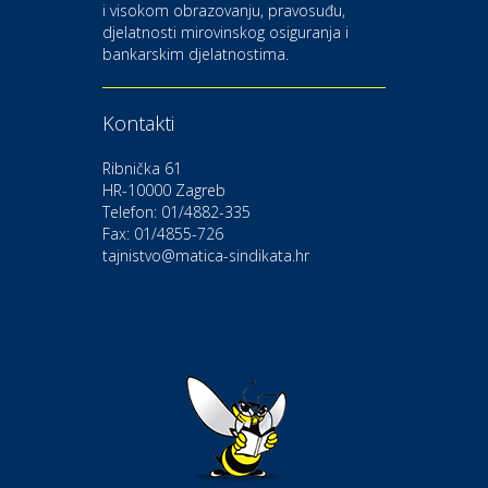
i visokom obrazovanju, pravosuđu,
djelatnosti mirovinskog osiguranja i
Kultura i edukacija
bankarskim djelatnostima.
Kazalište Gavella
Kontakti
Moda i ljepota
Salon vjenčanica Ljubav
Ribnička 61
HR-10000 Zagreb
Telefon: 01/4882-335
Gastro
Hotel Bunčić Vrbovec
Fax: 01/4855-726
tajnistvo@matica-sindikata.hr
Povoljnosti
Poliklinika Terme Selce
Odmor
Izletište i vinotočje VINIA
Povoljnosti