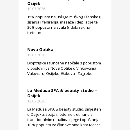
Osijek
19.03.2026.
15% popusta na usluge muškog i ženskog
šišanja i feniranja, masaže i depilacije te
30% popusta na svaki 6. dolazak na
tretman
Nova Optika
19.03.2026.
Dioptrijske i sunčane naočale s popustom
u poslovnica Nove Optike u Vinkovcima,
Vukovaru, Osijeku, Đakovu i Zagrebu.
La Medusa SPA & beauty studio –
Osijek
13.03.2026.
La Medusa SPA & beauty studio, smješten
u Osijeku, spaja moderne tretmane s
tradicionalnim ritualima njege i opuštanja.
10 % popusta za članove sindikata Matice.