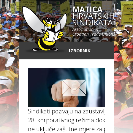
MATICA
HRVATSKIH
SINDIKATA
Association of
Croatian Trade Unions
IZBORNIK
Sindikati pozivaju na zaustavljanje
28. korporativnog režima dok se
ne uključe zaštitne mjere za prava