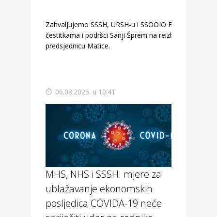
Zahvaljujemo SSSH, URSH-u i SSOOIO FBiH na
čestitkama i podršci Sanji Šprem na reizboru za
predsjednicu Matice.
06.08.2025. u 10:41
MHS, NHS i SSSH: mjere za
ublažavanje ekonomskih
posljedica COVIDA-19 neće