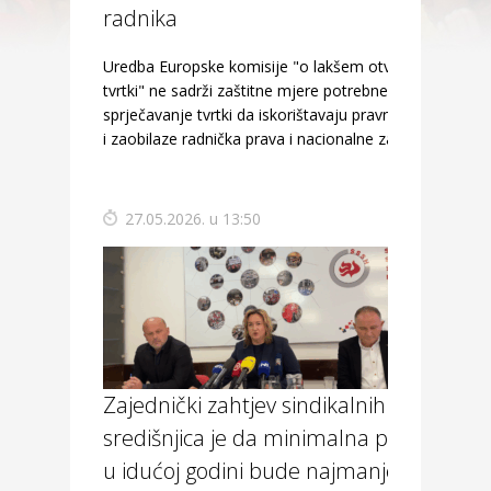
radnika
Uredba Europske komisije "o lakšem otvaranju
tvrtki" ne sadrži zaštitne mjere potrebne za
sprječavanje tvrtki da iskorištavaju pravne rupe
i zaobilaze radnička prava i nacionalne zakone.
27.05.2026. u 13:50
Zajednički zahtjev sindikalnih
središnjica je da minimalna plaća
u idućoj godini bude najmanje