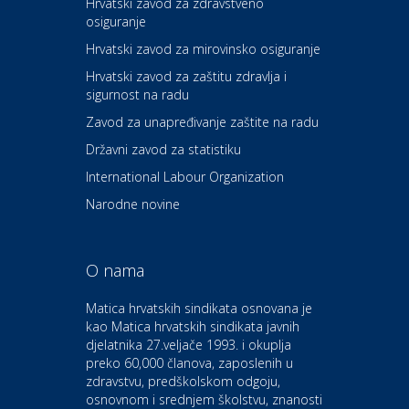
Hrvatski zavod za zdravstveno
osiguranje
Zdravlje i osiguranje
UNIQA osiguranje
Hrvatski zavod za mirovinsko osiguranje
Hrvatski zavod za zaštitu zdravlja i
sigurnost na radu
Povoljnosti
Ordinacija dentalne medicine
Zavod za unapređivanje zaštite na radu
Dental Sudar
Državni zavod za statistiku
International Labour Organization
Dom i dizajn
Euro-vrt – kosilice, motorne
Narodne novine
pile, strojevi i vrtni alat
O nama
Odmor
Bluesun hotel Kaj Marija
Matica hrvatskih sindikata osnovana je
Bistrica
kao Matica hrvatskih sindikata javnih
djelatnika 27.veljače 1993. i okuplja
preko 60,000 članova, zaposlenih u
Auto-moto i tehnika
zdravstvu, predškolskom odgoju,
CIAK Auto d.o.o.
osnovnom i srednjem školstvu, znanosti