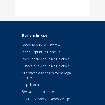
Dom i dizajn
Elektroinstalacijske usluge
Frankec
Odmor
Daruvarske toplice – ljekovita
Korisni linkovi
oaza na izvorima zdravlja
Sabor Republike Hrvatske
Vlada Republike Hrvatske
Kultura i edukacija
Kazalište Kerempuh
Predsjednik Republike Hrvatske
Ustavni sud Republike Hrvatske
Kultura i edukacija
Ministarstvo rada i mirovinskoga
Kazalište ZKM
sustava
Inspektorat rada
Socijalno partnerstvo
Auto-moto i tehnika
Carwiz rent a car
Hrvatski zavod za zapošljavanje