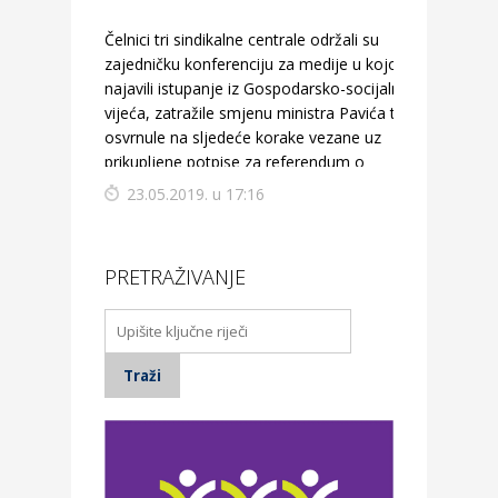
Čelnici tri sindikalne centrale održali su
zajedničku konferenciju za medije u kojoj su
najavili istupanje iz Gospodarsko-socijalnog
vijeća, zatražile smjenu ministra Pavića te se
osvrnule na sljedeće korake vezane uz
prikupljene potpise za referendum o
mirovinskoj reformi.
23.05.2019. u 17:16
PRETRAŽIVANJE