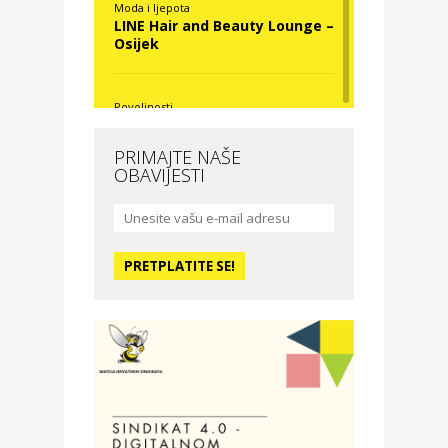
Moda i ljepota
LINE Hair and Beauty Lounge –
Osijek
Povoljnosti
Nova Optika
PRIMAJTE NAŠE
OBAVIJESTI
Moda i ljepota
La Medusa SPA & beauty
studio – Osijek
Odmor
Hotel Vila Ružica Crikvenica
Zdravlje i osiguranje
Certitudo osiguranja