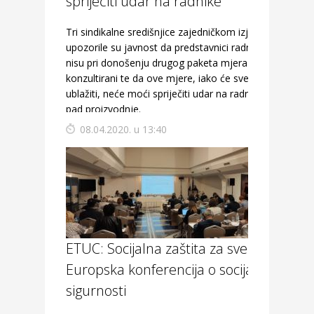
spriječiti udar na radnike
Tri sindikalne središnjice zajedničkom izjavom
upozorile su javnost da predstavnici radnika
nisu pri donošenju drugog paketa mjera uopće
konzultirani te da ove mjere, iako će sve to
ublažiti, neće moći spriječiti udar na radnike niti
pad proizvodnje.
08.04.2020. u 13:40
ETUC: Socijalna zaštita za sve –
Europska konferencija o socijalnoj
sigurnosti