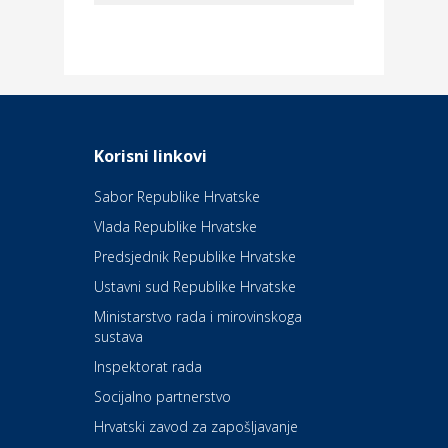
Dom i dizajn
Elektroinstalacijske usluge
Frankec
Odmor
Daruvarske toplice – ljekovita
Korisni linkovi
oaza na izvorima zdravlja
Sabor Republike Hrvatske
Vlada Republike Hrvatske
Kultura i edukacija
Kazalište Kerempuh
Predsjednik Republike Hrvatske
Ustavni sud Republike Hrvatske
Kultura i edukacija
Ministarstvo rada i mirovinskoga
Kazalište ZKM
sustava
Inspektorat rada
Socijalno partnerstvo
Auto-moto i tehnika
Carwiz rent a car
Hrvatski zavod za zapošljavanje