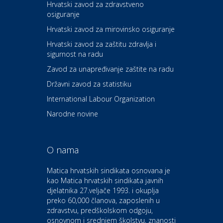
Hrvatski zavod za zdravstveno
osiguranje
Zdravlje i osiguranje
UNIQA osiguranje
Hrvatski zavod za mirovinsko osiguranje
Hrvatski zavod za zaštitu zdravlja i
sigurnost na radu
Povoljnosti
Ordinacija dentalne medicine
Zavod za unapređivanje zaštite na radu
Dental Sudar
Državni zavod za statistiku
International Labour Organization
Dom i dizajn
Euro-vrt – kosilice, motorne
Narodne novine
pile, strojevi i vrtni alat
O nama
Odmor
Bluesun hotel Kaj Marija
Matica hrvatskih sindikata osnovana je
Bistrica
kao Matica hrvatskih sindikata javnih
djelatnika 27.veljače 1993. i okuplja
preko 60,000 članova, zaposlenih u
Auto-moto i tehnika
zdravstvu, predškolskom odgoju,
CIAK Auto d.o.o.
osnovnom i srednjem školstvu, znanosti