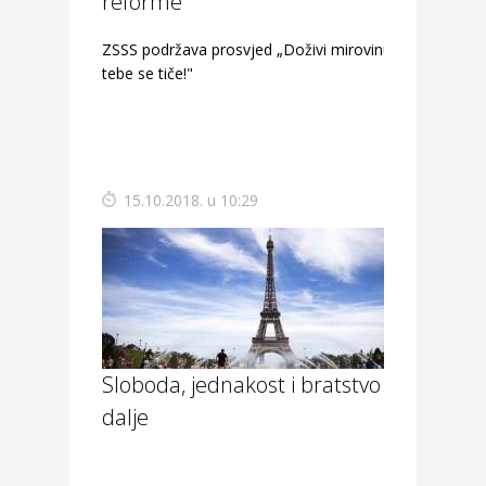
reforme
ZSSS podržava prosvjed „Doživi mirovinu! I
tebe se tiče!"
15.10.2018. u 10:29
Sloboda, jednakost i bratstvo žive i
dalje