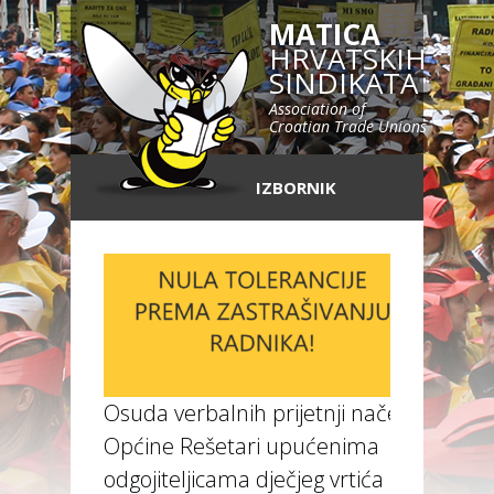
MATICA
HRVATSKIH
SINDIKATA
Association of
Croatian Trade Unions
IZBORNIK
Osuda verbalnih prijetnji načelnika
Općine Rešetari upućenima
odgojiteljicama dječjeg vrtića