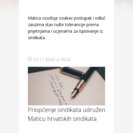
Matica osuđuje ovakav postupak i odlučno
zauzima stav nulte tolerancije prema
prijetnjama i ucjenama za ispisivanje iz
sindikata.
07.11.2025. u 16:22
Priopćenje sindikata udruženih u
Maticu hrvatskih sindikata