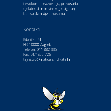
i visokom obrazovanju, pravosuđu,
djelatnosti mirovinskog osiguranja i
Kultura i edukacija
bankarskim djelatnostima.
Kazalište Gavella
Kontakti
Moda i ljepota
Salon vjenčanica Ljubav
Ribnička 61
HR-10000 Zagreb
Telefon: 01/4882-335
Gastro
Hotel Bunčić Vrbovec
Fax: 01/4855-726
tajnistvo@matica-sindikata.hr
Povoljnosti
Poliklinika Terme Selce
Odmor
Izletište i vinotočje VINIA
Povoljnosti