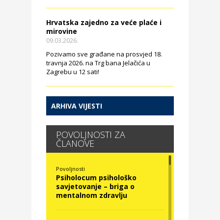
Hrvatska zajedno za veće plaće i
mirovine
09.03.2026.
Pozivamo sve građane na prosvjed 18.
travnja 2026. na Trg bana Jelačića u
Zagrebu u 12 sati!
ARHIVA VIJESTI
POVOLJNOSTI ZA
ČLANOVE
Povoljnosti
Psiholocum psihološko
savjetovanje – briga o
mentalnom zdravlju