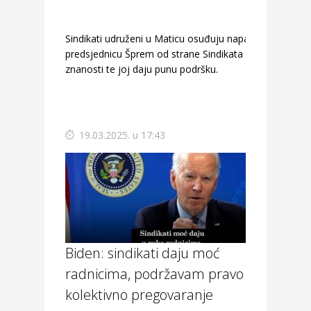
Sindikati udruženi u Maticu osuđuju napade na
predsjednicu Šprem od strane Sindikata
znanosti te joj daju punu podršku.
19.03.2025. u 17:43
Biden: sindikati daju moć
radnicima, podržavam pravo na
kolektivno pregovaranje