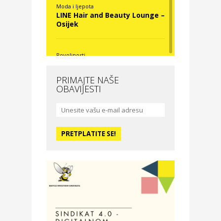
Moda i ljepota
LINE Hair and Beauty Lounge –
Osijek
Povoljnosti
Nova Optika
PRIMAJTE NAŠE
OBAVIJESTI
Moda i ljepota
La Medusa SPA & beauty
studio – Osijek
Odmor
Hotel Vila Ružica Crikvenica
Zdravlje i osiguranje
Certitudo osiguranja