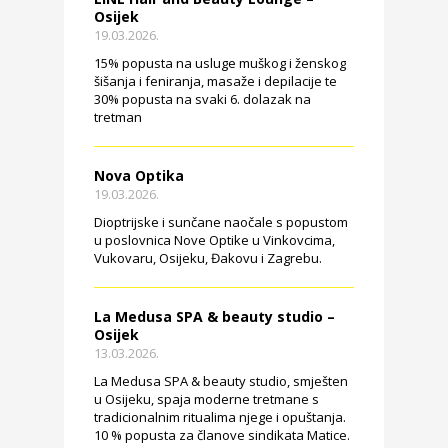
Osijek
19.03.2026.
15% popusta na usluge muškog i ženskog
šišanja i feniranja, masaže i depilacije te
30% popusta na svaki 6. dolazak na
tretman
Nova Optika
19.03.2026.
Dioptrijske i sunčane naočale s popustom
u poslovnica Nove Optike u Vinkovcima,
Vukovaru, Osijeku, Đakovu i Zagrebu.
La Medusa SPA & beauty studio –
Osijek
13.03.2026.
La Medusa SPA & beauty studio, smješten
u Osijeku, spaja moderne tretmane s
tradicionalnim ritualima njege i opuštanja.
10 % popusta za članove sindikata Matice.