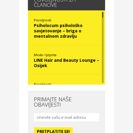
ČLANOVE
Povoljnosti
Psiholocum psihološko
savjetovanje – briga o
mentalnom zdravlju
Moda i ljepota
LINE Hair and Beauty Lounge –
Osijek
Povoljnosti
Nova Optika
PRIMAJTE NAŠE
OBAVIJESTI
Moda i ljepota
La Medusa SPA & beauty
studio – Osijek