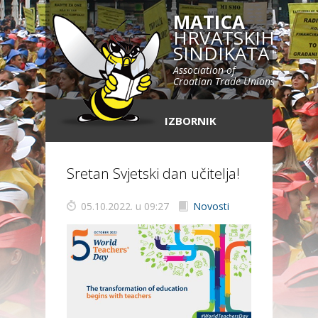
MATICA
HRVATSKIH
SINDIKATA
Association of
Croatian Trade Unions
IZBORNIK
Sretan Svjetski dan učitelja!
05.10.2022. u 09:27
Novosti