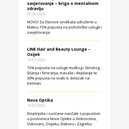
savjetovanje – briga o mentalnom
zdravlju
02.06.2026.
NOVO! Za članove sindikata udružene u
Maticu 15% popusta na psihološke usluge i
savjetovanja.
LINE Hair and Beauty Lounge –
Osijek
19.03.2026.
15% popusta na usluge muškog i ženskog
šišanja i feniranja, masaže i depilacije te
30% popusta na svaki 6. dolazak na
tretman
Nova Optika
19.03.2026.
Dioptrijske i sunčane naočale s popustom
u poslovnica Nove Optike u Vinkovcima,
Vukovaru, Osijeku, Đakovu i Zagrebu.