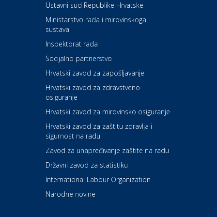
Ustavni sud Republike Hrvatske
Kultura i edukacija
Ministarstvo rada i mirovinskoga
Kazalište ZKM
sustava
Inspektorat rada
Socijalno partnerstvo
Auto-moto i tehnika
Carwiz rent a car
Hrvatski zavod za zapošljavanje
Hrvatski zavod za zdravstveno
osiguranje
Zdravlje i osiguranje
UNIQA osiguranje
Hrvatski zavod za mirovinsko osiguranje
Hrvatski zavod za zaštitu zdravlja i
sigurnost na radu
Povoljnosti
Ordinacija dentalne medicine
Zavod za unapređivanje zaštite na radu
Dental Sudar
Državni zavod za statistiku
International Labour Organization
Dom i dizajn
Euro-vrt – kosilice, motorne
Narodne novine
pile, strojevi i vrtni alat