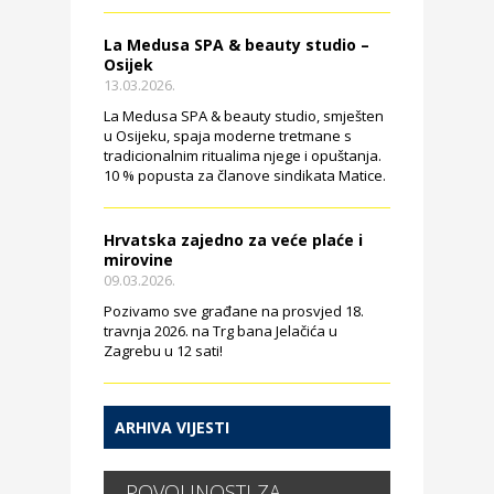
La Medusa SPA & beauty studio –
Osijek
13.03.2026.
La Medusa SPA & beauty studio, smješten
u Osijeku, spaja moderne tretmane s
tradicionalnim ritualima njege i opuštanja.
10 % popusta za članove sindikata Matice.
Hrvatska zajedno za veće plaće i
mirovine
09.03.2026.
Pozivamo sve građane na prosvjed 18.
travnja 2026. na Trg bana Jelačića u
Zagrebu u 12 sati!
ARHIVA VIJESTI
POVOLJNOSTI ZA