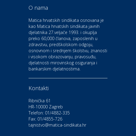
O nama
Odmor
Bluesun hotel Kaj Marija
Matica hrvatskih sindikata osnovana je
Bistrica
kao Matica hrvatskih sindikata javnih
djelatnika 27.veljače 1993. i okuplja
preko 60,000 članova, zaposlenih u
Auto-moto i tehnika
zdravstvu, predškolskom odgoju,
CIAK Auto d.o.o.
osnovnom i srednjem školstvu, znanosti
i visokom obrazovanju, pravosuđu,
djelatnosti mirovinskog osiguranja i
Kultura i edukacija
bankarskim djelatnostima.
Kazalište Gavella
Kontakti
Moda i ljepota
Salon vjenčanica Ljubav
Ribnička 61
HR-10000 Zagreb
Telefon: 01/4882-335
Gastro
Hotel Bunčić Vrbovec
Fax: 01/4855-726
tajnistvo@matica-sindikata.hr