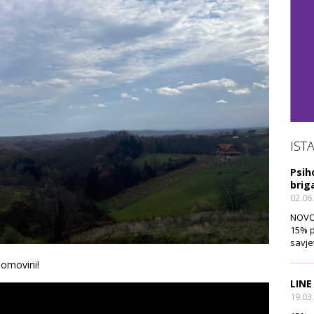
IST
Psih
brig
02.06
NOVO!
15% p
savje
domovini!
LINE
19.03