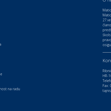
D
o
Matic
Matic
27.ve
Ku
K
člano
pred
škols
pravo
Ku
a
osigu
K
Kont
Au
C
Ribni
je
HR-1
Telef
Zd
e
U
Fax:
rnost na radu
tajni
Po
O
D