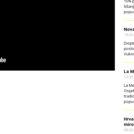
15% p
šišan
popus
Nova
19.03
Diopt
poslo
Vukov
La M
13.03
La Me
Osije
tradi
popus
Hrva
miro
09.03