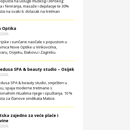
opusta na usluge muškog i ženskog
ja i feniranja, masaže i depilacije te 30%
ta na svaki 6. dolazak na tretman
 Optika
.2026.
rijske i sunčane naočale s popustom u
vnica Nove Optike u Vinkovcima,
aru, Osijeku, Đakovu i Zagrebu.
edusa SPA & beauty studio – Osijek
.2026.
dusa SPA & beauty studio, smješten u
ku, spaja moderne tretmane s
cionalnim ritualima njege i opuštanja. 10 %
ta za članove sindikata Matice.
tska zajedno za veće plaće i
vine
.2026.