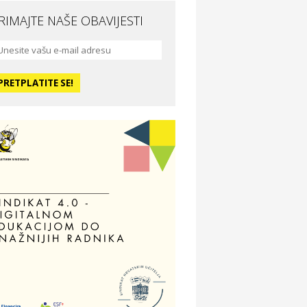
RIMAJTE NAŠE OBAVIJESTI
da i ljepota
a Medusa SPA & beauty studio –
sijek
dmor
otel Vila Ružica Crikvenica
ravlje i osiguranje
ertitudo osiguranja
dmor
illa Baranja – popust na smještaj
voljnosti
tika Adrialeće – online i fizičke
ptike