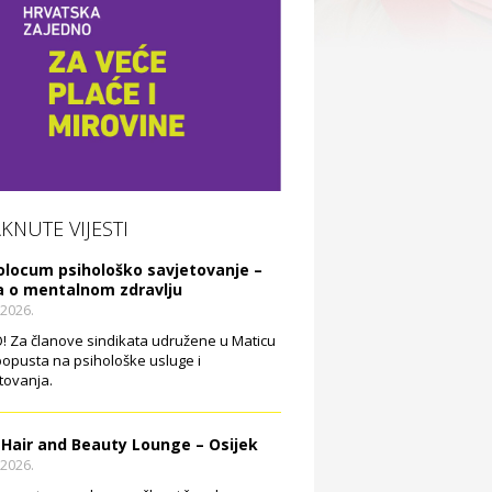
AKNUTE VIJESTI
olocum psihološko savjetovanje –
a o mentalnom zdravlju
.2026.
 Za članove sindikata udružene u Maticu
opusta na psihološke usluge i
tovanja.
 Hair and Beauty Lounge – Osijek
.2026.