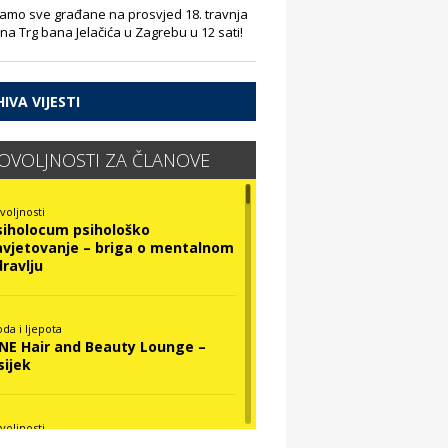
amo sve građane na prosvjed 18. travnja
 na Trg bana Jelačića u Zagrebu u 12 sati!
IVA VIJESTI
OVOLJNOSTI ZA ČLANOVE
voljnosti
siholocum psihološko
avjetovanje – briga o mentalnom
dravlju
da i ljepota
INE Hair and Beauty Lounge –
sijek
voljnosti
ova Optika