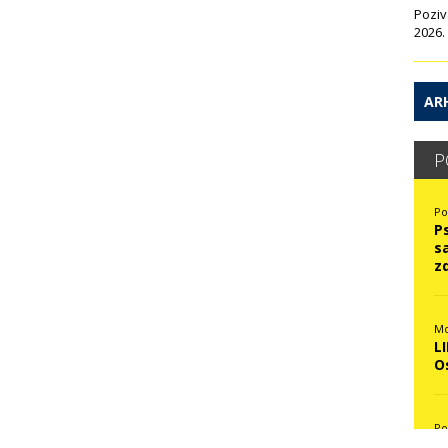
Poziv
2026.
ARH
P
Po
P
s
z
Mo
L
O
Po
N