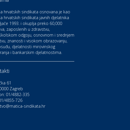
aruvarske toplice – ljekovita
aza na izvorima zdravlja
a hrvatskih sindikata osnovana je kao
a hrvatskih sindikata javnih djelatnika
ljače 1993. i okuplja preko 60,000
ltura i edukacija
azalište Kerempuh
va, zaposlenih u zdravstvu,
školskom odgoju, osnovnom i srednjem
tvu, znanosti i visokom obrazovanju,
suđu, djelatnosti mirovinskog
ltura i edukacija
ranja i bankarskim djelatnostima.
azalište ZKM
akti
to-moto i tehnika
arwiz rent a car
čka 61
0000 Zagreb
on: 01/4882-335
ravlje i osiguranje
NIQA osiguranje
 01/4855-726
stvo@matica-sindikata.hr
voljnosti
rdinacija dentalne medicine
ental Sudar