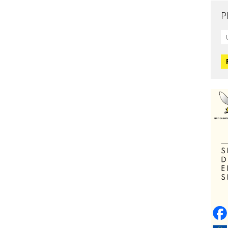
P
Mo
L
O
O
H
Zd
C
O
V
Po
Op
o