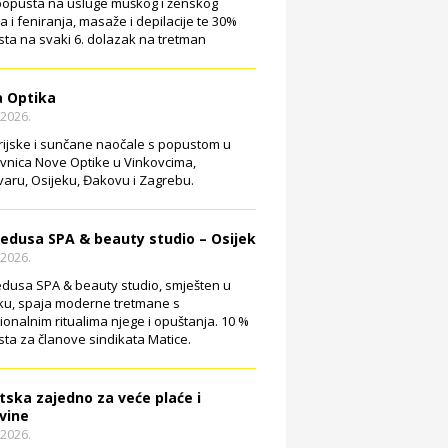
opusta na usluge muškog i ženskog
ja i feniranja, masaže i depilacije te 30%
ta na svaki 6. dolazak na tretman
 Optika
.2026.
rijske i sunčane naočale s popustom u
vnica Nove Optike u Vinkovcima,
aru, Osijeku, Đakovu i Zagrebu.
edusa SPA & beauty studio – Osijek
.2026.
dusa SPA & beauty studio, smješten u
ku, spaja moderne tretmane s
cionalnim ritualima njege i opuštanja. 10 %
ta za članove sindikata Matice.
tska zajedno za veće plaće i
vine
.2026.