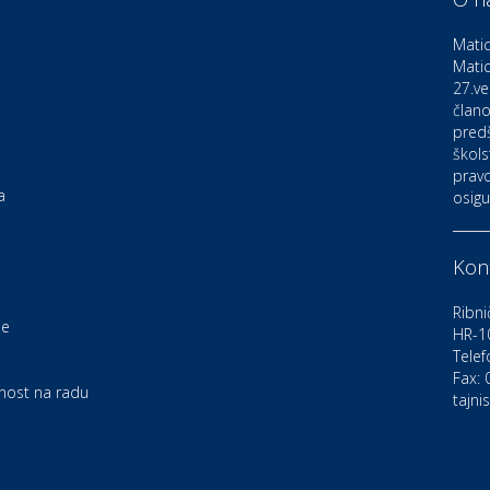
D
o
Matic
Matic
27.ve
Ku
K
člano
pred
škols
pravo
Ku
a
osigu
K
Kont
Au
C
Ribni
je
HR-1
Telef
Zd
e
U
Fax:
rnost na radu
tajni
Po
O
D