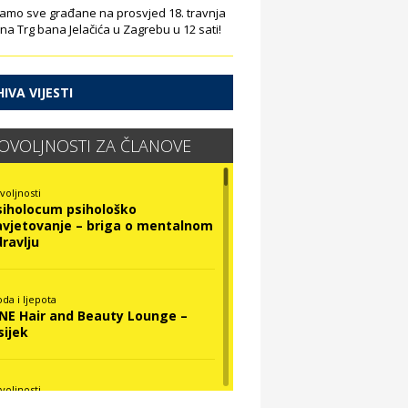
amo sve građane na prosvjed 18. travnja
 na Trg bana Jelačića u Zagrebu u 12 sati!
IVA VIJESTI
OVOLJNOSTI ZA ČLANOVE
voljnosti
siholocum psihološko
avjetovanje – briga o mentalnom
dravlju
da i ljepota
INE Hair and Beauty Lounge –
sijek
voljnosti
ova Optika