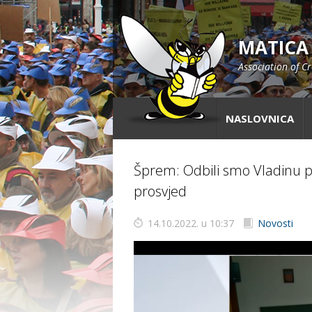
MATICA
Association of C
NASLOVNICA
Šprem: Odbili smo Vladinu p
prosvjed
14.10.2022. u 10:37
Novosti