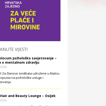
AKNUTE VIJESTI
olocum psihološko savjetovanje –
a o mentalnom zdravlju
.2026.
 Za članove sindikata udružene u Maticu
opusta na psihološke usluge i
tovanja.
 Hair and Beauty Lounge – Osijek
.2026.