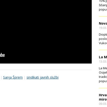
15% p
šišan
popus
Nova
19.03
Diopt
poslo
Vukov
La M
13.03
La Me
Osije
tradi
|
Sanja Šprem
|
sindikati javnih službi
popus
Hrva
miro
09.03