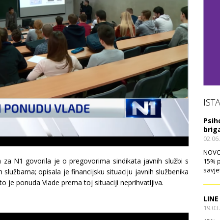
IST
Psih
brig
02.06
NOVO!
a za N1 govorila je o pregovorima sindikata javnih službi s
15% p
savje
službama; opisala je financijsku situaciju javnih službenika
što je ponuda Vlade prema toj situaciji neprihvatljiva.
LINE
19.03