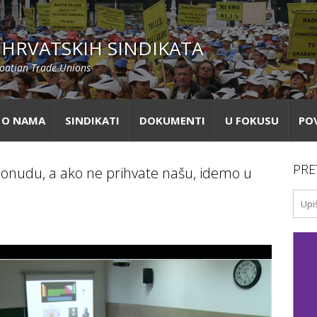
HRVATSKIH SINDIKATA
roatian Trade Unions
O NAMA
SINDIKATI
DOKUMENTI
U FOKUSU
PO
PRE
onudu, a ako ne prihvate našu, idemo u