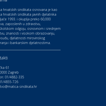
aruvarske toplice – ljekovita
aza na izvorima zdravlja
a hrvatskih sindikata osnovana je kao
a hrvatskih sindikata javnih djelatnika
ljače 1993. i okuplja preko 60,000
ltura i edukacija
azalište Kerempuh
va, zaposlenih u zdravstvu,
školskom odgoju, osnovnom i srednjem
tvu, znanosti i visokom obrazovanju,
suđu, djelatnosti mirovinskog
ltura i edukacija
ranja i bankarskim djelatnostima.
azalište ZKM
akti
to-moto i tehnika
arwiz rent a car
čka 61
0000 Zagreb
on: 01/4882-335
ravlje i osiguranje
NIQA osiguranje
 01/4855-726
stvo@matica-sindikata.hr
voljnosti
rdinacija dentalne medicine
ental Sudar