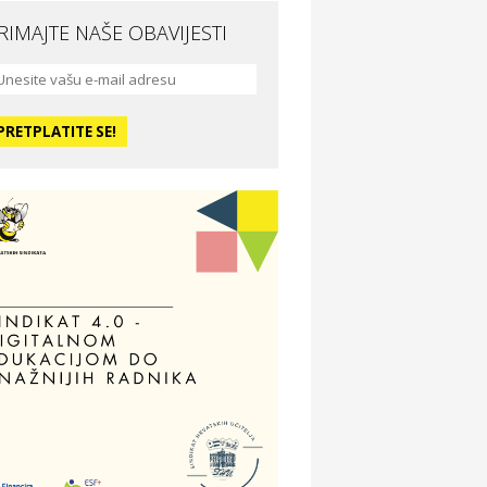
RIMAJTE NAŠE OBAVIJESTI
da i ljepota
a Medusa SPA & beauty studio –
sijek
dmor
otel Vila Ružica Crikvenica
ravlje i osiguranje
ertitudo osiguranja
dmor
illa Baranja – popust na smještaj
voljnosti
tika Adrialeće – online i fizičke
ptike