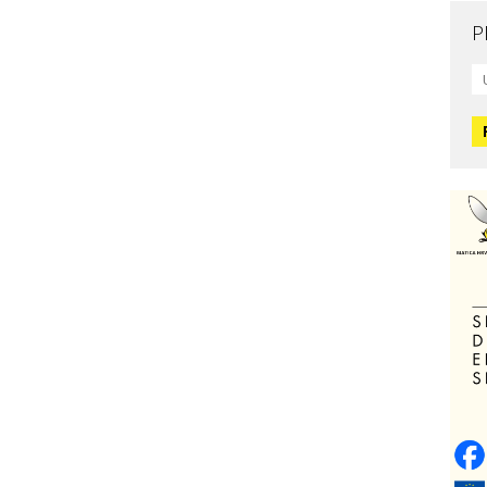
P
Mo
L
O
O
H
Zd
C
O
V
Po
Op
o