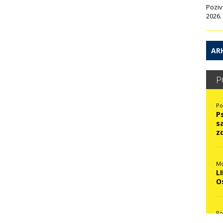
Poziv
2026.
ARH
P
Po
P
s
z
Mo
L
O
Po
N