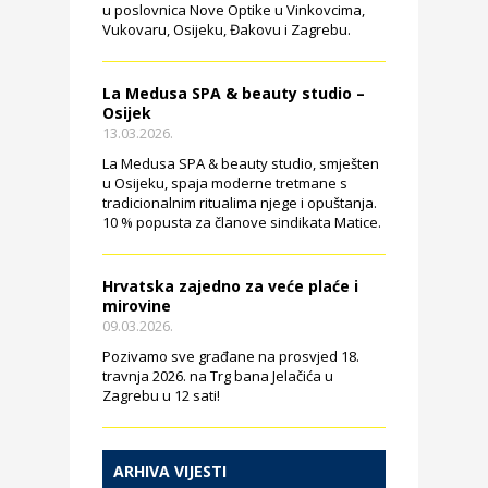
u poslovnica Nove Optike u Vinkovcima,
Vukovaru, Osijeku, Đakovu i Zagrebu.
La Medusa SPA & beauty studio –
Osijek
13.03.2026.
La Medusa SPA & beauty studio, smješten
u Osijeku, spaja moderne tretmane s
tradicionalnim ritualima njege i opuštanja.
10 % popusta za članove sindikata Matice.
Hrvatska zajedno za veće plaće i
mirovine
09.03.2026.
Pozivamo sve građane na prosvjed 18.
travnja 2026. na Trg bana Jelačića u
Zagrebu u 12 sati!
ARHIVA VIJESTI