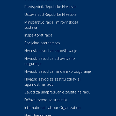
Kultura i edukacija
Kazalište Kerempuh
Predsjednik Republike Hrvatske
Ustavni sud Republike Hrvatske
Kultura i edukacija
Ministarstvo rada i mirovinskoga
Kazalište ZKM
sustava
Inspektorat rada
Socijalno partnerstvo
Auto-moto i tehnika
Carwiz rent a car
Hrvatski zavod za zapošljavanje
Hrvatski zavod za zdravstveno
osiguranje
Zdravlje i osiguranje
UNIQA osiguranje
Hrvatski zavod za mirovinsko osiguranje
Hrvatski zavod za zaštitu zdravlja i
sigurnost na radu
Povoljnosti
Ordinacija dentalne medicine
Zavod za unapređivanje zaštite na radu
Dental Sudar
Državni zavod za statistiku
International Labour Organization
Dom i dizajn
Euro-vrt – kosilice, motorne
Narodne novine