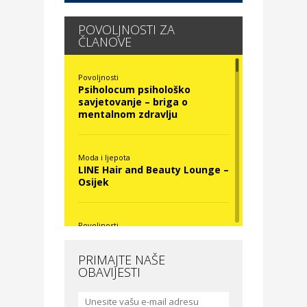
POVOLJNOSTI ZA
ČLANOVE
Povoljnosti
Psiholocum psihološko
savjetovanje – briga o
mentalnom zdravlju
Moda i ljepota
LINE Hair and Beauty Lounge –
Osijek
Povoljnosti
Nova Optika
PRIMAJTE NAŠE
OBAVIJESTI
Moda i ljepota
La Medusa SPA & beauty
studio – Osijek