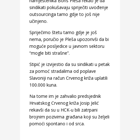
namještenika Boris Pleša rekao je da
sindikati pokušavaju spriječiti uvođenje
outsourcinga tamo gdje to još nije
učinjeno.
Spriječimo štetu tamo gdje je još
nema, poručio je Pleša upozorivši da bi
moguće posljedice u javnom sektoru
“mogle biti strašne”.
Stipić je izvijestio da su sindikati u petak
za pomoć stradalima od poplave
Slavoniji na račun Crvenog križa uplatili
100.000 kuna.
Na tome im je zahvalio predsjednik
Hrvatskog Crvenog križa Josip Jelić
rekavši da su u HCK-u bili zatrpani
brojnim pozivima građana koji su željeli
pomoći spontano i od srca.