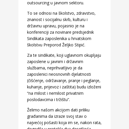
outsourcing u javnom sektoru.
To se odnosi na školstvo, zdravstvo,
znanost i socijalnu skrb, kulturu i
državnu upravu, pojasnio je na
konferenciji za novinare predsjednik
Sindikata zaposlenika u hrvatskom
školstvu Preporod Željko Stipić.
Za te sindikate, koji uglavnom okupljaju
zaposlene u javnim i državnim
službama, neprihvatljivo je da
zaposlenici neosnovnih djelatnosti
(čišćenje, održavanje, pranje i peglanje,
kuhanje, prijevoz i zaštita) budu izloženi
“na milost i nemilost privatnim
poslodavcima i tržištu”.
Želimo našom akcijom dati priliku
građanima da izraze svoj stav o
najvećoj pošasti koja im se, nakon rata,
dogodila u protekla dva desetljeća –