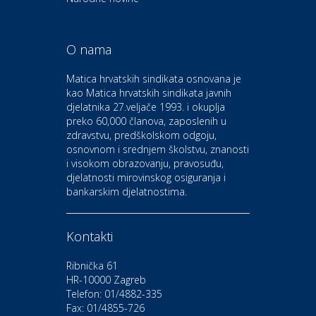
pile, strojevi i vrtni alat
O nama
Odmor
Bluesun hotel Kaj Marija
Matica hrvatskih sindikata osnovana je
Bistrica
kao Matica hrvatskih sindikata javnih
djelatnika 27.veljače 1993. i okuplja
preko 60,000 članova, zaposlenih u
Auto-moto i tehnika
zdravstvu, predškolskom odgoju,
CIAK Auto d.o.o.
osnovnom i srednjem školstvu, znanosti
i visokom obrazovanju, pravosuđu,
djelatnosti mirovinskog osiguranja i
Kultura i edukacija
bankarskim djelatnostima.
Kazalište Gavella
Kontakti
Moda i ljepota
Salon vjenčanica Ljubav
Ribnička 61
HR-10000 Zagreb
Telefon: 01/4882-335
Gastro
Hotel Bunčić Vrbovec
Fax: 01/4855-726