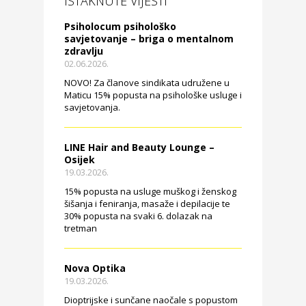
ISTAKNUTE VIJESTI
Psiholocum psihološko
savjetovanje – briga o mentalnom
zdravlju
02.06.2026.
NOVO! Za članove sindikata udružene u
Maticu 15% popusta na psihološke usluge i
savjetovanja.
LINE Hair and Beauty Lounge –
Osijek
19.03.2026.
15% popusta na usluge muškog i ženskog
šišanja i feniranja, masaže i depilacije te
30% popusta na svaki 6. dolazak na
tretman
Nova Optika
19.03.2026.
Dioptrijske i sunčane naočale s popustom