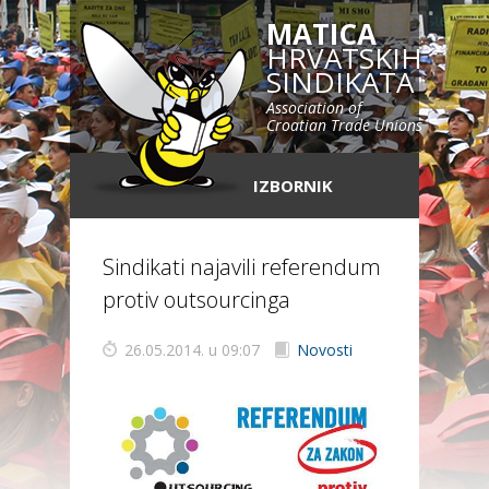
MATICA
HRVATSKIH
SINDIKATA
Association of
Croatian Trade Unions
IZBORNIK
Sindikati najavili referendum
protiv outsourcinga
26.05.2014. u 09:07
Novosti