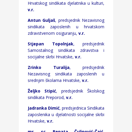
Hrvatskog sindikata djelatnika u kulturi,
v.r.
Antun Guljaš
, predsjednik Nezavisnog
sindikata zaposlenih u hrvatskom
zdravstvenom osiguranju,
v.r.
Stjepan Topolnjak
, predsjednik
Samostalnog sindikata zdravstva i
socijalne skrbi Hrvatske,
v.r.
Zrinko Turalija
, predsjednik
Nezavisnog sindikata zaposlenih u
srednjim školama Hrvatske,
v.r.
Željko Stipić
, predsjednik Školskog
sindikata Preporod,
v.r.
Jadranka Dimić
, predsjednica Sindikata
zaposlenika u djelatnosti socijalne skrbi
Hrvatske,
v.r.
mr. sc. Renata Čulinović-Čaić
,