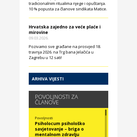
tradicionalnim ritualima njege i opuštanja.
10 % popusta za članove sindikata Matice.
Hrvatska zajedno za veće plaće i
mirovine
09.03.2026.
Pozivamo sve građane na prosvjed 18.
travnja 2026. na Trg bana Jelačića u
Zagrebu u 12 sati!
ARHIVA VIJESTI
POVOLJNOSTI ZA
ČLANOVE
Povoljnosti
Psiholocum psihološko
savjetovanje – briga o
mentalnom zdravlju