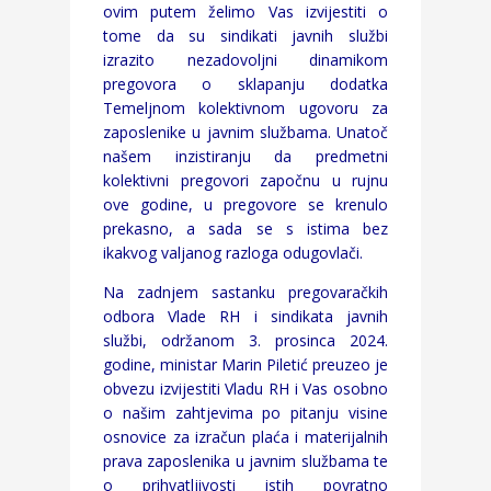
ovim putem želimo Vas izvijestiti o
tome da su sindikati javnih službi
izrazito nezadovoljni dinamikom
pregovora o sklapanju dodatka
Temeljnom kolektivnom ugovoru za
zaposlenike u javnim službama. Unatoč
našem inzistiranju da predmetni
kolektivni pregovori započnu u rujnu
ove godine, u pregovore se krenulo
prekasno, a sada se s istima bez
ikakvog valjanog razloga odugovlači.
Na zadnjem sastanku pregovaračkih
odbora Vlade RH i sindikata javnih
službi, održanom 3. prosinca 2024.
godine, ministar Marin Piletić preuzeo je
obvezu izvijestiti Vladu RH i Vas osobno
o našim zahtjevima po pitanju visine
osnovice za izračun plaća i materijalnih
prava zaposlenika u javnim službama te
o prihvatljivosti istih povratno