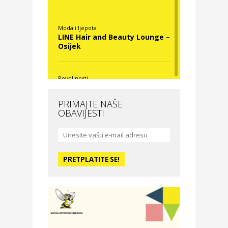
Moda i ljepota
LINE Hair and Beauty Lounge –
Osijek
Povoljnosti
Nova Optika
PRIMAJTE NAŠE
OBAVIJESTI
Moda i ljepota
La Medusa SPA & beauty
studio – Osijek
Odmor
Hotel Vila Ružica Crikvenica
Zdravlje i osiguranje
Certitudo osiguranja