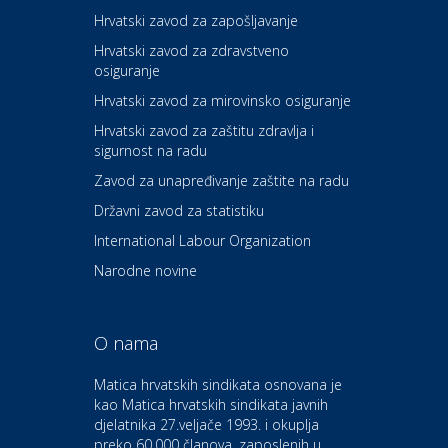
Carwiz rent a car
Hrvatski zavod za zapošljavanje
Hrvatski zavod za zdravstveno
osiguranje
Zdravlje i osiguranje
UNIQA osiguranje
Hrvatski zavod za mirovinsko osiguranje
Hrvatski zavod za zaštitu zdravlja i
sigurnost na radu
Povoljnosti
Ordinacija dentalne medicine
Zavod za unapređivanje zaštite na radu
Dental Sudar
Državni zavod za statistiku
International Labour Organization
Dom i dizajn
Euro-vrt – kosilice, motorne
Narodne novine
pile, strojevi i vrtni alat
O nama
Odmor
Bluesun hotel Kaj Marija
Matica hrvatskih sindikata osnovana je
Bistrica
kao Matica hrvatskih sindikata javnih
djelatnika 27.veljače 1993. i okuplja
preko 60,000 članova, zaposlenih u
Auto-moto i tehnika