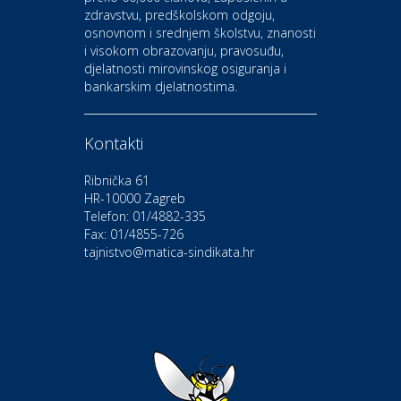
zdravstvu, predškolskom odgoju,
CIAK Auto d.o.o.
osnovnom i srednjem školstvu, znanosti
i visokom obrazovanju, pravosuđu,
djelatnosti mirovinskog osiguranja i
Kultura i edukacija
bankarskim djelatnostima.
Kazalište Gavella
Kontakti
Moda i ljepota
Salon vjenčanica Ljubav
Ribnička 61
HR-10000 Zagreb
Telefon: 01/4882-335
Gastro
Hotel Bunčić Vrbovec
Fax: 01/4855-726
tajnistvo@matica-sindikata.hr
Povoljnosti
Poliklinika Terme Selce
Odmor
Izletište i vinotočje VINIA