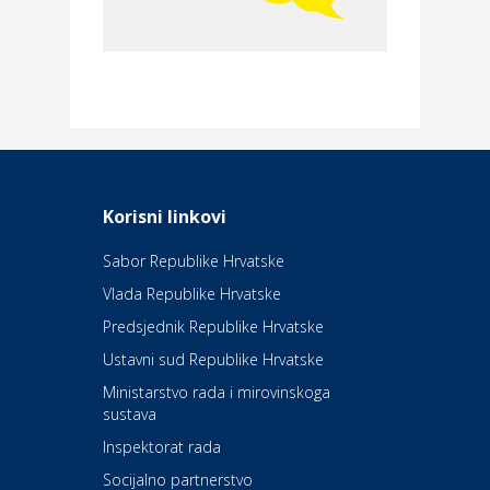
Merkur osiguranje
Dom i dizajn
Elektroinstalacijske usluge
Frankec
Odmor
Daruvarske toplice – ljekovita
Korisni linkovi
oaza na izvorima zdravlja
Sabor Republike Hrvatske
Vlada Republike Hrvatske
Kultura i edukacija
Kazalište Kerempuh
Predsjednik Republike Hrvatske
Ustavni sud Republike Hrvatske
Kultura i edukacija
Ministarstvo rada i mirovinskoga
Kazalište ZKM
sustava
Inspektorat rada
Socijalno partnerstvo
Auto-moto i tehnika