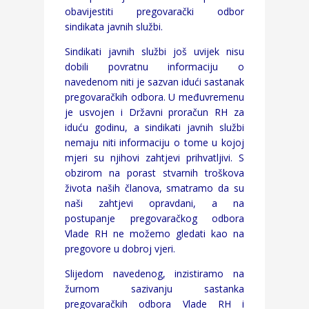
obavijestiti pregovarački odbor
sindikata javnih službi.
Sindikati javnih službi još uvijek nisu
dobili povratnu informaciju o
navedenom niti je sazvan idući sastanak
pregovaračkih odbora. U međuvremenu
je usvojen i Državni proračun RH za
iduću godinu, a sindikati javnih službi
nemaju niti informaciju o tome u kojoj
mjeri su njihovi zahtjevi prihvatljivi. S
obzirom na porast stvarnih troškova
života naših članova, smatramo da su
naši zahtjevi opravdani, a na
postupanje pregovaračkog odbora
Vlade RH ne možemo gledati kao na
pregovore u dobroj vjeri.
Slijedom navedenog, inzistiramo na
žurnom sazivanju sastanka
pregovaračkih odbora Vlade RH i