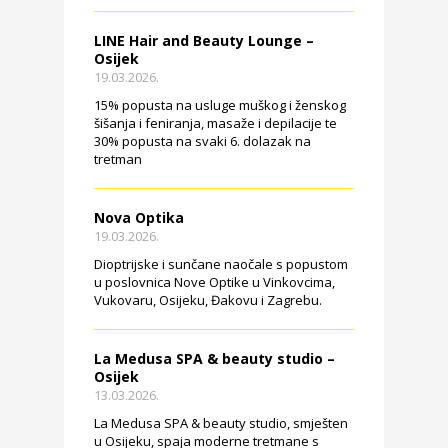
LINE Hair and Beauty Lounge –
Osijek
19.03.2026.
15% popusta na usluge muškog i ženskog
šišanja i feniranja, masaže i depilacije te
30% popusta na svaki 6. dolazak na
tretman
Nova Optika
19.03.2026.
Dioptrijske i sunčane naočale s popustom
u poslovnica Nove Optike u Vinkovcima,
Vukovaru, Osijeku, Đakovu i Zagrebu.
La Medusa SPA & beauty studio –
Osijek
13.03.2026.
La Medusa SPA & beauty studio, smješten
u Osijeku, spaja moderne tretmane s