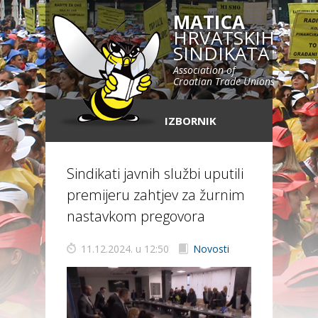
MATICA
HRVATSKIH
SINDIKATA
Association of
Croatian Trade Unions
IZBORNIK
Sindikati javnih službi uputili
premijeru zahtjev za žurnim
nastavkom pregovora
11.12.2024. u 12:50
Novosti