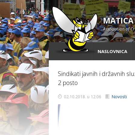
MATICA
Association of C
NASLOVNICA
Sindikati javnih i državnih sl
2 posto
02.10.2018. u 12:06
Novosti