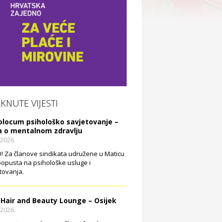
AKNUTE VIJESTI
olocum psihološko savjetovanje –
a o mentalnom zdravlju
.2026.
 Za članove sindikata udružene u Maticu
opusta na psihološke usluge i
tovanja.
 Hair and Beauty Lounge – Osijek
.2026.