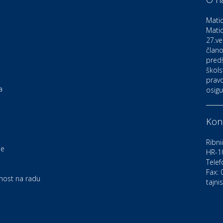
D
o
Matic
Matic
27.ve
Ku
K
člano
pred
škols
pravo
Ku
a
osigu
K
Kont
Au
C
Ribni
je
HR-1
Telef
Zd
e
U
Fax:
rnost na radu
tajni
Po
O
D