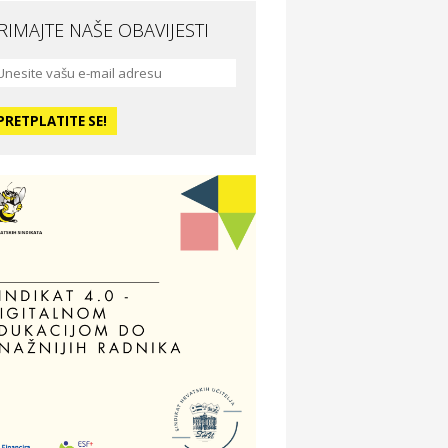
RIMAJTE NAŠE OBAVIJESTI
da i ljepota
a Medusa SPA & beauty studio –
sijek
dmor
otel Vila Ružica Crikvenica
ravlje i osiguranje
ertitudo osiguranja
dmor
illa Baranja – popust na smještaj
voljnosti
tika Adrialeće – online i fizičke
ptike