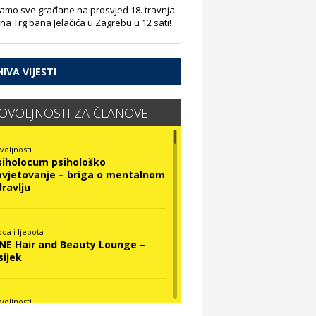
amo sve građane na prosvjed 18. travnja
 na Trg bana Jelačića u Zagrebu u 12 sati!
IVA VIJESTI
OVOLJNOSTI ZA ČLANOVE
voljnosti
siholocum psihološko
avjetovanje – briga o mentalnom
dravlju
da i ljepota
INE Hair and Beauty Lounge –
sijek
voljnosti
ova Optika