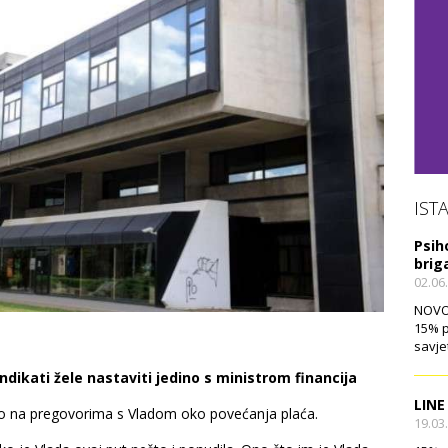
IST
Psih
brig
02.06
NOVO!
15% p
savje
ndikati žele nastaviti jedino s ministrom financija
LINE
ovno na pregovorima s Vladom oko povećanja plaća.
19.03