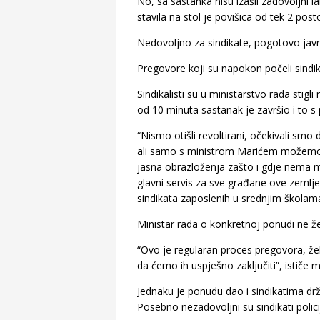
No, sa sastanka nisu izašli zadovoljni i
stavila na stol je povišica od tek 2 post
Nedovoljno za sindikate, pogotovo javnih 
Pregovore koji su napokon počeli sindika
Sindikalisti su u ministarstvo rada stig
od 10 minuta sastanak je završio i to 
“Nismo otišli revoltirani, očekivali smo 
ali samo s ministrom Marićem možemo p
jasna obrazloženja zašto i gdje nema m
glavni servis za sve građane ove zemlj
sindikata zaposlenih u srednjim školam
Ministar rada o konkretnoj ponudi ne žel
“Ovo je regularan proces pregovora, že
da ćemo ih uspješno zaključiti”, ističe 
Jednaku je ponudu dao i sindikatima drža
Posebno nezadovoljni su sindikati polici