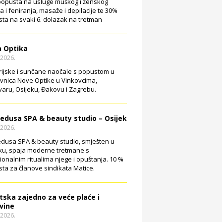
opusta na usluge muškog i ženskog
ja i feniranja, masaže i depilacije te 30%
ta na svaki 6. dolazak na tretman
 Optika
.2026.
rijske i sunčane naočale s popustom u
vnica Nove Optike u Vinkovcima,
aru, Osijeku, Đakovu i Zagrebu.
edusa SPA & beauty studio – Osijek
.2026.
dusa SPA & beauty studio, smješten u
ku, spaja moderne tretmane s
cionalnim ritualima njege i opuštanja. 10 %
ta za članove sindikata Matice.
tska zajedno za veće plaće i
vine
.2026.