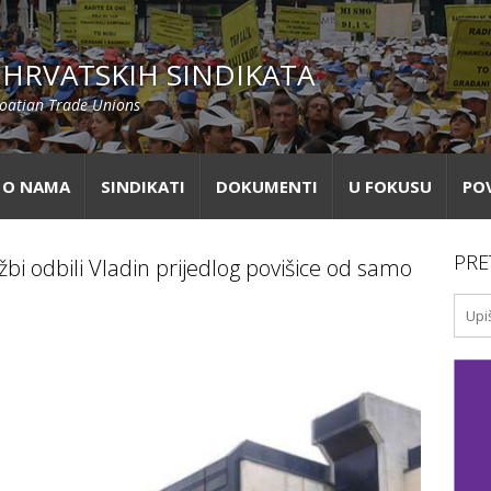
HRVATSKIH SINDIKATA
roatian Trade Unions
O NAMA
SINDIKATI
DOKUMENTI
U FOKUSU
PO
PRE
užbi odbili Vladin prijedlog povišice od samo