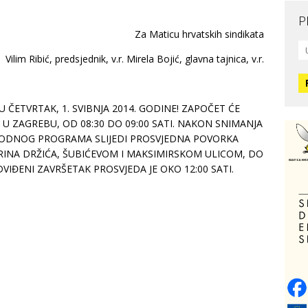
P
Za Maticu hrvatskih sindikata
Mo
L
Vilim Ribić, predsjednik, v.r. Mirela Bojić, glavna tajnica, v.r.
O
U ČETVRTAK, 1. SVIBNJA 2014. GODINE! ZAPOČET ĆE
O
H
 U ZAGREBU, OD 08:30 DO 09:00 SATI. NAKON SNIMANJA
IGODNOG PROGRAMA SLIJEDI PROSVJEDNA POVORKA
INA DRŽIĆA, ŠUBIĆEVOM I MAKSIMIRSKOM ULICOM, DO
Zd
VIĐENI ZAVRŠETAK PROSVJEDA JE OKO 12:00 SATI.
C
O
V
Po
Op
o