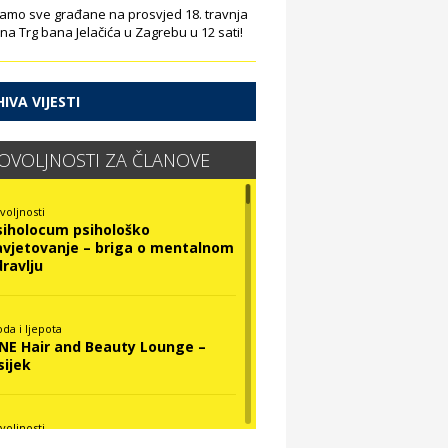
amo sve građane na prosvjed 18. travnja
 na Trg bana Jelačića u Zagrebu u 12 sati!
IVA VIJESTI
OVOLJNOSTI ZA ČLANOVE
voljnosti
siholocum psihološko
avjetovanje – briga o mentalnom
dravlju
da i ljepota
INE Hair and Beauty Lounge –
sijek
voljnosti
ova Optika