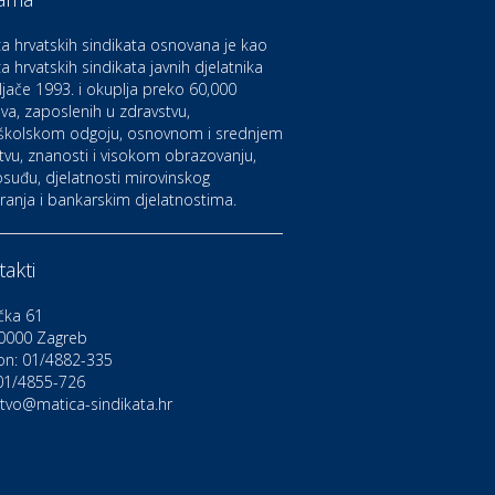
aruvarske toplice – ljekovita
aza na izvorima zdravlja
a hrvatskih sindikata osnovana je kao
a hrvatskih sindikata javnih djelatnika
ljače 1993. i okuplja preko 60,000
ltura i edukacija
azalište Kerempuh
va, zaposlenih u zdravstvu,
školskom odgoju, osnovnom i srednjem
tvu, znanosti i visokom obrazovanju,
suđu, djelatnosti mirovinskog
ltura i edukacija
ranja i bankarskim djelatnostima.
azalište ZKM
akti
to-moto i tehnika
arwiz rent a car
čka 61
0000 Zagreb
on: 01/4882-335
ravlje i osiguranje
NIQA osiguranje
 01/4855-726
stvo@matica-sindikata.hr
voljnosti
rdinacija dentalne medicine
ental Sudar