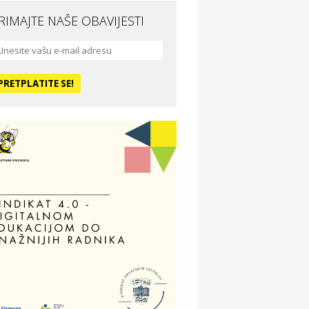
RIMAJTE NAŠE OBAVIJESTI
da i ljepota
a Medusa SPA & beauty studio –
sijek
dmor
otel Vila Ružica Crikvenica
ravlje i osiguranje
ertitudo osiguranja
dmor
illa Baranja – popust na smještaj
voljnosti
tika Adrialeće – online i fizičke
ptike