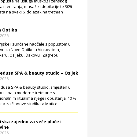
opusta na usluge muškog i ženskog
ja i feniranja, masaže i depilacije te 30%
ta na svaki 6. dolazak na tretman
 Optika
.2026.
rijske i sunčane naočale s popustom u
vnica Nove Optike u Vinkovcima,
aru, Osijeku, Đakovu i Zagrebu.
edusa SPA & beauty studio – Osijek
.2026.
dusa SPA & beauty studio, smješten u
ku, spaja moderne tretmane s
cionalnim ritualima njege i opuštanja. 10 %
ta za članove sindikata Matice.
tska zajedno za veće plaće i
vine
.2026.