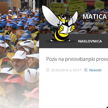
MATICA
Association of C
NASLOVNICA
Poziv na prvosvibanjski pros
25.04.2014. u 10:57
Novosti