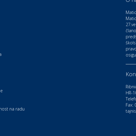
D
o
Matic
Matic
27.ve
Ku
K
člano
pred
škols
pravo
Ku
a
osigu
K
Kont
Au
C
Ribni
je
HR-1
Telef
Zd
e
U
Fax:
rnost na radu
tajni
Po
O
D