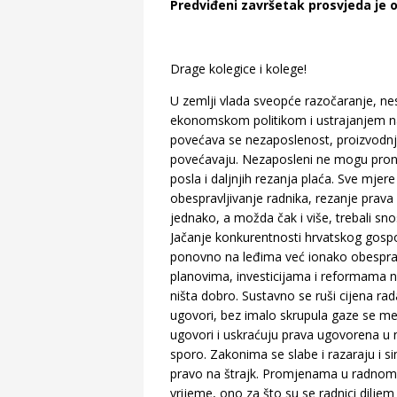
Predviđeni završetak prosvjeda je o
Drage kolegice i kolege!
U zemlji vlada sveopće razočaranje, ne
ekonomskom politikom i ustrajanjem n
povećava se nezaposlenost, proizvodnja
povećavaju. Nezaposleni ne mogu prona
posla i daljnjih rezanja plaća. Sve mjer
obespravljivanje radnika, rezanje prava i
jednako, a možda čak i više, trebali snosit
Jačanje konkurentnosti hrvatskog gospoda
ponovno na leđima već ionako obespravl
planovima, investicijama i reformama ne
ništa dobro. Sustavno se ruši cijena rad
ugovori, bez imalo skrupula gaze se me
ugovori i uskraćuju prava ugovorena u 
sporo. Zakonima se slabe i razaraju i si
pravo na štrajk. Promjenama u radnom
vrijeme, ono za što su se radnici diljem s