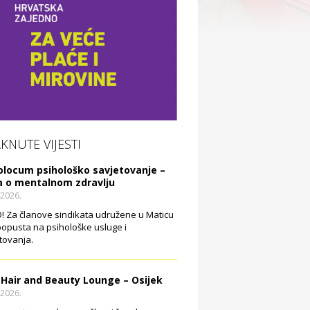
AKNUTE VIJESTI
olocum psihološko savjetovanje –
a o mentalnom zdravlju
.2026.
 Za članove sindikata udružene u Maticu
opusta na psihološke usluge i
tovanja.
 Hair and Beauty Lounge – Osijek
.2026.