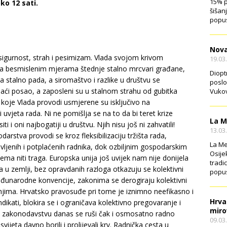
15% p
ko 12 sati.
šišan
popus
Nova
sigurnost, strah i pesimizam. Vlada svojom krivom
19.03
a besmislenim mjerama štednje stalno mrcvari građane,
Diopt
 stalno pada, a siromaštvo i razlike u društvu se
poslo
ći posao, a zaposleni su u stalnom strahu od gubitka
Vukov
e koje Vlada provodi usmjerene su isključivo na
 uvjeta rada. Ni ne pomišlja se na to da bi teret krize
La M
i i oni najbogatiji u društvu. Njih nisu još ni zahvatili!
13.03
rstva provodi se kroz fleksibilizaciju tržišta rada,
La Me
jenih i potplaćenih radnika, dok ozbiljnim gospodarskim
Osije
ma niti traga. Europska unija još uvijek nam nije donijela
tradi
a u zemlji, bez opravdanih razloga otkazuju se kolektivni
popus
đunarodne konvencije, zakonima se derogiraju kolektivni
njima. Hrvatsko pravosuđe pri tome je iznimno neefikasno i
Hrva
ndikati, blokira se i ograničava kolektivno pregovaranje i
miro
 zakonodavstvu danas se ruši čak i osmosatno radno
09.03
vijeta davno borili i prolijevali krv. Radnička cesta u