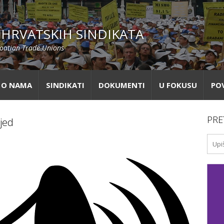
HRVATSKIH SINDIKATA
roatian Trade Unions
O NAMA
SINDIKATI
DOKUMENTI
U FOKUSU
PO
PRE
vjed