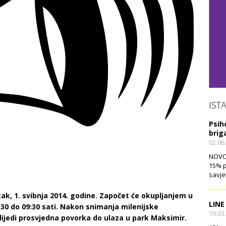
IST
Psih
brig
02.06
NOVO!
15% p
savje
tak, 1. svibnja 2014. godine. Započet će okupljanjem u
LINE
:30 do 09:30 sati. Nakon snimanja milenijske
19.03
lijedi prosvjedna povorka do ulaza u park Maksimir.