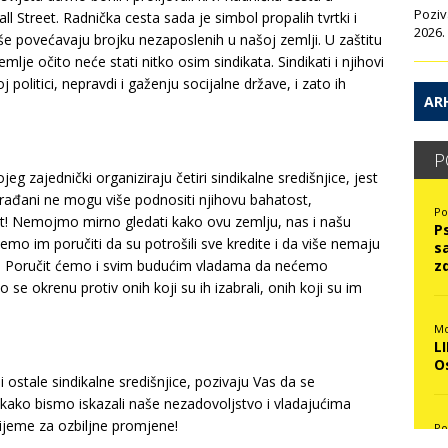
Poziv
ll Street. Radnička cesta sada je simbol propalih tvrtki i
2026.
še povećavaju brojku nezaposlenih u našoj zemlji. U zaštitu
mlje očito neće stati nitko osim sindikata. Sindikati i njihovi
 politici, nepravdi i gaženju socijalne države, i zato ih
ARH
P
g zajednički organiziraju četiri sindikalne središnjice, jest
i građani ne mogu više podnositi njihovu bahatost,
Po
t! Nemojmo mirno gledati kako ovu zemlju, nas i našu
P
emo im poručiti da su potrošili sve kredite i da više nemaju
s
učni! Poručit ćemo i svim budućim vladama da nećemo
z
o se okrenu protiv onih koji su ih izabrali, onih koji su im
Mo
L
O
 ostale sindikalne središnjice, pozivaju Vas da se
 kako bismo iskazali naše nezadovoljstvo i vladajućima
rijeme za ozbiljne promjene!
Po
N