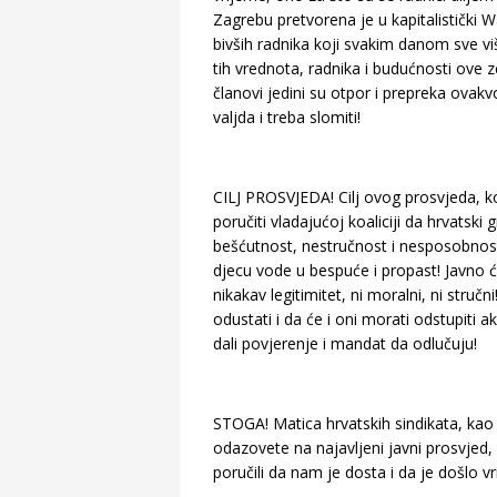
Zagrebu pretvorena je u kapitalistički Wa
bivših radnika koji svakim danom sve vi
tih vrednota, radnika i budućnosti ove ze
članovi jedini su otpor i prepreka ovakvoj
valjda i treba slomiti!
CILJ PROSVJEDA! Cilj ovog prosvjeda, koje
poručiti vladajućoj koaliciji da hrvatsk
bešćutnost, nestručnost i nesposobnos
djecu vode u bespuće i propast! Javno ć
nikakav legitimitet, ni moralni, ni str
odustati i da će i oni morati odstupiti ak
dali povjerenje i mandat da odlučuju!
STOGA! Matica hrvatskih sindikata, kao i
odazovete na najavljeni javni prosvjed,
poručili da nam je dosta i da je došlo v