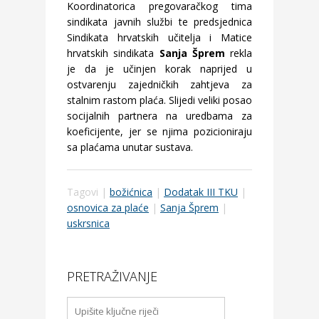
Koordinatorica pregovaračkog tima
sindikata javnih službi te predsjednica
Sindikata hrvatskih učitelja i Matice
hrvatskih sindikata
Sanja Šprem
rekla
je da je učinjen korak naprijed u
ostvarenju zajedničkih zahtjeva za
stalnim rastom plaća. Slijedi veliki posao
socijalnih partnera na uredbama za
koeficijente, jer se njima pozicioniraju
sa plaćama unutar sustava.
Tagovi |
božićnica
|
Dodatak III TKU
|
osnovica za plaće
|
Sanja Šprem
|
uskrsnica
PRETRAŽIVANJE