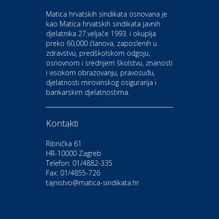
Bluesun hotel Kaj Marija
Matica hrvatskih sindikata osnovana je
Bistrica
kao Matica hrvatskih sindikata javnih
djelatnika 27.veljače 1993. i okuplja
preko 60,000 članova, zaposlenih u
Auto-moto i tehnika
zdravstvu, predškolskom odgoju,
CIAK Auto d.o.o.
osnovnom i srednjem školstvu, znanosti
i visokom obrazovanju, pravosuđu,
djelatnosti mirovinskog osiguranja i
Kultura i edukacija
bankarskim djelatnostima.
Kazalište Gavella
Kontakti
Moda i ljepota
Salon vjenčanica Ljubav
Ribnička 61
HR-10000 Zagreb
Telefon: 01/4882-335
Gastro
Hotel Bunčić Vrbovec
Fax: 01/4855-726
tajnistvo@matica-sindikata.hr
Povoljnosti
Poliklinika Terme Selce