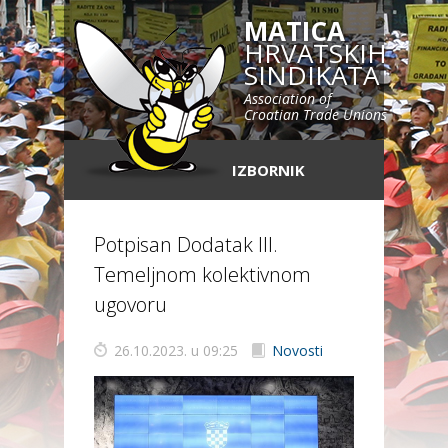
MATICA
HRVATSKIH
SINDIKATA
Association of
Croatian Trade Unions
IZBORNIK
Potpisan Dodatak III.
Temeljnom kolektivnom
ugovoru
26.10.2023. u 09:25
Novosti