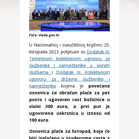
foto: vlada.gov.hr
U Nacionalnoj i sveučilišnoj knjižnici 25.
listopada 2023. potpisani su
Dodatak III.
Temeljnom kolektivnom ugovoru za
službenike i namještenike u javnim
službama
i
Dodatak III. Kolektivnom
ugovoru za državne službenike i
namještenike
kojima je
povećana
osnovica za obračun plaće za pet
posto i ugovoren rast božićnice u
visini 300 eura, a prvi put je
ugovorena uskrsnica u iznosu od
100 eura.
Osnovica plaće za listopad, koja će
biti isplaćena u studenome raste s