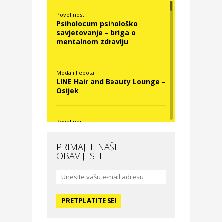
Povoljnosti
Psiholocum psihološko
savjetovanje – briga o
mentalnom zdravlju
Moda i ljepota
LINE Hair and Beauty Lounge –
Osijek
Povoljnosti
Nova Optika
PRIMAJTE NAŠE
OBAVIJESTI
Moda i ljepota
La Medusa SPA & beauty
studio – Osijek
Odmor
Hotel Vila Ružica Crikvenica