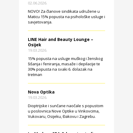
02.06.2026.
NOVO! Za članove sindikata udružene u
Maticu 15% popusta na psihološke usluge i
savjetovanja.
LINE Hair and Beauty Lounge –
Osijek
19.03.2026.
15% popusta na usluge muškog i ženskog
šišanja i feniranja, masaže i depilacije te
30% popusta na svaki 6. dolazak na
tretman
Nova Optika
19.03.2026.
Dioptrijske i sunčane naočale s popustom
u poslovnica Nove Optike u Vinkovcima,
Vukovaru, Osijeku, Đakovu i Zagrebu.