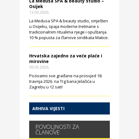
La Medusa SPA & beauty studio –
Osijek
13.03.2026.
La Medusa SPA & beauty studio, smješten
u Osijeku, spaja moderne tretmane s
tradicionalnim ritualima njege i opuštanja.
10 % popusta za članove sindikata Matice.
Hrvatska zajedno za veće plaće i
mirovine
09.03.2026.
Pozivamo sve građane na prosvjed 18.
travnja 2026. na Trg bana Jelačića u
Zagrebu u 12 sati!
ARHIVA VIJESTI
POVOLJNOSTI ZA
ČLANOVE