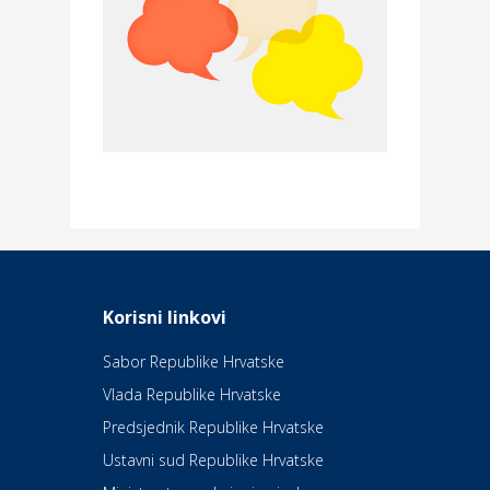
Moda i ljepota
Reinvigora studio za masažu
Povoljnosti
Merkur osiguranje
Dom i dizajn
Elektroinstalacijske usluge
Frankec
Odmor
Daruvarske toplice – ljekovita
Korisni linkovi
oaza na izvorima zdravlja
Sabor Republike Hrvatske
Vlada Republike Hrvatske
Kultura i edukacija
Kazalište Kerempuh
Predsjednik Republike Hrvatske
Ustavni sud Republike Hrvatske
Kultura i edukacija