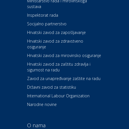
Ministarstvo rada i mirovinskoga
Kazalište ZKM
sustava
Inspektorat rada
Socijalno partnerstvo
Auto-moto i tehnika
Carwiz rent a car
Hrvatski zavod za zapošljavanje
Hrvatski zavod za zdravstveno
osiguranje
Zdravlje i osiguranje
UNIQA osiguranje
Hrvatski zavod za mirovinsko osiguranje
Hrvatski zavod za zaštitu zdravlja i
sigurnost na radu
Povoljnosti
Ordinacija dentalne medicine
Zavod za unapređivanje zaštite na radu
Dental Sudar
Državni zavod za statistiku
International Labour Organization
Dom i dizajn
Euro-vrt – kosilice, motorne
Narodne novine
pile, strojevi i vrtni alat
O nama
Odmor