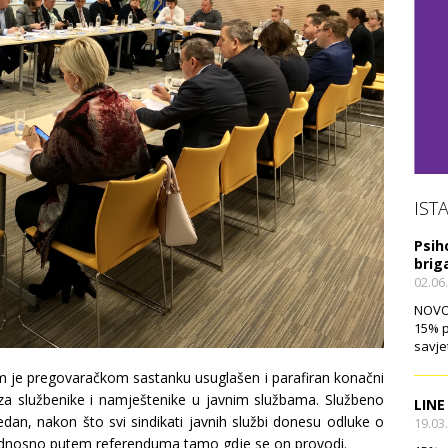
IST
Psih
brig
02.06
NOVO!
15% p
savje
 je pregovaračkom sastanku usuglašen i parafiran konačni
za službenike i namještenike u javnim službama. Službeno
LINE
 tjedan, nakon što svi sindikati javnih službi donesu odluke o
19.03
, odnosno putem referenduma tamo gdje se on provodi.