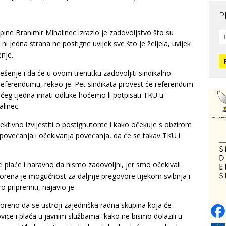
P
Mo
ine Branimir Mihalinec izrazio je zadovoljstvo što su
L
ni jedna strana ne postigne uvijek sve što je željela, uvijek
O
nje.
ešenje i da će u ovom trenutku zadovoljiti sindikalno
O
 referendumu, rekao je. Pet sindikata provest će referendum
H
ćeg tjedna imati odluke hoćemo li potpisati TKU u
alinec.
Zd
jektivno izvijestiti o postignutome i kako očekuje s obzirom
C
ovećanja i očekivanja povećanja, da će se takav TKU i
O
i plaće i naravno da nismo zadovoljni, jer smo očekivali
V
rena je mogućnost za daljnje pregovore tijekom svibnja i
o pripremiti, najavio je.
Po
reno da se ustroji zajednička radna skupina koja će
Op
ice i plaća u javnim službama “kako ne bismo dolazili u
o