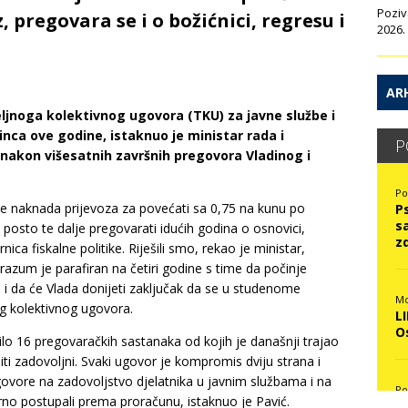
Poziv
 pregovara se i o božićnici, regresu i
2026.
ARH
eljnoga kolektivnog ugovora (TKU) za javne službe i
inca ove godine, istaknuo je ministar rada i
P
nakon višesatnih završnih pregovora Vladinog i
Po
e naknada prijevoza za povećati sa 0,75 na kunu po
P
s
 posto te dalje pregovarati idućih godina o osnovici,
z
ica fiskalne politike. Riješili smo, rekao je ministar,
orazum je parafiran na četiri godine s time da počinje
e i da će Vlada donijeti zaključak da se u studenome
Mo
g kolektivnog ugovora.
L
O
ilo 16 pregovaračkih sastanaka od kojih je današnji trajao
i zadovoljni. Svaki ugovor je kompromis dviju strana i
govore na zadovoljstvo djelatnika u javnim službama i na
Po
no postupali prema proračunu, istaknuo je Pavić.
N