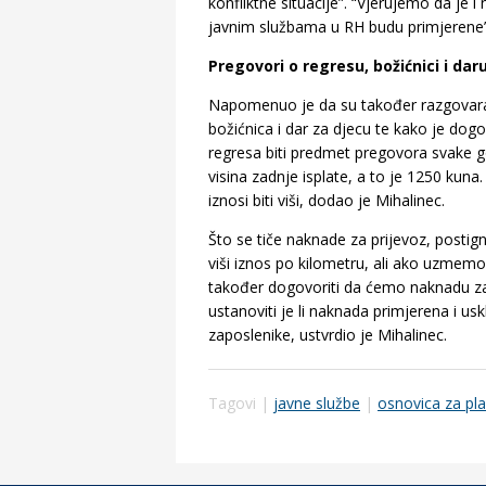
konfliktne situacije”. “Vjerujemo da je 
javnim službama u RH budu primjerene”,
Pregovori o regresu, božićnici i dar
Napomenuo je da su također razgovarali
božićnica i dar za djecu te kako je dog
regresa biti predmet pregovora svake go
visina zadnje isplate, a to je 1250 kuna.
iznosi biti viši, dodao je Mihalinec.
Što se tiče naknade za prijevoz, postig
viši iznos po kilometru, ali ako uzmemo
također dogovoriti da ćemo naknadu za 
ustanoviti je li naknada primjerena i us
zaposlenike, ustvrdio je Mihalinec.
Tagovi |
javne službe
|
osnovica za pl