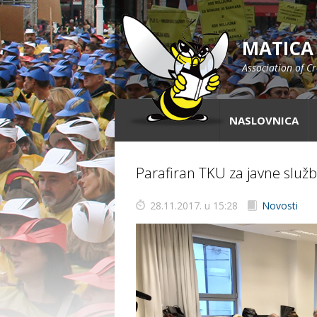
MATICA
Association of C
NASLOVNICA
Parafiran TKU za javne služ
28.11.2017. u 15:28
Novosti