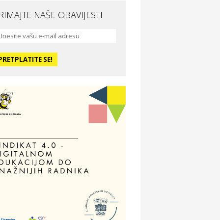
RIMAJTE NAŠE OBAVIJESTI
da i ljepota
a Medusa SPA & beauty studio –
sijek
dmor
otel Vila Ružica Crikvenica
ravlje i osiguranje
ertitudo osiguranja
dmor
illa Baranja – popust na smještaj
voljnosti
tika Adrialeće – online i fizičke
ptike