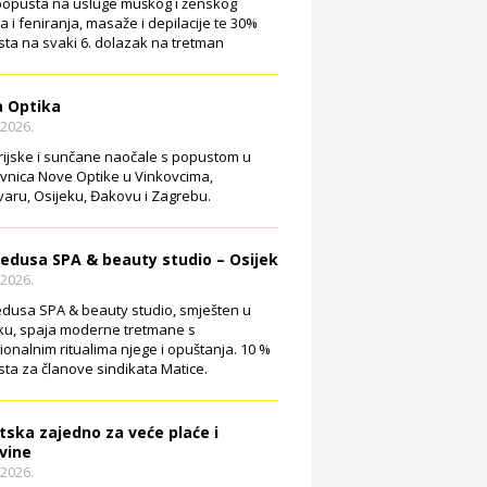
opusta na usluge muškog i ženskog
ja i feniranja, masaže i depilacije te 30%
ta na svaki 6. dolazak na tretman
 Optika
.2026.
rijske i sunčane naočale s popustom u
vnica Nove Optike u Vinkovcima,
aru, Osijeku, Đakovu i Zagrebu.
edusa SPA & beauty studio – Osijek
.2026.
dusa SPA & beauty studio, smješten u
ku, spaja moderne tretmane s
cionalnim ritualima njege i opuštanja. 10 %
ta za članove sindikata Matice.
tska zajedno za veće plaće i
vine
.2026.