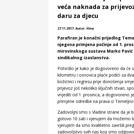
veća naknada za prijevoz,
daru za djecu
27.11.2017. Autor: Hina
Parafiran je konačni prijedlog Tem
njegova primjena počinje od 1. pros
mirovinskoga sustava Marko Pavić 
sindikalnog izaslanstva.
Potvrdio je kako je dogovoreno da će s
kilometru i osnovica plaće podići za dva
božićnici i regresu prije donošenja smjern
prijevoz još nekoliko ključnih stvari, sp
vrijediti od 1. prosinca, a dogovoreno j
primjene odredbe na prava iz Temeljno
Zadovoljni smo s Vladine strane da je b
gotovo 10 sati i vjerujem da možemo bit
vjerujem da smo kvalitetno završili pre
zadovoljstvo svih nas koji smo odgovor