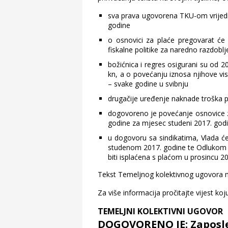
sva prava ugovorena TKU-om vrijedit
godine
o osnovici za plaće pregovarat će
fiskalne politike za naredno razdoblj
božićnica i regres osigurani su od 
kn, a o povećanju iznosa njihove vi
– svake godine u svibnju
drugačije uređenje naknade troška pr
dogovoreno je povećanje osnovice 
godine za mjesec studeni 2017. god
u dogovoru sa sindikatima, Vlada ć
studenom 2017. godine te Odlukom o
biti isplaćena s plaćom u prosincu 2
Tekst Temeljnog kolektivnog ugovora 
Za više informacija pročitajte vijest k
TEMELJNI KOLEKTIVNI UGOVOR
DOGOVORENO JE: Zaposle