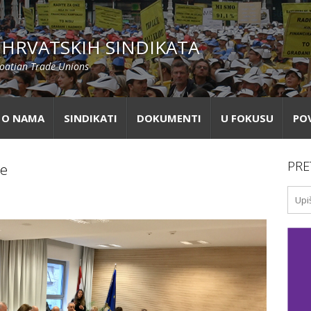
HRVATSKIH SINDIKATA
roatian Trade Unions
O NAMA
SINDIKATI
DOKUMENTI
U FOKUSU
PO
PRE
be