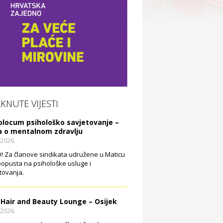
AKNUTE VIJESTI
olocum psihološko savjetovanje –
a o mentalnom zdravlju
.2026.
 Za članove sindikata udružene u Maticu
opusta na psihološke usluge i
tovanja.
 Hair and Beauty Lounge – Osijek
.2026.