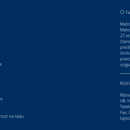
D
o
O n
Matic
Ku
K
Matic
27.ve
člano
pred
Ku
K
škols
pravo
a
osigu
Au
C
Kont
Zd
Ribni
je
U
HR-1
Telef
e
Fax:
rnost na radu
tajni
Po
O
D