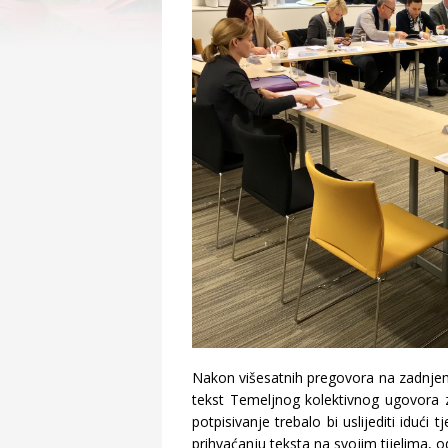
Nakon višesatnih pregovora na zadnjem
tekst Temeljnog kolektivnog ugovora 
potpisivanje trebalo bi uslijediti idući
prihvaćanju teksta na svojim tijelima