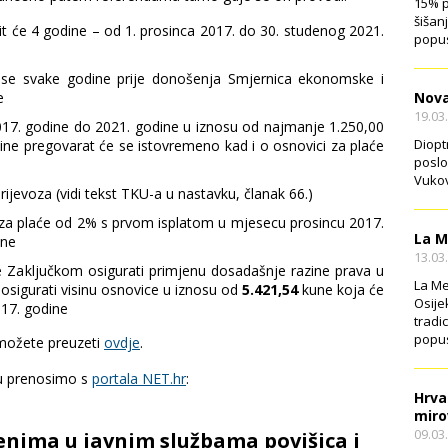
15% p
šišan
 će 4 godine – od 1. prosinca 2017. do 30. studenog 2021.
popus
 se svake godine prije donošenja Smjernica ekonomske i
Nova
e
19.03
2017. godine do 2021. godine u iznosu od najmanje 1.250,00
Diopt
sine pregovarat će se istovremeno kad i o osnovici za plaće
poslo
Vukov
ijevoza (vidi tekst TKU-a u nastavku, članak 66.)
za plaće od 2% s prvom isplatom u mjesecu prosincu 2017.
La M
ine
13.03
e Zaključkom osigurati primjenu dosadašnje razine prava u
La Me
sigurati visinu osnovice u iznosu od
5.421,54
kune koja će
Osije
017. godine
tradi
popus
možete preuzeti
ovdje
.
oju prenosimo s
portala NET.hr
:
Hrva
miro
09.03
nima u javnim službama povišica i