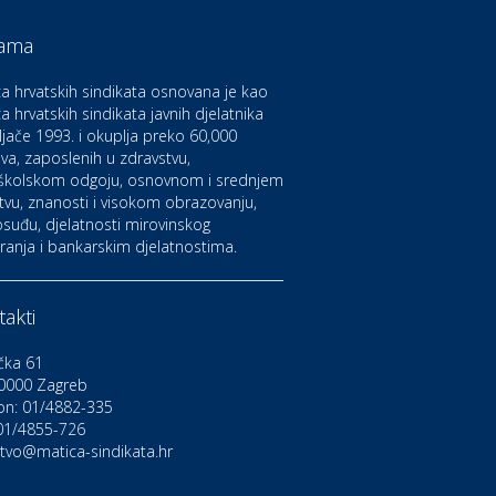
aruvarske toplice – ljekovita
aza na izvorima zdravlja
ama
a hrvatskih sindikata osnovana je kao
ltura i edukacija
azalište Kerempuh
a hrvatskih sindikata javnih djelatnika
ljače 1993. i okuplja preko 60,000
va, zaposlenih u zdravstvu,
školskom odgoju, osnovnom i srednjem
ltura i edukacija
azalište ZKM
tvu, znanosti i visokom obrazovanju,
suđu, djelatnosti mirovinskog
ranja i bankarskim djelatnostima.
to-moto i tehnika
arwiz rent a car
akti
ravlje i osiguranje
čka 61
NIQA osiguranje
0000 Zagreb
on: 01/4882-335
 01/4855-726
stvo@matica-sindikata.hr
voljnosti
rdinacija dentalne medicine
ental Sudar