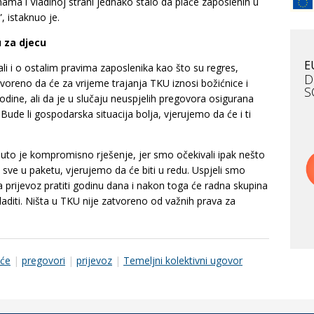
i nama i Vladinoj strani jednako stalo da plaće zaposlenih u
 istaknuo je.
Au
u za djecu
B
v
E
 i o ostalim pravima zaposlenika kao što su regres,
v
D
ovoreno da će za vrijeme trajanja TKU iznosi božićnice i
S
dine, ali da je u slučaju neuspjelih pregovora osigurana
 Bude li gospodarska situacija bolja, vjerujemo da će i ti
Mo
R
nuto je kompromisno rješenje, jer smo očekivali ipak nešto
 sve u paketu, vjerujemo da će biti u redu. Uspjeli smo
Po
prijevoz pratiti godinu dana i nakon toga će radna skupina
M
kladiti. Ništa u TKU nije zatvoreno od važnih prava za
Do
E
F
aće
|
pregovori
|
prijevoz
|
Temeljni kolektivni ugovor
O