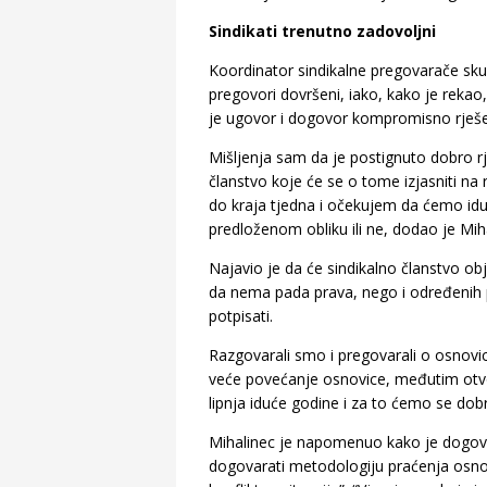
Sindikati trenutno zadovoljni
Koordinator sindikalne pregovarače skup
pregovori dovršeni, iako, kako je rekao, 
je ugovor i dogovor kompromisno rješe
Mišljenja sam da je postignuto dobro rj
članstvo koje će se o tome izjasniti na
do kraja tjedna i očekujem da ćemo idu
predloženom obliku ili ne, dodao je Mih
Najavio je da će sindikalno članstvo ob
da nema pada prava, nego i određenih p
potpisati.
Razgovarali smo i pregovarali o osnovic
veće povećanje osnovice, međutim otvo
lipnja iduće godine i za to ćemo se dobr
Mihalinec je napomenuo kako je dogovo
dogovarati metodologiju praćenja osnov