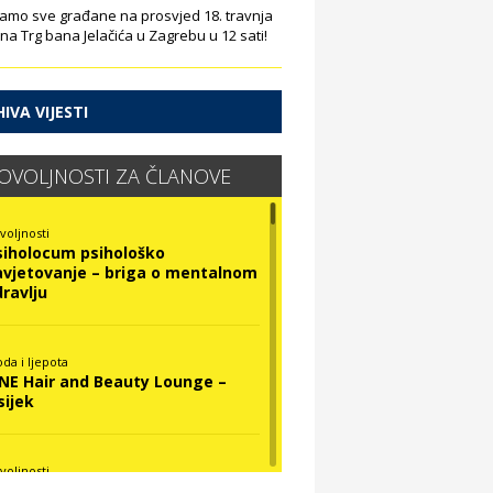
amo sve građane na prosvjed 18. travnja
 na Trg bana Jelačića u Zagrebu u 12 sati!
IVA VIJESTI
OVOLJNOSTI ZA ČLANOVE
voljnosti
siholocum psihološko
avjetovanje – briga o mentalnom
dravlju
da i ljepota
INE Hair and Beauty Lounge –
sijek
voljnosti
ova Optika