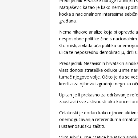
Predsjednik Hrvatske udruge radničkih si
Matijašević kazao je kako nemaju polit
kocka s nacionalnom interesima sebično
građana.
Nema nikakve analize koja bi opravdala 
nesposobne politike čine s nacionalnim
što misli, a vladajuća politika onemoguć
ulica te neposrednu demokraciju, drži C
Predsjednik Nezavisnih hrvatskih sindika
vlast donosi strateške odluke u ime naro
tumač njegove volje. Očito je da se već
kredita za njihovu izgradnju nego za oču
Upitan je li prekasno za održavanje ref
zaustaviti sve aktivnosti oko koncesion
Celakoski je dodao kako njihove aktivno
onemogućavanja referenduma smatrati 
i ustavnosudsku zaštitu.
Vilim Ribić u ime Matice hrvatskih sind