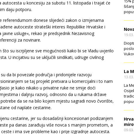
15% p
or
 autocesta u koncesiju za subotu 11. listopada i trajat će
šišan
decrease
 im daju potporu.
popus
volume.
da se referendumom donese slijedeći zakon o izmjenama
đene autoceste strateški interes Republike Hrvatske i
Nova
a javne usluge«, rekao je predsjednik Nezavisnog
19.03
ferenciji za novinare.
Diopt
poslo
 što su iscrpljene sve mogućnosti kako bi se Vladu uvjerilo
Vukov
 U incijativu su se uključili sindikati, udruge civilnog
La M
su da bi povezale područja i pridonijele razvoju
13.03
ioniranjem se taj projekt pretvara u komercijalni i to nam
La Me
aglasio je kako nikako u privatne ruke ne smije doći
Osije
mjestima i daljnju razvoj, odnosno da u rukama države
tradi
potrebe da se na bilo kojem mjestu sagradi novo čvorište,
popus
stane od naplate cestarine.
ijenu cestarine, jer su dosadašnji koncesionari podizanjem
Hrva
miro
 ceste pa danas zarađuju više novca s manjim prometom, a
09.03
ceste i ima sve probleme kao i prije izgradnje autocesta.