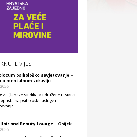
AKNUTE VIJESTI
olocum psihološko savjetovanje –
a o mentalnom zdravlju
.2026.
 Za članove sindikata udružene u Maticu
opusta na psihološke usluge i
tovanja.
 Hair and Beauty Lounge – Osijek
.2026.