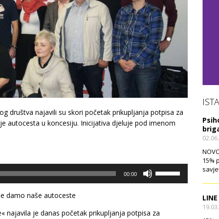
IST
lnog društva najavili su skori početak prikupljanja potpisa za
Psih
e autocesta u koncesiju. Inicijativa djeluje pod imenom
brig
02.06
NOVO!
15% p
Use
savje
00:00
Up/Down
Arrow
keys
 Ne damo naše autoceste
LINE
to
19.03
increase
« najavila je danas početak prikupljanja potpisa za