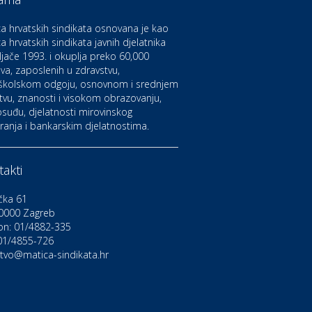
aruvarske toplice – ljekovita
aza na izvorima zdravlja
a hrvatskih sindikata osnovana je kao
a hrvatskih sindikata javnih djelatnika
ljače 1993. i okuplja preko 60,000
ltura i edukacija
azalište Kerempuh
va, zaposlenih u zdravstvu,
školskom odgoju, osnovnom i srednjem
tvu, znanosti i visokom obrazovanju,
suđu, djelatnosti mirovinskog
ltura i edukacija
ranja i bankarskim djelatnostima.
azalište ZKM
akti
to-moto i tehnika
arwiz rent a car
čka 61
0000 Zagreb
on: 01/4882-335
ravlje i osiguranje
NIQA osiguranje
 01/4855-726
stvo@matica-sindikata.hr
voljnosti
rdinacija dentalne medicine
ental Sudar