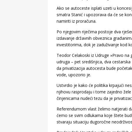
Ako se autoceste isplati uzeti u koncesi
smatra Stanić i upozorava da će se ko
namiriti iz proračuna.
Po njegovim riječima postoje dva rješe
izdavanje državnih obveznica građanima
investitorima, dok je zaduživanje kod ko
Teodor Celakoski iz Udruge »Pravo na gr
udruga – pet središnjica, dva cestarska
da privatizacija autocesta bude početak 
vode, upozorio je.
Ustvrdio je kako će politika krpajući n
njihovu rasprodaju i tome zajedno žele 
činjenicama nudeći tezu da je privatizaci
Referendumom vlast želimo natjerati d
ćemo se svim odlukama koje štete bud
stvaraju situaciju dugoročne neodrživost