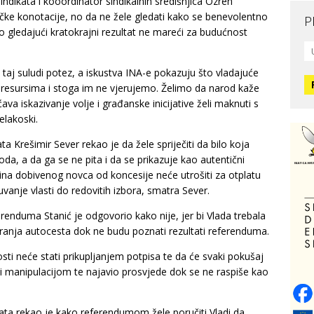
ndikata i kooordinator sindikalnih središnjica Ozren
ičke konotacije, no da ne žele gledati kako se benevolentno
P
 gledajući kratokrajni rezultat ne mareći za budućnost
Mo
L
O
taj suludi potez, a iskustva INA-e pokazuju što vladajuće
 resursima i stoga im ne vjerujemo. Želimo da narod kaže
ava iskazivanje volje i građanske inicijative želi maknuti s
O
elakoski.
H
ta Krešimir Sever rekao je da žele spriječiti da bilo koja
da, a da ga se ne pita i da se prikazuje kao autentični
Zd
ina dobivenog novca od koncesije neće utrošiti za otplatu
C
vanje vlasti do redovitih izbora, smatra Sever.
erenduma Stanić je odgovorio kako nije, jer bi Vlada trebala
O
iranja autocesta dok ne budu poznati rezultati referenduma.
V
sti neće stati prikupljanjem potpisa te da će svaki pokušaj
manipulacijom te najavio prosvjede dok se ne raspiše kao
Po
Op
o
ikata rekao je kako referendumom žele poručiti Vladi da