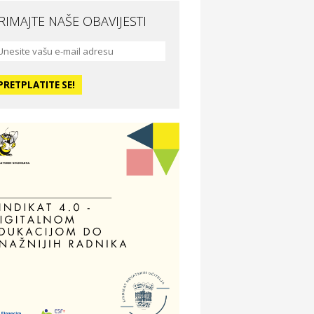
RIMAJTE NAŠE OBAVIJESTI
da i ljepota
a Medusa SPA & beauty studio –
sijek
dmor
otel Vila Ružica Crikvenica
ravlje i osiguranje
ertitudo osiguranja
dmor
illa Baranja – popust na smještaj
voljnosti
tika Adrialeće – online i fizičke
ptike