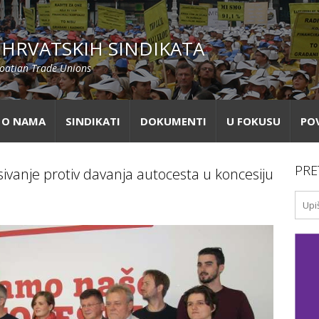
HRVATSKIH SINDIKATA
roatian Trade Unions
O NAMA
SINDIKATI
DOKUMENTI
U FOKUSU
PO
PRE
sivanje protiv davanja autocesta u koncesiju