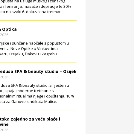
opusta na usluge muškog i ženskog
ja i feniranja, masaže i depilacije te 30%
ta na svaki 6. dolazak na tretman
 Optika
.2026.
rijske i sunčane naočale s popustom u
vnica Nove Optike u Vinkovcima,
aru, Osijeku, Đakovu i Zagrebu.
edusa SPA & beauty studio – Osijek
.2026.
dusa SPA & beauty studio, smješten u
ku, spaja moderne tretmane s
cionalnim ritualima njege i opuštanja. 10 %
ta za članove sindikata Matice.
tska zajedno za veće plaće i
vine
.2026.