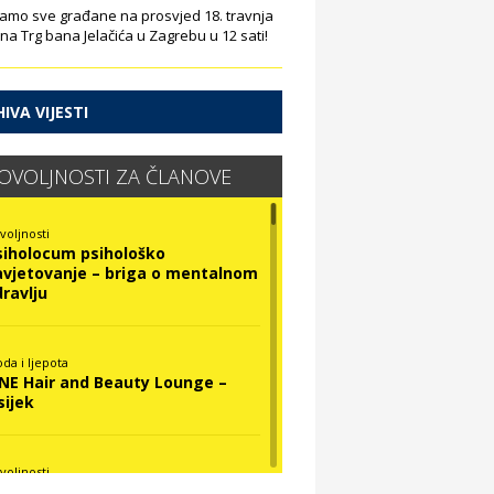
amo sve građane na prosvjed 18. travnja
 na Trg bana Jelačića u Zagrebu u 12 sati!
IVA VIJESTI
OVOLJNOSTI ZA ČLANOVE
voljnosti
siholocum psihološko
avjetovanje – briga o mentalnom
dravlju
da i ljepota
INE Hair and Beauty Lounge –
sijek
voljnosti
ova Optika