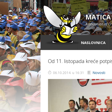
MATICA
Association of C
NASLOVNICA
Od 11. listopada kreće potpi
06.10.2014. u 16:31
Novosti