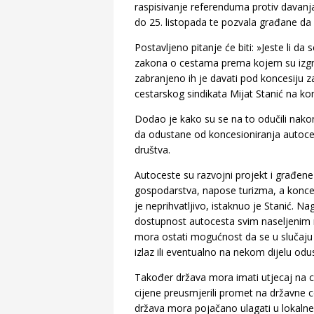
raspisivanje referenduma protiv davanja
do 25. listopada te pozvala građane da
Postavljeno pitanje će biti: »Jeste li 
zakona o cestama prema kojem su izgra
zabranjeno ih je davati pod koncesiju z
cestarskog sindikata Mijat Stanić na kon
Dodao je kako su se na to odučili nakon
da odustane od koncesioniranja autocesta.
društva.
Autoceste su razvojni projekt i građene 
gospodarstva, napose turizma, a konces
je neprihvatljivo, istaknuo je Stanić. N
dostupnost autocesta svim naseljenim 
mora ostati mogućnost da se u slučaju 
izlaz ili eventualno na nekom dijelu odu
Također država mora imati utjecaj na c
cijene preusmjerili promet na državne
država mora pojačano ulagati u lokalne 