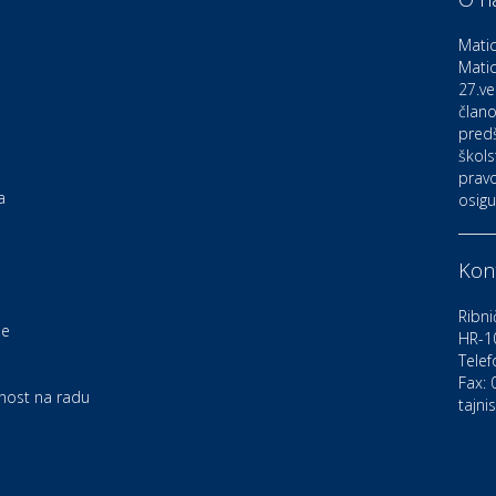
D
o
Matic
Matic
27.ve
Ku
K
člano
pred
škols
pravo
Ku
a
osigu
K
Kont
Au
C
Ribni
je
HR-1
Telef
Zd
e
U
Fax:
rnost na radu
tajni
Po
O
D