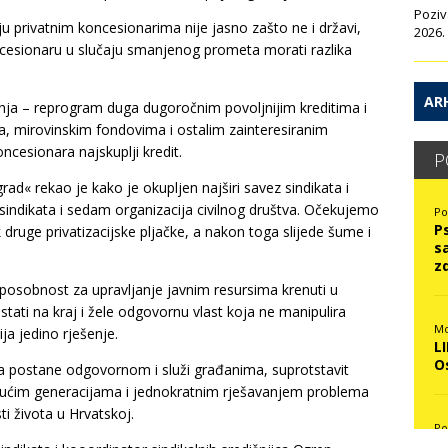
Poziv
ju privatnim koncesionarima nije jasno zašto ne i državi,
2026.
ncesionaru u slučaju smanjenog prometa morati razlika
ARH
nja – reprogram duga dugoročnim povoljnijim kreditima i
, mirovinskim fondovima i ostalim zainteresiranim
ncesionara najskuplji kredit.
P
ad« rekao je kako je okupljen najširi savez sindikata i
 sindikata i sedam organizacija civilnog društva. Očekujemo
Po
P
druge privatizacijske pljačke, a nakon toga slijede šume i
s
z
esposobnost za upravljanje javnim resursima krenuti u
stati na kraj i žele odgovornu vlast koja ne manipulira
Mo
ja jedino rješenje.
L
O
a postane odgovornom i služi građanima, suprotstavit
ućim generacijama i jednokratnim rješavanjem problema
i života u Hrvatskoj.
Po
N