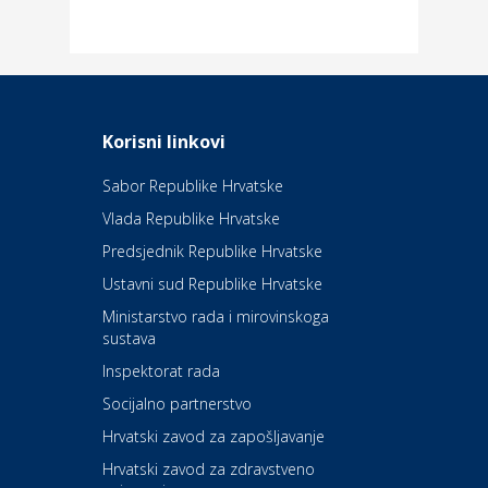
Dom i dizajn
Elektroinstalacijske usluge
Frankec
Odmor
Daruvarske toplice – ljekovita
Korisni linkovi
oaza na izvorima zdravlja
Sabor Republike Hrvatske
Vlada Republike Hrvatske
Kultura i edukacija
Kazalište Kerempuh
Predsjednik Republike Hrvatske
Ustavni sud Republike Hrvatske
Kultura i edukacija
Ministarstvo rada i mirovinskoga
Kazalište ZKM
sustava
Inspektorat rada
Socijalno partnerstvo
Auto-moto i tehnika
Carwiz rent a car
Hrvatski zavod za zapošljavanje
Hrvatski zavod za zdravstveno