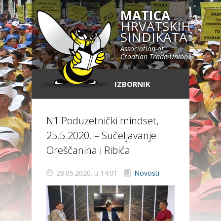
MATICA
HRVATSKIH
SINDIKATA
Association of
Croatian Trade Unions
IZBORNIK
N1 Poduzetnički mindset,
25.5.2020. – Sučeljavanje
Oreščanina i Ribića
28.05.2020. u 14:01
Novosti