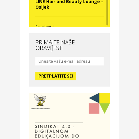
LINE Hair and Beauty Lounge –
Osijek
Povoljnosti
Nova Optika
PRIMAJTE NAŠE
OBAVIJESTI
Moda i ljepota
La Medusa SPA & beauty
studio – Osijek
Odmor
Hotel Vila Ružica Crikvenica
Zdravlje i osiguranje
Certitudo osiguranja
Odmor
Villa Baranja – popust na