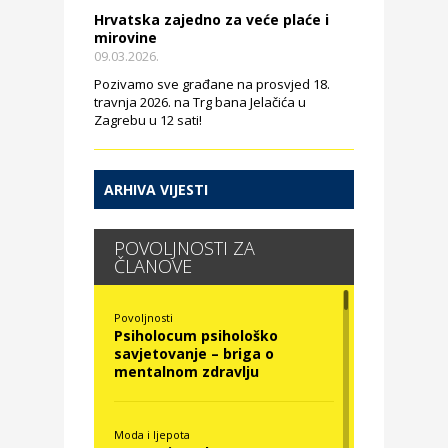
Hrvatska zajedno za veće plaće i
mirovine
09.03.2026.
Pozivamo sve građane na prosvjed 18.
travnja 2026. na Trg bana Jelačića u
Zagrebu u 12 sati!
ARHIVA VIJESTI
POVOLJNOSTI ZA
ČLANOVE
Povoljnosti
Psiholocum psihološko
savjetovanje – briga o
mentalnom zdravlju
Moda i ljepota