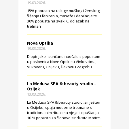
19.03.2026.
15% popusta na usluge muškog i ženskog
šišanja i feniranja, masaže i depilacije te
30% popusta na svaki 6. dolazak na
tretman
Nova Optika
19.03.2026.
Dioptrijske i sunčane naočale s popustom
u poslovnica Nove Optike u Vinkovcima,
Vukovaru, Osijeku, Đakovu i Zagrebu.
La Medusa SPA & beauty studio –
Osijek
13.03.2026.
La Medusa SPA & beauty studio, smješten
u Osijeku, spaja moderne tretmane s
tradicionalnim ritualima njege i opuštanja.
10 % popusta za članove sindikata Matice.