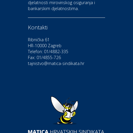
djelatnosti mirovinskog osiguranja i
Kultura i edukacija
bankarskim djelatnostima.
Kazalište Gavella
Kontakti
Moda i ljepota
Salon vjenčanica Ljubav
Ribnička 61
HR-10000 Zagreb
Telefon: 01/4882-335
Gastro
Hotel Bunčić Vrbovec
Fax: 01/4855-726
tajnistvo@matica-sindikata.hr
Povoljnosti
Poliklinika Terme Selce
Odmor
Izletište i vinotočje VINIA
Povoljnosti
Popusti na naočale u Optici