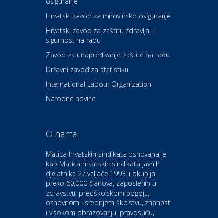
osiguranje
Zdravlje i osiguranje
UNIQA osiguranje
Hrvatski zavod za mirovinsko osiguranje
Hrvatski zavod za zaštitu zdravlja i
sigurnost na radu
Povoljnosti
Ordinacija dentalne medicine
Zavod za unapređivanje zaštite na radu
Dental Sudar
Državni zavod za statistiku
International Labour Organization
Dom i dizajn
Euro-vrt – kosilice, motorne
Narodne novine
pile, strojevi i vrtni alat
O nama
Odmor
Bluesun hotel Kaj Marija
Matica hrvatskih sindikata osnovana je
Bistrica
kao Matica hrvatskih sindikata javnih
djelatnika 27.veljače 1993. i okuplja
preko 60,000 članova, zaposlenih u
Auto-moto i tehnika
zdravstvu, predškolskom odgoju,
CIAK Auto d.o.o.
osnovnom i srednjem školstvu, znanosti
i visokom obrazovanju, pravosuđu,