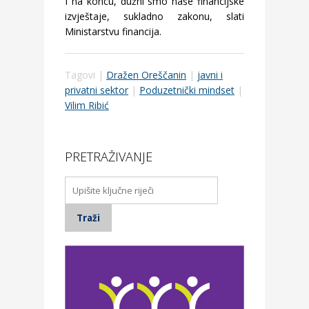
I na koncu, dužni smo naše financijske
izvještaje, sukladno zakonu, slati
Ministarstvu financija.
Tagovi |
Dražen Oreščanin
|
javni i
privatni sektor
|
Poduzetnički mindset
|
Vilim Ribić
PRETRAŽIVANJE