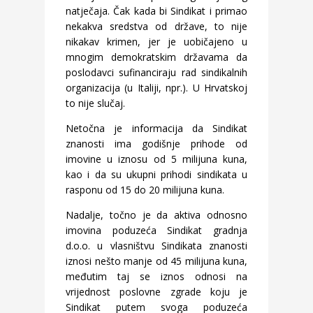
natječaja. Čak kada bi Sindikat i primao
nekakva sredstva od države, to nije
nikakav krimen, jer je uobičajeno u
mnogim demokratskim državama da
poslodavci sufinanciraju rad sindikalnih
organizacija (u Italiji, npr.). U Hrvatskoj
to nije slučaj.
Netočna je informacija da Sindikat
znanosti ima godišnje prihode od
imovine u iznosu od 5 milijuna kuna,
kao i da su ukupni prihodi sindikata u
rasponu od 15 do 20 milijuna kuna.
Nadalje, točno je da aktiva odnosno
imovina poduzeća Sindikat gradnja
d.o.o. u vlasništvu Sindikata znanosti
iznosi nešto manje od 45 milijuna kuna,
međutim taj se iznos odnosi na
vrijednost poslovne zgrade koju je
Sindikat putem svoga poduzeća