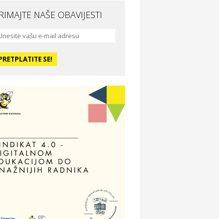
RIMAJTE NAŠE OBAVIJESTI
da i ljepota
a Medusa SPA & beauty studio –
sijek
dmor
otel Vila Ružica Crikvenica
ravlje i osiguranje
ertitudo osiguranja
dmor
illa Baranja – popust na smještaj
voljnosti
tika Adrialeće – online i fizičke
ptike