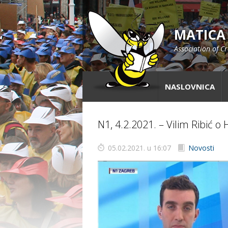
MATICA
Association of C
NASLOVNICA
N1, 4.2.2021. – Vilim Ribić 
05.02.2021. u 16:07
Novosti