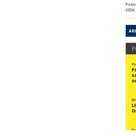
Poziv
2026.
ARH
P
Po
P
s
z
Mo
L
O
Po
N