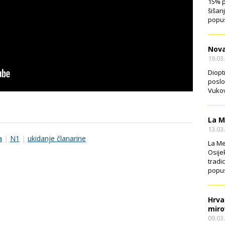
15% p
šišan
popus
Nova
19.03
Diopt
poslo
Vukov
La M
13.03
a
|
N1
|
ukidanje članarine
La Me
Osije
tradi
popus
Hrva
miro
09.03