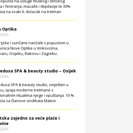
opusta na usluge muškog i ženskog
ja i feniranja, masaže i depilacije te 30%
ta na svaki 6. dolazak na tretman
 Optika
.2026.
rijske i sunčane naočale s popustom u
vnica Nove Optike u Vinkovcima,
aru, Osijeku, Đakovu i Zagrebu.
edusa SPA & beauty studio – Osijek
.2026.
dusa SPA & beauty studio, smješten u
ku, spaja moderne tretmane s
cionalnim ritualima njege i opuštanja. 10 %
ta za članove sindikata Matice.
tska zajedno za veće plaće i
vine
.2026.