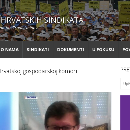
HRVATSKIH SINDIKATA
roatian Trade Unions
O NAMA
SINDIKATI
DOKUMENTI
U FOKUSU
PO
PRE
o Hrvatskoj gospodarskoj komori