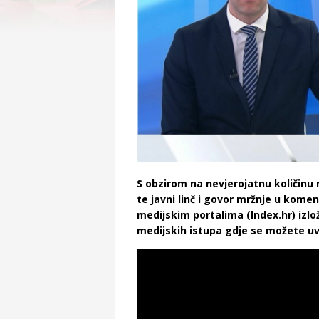
S obzirom na nevjerojatnu količinu 
te javni linč i govor mržnje u kom
medijskim portalima (Index.hr) izlo
medijskih istupa gdje se možete uvje