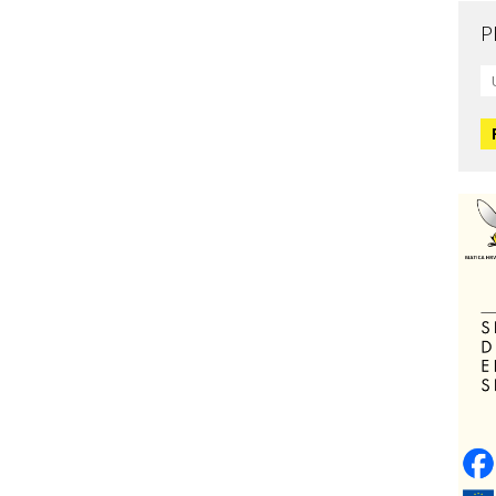
P
Mo
L
O
O
H
Zd
C
O
V
Po
Op
o