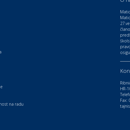
D
o
Matic
Matic
27.ve
Ku
K
člano
pred
škols
pravo
Ku
a
osigu
K
Kont
Au
C
Ribni
je
HR-1
Telef
Zd
e
U
Fax:
rnost na radu
tajni
Po
O
D