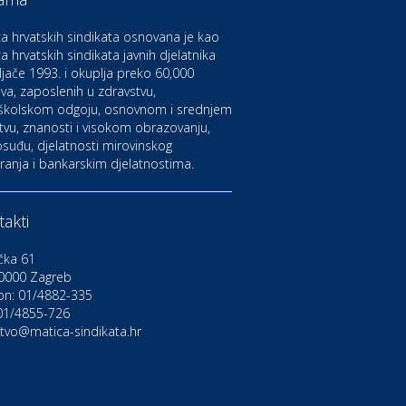
aruvarske toplice – ljekovita
aza na izvorima zdravlja
a hrvatskih sindikata osnovana je kao
a hrvatskih sindikata javnih djelatnika
ljače 1993. i okuplja preko 60,000
ltura i edukacija
azalište Kerempuh
va, zaposlenih u zdravstvu,
školskom odgoju, osnovnom i srednjem
tvu, znanosti i visokom obrazovanju,
suđu, djelatnosti mirovinskog
ltura i edukacija
ranja i bankarskim djelatnostima.
azalište ZKM
akti
to-moto i tehnika
arwiz rent a car
čka 61
0000 Zagreb
on: 01/4882-335
ravlje i osiguranje
NIQA osiguranje
 01/4855-726
stvo@matica-sindikata.hr
voljnosti
rdinacija dentalne medicine
ental Sudar