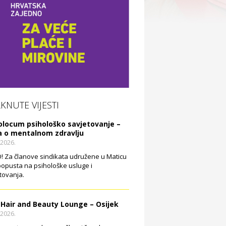
AKNUTE VIJESTI
olocum psihološko savjetovanje –
a o mentalnom zdravlju
.2026.
 Za članove sindikata udružene u Maticu
opusta na psihološke usluge i
tovanja.
 Hair and Beauty Lounge – Osijek
.2026.