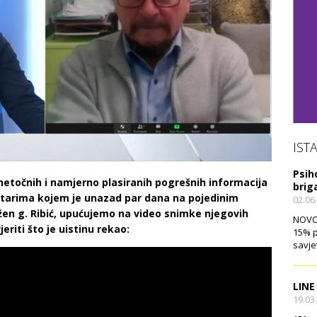
IST
Psih
netočnih i namjerno plasiranih pogrešnih informacija
brig
entarima kojem je unazad par dana na pojedinim
02.06
žen g. Ribić, upućujemo na video snimke njegovih
NOVO!
riti što je uistinu rekao:
15% p
savje
LINE
19.03