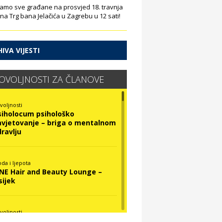
amo sve građane na prosvjed 18. travnja
 na Trg bana Jelačića u Zagrebu u 12 sati!
IVA VIJESTI
OVOLJNOSTI ZA ČLANOVE
voljnosti
siholocum psihološko
avjetovanje – briga o mentalnom
dravlju
da i ljepota
INE Hair and Beauty Lounge –
sijek
voljnosti
ova Optika