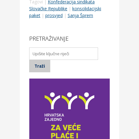
Tagovi |
Konfederacija sindikata
Slovačke Republike
|
konsolidacijski
paket
|
prosvjed
|
Sanja Šprem
PRETRAŽIVANJE