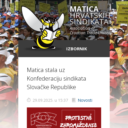
MATICA
HRVATSKIH
SINDIKATA
Association of
Croatian Trade Unions
IZBORNIK
Matica stala uz
Konfederaciju sindikata
Slovačke Republike
29.09.2025. u 15:37
Novosti