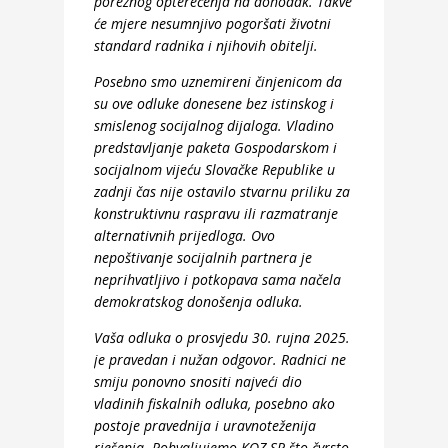
poreznog opterećenja na dohodak. Takve
će mjere nesumnjivo pogoršati životni
standard radnika i njihovih obitelji.
Posebno smo uznemireni činjenicom da
su ove odluke donesene bez istinskog i
smislenog socijalnog dijaloga. Vladino
predstavljanje paketa Gospodarskom i
socijalnom vijeću Slovačke Republike u
zadnji čas nije ostavilo stvarnu priliku za
konstruktivnu raspravu ili razmatranje
alternativnih prijedloga. Ovo
nepoštivanje socijalnih partnera je
neprihvatljivo i potkopava sama načela
demokratskog donošenja odluka.
Vaša odluka o prosvjedu 30. rujna 2025.
je pravedan i nužan odgovor. Radnici ne
smiju ponovno snositi najveći dio
vladinih fiskalnih odluka, posebno ako
postoje pravednija i uravnoteženija
rješenja. Pohvaljujemo KOZ SR što čvrsto