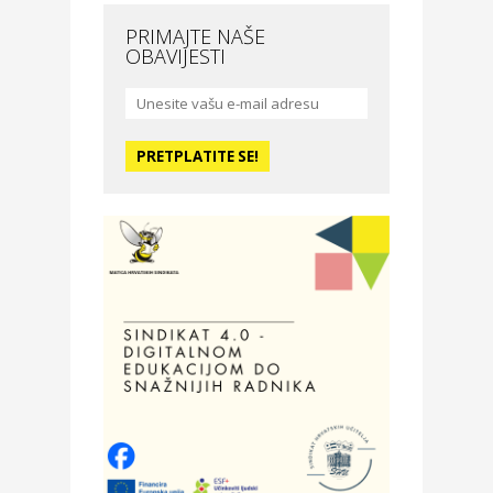
Nova Optika
PRIMAJTE NAŠE
OBAVIJESTI
Moda i ljepota
La Medusa SPA & beauty
studio – Osijek
Odmor
Hotel Vila Ružica Crikvenica
Zdravlje i osiguranje
Certitudo osiguranja
Odmor
Villa Baranja – popust na
smještaj
Povoljnosti
Optika Adrialeće – online i