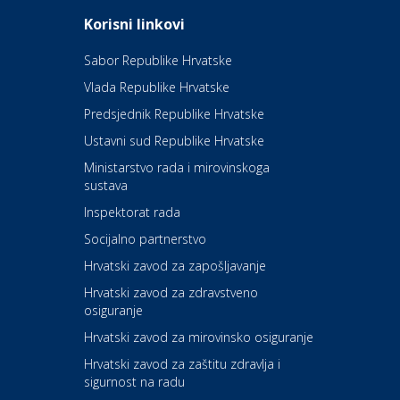
Odmor
Daruvarske toplice – ljekovita
Korisni linkovi
oaza na izvorima zdravlja
Sabor Republike Hrvatske
Vlada Republike Hrvatske
Kultura i edukacija
Kazalište Kerempuh
Predsjednik Republike Hrvatske
Ustavni sud Republike Hrvatske
Kultura i edukacija
Ministarstvo rada i mirovinskoga
Kazalište ZKM
sustava
Inspektorat rada
Socijalno partnerstvo
Auto-moto i tehnika
Carwiz rent a car
Hrvatski zavod za zapošljavanje
Hrvatski zavod za zdravstveno
osiguranje
Zdravlje i osiguranje
UNIQA osiguranje
Hrvatski zavod za mirovinsko osiguranje
Hrvatski zavod za zaštitu zdravlja i
sigurnost na radu
Povoljnosti
Ordinacija dentalne medicine