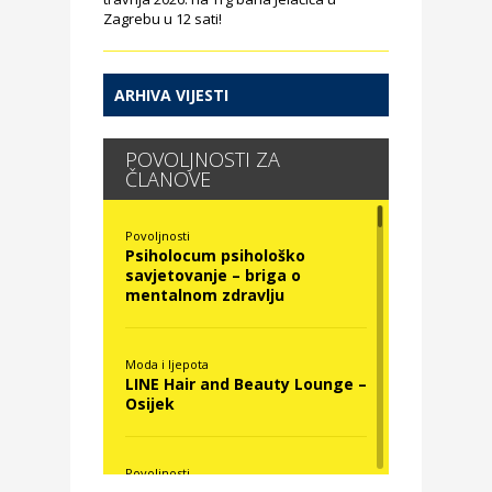
Zagrebu u 12 sati!
ARHIVA VIJESTI
POVOLJNOSTI ZA
ČLANOVE
Povoljnosti
Psiholocum psihološko
savjetovanje – briga o
mentalnom zdravlju
Moda i ljepota
LINE Hair and Beauty Lounge –
Osijek
Povoljnosti