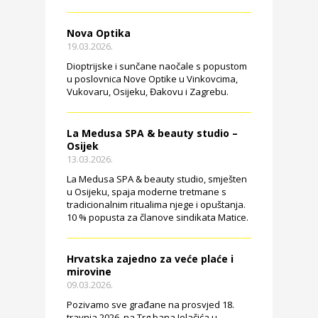
Nova Optika
19.03.2026.
Dioptrijske i sunčane naočale s popustom
u poslovnica Nove Optike u Vinkovcima,
Vukovaru, Osijeku, Đakovu i Zagrebu.
La Medusa SPA & beauty studio –
Osijek
13.03.2026.
La Medusa SPA & beauty studio, smješten
u Osijeku, spaja moderne tretmane s
tradicionalnim ritualima njege i opuštanja.
10 % popusta za članove sindikata Matice.
Hrvatska zajedno za veće plaće i
mirovine
09.03.2026.
Pozivamo sve građane na prosvjed 18.
travnja 2026. na Trg bana Jelačića u