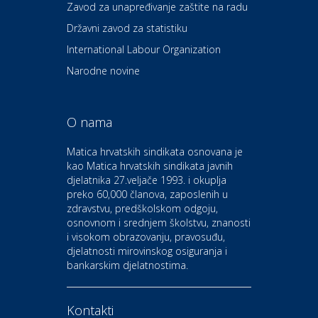
Zavod za unapređivanje zaštite na radu
Dental Sudar
Državni zavod za statistiku
International Labour Organization
Dom i dizajn
Euro-vrt – kosilice, motorne
Narodne novine
pile, strojevi i vrtni alat
O nama
Odmor
Bluesun hotel Kaj Marija
Matica hrvatskih sindikata osnovana je
Bistrica
kao Matica hrvatskih sindikata javnih
djelatnika 27.veljače 1993. i okuplja
preko 60,000 članova, zaposlenih u
Auto-moto i tehnika
zdravstvu, predškolskom odgoju,
CIAK Auto d.o.o.
osnovnom i srednjem školstvu, znanosti
i visokom obrazovanju, pravosuđu,
djelatnosti mirovinskog osiguranja i
Kultura i edukacija
bankarskim djelatnostima.
Kazalište Gavella
Kontakti
Moda i ljepota