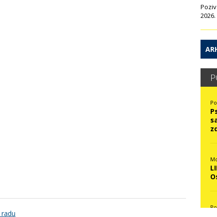
Poziv
2026.
ARH
P
Po
P
s
z
Mo
L
O
Po
 radu
N