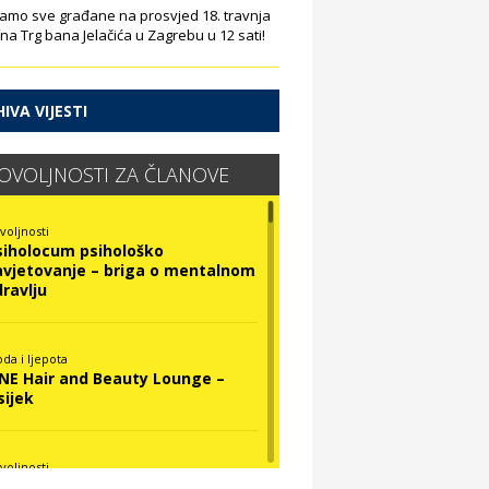
amo sve građane na prosvjed 18. travnja
 na Trg bana Jelačića u Zagrebu u 12 sati!
IVA VIJESTI
OVOLJNOSTI ZA ČLANOVE
voljnosti
siholocum psihološko
avjetovanje – briga o mentalnom
dravlju
da i ljepota
INE Hair and Beauty Lounge –
sijek
voljnosti
ova Optika