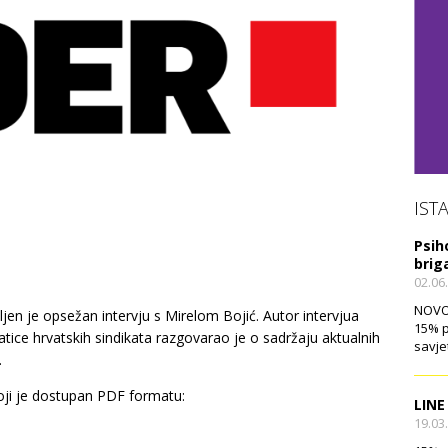
IST
Psih
brig
02.06
NOVO!
jen je opsežan intervju s Mirelom Bojić. Autor intervjua
15% p
ice hrvatskih sindikata razgovarao je o sadržaju aktualnih
savje
.
koji je dostupan PDF formatu:
LINE
19.03