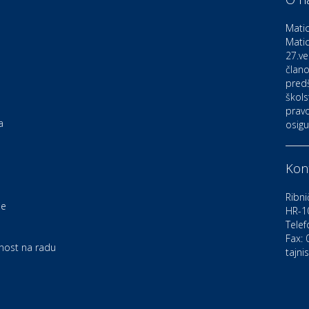
D
o
Matic
Matic
27.ve
Ku
K
člano
pred
škols
pravo
Ku
a
osigu
K
Kont
Au
C
Ribni
je
HR-1
Telef
Zd
e
U
Fax:
rnost na radu
tajni
Po
O
D