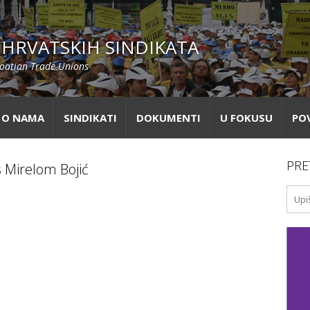
HRVATSKIH SINDIKATA
roatian Trade Unions
O NAMA
SINDIKATI
DOKUMENTI
U FOKUSU
PO
PRE
s Mirelom Bojić