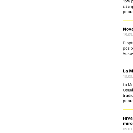
15% p
šišan
popus
Nova
19.03
Diopt
poslo
Vukov
La M
13.03
La Me
Osije
tradi
popus
Hrva
miro
09.03