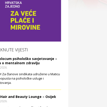
AKNUTE VIJESTI
olocum psihološko savjetovanje –
a o mentalnom zdravlju
.2026.
 Za članove sindikata udružene u Maticu
opusta na psihološke usluge i
tovanja.
 Hair and Beauty Lounge – Osijek
.2026.