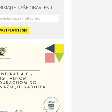
RIMAJTE NAŠE OBAVIJESTI
da i ljepota
a Medusa SPA & beauty studio –
sijek
dmor
otel Vila Ružica Crikvenica
ravlje i osiguranje
ertitudo osiguranja
dmor
illa Baranja – popust na smještaj
voljnosti
tika Adrialeće – online i fizičke
ptike