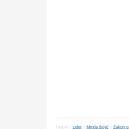
Tagovi |
Lider
|
Mirela Bojić
|
Zakon o