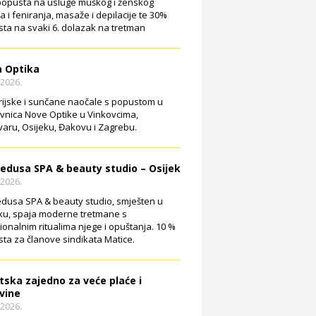
opusta na usluge muškog i ženskog
ja i feniranja, masaže i depilacije te 30%
ta na svaki 6. dolazak na tretman
 Optika
.2026.
rijske i sunčane naočale s popustom u
vnica Nove Optike u Vinkovcima,
aru, Osijeku, Đakovu i Zagrebu.
edusa SPA & beauty studio – Osijek
.2026.
dusa SPA & beauty studio, smješten u
ku, spaja moderne tretmane s
cionalnim ritualima njege i opuštanja. 10 %
ta za članove sindikata Matice.
tska zajedno za veće plaće i
vine
.2026.