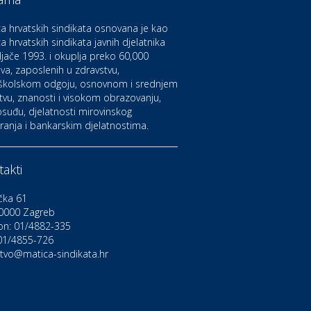
aruvarske toplice – ljekovita
aza na izvorima zdravlja
a hrvatskih sindikata osnovana je kao
a hrvatskih sindikata javnih djelatnika
ljače 1993. i okuplja preko 60,000
ltura i edukacija
azalište Kerempuh
va, zaposlenih u zdravstvu,
školskom odgoju, osnovnom i srednjem
tvu, znanosti i visokom obrazovanju,
suđu, djelatnosti mirovinskog
ltura i edukacija
ranja i bankarskim djelatnostima.
azalište ZKM
akti
to-moto i tehnika
arwiz rent a car
čka 61
0000 Zagreb
on: 01/4882-335
ravlje i osiguranje
NIQA osiguranje
 01/4855-726
stvo@matica-sindikata.hr
voljnosti
rdinacija dentalne medicine
ental Sudar