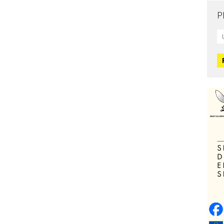
P
Mo
L
O
O
H
Zd
C
O
V
Po
Op
o