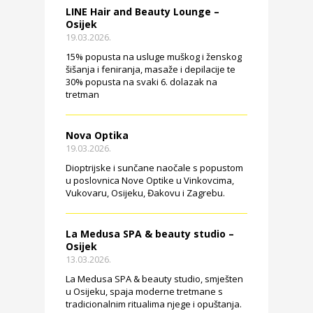
LINE Hair and Beauty Lounge –
Osijek
19.03.2026.
15% popusta na usluge muškog i ženskog
šišanja i feniranja, masaže i depilacije te
30% popusta na svaki 6. dolazak na
tretman
Nova Optika
19.03.2026.
Dioptrijske i sunčane naočale s popustom
u poslovnica Nove Optike u Vinkovcima,
Vukovaru, Osijeku, Đakovu i Zagrebu.
La Medusa SPA & beauty studio –
Osijek
13.03.2026.
La Medusa SPA & beauty studio, smješten
u Osijeku, spaja moderne tretmane s
tradicionalnim ritualima njege i opuštanja.