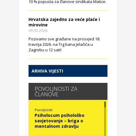
10 % popusta za članove sindikata Matice.
Hrvatska zajedno za veće plaće i
mirovine
09.03.2026.
Pozivamo sve građane na prosvjed 18.
travnja 2026. na Trg bana Jelačića u
Zagrebu u 12 sati!
ARHIVA VIJESTI
POVOLJNOSTI ZA
ČLANOVE
Povoljnosti
Psiholocum psihološko
savjetovanje – briga o
mentalnom zdravlju