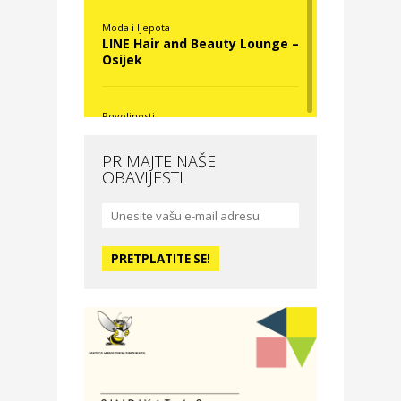
Moda i ljepota
LINE Hair and Beauty Lounge –
Osijek
Povoljnosti
Nova Optika
PRIMAJTE NAŠE
OBAVIJESTI
Moda i ljepota
La Medusa SPA & beauty
studio – Osijek
Odmor
Hotel Vila Ružica Crikvenica
Zdravlje i osiguranje
Certitudo osiguranja