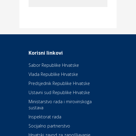
Dom i dizajn
Elektroinstalacijske usluge
Frankec
Odmor
Daruvarske toplice – ljekovita
Korisni linkovi
oaza na izvorima zdravlja
Sabor Republike Hrvatske
Vlada Republike Hrvatske
Kultura i edukacija
Kazalište Kerempuh
Predsjednik Republike Hrvatske
Ustavni sud Republike Hrvatske
Kultura i edukacija
Ministarstvo rada i mirovinskoga
Kazalište ZKM
sustava
Inspektorat rada
Socijalno partnerstvo
Auto-moto i tehnika
Carwiz rent a car
Hrvatski zavod za zapošljavanje