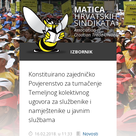
MATICA
HRVATSKIH
SINDIKATA
Association of
Croatian Trade Unions
IZBORNIK
Konstituirano zajedničko
Povjerenstvo za tumačenje
Temeljnog kolektivnog
ugovora za službenike i
namještenike u javnim
službama
16.02.2018. u 11:33
Novosti