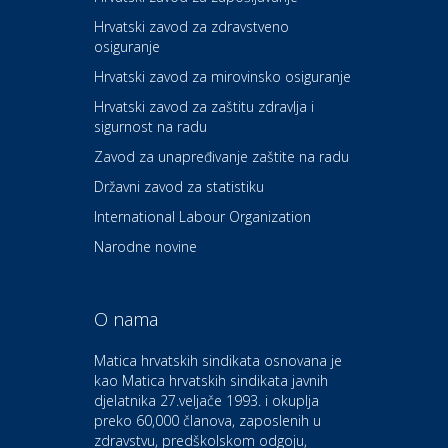
Hrvatski zavod za zdravstveno
osiguranje
Zdravlje i osiguranje
UNIQA osiguranje
Hrvatski zavod za mirovinsko osiguranje
Hrvatski zavod za zaštitu zdravlja i
sigurnost na radu
Povoljnosti
Ordinacija dentalne medicine
Zavod za unapređivanje zaštite na radu
Dental Sudar
Državni zavod za statistiku
International Labour Organization
Dom i dizajn
Euro-vrt – kosilice, motorne
Narodne novine
pile, strojevi i vrtni alat
O nama
Odmor
Bluesun hotel Kaj Marija
Matica hrvatskih sindikata osnovana je
Bistrica
kao Matica hrvatskih sindikata javnih
djelatnika 27.veljače 1993. i okuplja
preko 60,000 članova, zaposlenih u
Auto-moto i tehnika
zdravstvu, predškolskom odgoju,
CIAK Auto d.o.o.