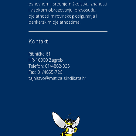
osnovnom i srednjem školstvu, znanosti
i visokom obrazovanju, pravosuđu,
djelatnosti mirovinskog osiguranja i
Kultura i edukacija
bankarskim djelatnostima.
Kazalište Gavella
Kontakti
Moda i ljepota
Salon vjenčanica Ljubav
Ribnička 61
HR-10000 Zagreb
Telefon: 01/4882-335
Gastro
Hotel Bunčić Vrbovec
Fax: 01/4855-726
tajnistvo@matica-sindikata.hr
Povoljnosti
Poliklinika Terme Selce
Odmor
Izletište i vinotočje VINIA