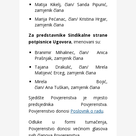
Matija Kikelj, član/ Sanda Pipunić,
zamjenik člana
Marija Pećanac, član/ Kristina Hrgar,
zamjenik člana
Za predstavnike Sindikalne strane
potpisnice Ugovora
, imenovani su:
Branimir Mihalinec, član/ Anica
Prašnjak, zamjenik člana
Tajana Drakulić, član/ Mirela
Matijević Erceg, zamjenik člana
Mirela Bojić,
član/ Ana Tuškan, zamjenik člana
Sjedište Povjerenstva je mjesto
predsjednika Povjerenstva.
Povjerenstvo donosi
Poslovnik o radu
.
Odluke u formi tumačenja,
Povjerenstvo donosi većinom glasova
svih članova Povjerenstva.