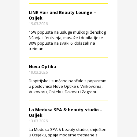
LINE Hair and Beauty Lounge –
Osijek
19.03.2026.
15% popusta na usluge muškog i ženskog
šišanja i feniranja, masaže i depilacije te
30% popusta na svaki 6. dolazak na
tretman
Nova Optika
19.03.2026.
Dioptrijske i sunčane naočale s popustom
u poslovnica Nove Optike u Vinkovcima,
Vukovaru, Osijeku, Đakovu i Zagrebu.
La Medusa SPA & beauty studio –
Osijek
13.03.2026.
La Medusa SPA & beauty studio, smješten
u Osijeku, spaja moderne tretmane s