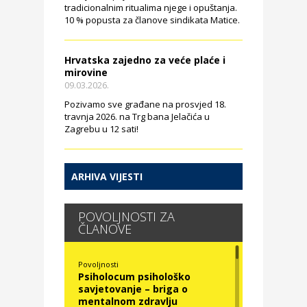
tradicionalnim ritualima njege i opuštanja.
10 % popusta za članove sindikata Matice.
Hrvatska zajedno za veće plaće i
mirovine
09.03.2026.
Pozivamo sve građane na prosvjed 18.
travnja 2026. na Trg bana Jelačića u
Zagrebu u 12 sati!
ARHIVA VIJESTI
POVOLJNOSTI ZA
ČLANOVE
Povoljnosti
Psiholocum psihološko
savjetovanje – briga o
mentalnom zdravlju