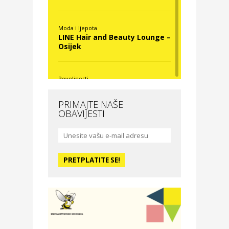
Moda i ljepota
LINE Hair and Beauty Lounge –
Osijek
Povoljnosti
Nova Optika
PRIMAJTE NAŠE
OBAVIJESTI
Moda i ljepota
La Medusa SPA & beauty
studio – Osijek
Odmor
Hotel Vila Ružica Crikvenica
Zdravlje i osiguranje
Certitudo osiguranja