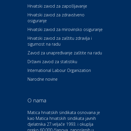
Carwiz rent a car
Hrvatski zavod za zapošljavanje
Hrvatski zavod za zdravstveno
osiguranje
Zdravlje i osiguranje
UNIQA osiguranje
Hrvatski zavod za mirovinsko osiguranje
Hrvatski zavod za zaštitu zdravlja i
sigurnost na radu
Povoljnosti
Ordinacija dentalne medicine
Zavod za unapređivanje zaštite na radu
Dental Sudar
Državni zavod za statistiku
International Labour Organization
Dom i dizajn
Euro-vrt – kosilice, motorne
Narodne novine
pile, strojevi i vrtni alat
O nama
Odmor
Bluesun hotel Kaj Marija
Matica hrvatskih sindikata osnovana je
Bistrica
kao Matica hrvatskih sindikata javnih
djelatnika 27.veljače 1993. i okuplja
preko 60,000 članova, zaposlenih u
Auto-moto i tehnika