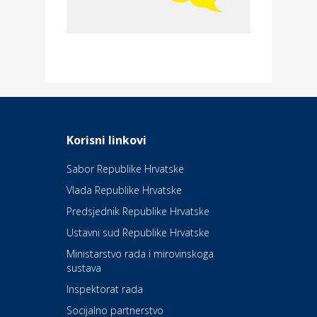
Merkur osiguranje
Dom i dizajn
Elektroinstalacijske usluge
Frankec
Odmor
Daruvarske toplice – ljekovita
Korisni linkovi
oaza na izvorima zdravlja
Sabor Republike Hrvatske
Vlada Republike Hrvatske
Kultura i edukacija
Kazalište Kerempuh
Predsjednik Republike Hrvatske
Ustavni sud Republike Hrvatske
Kultura i edukacija
Ministarstvo rada i mirovinskoga
Kazalište ZKM
sustava
Inspektorat rada
Socijalno partnerstvo
Auto-moto i tehnika