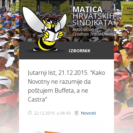
MATICA
HRVATSKIH
SINDIKATA
Association of
Croatian Trade Unions
IZBORNIK
Jutarnji list, 21.12.2015. “Kako
Novotny ne razumije da
poštujem Buffeta, a ne
Castra”
22.12.2015. u 06:43
Novosti