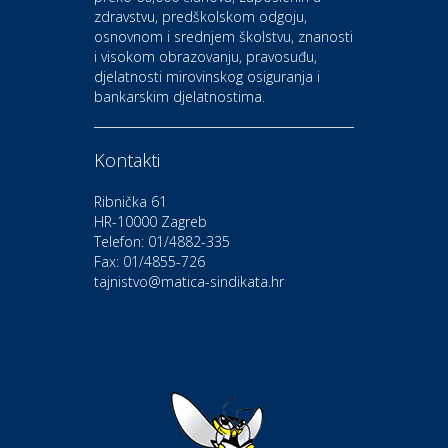
zdravstvu, predškolskom odgoju,
CIAK Auto d.o.o.
osnovnom i srednjem školstvu, znanosti
i visokom obrazovanju, pravosuđu,
djelatnosti mirovinskog osiguranja i
Kultura i edukacija
bankarskim djelatnostima.
Kazalište Gavella
Kontakti
Moda i ljepota
Salon vjenčanica Ljubav
Ribnička 61
HR-10000 Zagreb
Telefon: 01/4882-335
Gastro
Hotel Bunčić Vrbovec
Fax: 01/4855-726
tajnistvo@matica-sindikata.hr
Povoljnosti
Poliklinika Terme Selce
Odmor
Izletište i vinotočje VINIA