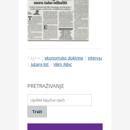
Tagovi |
ekonomske doktrine
|
intervju
|
Jutanji list
|
Vilim Ribić
PRETRAŽIVANJE