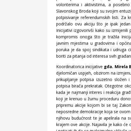
volonterima i aktivistima, a posebno 
Slavonskog Broda koji su svojim entuz
potpisivanje referendumskih listi. Za 
podržalo ovu akciju što je ipak jeda
Inicijativi izgovorivši kako su izmijeni
kompromis onoga što je tražila Inicija
javnim mjestima u gradovima i općina
poruka je da spoj sindikata i udruga ci
boriti za pitanja od interesa svih građan
Koordinatorica inicijative
gđa. Mirela B
djelomičan uspjeh, obzirom na izmjenu 
prikupljanje potpisa izuzetno složen
potpisa birača prekratak. Otegotne okol
kada je najmanji interes i reakcija gr
koji je krenuo u žurnu proceduru dono
pripremu akcije kojom bi se taj Zakon s
neposredne demokracije koja se ovom a
njihovu budućnost te je apelirala na sve
krajem ove akcije. Najavila je kako će o
i poticati ih da se maksimalno uključe 