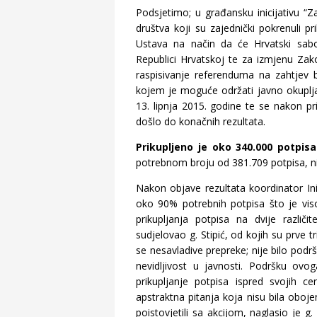
Podsjetimo; u građansku inicijativu “Z
društva koji su zajednički pokrenuli p
Ustava na način da će Hrvatski sabo
Republici Hrvatskoj te za izmjenu Zak
raspisivanje referenduma na zahtjev 
kojem je moguće održati javno okupljanj
13. lipnja 2015. godine te se nakon pri
došlo do konačnih rezultata.
Prikupljeno je oko 340.000 potpisa
potrebnom broju od 381.709 potpisa, nij
Nakon objave rezultata koordinator Ini
oko 90% potrebnih potpisa što je viso
prikupljanja potpisa na dvije različ
sudjelovao g. Stipić, od kojih su prve tr
se nesavladive prepreke; nije bilo podrške
nevidljivost u javnosti. Podršku ovoga
prikupljanje potpisa ispred svojih c
apstraktna pitanja koja nisu bila oboje
poistovjetili sa akcijom, naglasio je g