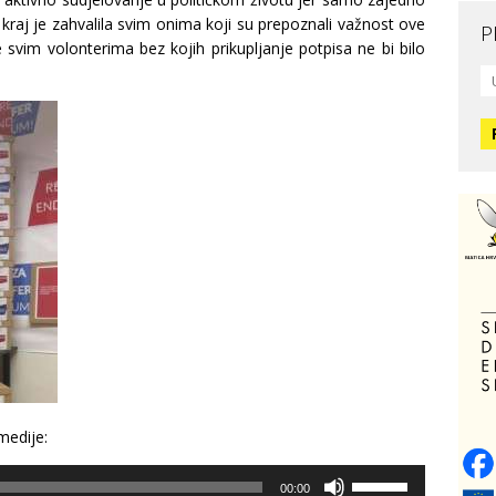
raj je zahvalila svim onima koji su prepoznali važnost ove
P
e svim volonterima bez kojih prikupljanje potpisa ne bi bilo
Mo
L
O
O
H
Zd
C
O
V
medije:
Po
Op
Use
o
00:00
Up/Down