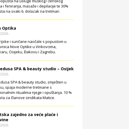
opusta na usluge muškog i ženskog
ja i feniranja, masaže i depilacije te 30%
ta na svaki 6. dolazak na tretman
 Optika
.2026.
rijske i sunčane naočale s popustom u
vnica Nove Optike u Vinkovcima,
aru, Osijeku, Đakovu i Zagrebu.
edusa SPA & beauty studio – Osijek
.2026.
dusa SPA & beauty studio, smješten u
ku, spaja moderne tretmane s
cionalnim ritualima njege i opuštanja. 10 %
ta za članove sindikata Matice.
tska zajedno za veće plaće i
vine
.2026.