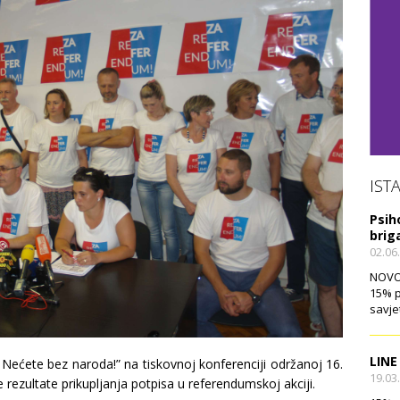
IST
Psih
brig
02.06
NOVO!
15% p
savje
LINE
 Nećete bez naroda!” na tiskovnoj konferenciji održanoj 16.
19.03
 rezultate prikupljanja potpisa u referendumskoj akciji.