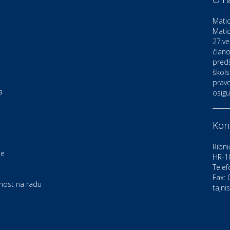
D
o
Matic
Matic
27.ve
Ku
K
člano
pred
škols
pravo
Ku
a
osigu
K
Kont
Au
C
Ribni
je
HR-1
Telef
Zd
e
U
Fax:
rnost na radu
tajni
Po
O
D