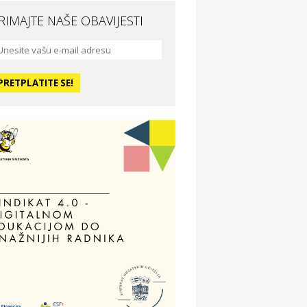
RIMAJTE NAŠE OBAVIJESTI
da i ljepota
a Medusa SPA & beauty studio –
sijek
dmor
otel Vila Ružica Crikvenica
ravlje i osiguranje
ertitudo osiguranja
dmor
illa Baranja – popust na smještaj
voljnosti
tika Adrialeće – online i fizičke
ptike