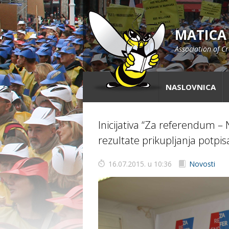
MATICA
Association of C
NASLOVNICA
Inicijativa “Za referendum –
rezultate prikupljanja potpis
16.07.2015. u 10:36
Novosti