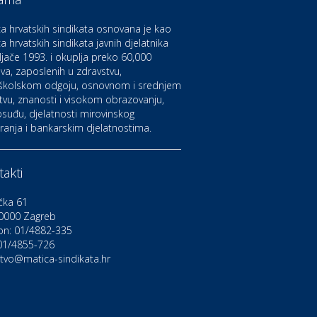
aruvarske toplice – ljekovita
aza na izvorima zdravlja
a hrvatskih sindikata osnovana je kao
a hrvatskih sindikata javnih djelatnika
ljače 1993. i okuplja preko 60,000
ltura i edukacija
azalište Kerempuh
va, zaposlenih u zdravstvu,
školskom odgoju, osnovnom i srednjem
tvu, znanosti i visokom obrazovanju,
suđu, djelatnosti mirovinskog
ltura i edukacija
ranja i bankarskim djelatnostima.
azalište ZKM
akti
to-moto i tehnika
arwiz rent a car
čka 61
0000 Zagreb
on: 01/4882-335
ravlje i osiguranje
NIQA osiguranje
 01/4855-726
stvo@matica-sindikata.hr
voljnosti
rdinacija dentalne medicine
ental Sudar