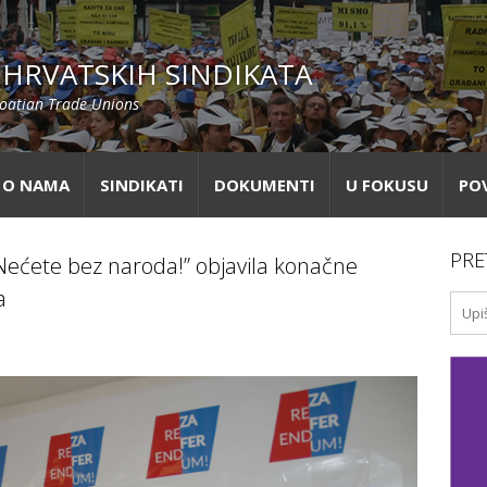
HRVATSKIH SINDIKATA
roatian Trade Unions
O NAMA
SINDIKATI
DOKUMENTI
U FOKUSU
PO
PRE
 Nećete bez naroda!” objavila konačne
a