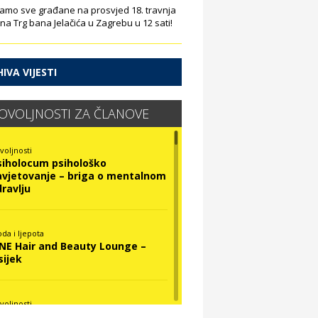
amo sve građane na prosvjed 18. travnja
 na Trg bana Jelačića u Zagrebu u 12 sati!
IVA VIJESTI
OVOLJNOSTI ZA ČLANOVE
voljnosti
siholocum psihološko
avjetovanje – briga o mentalnom
dravlju
da i ljepota
INE Hair and Beauty Lounge –
sijek
voljnosti
ova Optika