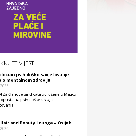
AKNUTE VIJESTI
olocum psihološko savjetovanje –
a o mentalnom zdravlju
.2026.
 Za članove sindikata udružene u Maticu
opusta na psihološke usluge i
tovanja.
 Hair and Beauty Lounge – Osijek
.2026.