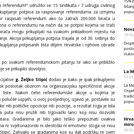
15% p
a referendum!” udružilo se 15 sindikata i 7 udruga civilnog
šišan
popus
rikupljanje potpisa za raspisivanje referenduma za izmjenu
r raspisati referendum ako to zatraži 200.000 birača u
ona o referendumu na način da se potpisi kojima se traži
Nova
birača mogu prikupljati na svakom prikladnom mjestu na
19.03
e. Akcija prikupljanja potpisa trajala je od 30. svibnja do
Diopt
kupljanja potpisanih lista diljem Hrvatske i njihove obrade
poslo
Vukov
po svakom referendumskom pitanju te iako se približilo
e se prikupilo dovoljno.
La M
13.03
cijative
g. Željko Stipić
dodao je kako je ipak prikupljeno
La Me
k postotak obzirom na organizacijsku specifičnost akcije
Osije
ite liste. Nakon četiri referendumske akcije u kojima je
tradi
i polučile uspjeh, u ovoj posljednjoj, izjavio je, postavile su
popus
 niti političke opozicije niti pozicije, a rezultat toga je bila
 puta nisu pružili niti trgovački lanci koji nisu dozvolili
Hrva
entara. Građanima je bilo jako teško prepoznati ovakva
miro
na ni svjetonazorski ni ideološki ni emotivno stoga se nisu
09.03
. Stipić. Zahvalio se građanima koji su dali podršku te svim