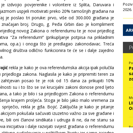
Poziv
je izdvojio povjerenike i volontere iz Splita, Daruvara i
2026.
ijazmom uspjeli motivirati preko 20% tamošnjih građana na
kraj je poslao tri poruke: prvo, više od 300.000 građana je
n značajan broj. Drugo, g. Peđa Grbin dao je kompliment
ARH
li prijedlog novog Zakona o referendumu te je novi prijedlog
tiva “Za referendum!” (prikupljanje potpisa na prikladnim
ma, op.a.) i onoga što je predlagao zakonodavac. Treća
P
vilnog društva odlično funkcionira te će se i dalje zajedno
a.
Po
ojić
rekla je kako je ova referendumska akcija ipak polučila
P
s
prijedloga zakona. Naglasila je kako je pripremiti teren za
z
 i zahtjevan posao te je rok od 15 dana za prikupiti 10%
nosti su i to što se svi krucijalni zakoni donose pred ljeto
ađana, a tako je bilo i sa prijedlogom Zakona o referendumu
Mo
šenja krajem proljeća. Stoga je bilo jako malo vremena za
L
priječio, rekla je gđa. Bojić. Zaključila je kako je pitanje
O
kcijom pokušala sačuvati izuzetno važno za sve građane i
, bili oni članovi sindikata i udruga ili ne, da ne stanu sa
va inicijativa i dalje razvijati svijest građana o referendumu
Po
N
u aktivno sudjelovanje u političkom životu jer samo zajedno