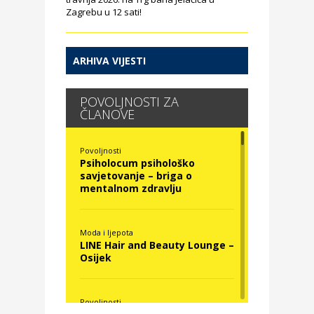
Zagrebu u 12 sati!
ARHIVA VIJESTI
POVOLJNOSTI ZA
ČLANOVE
Povoljnosti
Psiholocum psihološko
savjetovanje – briga o
mentalnom zdravlju
Moda i ljepota
LINE Hair and Beauty Lounge –
Osijek
Povoljnosti