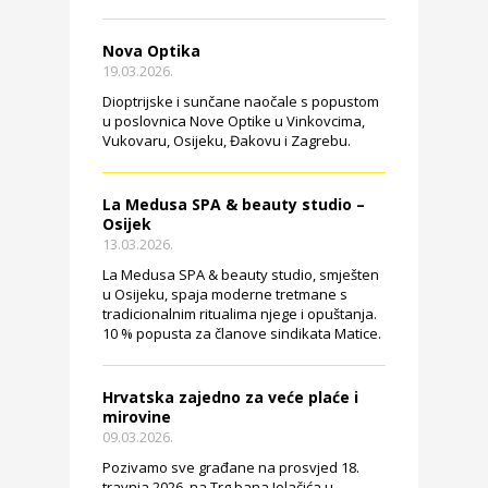
Nova Optika
19.03.2026.
Dioptrijske i sunčane naočale s popustom
u poslovnica Nove Optike u Vinkovcima,
Vukovaru, Osijeku, Đakovu i Zagrebu.
La Medusa SPA & beauty studio –
Osijek
13.03.2026.
La Medusa SPA & beauty studio, smješten
u Osijeku, spaja moderne tretmane s
tradicionalnim ritualima njege i opuštanja.
10 % popusta za članove sindikata Matice.
Hrvatska zajedno za veće plaće i
mirovine
09.03.2026.
Pozivamo sve građane na prosvjed 18.
travnja 2026. na Trg bana Jelačića u