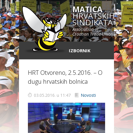
MATICA
HRVATSKIH
SINDIKATA
Association of
Croatian Trade Unions
IZBORNIK
HRT Otvoreno, 2.5.2016. – O
dugu hrvatskih bolnica
03.05.2016. u 11:47
Novosti