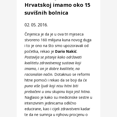
Hrvatskoj imamo oko 15
suvišnih bolnica
02. 05. 2016.
Činjenica je da je u ova tri mjeseca
stvoreno 160 milijuna kuna novog duga
i to je ono na što smo upozoravali od
početka, rekao je
Dario Nakić
.
Postavlja se pitanje kako održavati
kvalitetu zdravstvenog sustava koji
imamo, i on je dobre kvalitete, na
racionalan način.
Dotaknuo se reformi
hitne pomoći i rekao da se boji da će
puno više ljudi koji nisu hitni biti
prebačeni u onu skupinu koja jest hitna.
Naglasio je kako su medicinske sestre u
intenzivnim jedinicama odlično
educirane, kao i cijeli zdravstveni kadar
te da ne sumnja u njihovu procjenu o