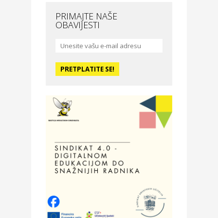
Nova Optika
PRIMAJTE NAŠE
OBAVIJESTI
Moda i ljepota
La Medusa SPA & beauty
studio – Osijek
Odmor
Hotel Vila Ružica Crikvenica
Zdravlje i osiguranje
Certitudo osiguranja
Odmor
Villa Baranja – popust na
smještaj
Povoljnosti
Optika Adrialeće – online i