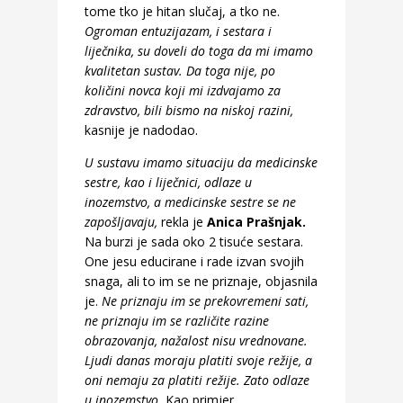
tome tko je hitan slučaj, a tko ne.
Ogroman entuzijazam, i sestara i
liječnika, su doveli do toga da mi imamo
kvalitetan sustav. Da toga nije, po
količini novca koji mi izdvajamo za
zdravstvo, bili bismo na niskoj razini,
kasnije je nadodao.
U sustavu imamo situaciju da medicinske
sestre, kao i liječnici, odlaze u
inozemstvo, a medicinske sestre se ne
zapošljavaju,
rekla je
Anica Prašnjak.
Na burzi je sada oko 2 tisuće sestara.
One jesu educirane i rade izvan svojih
snaga, ali to im se ne priznaje, objasnila
je.
Ne priznaju im se prekovremeni sati,
ne priznaju im se različite razine
obrazovanja, nažalost nisu vrednovane.
Ljudi danas moraju platiti svoje režije, a
oni nemaju za platiti režije. Zato odlaze
u inozemstvo.
Kao primjer