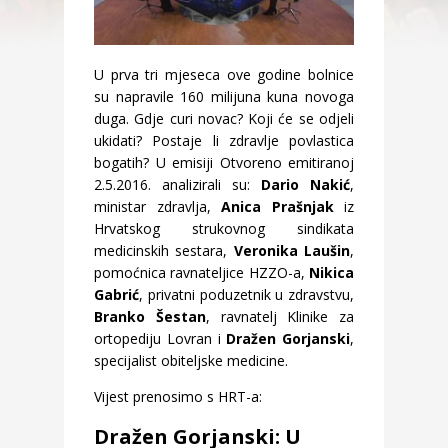
U prva tri mjeseca ove godine bolnice
su napravile 160 milijuna kuna novoga
duga. Gdje curi novac? Koji će se odjeli
ukidati? Postaje li zdravlje povlastica
bogatih? U emisiji Otvoreno emitiranoj
2.5.2016. analizirali su:
Dario Nakić
,
ministar zdravlja,
Anica Prašnjak
iz
Hrvatskog strukovnog sindikata
medicinskih sestara,
Veronika Laušin
,
pomoćnica ravnateljice HZZO-a,
Nikica
Gabrić
, privatni poduzetnik u zdravstvu,
Branko Šestan
, ravnatelj Klinike za
ortopediju Lovran i
Dražen Gorjanski
,
specijalist obiteljske medicine.
Vijest prenosimo s HRT-a:
Dražen Gorjanski: U