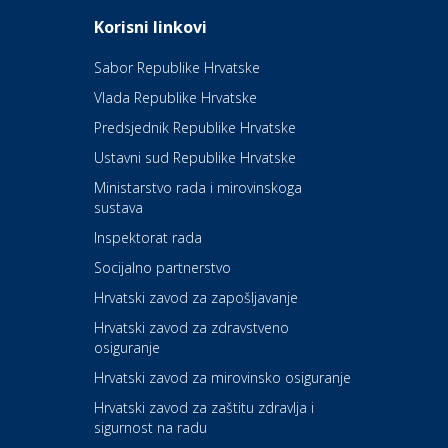
Odmor
Daruvarske toplice – ljekovita
Korisni linkovi
oaza na izvorima zdravlja
Sabor Republike Hrvatske
Vlada Republike Hrvatske
Kultura i edukacija
Kazalište Kerempuh
Predsjednik Republike Hrvatske
Ustavni sud Republike Hrvatske
Kultura i edukacija
Ministarstvo rada i mirovinskoga
Kazalište ZKM
sustava
Inspektorat rada
Socijalno partnerstvo
Auto-moto i tehnika
Carwiz rent a car
Hrvatski zavod za zapošljavanje
Hrvatski zavod za zdravstveno
osiguranje
Zdravlje i osiguranje
UNIQA osiguranje
Hrvatski zavod za mirovinsko osiguranje
Hrvatski zavod za zaštitu zdravlja i
sigurnost na radu
Povoljnosti
Ordinacija dentalne medicine