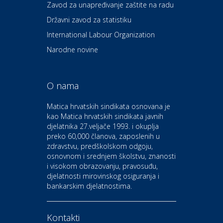
Zavod za unapređivanje zaštite na radu
Dental Sudar
Državni zavod za statistiku
International Labour Organization
Dom i dizajn
Euro-vrt – kosilice, motorne
Narodne novine
pile, strojevi i vrtni alat
O nama
Odmor
Bluesun hotel Kaj Marija
Matica hrvatskih sindikata osnovana je
Bistrica
kao Matica hrvatskih sindikata javnih
djelatnika 27.veljače 1993. i okuplja
preko 60,000 članova, zaposlenih u
Auto-moto i tehnika
zdravstvu, predškolskom odgoju,
CIAK Auto d.o.o.
osnovnom i srednjem školstvu, znanosti
i visokom obrazovanju, pravosuđu,
djelatnosti mirovinskog osiguranja i
Kultura i edukacija
bankarskim djelatnostima.
Kazalište Gavella
Kontakti
Moda i ljepota