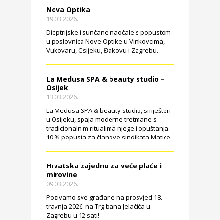
Nova Optika
19.03.2026.
Dioptrijske i sunčane naočale s popustom
u poslovnica Nove Optike u Vinkovcima,
Vukovaru, Osijeku, Đakovu i Zagrebu.
La Medusa SPA & beauty studio –
Osijek
13.03.2026.
La Medusa SPA & beauty studio, smješten
u Osijeku, spaja moderne tretmane s
tradicionalnim ritualima njege i opuštanja.
10 % popusta za članove sindikata Matice.
Hrvatska zajedno za veće plaće i
mirovine
09.03.2026.
Pozivamo sve građane na prosvjed 18.
travnja 2026. na Trg bana Jelačića u
Zagrebu u 12 sati!