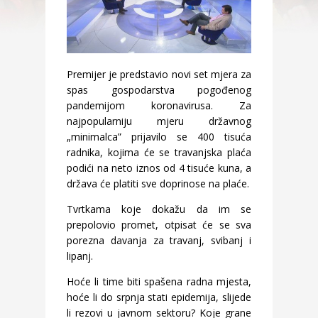
Premijer je predstavio novi set mjera za
spas gospodarstva pogođenog
pandemijom koronavirusa. Za
najpopularniju mjeru državnog
„minimalca” prijavilo se 400 tisuća
radnika, kojima će se travanjska plaća
podići na neto iznos od 4 tisuće kuna, a
država će platiti sve doprinose na plaće.
Tvrtkama koje dokažu da im se
prepolovio promet, otpisat će se sva
porezna davanja za travanj, svibanj i
lipanj.
Hoće li time biti spašena radna mjesta,
hoće li do srpnja stati epidemija, slijede
li rezovi u javnom sektoru? Koje grane