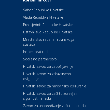
Korisni linkovi
oaza na izvorima zdravlja
Sabor Republike Hrvatske
Vlada Republike Hrvatske
Kultura i edukacija
Kazalište Kerempuh
Predsjednik Republike Hrvatske
Ustavni sud Republike Hrvatske
Kultura i edukacija
Ministarstvo rada i mirovinskoga
Kazalište ZKM
sustava
Inspektorat rada
Socijalno partnerstvo
Auto-moto i tehnika
Carwiz rent a car
Hrvatski zavod za zapošljavanje
Hrvatski zavod za zdravstveno
osiguranje
Zdravlje i osiguranje
UNIQA osiguranje
Hrvatski zavod za mirovinsko osiguranje
Hrvatski zavod za zaštitu zdravlja i
sigurnost na radu
Povoljnosti
Ordinacija dentalne medicine
Zavod za unapređivanje zaštite na radu
Dental Sudar