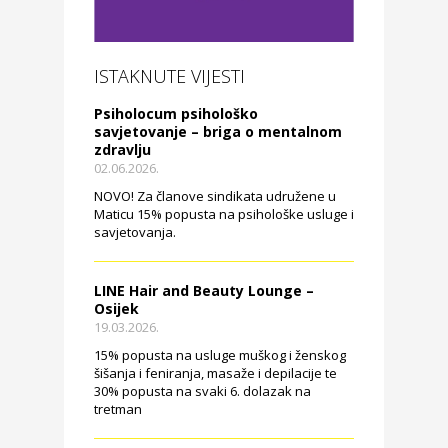
ISTAKNUTE VIJESTI
Psiholocum psihološko
savjetovanje – briga o mentalnom
zdravlju
02.06.2026.
NOVO! Za članove sindikata udružene u
Maticu 15% popusta na psihološke usluge i
savjetovanja.
LINE Hair and Beauty Lounge –
Osijek
19.03.2026.
15% popusta na usluge muškog i ženskog
šišanja i feniranja, masaže i depilacije te
30% popusta na svaki 6. dolazak na
tretman