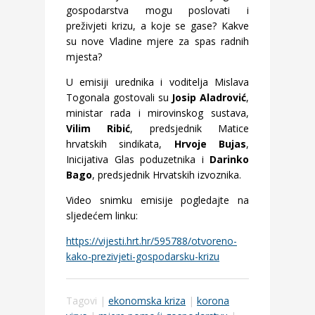
gospodarstva mogu poslovati i
preživjeti krizu, a koje se gase? Kakve
su nove Vladine mjere za spas radnih
mjesta?
U emisiji urednika i voditelja Mislava
Togonala gostovali su
Josip Aladrović
,
ministar rada i mirovinskog sustava,
Vilim Ribić
, predsjednik Matice
hrvatskih sindikata,
Hrvoje Bujas
,
Inicijativa Glas poduzetnika i
Darinko
Bago
, predsjednik Hrvatskih izvoznika.
Video snimku emisije pogledajte na
sljedećem linku:
https://vijesti.hrt.hr/595788/otvoreno-
kako-prezivjeti-gospodarsku-krizu
Tagovi |
ekonomska kriza
|
korona