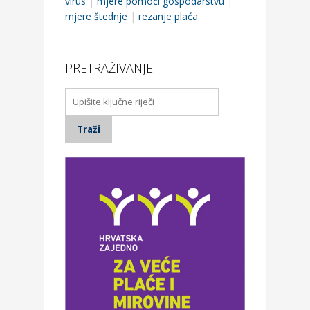
virus
|
mjere pomoći gospodarstvu
|
mjere štednje
|
rezanje plaća
PRETRAŽIVANJE