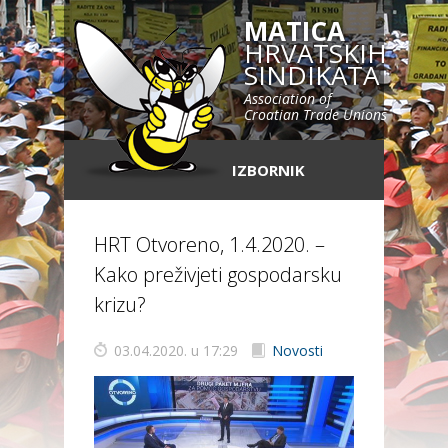
MATICA
HRVATSKIH
SINDIKATA
Association of
Croatian Trade Unions
IZBORNIK
HRT Otvoreno, 1.4.2020. –
Kako preživjeti gospodarsku
krizu?
03.04.2020. u 17:29
Novosti