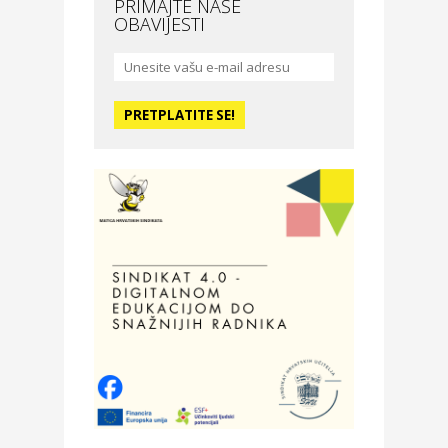
PRIMAJTE NAŠE
OBAVIJESTI
Moda i ljepota
La Medusa SPA & beauty
studio – Osijek
Odmor
Hotel Vila Ružica Crikvenica
Zdravlje i osiguranje
Certitudo osiguranja
Odmor
Villa Baranja – popust na
smještaj
Povoljnosti
Optika Adrialeće – online i
fizičke optike