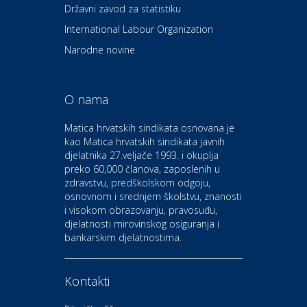
Državni zavod za statistiku
International Labour Organization
Dom i dizajn
Euro-vrt – kosilice, motorne
Narodne novine
pile, strojevi i vrtni alat
O nama
Odmor
Bluesun hotel Kaj Marija
Matica hrvatskih sindikata osnovana je
Bistrica
kao Matica hrvatskih sindikata javnih
djelatnika 27.veljače 1993. i okuplja
preko 60,000 članova, zaposlenih u
Auto-moto i tehnika
zdravstvu, predškolskom odgoju,
CIAK Auto d.o.o.
osnovnom i srednjem školstvu, znanosti
i visokom obrazovanju, pravosuđu,
djelatnosti mirovinskog osiguranja i
Kultura i edukacija
bankarskim djelatnostima.
Kazalište Gavella
Kontakti
Moda i ljepota
Salon vjenčanica Ljubav