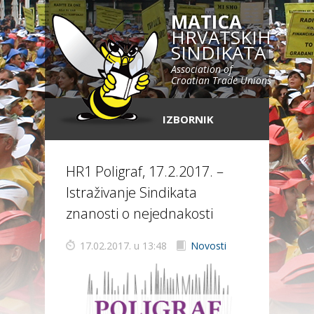
MATICA
HRVATSKIH
SINDIKATA
Association of
Croatian Trade Unions
IZBORNIK
HR1 Poligraf, 17.2.2017. –
Istraživanje Sindikata
znanosti o nejednakosti
17.02.2017. u 13:48
Novosti