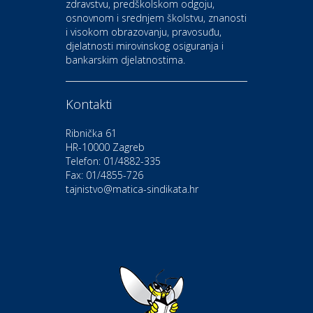
zdravstvu, predškolskom odgoju,
CIAK Auto d.o.o.
osnovnom i srednjem školstvu, znanosti
i visokom obrazovanju, pravosuđu,
djelatnosti mirovinskog osiguranja i
Kultura i edukacija
bankarskim djelatnostima.
Kazalište Gavella
Kontakti
Moda i ljepota
Salon vjenčanica Ljubav
Ribnička 61
HR-10000 Zagreb
Telefon: 01/4882-335
Gastro
Hotel Bunčić Vrbovec
Fax: 01/4855-726
tajnistvo@matica-sindikata.hr
Povoljnosti
Poliklinika Terme Selce
Odmor
Izletište i vinotočje VINIA