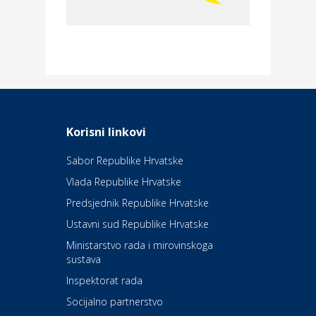
Merkur osiguranje
Dom i dizajn
Elektroinstalacijske usluge
Frankec
Odmor
Daruvarske toplice – ljekovita
Korisni linkovi
oaza na izvorima zdravlja
Sabor Republike Hrvatske
Vlada Republike Hrvatske
Kultura i edukacija
Kazalište Kerempuh
Predsjednik Republike Hrvatske
Ustavni sud Republike Hrvatske
Kultura i edukacija
Ministarstvo rada i mirovinskoga
Kazalište ZKM
sustava
Inspektorat rada
Socijalno partnerstvo
Auto-moto i tehnika
Carwiz rent a car