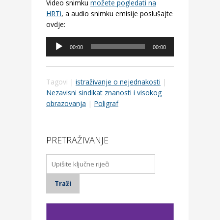
Video snimku
možete pogledati na
HRTi
, a audio snimku emisije poslušajte
ovdje:
Audio
00:00
00:00
Player
Tagovi |
istraživanje o nejednakosti
|
Nezavisni sindikat znanosti i visokog
obrazovanja
|
Poligraf
PRETRAŽIVANJE