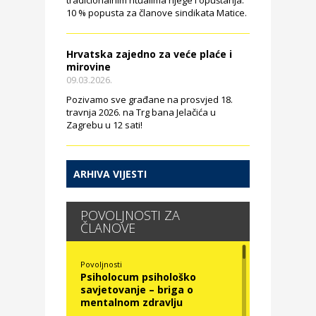
tradicionalnim ritualima njege i opuštanja.
10 % popusta za članove sindikata Matice.
Hrvatska zajedno za veće plaće i
mirovine
09.03.2026.
Pozivamo sve građane na prosvjed 18.
travnja 2026. na Trg bana Jelačića u
Zagrebu u 12 sati!
ARHIVA VIJESTI
POVOLJNOSTI ZA
ČLANOVE
Povoljnosti
Psiholocum psihološko
savjetovanje – briga o
mentalnom zdravlju