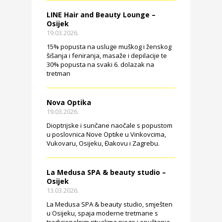
LINE Hair and Beauty Lounge –
Osijek
19.03.2026.
15% popusta na usluge muškog i ženskog
šišanja i feniranja, masaže i depilacije te
30% popusta na svaki 6. dolazak na
tretman
Nova Optika
19.03.2026.
Dioptrijske i sunčane naočale s popustom
u poslovnica Nove Optike u Vinkovcima,
Vukovaru, Osijeku, Đakovu i Zagrebu.
La Medusa SPA & beauty studio –
Osijek
13.03.2026.
La Medusa SPA & beauty studio, smješten
u Osijeku, spaja moderne tretmane s