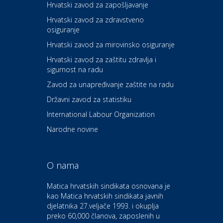
Hrvatski zavod za zapošljavanje
Hrvatski zavod za zdravstveno
osiguranje
Zdravlje i osiguranje
UNIQA osiguranje
Hrvatski zavod za mirovinsko osiguranje
Hrvatski zavod za zaštitu zdravlja i
sigurnost na radu
Povoljnosti
Ordinacija dentalne medicine
Zavod za unapređivanje zaštite na radu
Dental Sudar
Državni zavod za statistiku
International Labour Organization
Dom i dizajn
Euro-vrt – kosilice, motorne
Narodne novine
pile, strojevi i vrtni alat
O nama
Odmor
Bluesun hotel Kaj Marija
Matica hrvatskih sindikata osnovana je
Bistrica
kao Matica hrvatskih sindikata javnih
djelatnika 27.veljače 1993. i okuplja
preko 60,000 članova, zaposlenih u
Auto-moto i tehnika