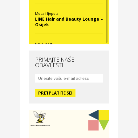
Moda i ljepota
LINE Hair and Beauty Lounge –
Osijek
Povoljnosti
Nova Optika
PRIMAJTE NAŠE
OBAVIJESTI
Moda i ljepota
La Medusa SPA & beauty
studio – Osijek
Odmor
Hotel Vila Ružica Crikvenica
Zdravlje i osiguranje
Certitudo osiguranja