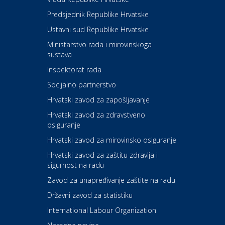
Kultura i edukacija
Kazalište Kerempuh
Predsjednik Republike Hrvatske
Ustavni sud Republike Hrvatske
Kultura i edukacija
Ministarstvo rada i mirovinskoga
Kazalište ZKM
sustava
Inspektorat rada
Socijalno partnerstvo
Auto-moto i tehnika
Carwiz rent a car
Hrvatski zavod za zapošljavanje
Hrvatski zavod za zdravstveno
osiguranje
Zdravlje i osiguranje
UNIQA osiguranje
Hrvatski zavod za mirovinsko osiguranje
Hrvatski zavod za zaštitu zdravlja i
sigurnost na radu
Povoljnosti
Ordinacija dentalne medicine
Zavod za unapređivanje zaštite na radu
Dental Sudar
Državni zavod za statistiku
International Labour Organization
Dom i dizajn
Euro-vrt – kosilice, motorne