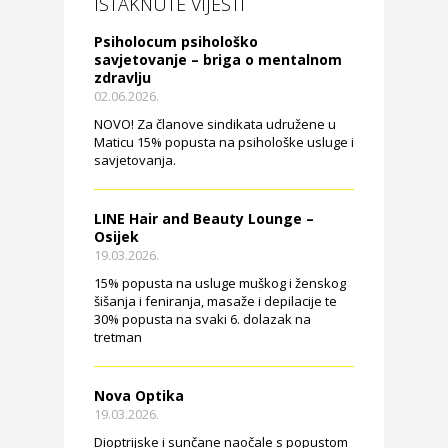
ISTAKNUTE VIJESTI
Psiholocum psihološko
savjetovanje – briga o mentalnom
zdravlju
02.06.2026.
NOVO! Za članove sindikata udružene u
Maticu 15% popusta na psihološke usluge i
savjetovanja.
LINE Hair and Beauty Lounge –
Osijek
19.03.2026.
15% popusta na usluge muškog i ženskog
šišanja i feniranja, masaže i depilacije te
30% popusta na svaki 6. dolazak na
tretman
Nova Optika
19.03.2026.
Dioptrijske i sunčane naočale s popustom