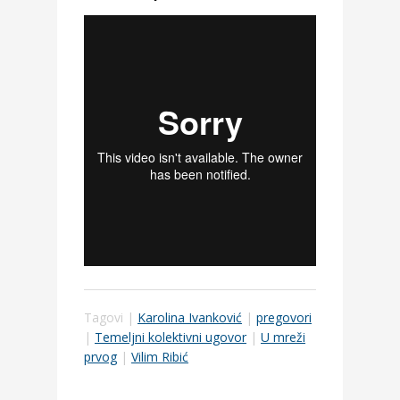
Tagovi |
Karolina Ivanković
|
pregovori
|
Temeljni kolektivni ugovor
|
U mreži
prvog
|
Vilim Ribić