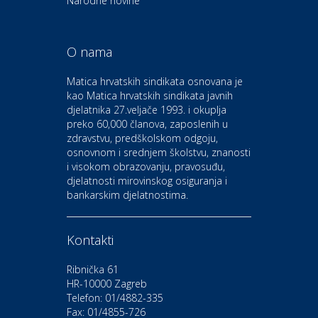
Narodne novine
pile, strojevi i vrtni alat
O nama
Odmor
Bluesun hotel Kaj Marija
Matica hrvatskih sindikata osnovana je
Bistrica
kao Matica hrvatskih sindikata javnih
djelatnika 27.veljače 1993. i okuplja
preko 60,000 članova, zaposlenih u
Auto-moto i tehnika
zdravstvu, predškolskom odgoju,
CIAK Auto d.o.o.
osnovnom i srednjem školstvu, znanosti
i visokom obrazovanju, pravosuđu,
djelatnosti mirovinskog osiguranja i
Kultura i edukacija
bankarskim djelatnostima.
Kazalište Gavella
Kontakti
Moda i ljepota
Salon vjenčanica Ljubav
Ribnička 61
HR-10000 Zagreb
Telefon: 01/4882-335
Gastro
Hotel Bunčić Vrbovec
Fax: 01/4855-726