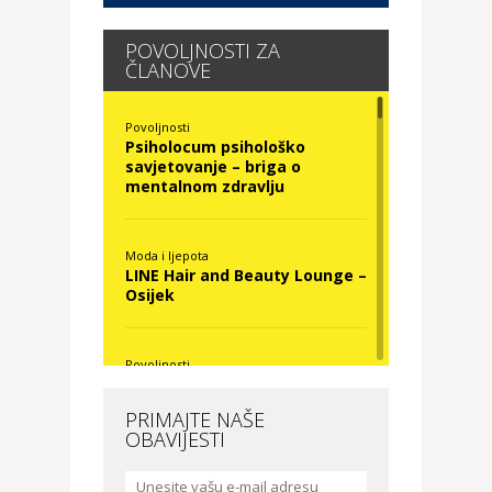
POVOLJNOSTI ZA
ČLANOVE
Povoljnosti
Psiholocum psihološko
savjetovanje – briga o
mentalnom zdravlju
Moda i ljepota
LINE Hair and Beauty Lounge –
Osijek
Povoljnosti
Nova Optika
PRIMAJTE NAŠE
OBAVIJESTI
Moda i ljepota
La Medusa SPA & beauty