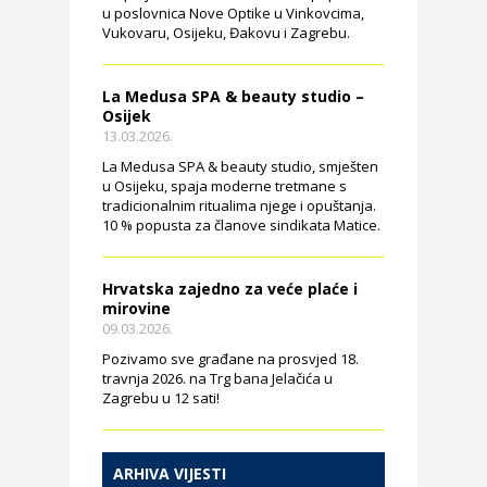
u poslovnica Nove Optike u Vinkovcima,
Vukovaru, Osijeku, Đakovu i Zagrebu.
La Medusa SPA & beauty studio –
Osijek
13.03.2026.
La Medusa SPA & beauty studio, smješten
u Osijeku, spaja moderne tretmane s
tradicionalnim ritualima njege i opuštanja.
10 % popusta za članove sindikata Matice.
Hrvatska zajedno za veće plaće i
mirovine
09.03.2026.
Pozivamo sve građane na prosvjed 18.
travnja 2026. na Trg bana Jelačića u
Zagrebu u 12 sati!
ARHIVA VIJESTI