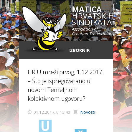
MATICA
HRVATSKIH
SINDIKATA
Association of
Croatian Trade Unions
IZBORNIK
HR U mreži prvog, 1.12.2017.
– Što je ispregovarano u
novom Temeljnom
kolektivnom ugovoru?
01.12.2017. u 13:40
Novosti