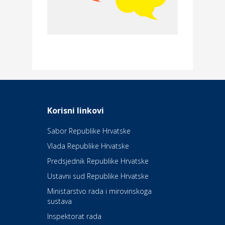
Povoljnosti
Merkur osiguranje
Dom i dizajn
Elektroinstalacijske usluge
Frankec
Odmor
Daruvarske toplice – ljekovita
Korisni linkovi
oaza na izvorima zdravlja
Sabor Republike Hrvatske
Vlada Republike Hrvatske
Kultura i edukacija
Kazalište Kerempuh
Predsjednik Republike Hrvatske
Ustavni sud Republike Hrvatske
Kultura i edukacija
Ministarstvo rada i mirovinskoga
Kazalište ZKM
sustava
Inspektorat rada