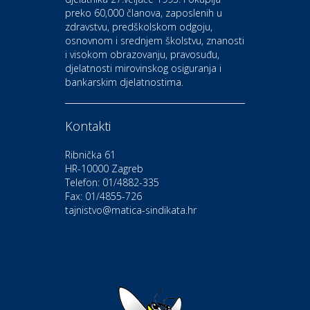
preko 60,000 članova, zaposlenih u
Auto-moto i tehnika
zdravstvu, predškolskom odgoju,
CIAK Auto d.o.o.
osnovnom i srednjem školstvu, znanosti
i visokom obrazovanju, pravosuđu,
djelatnosti mirovinskog osiguranja i
Kultura i edukacija
bankarskim djelatnostima.
Kazalište Gavella
Kontakti
Moda i ljepota
Salon vjenčanica Ljubav
Ribnička 61
HR-10000 Zagreb
Telefon: 01/4882-335
Gastro
Hotel Bunčić Vrbovec
Fax: 01/4855-726
tajnistvo@matica-sindikata.hr
Povoljnosti
Poliklinika Terme Selce
Odmor
Izletište i vinotočje VINIA