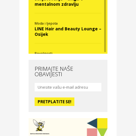
mentalnom zdravlju
Moda i ljepota
LINE Hair and Beauty Lounge –
Osijek
Povoljnosti
Nova Optika
PRIMAJTE NAŠE
OBAVIJESTI
Moda i ljepota
La Medusa SPA & beauty
studio – Osijek
Odmor
Hotel Vila Ružica Crikvenica
Zdravlje i osiguranje