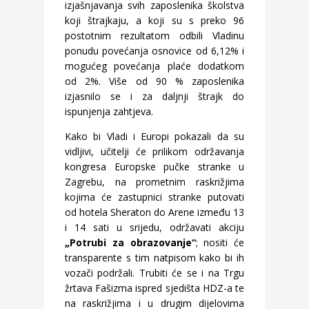
izjašnjavanja svih zaposlenika školstva
koji štrajkaju, a koji su s preko 96
postotnim rezultatom odbili Vladinu
ponudu povećanja osnovice od 6,12% i
mogućeg povećanja plaće dodatkom
od 2%. Više od 90 % zaposlenika
izjasnilo se i za daljnji štrajk do
ispunjenja zahtjeva.
Kako bi Vladi i Europi pokazali da su
vidljivi, učitelji će prilikom održavanja
kongresa Europske pučke stranke u
Zagrebu, na prometnim raskrižjima
kojima će zastupnici stranke putovati
od hotela Sheraton do Arene između 13
i 14 sati u srijedu, održavati akciju
„Potrubi za obrazovanje“
; nositi će
transparente s tim natpisom kako bi ih
vozači podržali. Trubiti će se i na Trgu
žrtava Fašizma ispred sjedišta HDZ-a te
na raskrižjima i u drugim dijelovima