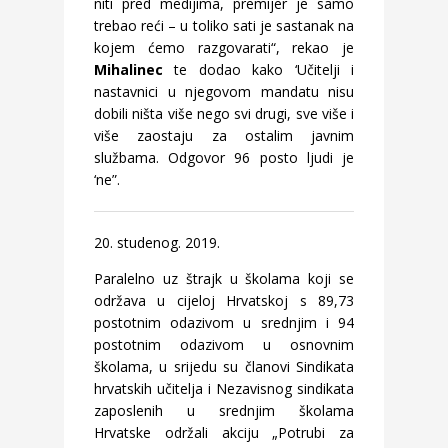
niti pred medijima, premijer je samo
trebao reći – u toliko sati je sastanak na
kojem ćemo razgovarati“, rekao je
Mihalinec
te dodao kako ‘Učitelji i
nastavnici u njegovom mandatu nisu
dobili ništa više nego svi drugi, sve više i
više zaostaju za ostalim javnim
službama. Odgovor 96 posto ljudi je
‘ne”.
20. studenog. 2019.
Paralelno uz štrajk u školama koji se
održava u cijeloj Hrvatskoj s 89,73
postotnim odazivom u srednjim i 94
postotnim odazivom u osnovnim
školama, u srijedu su članovi Sindikata
hrvatskih učitelja i Nezavisnog sindikata
zaposlenih u srednjim školama
Hrvatske održali akciju „Potrubi za