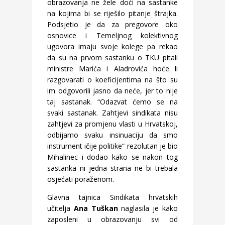
obrazovanja ne žele doći na sastanke
na kojima bi se riješilo pitanje štrajka.
Podsjetio je da za pregovore oko
osnovice i Temeljnog kolektivnog
ugovora imaju svoje kolege pa rekao
da su na prvom sastanku o TKU pitali
ministre Marića i Aladrovića hoće li
razgovarati o koeficijentima na što su
im odgovorili jasno da neće, jer to nije
taj sastanak. “Odazvat ćemo se na
svaki sastanak. Zahtjevi sindikata nisu
zahtjevi za promjenu vlasti u Hrvatskoj,
odbijamo svaku insinuaciju da smo
instrument ičije politike“ rezolutan je bio
Mihalinec i dodao kako se nakon tog
sastanka ni jedna strana ne bi trebala
osjećati poraženom.
Glavna tajnica Sindikata hrvatskih
učitelja
Ana Tuškan
naglasila je kako
zaposleni u obrazovanju svi od