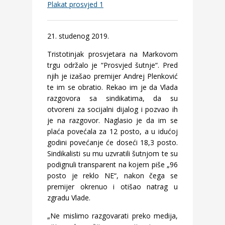
Plakat prosvjed 1
21. studenog 2019.
Tristotinjak prosvjetara na Markovom
trgu održalo je “Prosvjed šutnje“. Pred
njih je izašao premijer Andrej Plenković
te im se obratio. Rekao im je da Vlada
razgovora sa sindikatima, da su
otvoreni za socijalni dijalog i pozvao ih
je na razgovor. Naglasio je da im se
plaća povećala za 12 posto, a u idućoj
godini povećanje će doseći 18,3 posto.
Sindikalisti su mu uzvratili šutnjom te su
podignuli transparent na kojem piše „96
posto je reklo NE“, nakon čega se
premijer okrenuo i otišao natrag u
zgradu Vlade.
„Ne mislimo razgovarati preko medija,