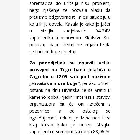
spremačica do učitelja nisu problem,
nego rješenje te pozvala Vladu da
preuzme odgovornost i riješi situaciju u
koju ih je dovela. Kazala je kako je jučer
u štrajku sudjelovalo 94,24%
zaposlenika u osnovnom školstvu što
pokazuje da intenzitet ne jenjava te da
se ljudi ne boje prijetnji.
Za ponedjeljak su najavili veliki
prosvjed na Trgu bana Jelačića u
Zagrebu u 12:05 sati pod nazivom
„Hrvatska mora bolje“
, jer ako učitelji
ostanu na dnu Hrvatska će se vratiti u
kameno doba. “Jedini interesi i stavovi
organizatora bit će oni izrečeni s
pozornice, a od ostalog se
ograđujemo”, rekao je Mihalinec i za
kraj kazao kako je odaziv štrajku
zaposlenih u srednjim školama 88,96 %.