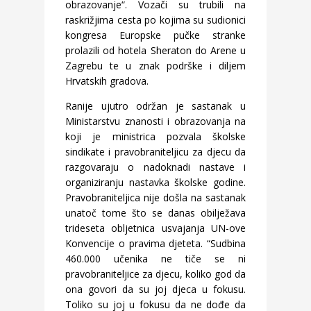
obrazovanje“. Vozači su trubili na
raskrižjima cesta po kojima su sudionici
kongresa Europske pučke stranke
prolazili od hotela Sheraton do Arene u
Zagrebu te u znak podrške i diljem
Hrvatskih gradova.
Ranije ujutro održan je sastanak u
Ministarstvu znanosti i obrazovanja na
koji je ministrica pozvala školske
sindikate i pravobraniteljicu za djecu da
razgovaraju o nadoknadi nastave i
organiziranju nastavka školske godine.
Pravobraniteljica nije došla na sastanak
unatoč tome što se danas obilježava
trideseta obljetnica usvajanja UN-ove
Konvencije o pravima djeteta. “Sudbina
460.000 učenika ne tiče se ni
pravobraniteljice za djecu, koliko god da
ona govori da su joj djeca u fokusu.
Toliko su joj u fokusu da ne dođe da