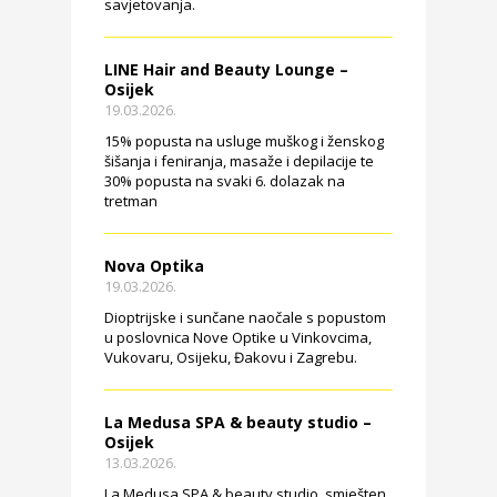
savjetovanja.
LINE Hair and Beauty Lounge –
Osijek
19.03.2026.
15% popusta na usluge muškog i ženskog
šišanja i feniranja, masaže i depilacije te
30% popusta na svaki 6. dolazak na
tretman
Nova Optika
19.03.2026.
Dioptrijske i sunčane naočale s popustom
u poslovnica Nove Optike u Vinkovcima,
Vukovaru, Osijeku, Đakovu i Zagrebu.
La Medusa SPA & beauty studio –
Osijek
13.03.2026.
La Medusa SPA & beauty studio, smješten