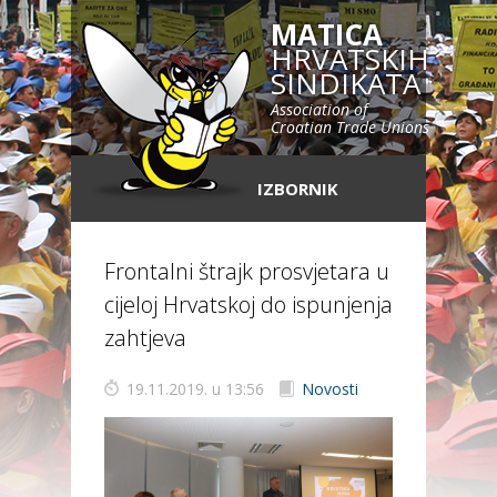
MATICA
HRVATSKIH
SINDIKATA
Association of
Croatian Trade Unions
IZBORNIK
Frontalni štrajk prosvjetara u
cijeloj Hrvatskoj do ispunjenja
zahtjeva
19.11.2019. u 13:56
Novosti