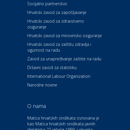
Socijalno partnerstvo
Auto-moto i tehnika
Carwiz rent a car
Hrvatski zavod za zapošljavanje
Hrvatski zavod za zdravstveno
osiguranje
Zdravlje i osiguranje
UNIQA osiguranje
Hrvatski zavod za mirovinsko osiguranje
Hrvatski zavod za zaštitu zdravlja i
sigurnost na radu
Povoljnosti
Ordinacija dentalne medicine
Zavod za unapređivanje zaštite na radu
Dental Sudar
Državni zavod za statistiku
International Labour Organization
Dom i dizajn
Euro-vrt – kosilice, motorne
Narodne novine
pile, strojevi i vrtni alat
O nama
Odmor
Bluesun hotel Kaj Marija
Matica hrvatskih sindikata osnovana je
Bistrica
kao Matica hrvatskih sindikata javnih
djelatnika 27.veljače 1993. i okuplja