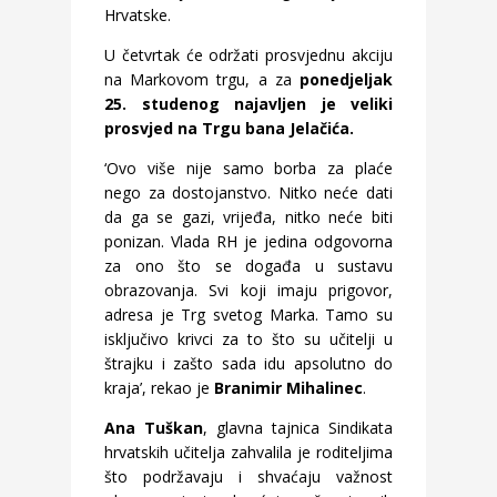
Hrvatske.
U četvrtak će održati prosvjednu akciju
na Markovom trgu, a za
ponedjeljak
25. studenog najavljen je veliki
prosvjed na Trgu bana Jelačića.
‘Ovo više nije samo borba za plaće
nego za dostojanstvo. Nitko neće dati
da ga se gazi, vrijeđa, nitko neće biti
ponizan. Vlada RH je jedina odgovorna
za ono što se događa u sustavu
obrazovanja. Svi koji imaju prigovor,
adresa je Trg svetog Marka. Tamo su
isključivo krivci za to što su učitelji u
štrajku i zašto sada idu apsolutno do
kraja’, rekao je
Branimir Mihalinec
.
Ana Tuškan
, glavna tajnica Sindikata
hrvatskih učitelja zahvalila je roditeljima
što podržavaju i shvaćaju važnost