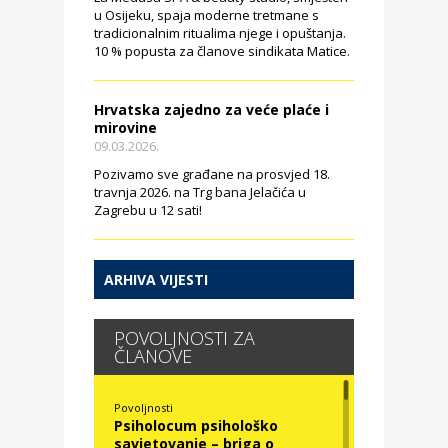
u Osijeku, spaja moderne tretmane s
tradicionalnim ritualima njege i opuštanja.
10 % popusta za članove sindikata Matice.
Hrvatska zajedno za veće plaće i
mirovine
09.03.2026.
Pozivamo sve građane na prosvjed 18.
travnja 2026. na Trg bana Jelačića u
Zagrebu u 12 sati!
ARHIVA VIJESTI
POVOLJNOSTI ZA
ČLANOVE
Povoljnosti
Psiholocum psihološko
savjetovanje – briga o