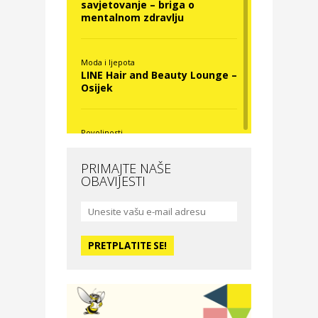
savjetovanje – briga o
mentalnom zdravlju
Moda i ljepota
LINE Hair and Beauty Lounge –
Osijek
Povoljnosti
Nova Optika
PRIMAJTE NAŠE
OBAVIJESTI
Moda i ljepota
La Medusa SPA & beauty
studio – Osijek
Odmor
Hotel Vila Ružica Crikvenica
Zdravlje i osiguranje