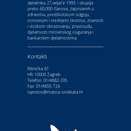
djelatnika 27.veljače 1993. i okuplja
preko 60,000 članova, zaposlenih u
Auto-moto i tehnika
zdravstvu, predškolskom odgoju,
CIAK Auto d.o.o.
osnovnom i srednjem školstvu, znanosti
i visokom obrazovanju, pravosuđu,
djelatnosti mirovinskog osiguranja i
Kultura i edukacija
bankarskim djelatnostima.
Kazalište Gavella
Kontakti
Moda i ljepota
Salon vjenčanica Ljubav
Ribnička 61
HR-10000 Zagreb
Telefon: 01/4882-335
Gastro
Hotel Bunčić Vrbovec
Fax: 01/4855-726
tajnistvo@matica-sindikata.hr
Povoljnosti
Poliklinika Terme Selce
Odmor