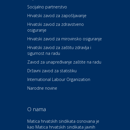
Socijalno partnerstvo
Auto-moto i tehnika
Carwiz rent a car
Hrvatski zavod za zapošljavanje
Hrvatski zavod za zdravstveno
osiguranje
Zdravlje i osiguranje
UNIQA osiguranje
Hrvatski zavod za mirovinsko osiguranje
Hrvatski zavod za zaštitu zdravlja i
sigurnost na radu
Povoljnosti
Ordinacija dentalne medicine
Zavod za unapređivanje zaštite na radu
Dental Sudar
Državni zavod za statistiku
International Labour Organization
Dom i dizajn
Euro-vrt – kosilice, motorne
Narodne novine
pile, strojevi i vrtni alat
O nama
Odmor
Bluesun hotel Kaj Marija
Matica hrvatskih sindikata osnovana je
Bistrica
kao Matica hrvatskih sindikata javnih