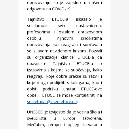
obrazovanju stoje zajedno u našem
odgovoru na COVID-19. “
Tajništvo ETUCE-a iskazalo je
solidarnost svim nastavnicima,
profesorima i ostalom obrazovnom
osoblju i njihovim sindikatima
obrazovanja koji reagiraju i suočavaju
se s ovom neviđenom krizom. Pozvali
su organizacije članice ETUCE-a da
obavijeste Tajništvo ETUCE-a o
izazovima s kojima se suočavaju, kako
reagiraju, koje dobre prakse su razvili i
koje mogu podijeliti s kolegama, kao i
dobiti podršku unutar ETUCE-ove
obitelji. ETUCE se može kontaktirati na
secretariat@csee-etuce.org
.
UNESCO je izvijestio da je većina škola i
sveučilišta u Europi zatvorena.
Međutim, tempo i opseg zatvaranja