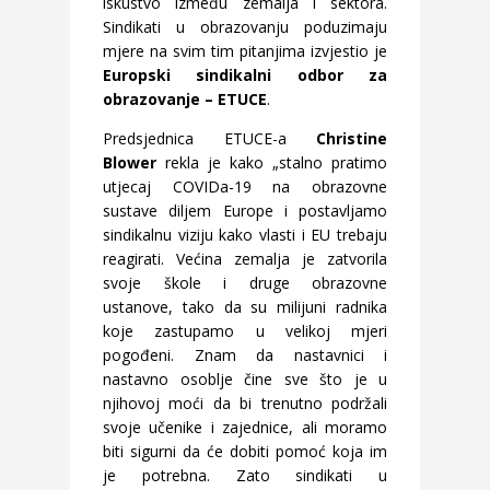
iskustvo između zemalja i sektora.
Sindikati u obrazovanju poduzimaju
mjere na svim tim pitanjima izvjestio je
Europski sindikalni odbor za
obrazovanje – ETUCE
.
Predsjednica ETUCE-a
Christine
Blower
rekla je kako „stalno pratimo
utjecaj COVIDa-19 na obrazovne
sustave diljem Europe i postavljamo
sindikalnu viziju kako vlasti i EU trebaju
reagirati. Većina zemalja je zatvorila
svoje škole i druge obrazovne
ustanove, tako da su milijuni radnika
koje zastupamo u velikoj mjeri
pogođeni. Znam da nastavnici i
nastavno osoblje čine sve što je u
njihovoj moći da bi trenutno podržali
svoje učenike i zajednice, ali moramo
biti sigurni da će dobiti pomoć koja im
je potrebna. Zato sindikati u