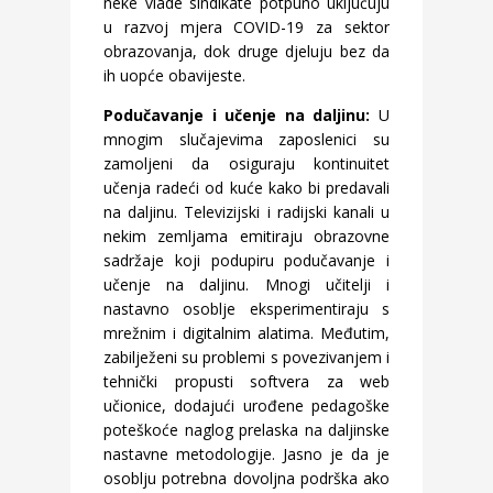
neke vlade sindikate potpuno uključuju
u razvoj mjera COVID-19 za sektor
obrazovanja, dok druge djeluju bez da
ih uopće obavijeste.
Podučavanje i učenje na daljinu:
U
mnogim slučajevima zaposlenici su
zamoljeni da osiguraju kontinuitet
učenja radeći od kuće kako bi predavali
na daljinu. Televizijski i radijski kanali u
nekim zemljama emitiraju obrazovne
sadržaje koji podupiru podučavanje i
učenje na daljinu. Mnogi učitelji i
nastavno osoblje eksperimentiraju s
mrežnim i digitalnim alatima. Međutim,
zabilježeni su problemi s povezivanjem i
tehnički propusti softvera za web
učionice, dodajući urođene pedagoške
poteškoće naglog prelaska na daljinske
nastavne metodologije. Jasno je da je
osoblju potrebna dovoljna podrška ako