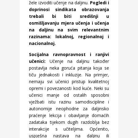
žele izvoditi učenje na daljinu.
Pogledi i
doprinosi sindikata obrazovanja
trebali bi biti središnji u
osmišljavanju mjera učenja i učenja
na daljinu na svim relevantnim
razinama: lokalnoj, regionalnoj i
nacionalnoj.
Socijalna ravnopravnost i ranjivi
učenici:
Učenje na daljinu također
postavlja neka goruća pitanja koja se
tiču jednakosti i inkluzije. Na primjer,
nemaju svi učenici pristup kvalitetnoj
opremi i povezanosti kod kuće. Neki su
učenici manje od ostalih sposobni
vježbati istu razinu samodiscipline i
autonomije neophodne za daljinsko
praćenje lekcija i obavljanje domaćih
zadataka tijekom dugih razdoblja bez
interakcije s učiteljima. Općenito,
uspješna nastava na daljinu ili