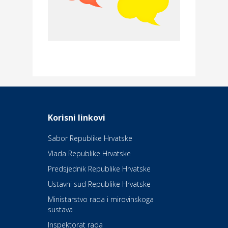
Povoljnosti
Merkur osiguranje
Dom i dizajn
Elektroinstalacijske usluge
Frankec
Odmor
Daruvarske toplice – ljekovita
Korisni linkovi
oaza na izvorima zdravlja
Sabor Republike Hrvatske
Vlada Republike Hrvatske
Kultura i edukacija
Kazalište Kerempuh
Predsjednik Republike Hrvatske
Ustavni sud Republike Hrvatske
Kultura i edukacija
Ministarstvo rada i mirovinskoga
Kazalište ZKM
sustava
Inspektorat rada