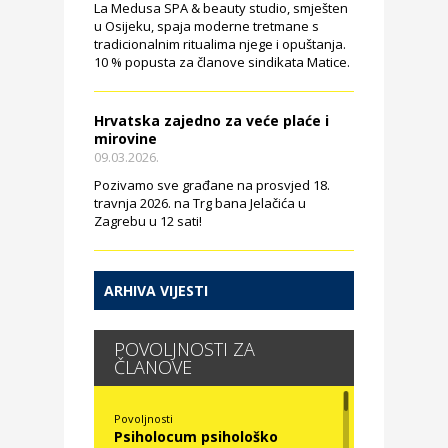
La Medusa SPA & beauty studio, smješten
u Osijeku, spaja moderne tretmane s
tradicionalnim ritualima njege i opuštanja.
10 % popusta za članove sindikata Matice.
Hrvatska zajedno za veće plaće i
mirovine
09.03.2026.
Pozivamo sve građane na prosvjed 18.
travnja 2026. na Trg bana Jelačića u
Zagrebu u 12 sati!
ARHIVA VIJESTI
POVOLJNOSTI ZA
ČLANOVE
Povoljnosti
Psiholocum psihološko