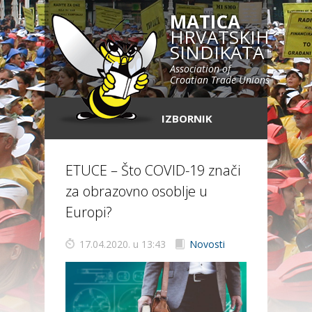
MATICA
HRVATSKIH
SINDIKATA
Association of
Croatian Trade Unions
IZBORNIK
ETUCE – Što COVID-19 znači
za obrazovno osoblje u
Europi?
17.04.2020. u 13:43
Novosti