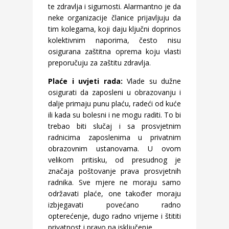
te zdravlja i sigurnosti. Alarmantno je da
neke organizacije članice prijavljuju da
tim kolegama, koji daju ključni doprinos
kolektivnim naporima, često nisu
osigurana zaštitna oprema koju vlasti
preporučuju za zaštitu zdravlja.
Plaće i uvjeti rada:
Vlade su dužne
osigurati da zaposleni u obrazovanju i
dalje primaju punu plaću, radeći od kuće
ili kada su bolesni i ne mogu raditi. To bi
trebao biti slučaj i sa prosvjetnim
radnicima zaposlenima u privatnim
obrazovnim ustanovama. U ovom
velikom pritisku, od presudnog je
značaja poštovanje prava prosvjetnih
radnika. Sve mjere ne moraju samo
održavati plaće, one također moraju
izbjegavati povećano radno
opterećenje, dugo radno vrijeme i štititi
privatnost i pravo na isključenje.