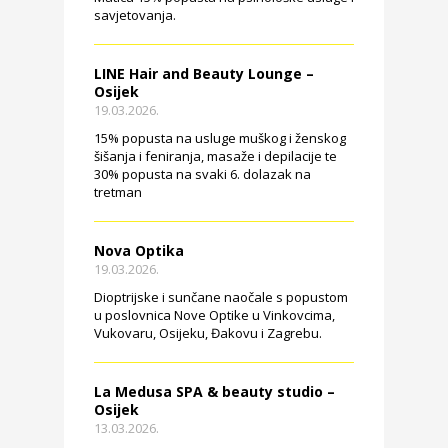
savjetovanja.
LINE Hair and Beauty Lounge –
Osijek
19.03.2026.
15% popusta na usluge muškog i ženskog
šišanja i feniranja, masaže i depilacije te
30% popusta na svaki 6. dolazak na
tretman
Nova Optika
19.03.2026.
Dioptrijske i sunčane naočale s popustom
u poslovnica Nove Optike u Vinkovcima,
Vukovaru, Osijeku, Đakovu i Zagrebu.
La Medusa SPA & beauty studio –
Osijek
13.03.2026.