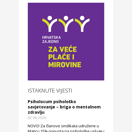
ISTAKNUTE VIJESTI
Psiholocum psihološko
savjetovanje – briga o mentalnom
zdravlju
02.06.2026.
NOVO! Za članove sindikata udružene u
Maticu 15% popusta na psihološke usluge i