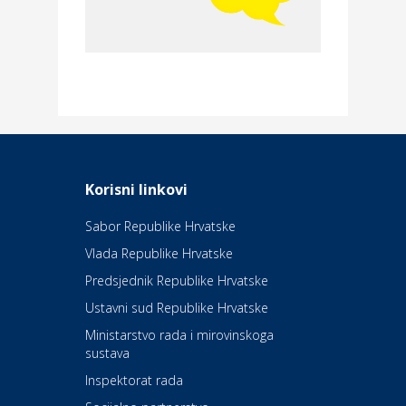
Povoljnosti
Merkur osiguranje
Dom i dizajn
Elektroinstalacijske usluge
Frankec
Odmor
Daruvarske toplice – ljekovita
Korisni linkovi
oaza na izvorima zdravlja
Sabor Republike Hrvatske
Vlada Republike Hrvatske
Kultura i edukacija
Kazalište Kerempuh
Predsjednik Republike Hrvatske
Ustavni sud Republike Hrvatske
Kultura i edukacija
Ministarstvo rada i mirovinskoga
Kazalište ZKM
sustava
Inspektorat rada
Auto-moto i tehnika