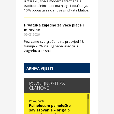
u Osijeku, spaja moderne tretmane s
tradicionalnim ritualima njege i opuštanja.
10 % popusta za članove sindikata Matice.
Hrvatska zajedno za veće plaće i
mirovine
09.03.2026.
Pozivamo sve građane na prosvjed 18.
travnja 2026. na Trg bana Jelačića u
Zagrebu u 12 sati!
ARHIVA VIJESTI
POVOLJNOSTI ZA
ČLANOVE
Povoljnosti
Psiholocum psihološko
savjetovanje – briga o