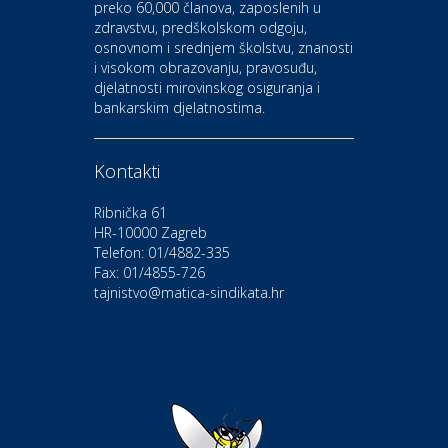
preko 60,000 članova, zaposlenih u
Auto-moto i tehnika
zdravstvu, predškolskom odgoju,
CIAK Auto d.o.o.
osnovnom i srednjem školstvu, znanosti
i visokom obrazovanju, pravosuđu,
djelatnosti mirovinskog osiguranja i
Kultura i edukacija
bankarskim djelatnostima.
Kazalište Gavella
Kontakti
Moda i ljepota
Salon vjenčanica Ljubav
Ribnička 61
HR-10000 Zagreb
Telefon: 01/4882-335
Gastro
Hotel Bunčić Vrbovec
Fax: 01/4855-726
tajnistvo@matica-sindikata.hr
Povoljnosti
Poliklinika Terme Selce
Odmor
Izletište i vinotočje VINIA