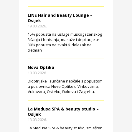
LINE Hair and Beauty Lounge –
Osijek
19.03.2026.
15% popusta na usluge muškog i ženskog
šišanja i feniranja, masaže i depilacije te
30% popusta na svaki 6. dolazak na
tretman
Nova Optika
19.03.2026.
Dioptrijske i sunčane naočale s popustom
u poslovnica Nove Optike u Vinkovcima,
Vukovaru, Osijeku, Đakovu i Zagrebu.
La Medusa SPA & beauty studio –
Osijek
13.03.2026.
La Medusa SPA & beauty studio, smješten