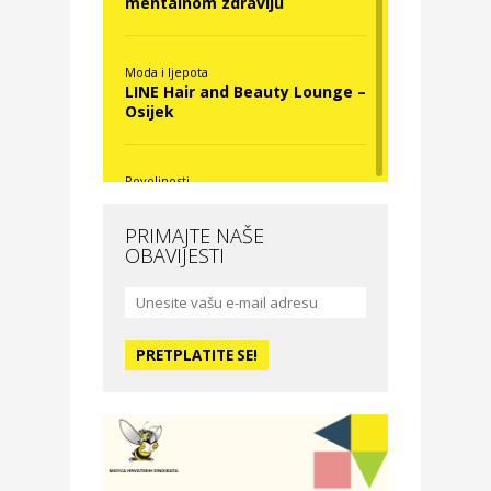
mentalnom zdravlju
Moda i ljepota
LINE Hair and Beauty Lounge –
Osijek
Povoljnosti
Nova Optika
PRIMAJTE NAŠE
OBAVIJESTI
Moda i ljepota
La Medusa SPA & beauty
studio – Osijek
Odmor
Hotel Vila Ružica Crikvenica
Zdravlje i osiguranje
Certitudo osiguranja