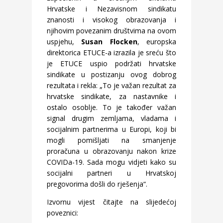
Hrvatske i Nezavisnom sindikatu
znanosti i visokog obrazovanja i
njihovim povezanim društvima na ovom
uspjehu,
Susan Flocken
, europska
direktorica ETUCE-a izrazila je sreću što
je ETUCE uspio podržati hrvatske
sindikate u postizanju ovog dobrog
rezultata i rekla: „To je važan rezultat za
hrvatske sindikate, za nastavnike i
ostalo osoblje. To je također važan
signal drugim zemljama, vladama i
socijalnim partnerima u Europi, koji bi
mogli pomišljati na smanjenje
proračuna u obrazovanju nakon krize
COVIDa-19. Sada mogu vidjeti kako su
socijalni partneri u Hrvatskoj
pregovorima došli do rješenja“.
Izvornu vijest čitajte na slijedećoj
poveznici: