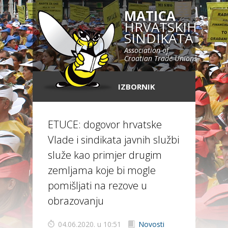
MATICA
HRVATSKIH
SINDIKATA
Association of
Croatian Trade Unions
IZBORNIK
ETUCE: dogovor hrvatske
Vlade i sindikata javnih službi
služe kao primjer drugim
zemljama koje bi mogle
pomišljati na rezove u
obrazovanju
04.06.2020. u 10:51
Novosti