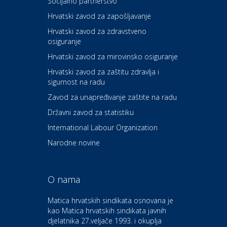
Socijalno partnerstvo
Carwiz rent a car
Hrvatski zavod za zapošljavanje
Hrvatski zavod za zdravstveno
osiguranje
Zdravlje i osiguranje
UNIQA osiguranje
Hrvatski zavod za mirovinsko osiguranje
Hrvatski zavod za zaštitu zdravlja i
sigurnost na radu
Povoljnosti
Ordinacija dentalne medicine
Zavod za unapređivanje zaštite na radu
Dental Sudar
Državni zavod za statistiku
International Labour Organization
Dom i dizajn
Euro-vrt – kosilice, motorne
Narodne novine
pile, strojevi i vrtni alat
O nama
Odmor
Bluesun hotel Kaj Marija
Matica hrvatskih sindikata osnovana je
Bistrica
kao Matica hrvatskih sindikata javnih
djelatnika 27.veljače 1993. i okuplja