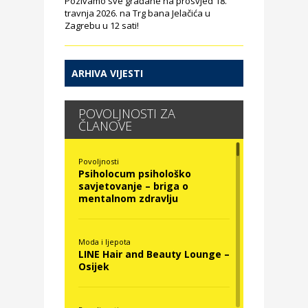
Pozivamo sve građane na prosvjed 18.
travnja 2026. na Trg bana Jelačića u
Zagrebu u 12 sati!
ARHIVA VIJESTI
POVOLJNOSTI ZA
ČLANOVE
Povoljnosti
Psiholocum psihološko
savjetovanje – briga o
mentalnom zdravlju
Moda i ljepota
LINE Hair and Beauty Lounge –
Osijek