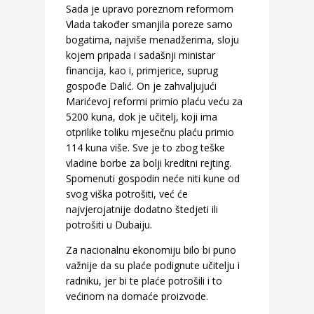
Sada je upravo poreznom reformom
Vlada također smanjila poreze samo
bogatima, najviše menadžerima, sloju
kojem pripada i sadašnji ministar
financija, kao i, primjerice, suprug
gospođe Dalić. On je zahvaljujući
Marićevoj reformi primio plaću veću za
5200 kuna, dok je učitelj, koji ima
otprilike toliku mjesečnu plaću primio
114 kuna više. Sve je to zbog teške
vladine borbe za bolji kreditni rejting.
Spomenuti gospodin neće niti kune od
svog viška potrošiti, već će
najvjerojatnije dodatno štedjeti ili
potrošiti u Dubaiju.
Za nacionalnu ekonomiju bilo bi puno
važnije da su plaće podignute učitelju i
radniku, jer bi te plaće potrošili i to
većinom na domaće proizvode.