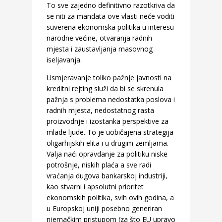
To sve zajedno definitivno razotkriva da
se niti za mandata ove vlasti neće voditi
suverena ekonomska politika u interesu
narodne većine, otvaranja radnih
mjesta i zaustavljanja masovnog
iseljavanja.
Usmjeravanje toliko pažnje javnosti na
kreditni rejting služi da bi se skrenula
pažnja s problema nedostatka poslova i
radnih mjesta, nedostatnog rasta
proizvodnje i izostanka perspektive za
mlade ljude. To je uobičajena strategija
oligarhijskih elita i u drugim zemljama.
Valja naći opravdanje za politiku niske
potrošnje, niskih plaća a sve radi
vraćanja dugova bankarskoj industriji,
kao stvarni i apsolutni prioritet
ekonomskih politika, svih ovih godina, a
u Europskoj uniji posebno generiran
njemačkim pristupom (za što EU upravo