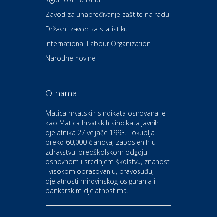
Ordinacija dentalne medicine
Zavod za unapređivanje zaštite na radu
Dental Sudar
Državni zavod za statistiku
International Labour Organization
Dom i dizajn
Euro-vrt – kosilice, motorne
Narodne novine
pile, strojevi i vrtni alat
O nama
Odmor
Bluesun hotel Kaj Marija
Matica hrvatskih sindikata osnovana je
Bistrica
kao Matica hrvatskih sindikata javnih
djelatnika 27.veljače 1993. i okuplja
preko 60,000 članova, zaposlenih u
Auto-moto i tehnika
zdravstvu, predškolskom odgoju,
CIAK Auto d.o.o.
osnovnom i srednjem školstvu, znanosti
i visokom obrazovanju, pravosuđu,
djelatnosti mirovinskog osiguranja i
Kultura i edukacija
bankarskim djelatnostima.
Kazalište Gavella