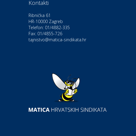
Kontakti
Moda i ljepota
Salon vjenčanica Ljubav
Ribnička 61
HR-10000 Zagreb
Telefon: 01/4882-335
Gastro
Hotel Bunčić Vrbovec
Fax: 01/4855-726
tajnistvo@matica-sindikata.hr
Povoljnosti
Poliklinika Terme Selce
Odmor
Izletište i vinotočje VINIA
Povoljnosti
Popusti na naočale u Optici
Aralica
Auto-moto i tehnika