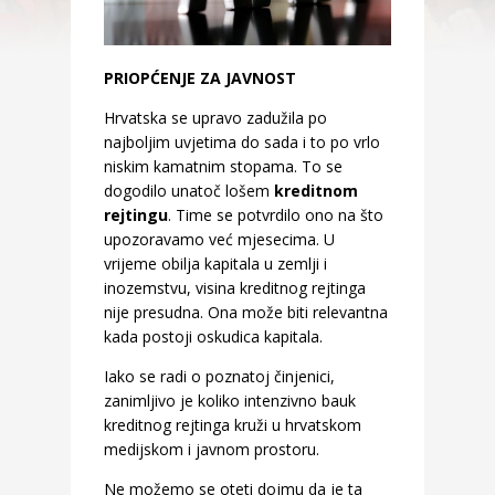
PRIOPĆENJE ZA JAVNOST
Hrvatska se upravo zadužila po
najboljim uvjetima do sada i to po vrlo
niskim kamatnim stopama. To se
dogodilo unatoč lošem
kreditnom
rejtingu
. Time se potvrdilo ono na što
upozoravamo već mjesecima. U
vrijeme obilja kapitala u zemlji i
inozemstvu, visina kreditnog rejtinga
nije presudna. Ona može biti relevantna
kada postoji oskudica kapitala.
Iako se radi o poznatoj činjenici,
zanimljivo je koliko intenzivno bauk
kreditnog rejtinga kruži u hrvatskom
medijskom i javnom prostoru.
Ne možemo se oteti dojmu da je ta