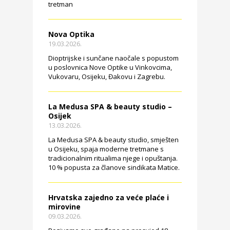
tretman
Nova Optika
19.03.2026.
Dioptrijske i sunčane naočale s popustom
u poslovnica Nove Optike u Vinkovcima,
Vukovaru, Osijeku, Đakovu i Zagrebu.
La Medusa SPA & beauty studio –
Osijek
13.03.2026.
La Medusa SPA & beauty studio, smješten
u Osijeku, spaja moderne tretmane s
tradicionalnim ritualima njege i opuštanja.
10 % popusta za članove sindikata Matice.
Hrvatska zajedno za veće plaće i
mirovine
09.03.2026.