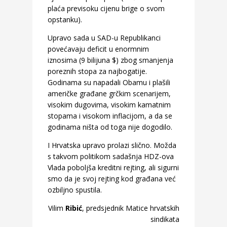
plaća previsoku cijenu brige o svom
opstanku).
Upravo sada u SAD-u Republikanci
povećavaju deficit u enormnim
iznosima (9 bilijuna $) zbog smanjenja
poreznih stopa za najbogatije.
Godinama su napadali Obamu i plašili
američke građane grčkim scenarijem,
visokim dugovima, visokim kamatnim
stopama i visokom inflacijom, a da se
godinama ništa od toga nije dogodilo.
I Hrvatska upravo prolazi slično. Možda
s takvom politikom sadašnja HDZ-ova
Vlada poboljša kreditni rejting, ali sigurni
smo da je svoj rejting kod građana već
ozbiljno spustila.
Vilim
Ribić
, predsjednik Matice hrvatskih
sindikata