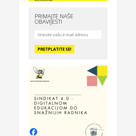
Povoljnosti
Nova Optika
PRIMAJTE NAŠE
OBAVIJESTI
Moda i ljepota
La Medusa SPA & beauty
studio – Osijek
Odmor
Hotel Vila Ružica Crikvenica
Zdravlje i osiguranje
Certitudo osiguranja
Odmor
Villa Baranja – popust na
smještaj
Povoljnosti