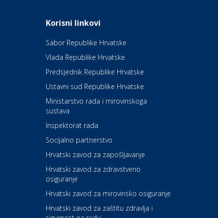
Odmor
Daruvarske toplice – ljekovita
Korisni linkovi
oaza na izvorima zdravlja
Sabor Republike Hrvatske
Vlada Republike Hrvatske
Kultura i edukacija
Kazalište Kerempuh
Predsjednik Republike Hrvatske
Ustavni sud Republike Hrvatske
Kultura i edukacija
Ministarstvo rada i mirovinskoga
Kazalište ZKM
sustava
Inspektorat rada
Socijalno partnerstvo
Auto-moto i tehnika
Carwiz rent a car
Hrvatski zavod za zapošljavanje
Hrvatski zavod za zdravstveno
osiguranje
Zdravlje i osiguranje
UNIQA osiguranje
Hrvatski zavod za mirovinsko osiguranje
Hrvatski zavod za zaštitu zdravlja i
sigurnost na radu
Povoljnosti