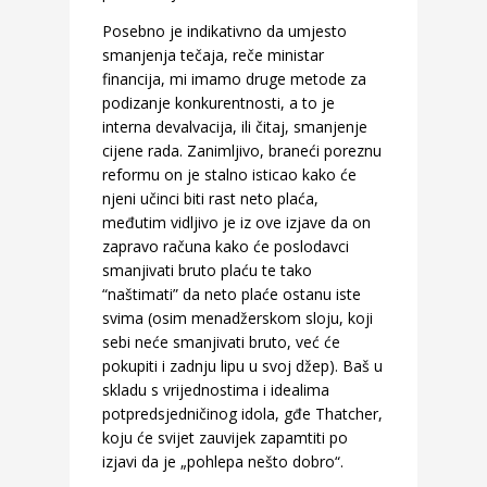
Posebno je indikativno da umjesto
smanjenja tečaja, reče ministar
financija, mi imamo druge metode za
podizanje konkurentnosti, a to je
interna devalvacija, ili čitaj, smanjenje
cijene rada. Zanimljivo, braneći poreznu
reformu on je stalno isticao kako će
njeni učinci biti rast neto plaća,
međutim vidljivo je iz ove izjave da on
zapravo računa kako će poslodavci
smanjivati bruto plaću te tako
“naštimati” da neto plaće ostanu iste
svima (osim menadžerskom sloju, koji
sebi neće smanjivati bruto, već će
pokupiti i zadnju lipu u svoj džep). Baš u
skladu s vrijednostima i idealima
potpredsjedničinog idola, gđe Thatcher,
koju će svijet zauvijek zapamtiti po
izjavi da je „pohlepa nešto dobro“.