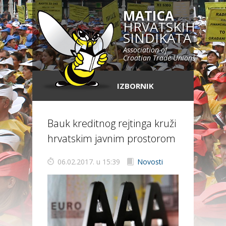
MATICA
HRVATSKIH
SINDIKATA
Association of
Croatian Trade Unions
IZBORNIK
Bauk kreditnog rejtinga kruži
hrvatskim javnim prostorom
06.02.2017. u 15:39
Novosti