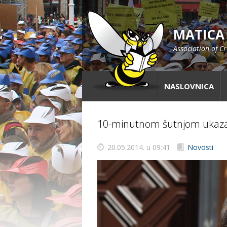
MATICA
Association of C
NASLOVNICA
10-minutnom šutnjom ukazal
20.05.2014. u 09:41
Novosti