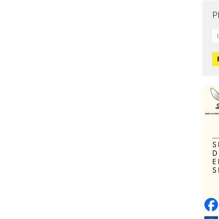
P
Mo
L
O
O
H
Zd
C
O
V
Po
Op
o