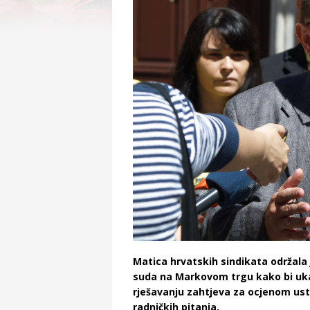
Matica hrvatskih sindikata održal
suda na Markovom trgu kako bi ukaz
rješavanju zahtjeva za ocjenom usta
radničkih pitanja.