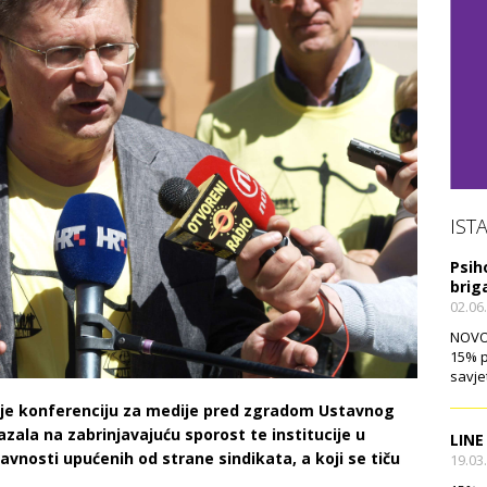
IST
Psih
brig
02.06
NOVO!
15% p
savje
a je konferenciju za medije pred zgradom Ustavnog
ala na zabrinjavajuću sporost te institucije u
LINE
vnosti upućenih od strane sindikata, a koji se tiču
19.03