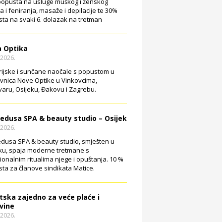
opusta na usluge muškog i ženskog
ja i feniranja, masaže i depilacije te 30%
ta na svaki 6. dolazak na tretman
 Optika
.2026.
rijske i sunčane naočale s popustom u
vnica Nove Optike u Vinkovcima,
aru, Osijeku, Đakovu i Zagrebu.
edusa SPA & beauty studio – Osijek
.2026.
dusa SPA & beauty studio, smješten u
ku, spaja moderne tretmane s
cionalnim ritualima njege i opuštanja. 10 %
ta za članove sindikata Matice.
tska zajedno za veće plaće i
vine
.2026.