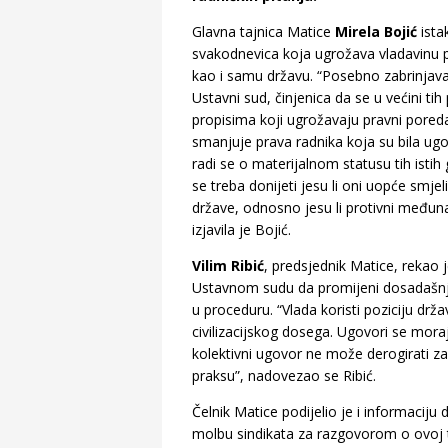
Glavna tajnica Matice
Mirela Bojić
ista
svakodnevica koja ugrožava vladavinu p
kao i samu državu. “Posebno zabrinjava
Ustavni sud, činjenica da se u većini t
propisima koji ugrožavaju pravni poredak
smanjuje prava radnika koja su bila ug
radi se o materijalnom statusu tih isti
se treba donijeti jesu li oni uopće smjel
države, odnosno jesu li protivni međun
izjavila je Bojić.
Vilim Ribić
, predsjednik Matice, rekao
Ustavnom sudu da promijeni dosadašnje p
u proceduru. “Vlada koristi poziciju dr
civilizacijskog dosega. Ugovori se mora
kolektivni ugovor ne može derogirati za
praksu”, nadovezao se Ribić.
Čelnik Matice podijelio je i informacij
molbu sindikata za razgovorom o ovoj tem