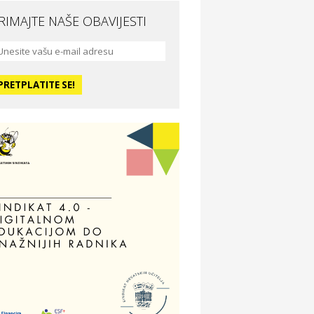
RIMAJTE NAŠE OBAVIJESTI
da i ljepota
a Medusa SPA & beauty studio –
sijek
dmor
otel Vila Ružica Crikvenica
ravlje i osiguranje
ertitudo osiguranja
dmor
illa Baranja – popust na smještaj
voljnosti
tika Adrialeće – online i fizičke
ptike