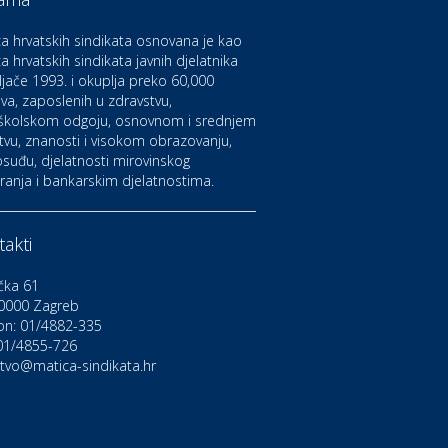
aruvarske toplice – ljekovita
aza na izvorima zdravlja
a hrvatskih sindikata osnovana je kao
a hrvatskih sindikata javnih djelatnika
ljače 1993. i okuplja preko 60,000
ltura i edukacija
azalište Kerempuh
va, zaposlenih u zdravstvu,
školskom odgoju, osnovnom i srednjem
tvu, znanosti i visokom obrazovanju,
suđu, djelatnosti mirovinskog
ltura i edukacija
ranja i bankarskim djelatnostima.
azalište ZKM
akti
to-moto i tehnika
arwiz rent a car
čka 61
0000 Zagreb
on: 01/4882-335
ravlje i osiguranje
NIQA osiguranje
 01/4855-726
stvo@matica-sindikata.hr
voljnosti
rdinacija dentalne medicine
ental Sudar