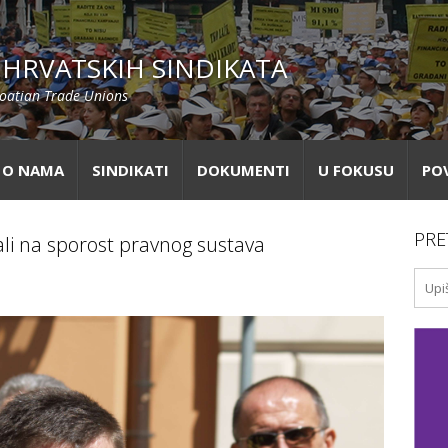
HRVATSKIH SINDIKATA
roatian Trade Unions
O NAMA
SINDIKATI
DOKUMENTI
U FOKUSU
PO
PRE
i na sporost pravnog sustava