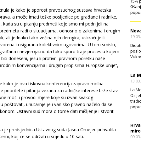
15% p
šišan
knula je kako je sporost pravosudnog sustava hrvatska
popus
rava, a može imati teške posljedice po građane i radnike,
, kada su u pitanju predmeti koje smo mi podnijeli na
Nova
ih predmeta radi o situacijama, odnosno o zakonima i drugim
19.03
, ali jednako tako većina njih derogira, uskraćuje ili
ovorena i osigurana kolektivnim ugovorima. U tom smislu,
Diopt
poslo
h građana i nevjerojatno da tako sporo traje proces u kojem
Vukov
i biti doneseni, jesu li protivni pravnom poretku naše
arodnim konvencijama i drugim propisima Europske unije”,
La M
13.03
 je kako je ova tiskovna konferencija zapravo molba
La Me
rioritete i pitanja vezana za radničke interese brže stavi
Osije
žavne moći i provodi mjere koje su izvan svakog
tradi
ju poštovati, unutarnje je i vanjsko pravno načelo da se
popus
konom. Ustavni sud mora o tome dati mišljenje i stvoriti
Hrva
u da je predsjednica Ustavnog suda Jasna Omejec prihvatila
miro
i, koij će se održati u srijedu u 10 sati.
09.03