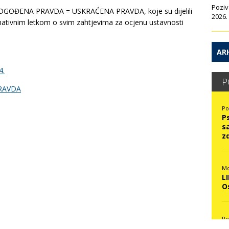
Poziv
om ODGOĐENA PRAVDA = USKRAĆENA PRAVDA, koje su dijelili
2026.
ativnim letkom o svim zahtjevima za ocjenu ustavnosti
ARH
4.
P
RAVDA
Po
P
s
z
Mo
L
O
Po
N