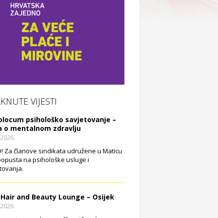
AKNUTE VIJESTI
olocum psihološko savjetovanje –
a o mentalnom zdravlju
.2026.
 Za članove sindikata udružene u Maticu
opusta na psihološke usluge i
tovanja.
 Hair and Beauty Lounge – Osijek
.2026.