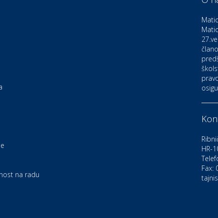
D
o
Matic
Matic
27.ve
Ku
K
člano
pred
škols
pravo
Ku
a
osigu
K
Kont
Au
C
Ribni
je
HR-1
Telef
Zd
e
U
Fax:
rnost na radu
tajni
Po
O
D