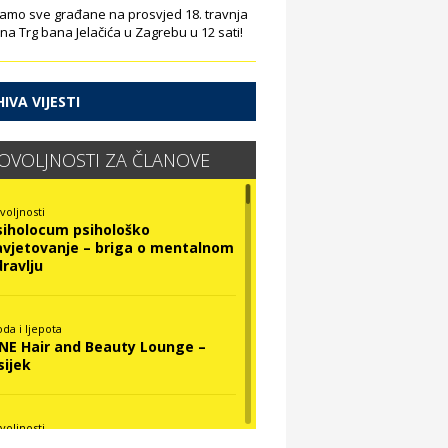
amo sve građane na prosvjed 18. travnja
 na Trg bana Jelačića u Zagrebu u 12 sati!
IVA VIJESTI
OVOLJNOSTI ZA ČLANOVE
voljnosti
siholocum psihološko
avjetovanje – briga o mentalnom
dravlju
da i ljepota
INE Hair and Beauty Lounge –
sijek
voljnosti
ova Optika